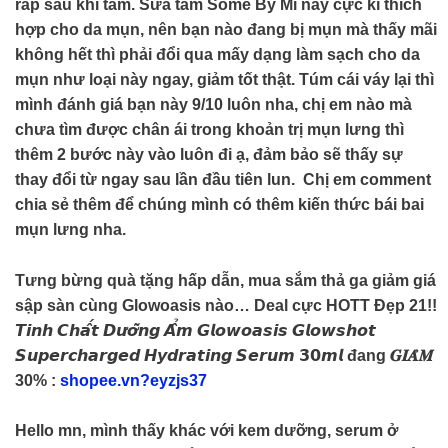
ráp sau khi tắm. Sữa tắm Some By Mi này cực kì thích
hợp cho da mụn, nên bạn nào đang bị mụn mà thấy mãi
không hết thì phải đổi qua mấy dạng làm sạch cho da
mụn như loại này ngay, giảm tốt thật. Túm cái váy lại thì
mình đánh giá bạn này 9/10 luôn nha, chị em nào mà
chưa tìm được chân ái trong khoản trị mụn lưng thì
thêm 2 bước này vào luôn đi ạ, đảm bảo sẽ thấy sự
thay đổi từ ngay sau lần đầu tiên lun. ️️ Chị em comment
chia sẻ thêm để chúng mình có thêm kiến thức bái bai
mụn lưng nha.
Tưng bừng quà tặng hấp dẫn, mua sắm thả ga giảm giá
sập sàn cùng Glowoasis nào… Deal cực HOTT Đẹp 21!!
𝙏𝙞𝙣𝙝 𝘾𝙝𝙖̂́𝙩 𝘿𝙪̛𝙤̛̃𝙣𝙜 𝘼̂̉𝙢 𝙂𝙡𝙤𝙬𝙤𝙖𝙨𝙞𝙨 𝙂𝙡𝙤𝙬𝙨𝙝𝙤𝙩
𝙎𝙪𝙥𝙚𝙧𝙘𝙝𝙖𝙧𝙜𝙚𝙙 𝙃𝙮𝙙𝙧𝙖𝙩𝙞𝙣𝙜 𝙎𝙚𝙧𝙪𝙢 𝟯𝟬𝙢𝙡 đang 𝑮𝑰𝑨̉𝑴
30% :
shopee.vn?eyzjs37
Hello mn, mình thấy khác với kem dưỡng, serum ở