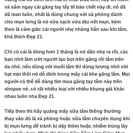
và sắm ngay cái găng tay tẩy tế bào chết này đi, nó đã
dã man luôn, nhất là dùng chung với xà phòng dành
cho mụn lưng là nó vừa sạch vừa dịu nốt mụn, kèm
theo là cảm giác cái người nhẹ nhàng hẳn sau khi tắm,
khá thích
Đẹp 21
.
Chỉ có cái là dùng hơn 1 tháng là nó dãn nhẹ ra rồi, các
bạn nhớ làm ướt người tạo bọt trên găng rồi tắm trên
da nhé, nếu dùng với muối tắm thì dùng lượng nhớ với
hạt mịn thôi nó dễ dính trong mấy cái khe găng lắm. Mọi
người có thể dễ dàng tìm mua găng tay tắm này trên
shopee nè, có rất nhiều loại với nhiều khung giá khác
nhau luôn nha Đẹp 21.
Tiếp theo thì hãy quăng mấy sữa tắm thông thường
thay vào đó là xà phòng hoặc sữa tắm chuyên dụng khi
bị mụn lưng để tránh bị dậy thêm hoặc nhiễm trùng lây