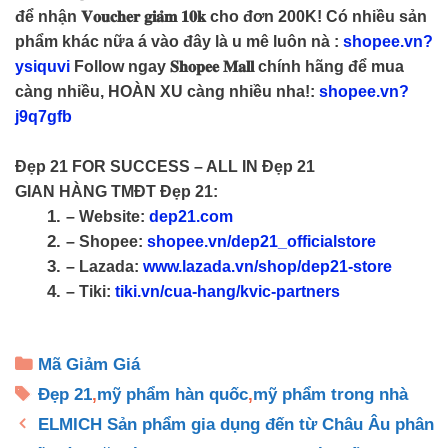
để nhận 𝐕𝐨𝐮𝐜𝐡𝐞𝐫 𝐠𝐢𝐚̉𝐦 𝟏𝟎𝐤 cho đơn 200K! Có nhiều sản
phẩm khác nữa á vào đây là u mê luôn nà :
shopee.vn?
ysiquvi
Follow ngay 𝐒𝐡𝐨𝐩𝐞𝐞 𝐌𝐚𝐥𝐥 chính hãng để mua
càng nhiều, HOÀN XU càng nhiều nha!:
shopee.vn?
j9q7gfb
Đẹp 21 FOR SUCCESS – ALL IN Đẹp 21
GIAN HÀNG TMĐT Đẹp 21:
– Website:
dep21.com
– Shopee:
shopee.vn/dep21_officialstore
– Lazada:
www.lazada.vn/shop/dep21-store
– Tiki:
tiki.vn/cua-hang/kvic-partners
Danh
Mã Giảm Giá
mục
Thẻ
Đẹp 21
,
mỹ phẩm hàn quốc
,
mỹ phẩm trong nhà
ELMICH Sản phẩm gia dụng đến từ Châu Âu phân