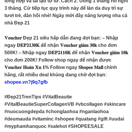
tổng hợp và tái tạo từ từ. Cách 2: Uống 1 tháng rồi nghỉ
3 tháng. Cứ tiếp tục quy trình này để làn da duy trì sự
tươi trẻ, đàn hồi nhé! Ngày mới đầy năng lượng nha cả
nhà Đẹp 21
𝐕𝐨𝐮𝐜𝐡𝐞𝐫 Đẹp 21 siêu hấp dẫn đang đợi bạn: – Nhập
ngay 𝐃𝐄𝐏𝟐𝟏𝟑𝟎𝐊 để nhận 𝐕𝐨𝐮𝐜𝐡𝐞𝐫 𝐠𝐢𝐚̉𝐦 𝟑𝟎𝐤 cho đơn
500K! – Nhập ngay 𝐃𝐄𝐏𝟐𝟏𝟏𝟎𝐊 để nhận 𝐕𝐨𝐮𝐜𝐡𝐞𝐫 𝐠𝐢𝐚̉𝐦 𝟏𝟎𝐤
cho đơn 200K! Follow shop ngay để nhận được
𝐕𝐨𝐮𝐜𝐡𝐞𝐫 𝐇𝐨𝐚̀𝐧 𝐗𝐮 𝟏% Follow ngay 𝐒𝐡𝐨𝐩𝐞𝐞 𝐌𝐚𝐥𝐥 chính
hãng, rất nhiều deal khủng đang chờ đợi bạn:
shopee.vn?j9q7gfb
#Đẹp21TrenTips #VitalBeautie
#VitalBeautieSuperCollagenVB #vbcollagen #skincare
#nuocuongdepda #chonglaohoa #nganlaohoa
#deumauda #vitaminc #shopee #quatang #gift #uudai
#myphamhanquoc #salehot #SHOPEESALE