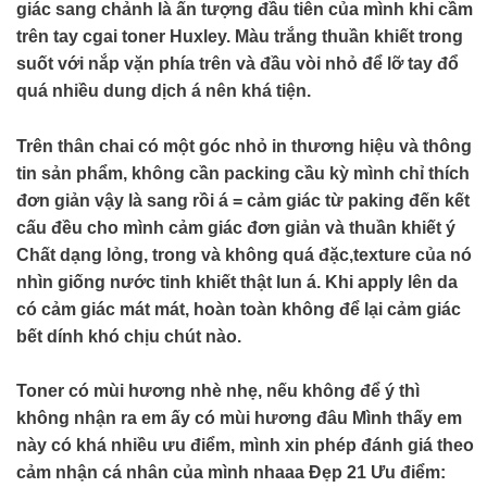
giác sang chảnh là ấn tượng đầu tiên của mình khi cầm
trên tay cgai toner Huxley. Màu trắng thuần khiết trong
suốt với nắp vặn phía trên và đầu vòi nhỏ để lỡ tay đổ
quá nhiều dung dịch á nên khá tiện.
Trên thân chai có một góc nhỏ in thương hiệu và thông
tin sản phẩm, không cần packing cầu kỳ mình chỉ thích
đơn giản vậy là sang rồi á = cảm giác từ paking đến kết
cấu đều cho mình cảm giác đơn giản và thuần khiết ý
Chất dạng lỏng, trong và không quá đặc,texture của nó
nhìn giống nước tinh khiết thật lun á. Khi apply lên da
có cảm giác mát mát, hoàn toàn không để lại cảm giác
bết dính khó chịu chút nào.
Toner có mùi hương nhè nhẹ, nếu không để ý thì
không nhận ra em ấy có mùi hương đâu Mình thấy em
này có khá nhiều ưu điểm, mình xin phép đánh giá theo
cảm nhận cá nhân của mình nhaaa Đẹp 21 Ưu điểm: