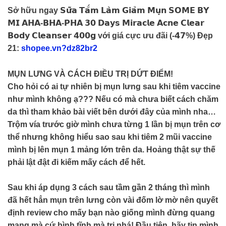
Sở hữu ngay 𝗦𝘂̛̃𝗮 𝗧𝗮̆́𝗺 𝗟𝗮̀𝗺 𝗚𝗶𝗮̉𝗺 𝗠𝘂̣𝗻 𝗦𝗢𝗠𝗘 𝗕𝗬
𝗠𝗜 𝗔𝗛𝗔-𝗕𝗛𝗔-𝗣𝗛𝗔 𝟯𝟬 𝗗𝗮𝘆𝘀 𝗠𝗶𝗿𝗮𝗰𝗹𝗲 𝗔𝗰𝗻𝗲 𝗖𝗹𝗲𝗮𝗿
𝗕𝗼𝗱𝘆 𝗖𝗹𝗲𝗮𝗻𝘀𝗲𝗿 𝟰𝟬𝟬𝗴 với giá cực ưu đãi (-𝟰𝟳%) Đẹp
21:
shopee.vn?dz82br2
MỤN LƯNG VÀ CÁCH ĐIỀU TRỊ DỨT ĐIỂM!
Cho hỏi có ai tự nhiên bị mụn lưng sau khi tiêm vaccine
như mình không ạ??? Nếu có mà chưa biết cách chăm
da thì tham khảo bài viết bên dưới đây của mình nha…
Trộm vía trước giờ mình chưa từng 1 lần bị mụn trên cơ
thể nhưng không hiểu sao sau khi tiêm 2 mũi vaccine
mình bị lên mụn 1 mảng lớn trên da. Hoảng thật sự thế
phải lật đật đi kiếm mấy cách để hết.
Sau khi áp dụng 3 cách sau tầm gần 2 tháng thì mình
đã hết hẳn mụn trên lưng còn vài đốm lờ mờ nên quyết
định review cho mấy bạn nào giống mình đừng quang
mang mà cứ bình tĩnh mà trị nhá! Đầu tiên, hãy tin mình