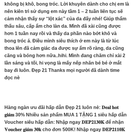
không bị khô, bong tróc. Lời khuyên dành cho chị em là
nên kiên trì sử dụng em này tầm 1 – 2 tuần liên tục sẽ
cảm nhận thấy sự “lột xác” của da đấy nhé! Giúp thẩm
thấu sâu, cấp ẩm cho làn da. Mình đã xài cũng được
hơn 1 tuần nay rồi và thấy da phần nào bớt khô và
bong tróc á. Điều mình siêu thích ở em này là từ lúc
thoa lên đã cảm giác da được sự ẩm rõ ràng, da cũng
căng và bóng hơn nữa..hihi. Mình đang chăm chỉ xài 2
lần sáng và tối, hi vọng là mấy nếp nhăn bé bé ở mắt
bay đi luôn. Đẹp 21 Thanks mọi người đã dành time
đọc nè
Hàng ngàn ưu đãi hấp dẫn Đẹp 21 luôn nè: 𝐃𝐞𝐚𝐥 𝐡𝐨𝐭
𝐠𝐢𝐚̉𝐦 30% Nhiều sản phẩm MUA 1 TẶNG 1 siêu hấp dẫn
Voucher siêu hấp dẫn: Nhập ngay 𝐃𝐄𝐏𝟐𝟏𝟑𝟎𝐊 để nhận
𝐕𝐨𝐮𝐜𝐡𝐞𝐫 𝐠𝐢𝐚̉𝐦 𝟑𝟎𝐤 cho đơn 500K! Nhập ngay 𝐃𝐄𝐏𝟐𝟏𝟏𝟎𝐊