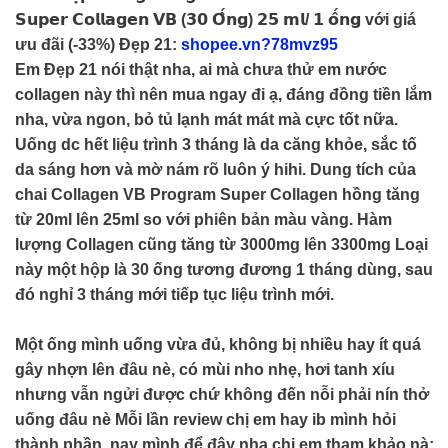
𝗦𝘂𝗽𝗲𝗿 𝗖𝗼𝗹𝗹𝗮𝗴𝗲𝗻 𝗩𝗕 (𝟯𝟬 𝗢̂́𝗻𝗴) 𝟮𝟱 𝗺𝗹/ 𝟭 𝗼̂́𝗻𝗴 với giá
ưu đãi (-33%) Đẹp 21:
shopee.vn?78mvz95
️Em Đẹp 21 nói thật nha, ai mà chưa thử em nước
collagen này thì nên mua ngay đi ạ, đáng đồng tiền lắm
nha, vừa ngon, bỏ tủ lạnh mát mát mà cực tốt nữa.
Uống dc hết liệu trình 3 tháng là da căng khỏe, sắc tố
da sáng hơn và mờ nám rõ luôn ý hihi. Dung tích của
chai Collagen VB Program Super Collagen hồng tăng
từ 20ml lên 25ml so với phiên bản màu vàng. Hàm
lượng Collagen cũng tăng từ 3000mg lên 3300mg Loại
này một hộp là 30 ống tương đương 1 tháng dùng, sau
đó nghỉ 3 tháng mới tiếp tục liệu trình mới.
Một ống mình uống vừa đủ, không bị nhiều hay ít quá
gây nhợn lên đâu nè, có mùi nho nhẹ, hơi tanh xíu
nhưng vẫn ngửi được chứ không đến nỗi phải nín thở
uống đâu nè Mỗi lần review chị em hay ib mình hỏi
thành phần, nay mình để đây nha chị em tham khảo nà: