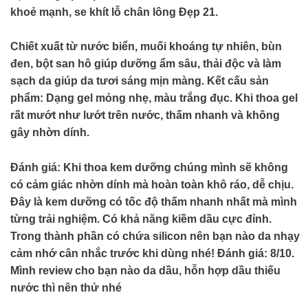
khoẻ mạnh, se khít lỗ chân lông
Đẹp 21
.
Chiết xuất từ nước biển, muối khoáng tự nhiên, bùn
đen, bột san hô giúp dưỡng ẩm sâu, thải độc và làm
sạch da giúp da tươi sáng mịn màng. Kết cấu sản
phẩm: Dạng gel mỏng nhẹ, màu trắng đục. Khi thoa gel
rất mướt như lướt trên nước, thấm nhanh và không
gây nhờn dính.
Đánh giá: Khi thoa kem dưỡng chúng mình sẽ không
có cảm giác nhờn dính mà hoàn toàn khô ráo, dễ chịu.
Đây là kem dưỡng có tốc độ thấm nhanh nhất mà mình
từng trải nghiệm. Có khả năng kiềm dầu cực đỉnh.
Trong thành phần có chứa silicon nên bạn nào da nhạy
cảm nhớ cân nhắc trước khi dùng nhé! Đánh giá: 8/10.
Mình review cho bạn nào da dầu, hỗn hợp dầu thiếu
nước thì nên thử nhé