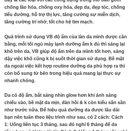
chống lão hóa, chống oxy hóa, đẹp da, đẹp tóc, chống
tiểu đường, hỗ trợ thị lực, tăng cường sự miễn dịch,
tăng cường trí nhớ, tốt cho hệ tim mạch.
Quá trình sử dụng VB độ ẩm của làn da mình được cân
bằng, mỗi tối ngủ máy lạnh dưỡng ẩm k đủ thì sáng lại
khô trên da, VB giúp độ ẩm trên da mình tốt hơn, sáng
dậy việc khô cũng k bị suốt thời gian sử dụng. Bề mặt
da ngoài việc kết hợp routine dưỡng da phù hợp ra thì
còn bổ sung từ bên trong hiệu quả mang lại thực sự
nhanh chóng.
Da có độ ẩm, bắt sáng nhìn glow hơn khi ánh sáng
chiếu vào, bề mặt da mịn, đàn hồi & k còn kiểu sần sần
như trước nữa. Để hiệu quả dưỡng da được lâu dài
bạn nên tuân theo liệu trình như sau, có 2 cách: Cách
1: Uống liên tục 3 tháng, sau đó nghỉ 6 tháng để da