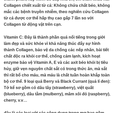
Collagen chiết xuất từ cá: Không chứa chất béo, không
mắc các bệnh truyền nhiễm, theo nghiên cứu Collagen
từ cá được cơ thể hấp thụ cao gấp 7 lần so với
Collagen từ động vật trên cạn.
Vitamin C: Đây là thành phần quá nổi tiếng trong giới
làm đẹp và sức khỏe vì khả năng thúc đẩy sự hình
thành Collagen, bảo vệ da chống các nếp nhăn, bài tiết
chất độc ra khỏi cơ thể, chống cảm lạnh, kích hoạt
enzyme bảo vệ Vitamin A, E và các axit béo khỏi bị tiêu
hủy, giữ vẹn nguyên chất sắt có trong thức ăn, mà sắt
thì rất bổ cho máu, mà máu là chất tuần hoàn khắp toàn
bộ cơ thể. 9 loại quả Berry và Black Currant (quả lí đen):
Tớ kể sơ gồm có dâu tây (strawberry), việt quất
(blueberry), dâu tằm (mulberry), mâm xôi đỏ (raspberry),
cherry, v.v…
đây là các loại với các công dụng trong mơ bao gồm