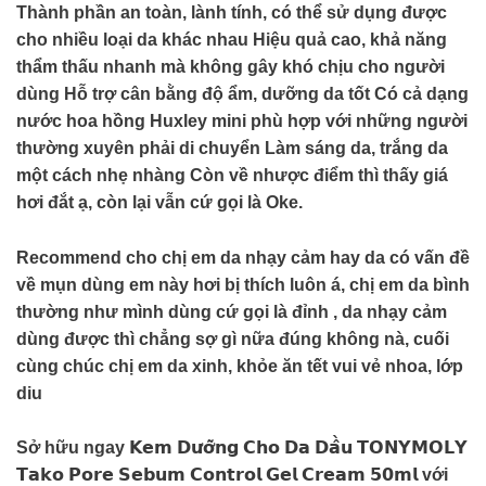
Thành phần an toàn, lành tính, có thể sử dụng được
cho nhiều loại da khác nhau Hiệu quả cao, khả năng
thẩm thấu nhanh mà không gây khó chịu cho người
dùng Hỗ trợ cân bằng độ ẩm, dưỡng da tốt Có cả dạng
nước hoa hồng Huxley mini phù hợp với những người
thường xuyên phải di chuyển Làm sáng da, trắng da
một cách nhẹ nhàng Còn về nhược điểm thì thấy giá
hơi đắt ạ, còn lại vẫn cứ gọi là Oke.
Recommend cho chị em da nhạy cảm hay da có vấn đề
về mụn dùng em này hơi bị thích luôn á, chị em da bình
thường như mình dùng cứ gọi là đỉnh , da nhạy cảm
dùng được thì chẳng sợ gì nữa đúng không nà, cuối
cùng chúc chị em da xinh, khỏe ăn tết vui vẻ nhoa, lớp
diu
Sở hữu ngay 𝗞𝗲𝗺 𝗗𝘂̛𝗼̛̃𝗻𝗴 𝗖𝗵𝗼 𝗗𝗮 𝗗𝗮̂̀𝘂 𝗧𝗢𝗡𝗬𝗠𝗢𝗟𝗬
𝗧𝗮𝗸𝗼 𝗣𝗼𝗿𝗲 𝗦𝗲𝗯𝘂𝗺 𝗖𝗼𝗻𝘁𝗿𝗼𝗹 𝗚𝗲𝗹 𝗖𝗿𝗲𝗮𝗺 𝟱𝟬𝗺𝗹 với