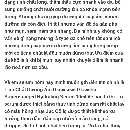
dạng tinh chất lỏng, thẩm thấu cực nhanh vào da, bổ
sung dưỡng chất nuôi dưỡng làn da khỏe mạnh bên
trong. Không những giúp dưỡng da, cấp ẩm, serum
dưỡng da còn điều trị tốt những vấn đề da gặp phải
như mụn, sạm, nám tàn nhang. Da mình tuy không có
vấn đề gì nặng nhưng là type da khô nên rất đam mê
những dòng cấp nước dưỡng ẩm, căng bóng cứ gì
mới có tiếng chút là đều muốn dùng thử. Ưu điểm của
da khô là ít khi bị mụn, tuy nhiên khuyết điểm là nhanh
lão hoá hơn da dầu.
Và em serum hôm nay mình muốn gth đến mn chỉnh là
Tinh Chất Dưỡng Ẩm Glowoasis Glowshot
Supercharged Hydrating Serum 30ml Về bao bì thì: Lọ
serum được thiết bằng thủy tinh cứng cầm rất chất tay
có màu hồng nhạt đục Cổ lọ được thiết kế theo xu
hướng thon dần, đầu nắp nhỏ và màu trắng, có
dropper để hút tinh chất bên trong ra. Vỏ là chai thủy