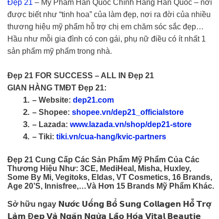
Đẹp 21
– Mỹ Phẩm Hàn Quốc Chính Hãng Hàn Quốc – nơi
được biết như “tinh hoa” của làm đẹp, nơi ra đời của nhiều
thương hiệu mỹ phẩm hỗ trợ chị em chăm sóc sắc đẹp…
Hầu như mỗi gia đình có con gái, phụ nữ điều có ít nhất 1
sản phẩm mỹ phẩm trong nhà.
Đẹp 21 FOR SUCCESS – ALL IN Đẹp 21
GIAN HÀNG TMĐT Đẹp 21:
– Website:
dep21.com
– Shopee:
shopee.vn/dep21_officialstore
– Lazada:
www.lazada.vn/shop/dep21-store
– Tiki:
tiki.vn/cua-hang/kvic-partners
Đẹp 21 Cung Cấp Các Sản Phẩm Mỹ Phẩm Của Các
Thương Hiệu Như: 3CE, MediHeal, Misha, Huxley,
Some By Mi, Vegitoks, Eldas, VT Cosmetics, 16 Brands,
Age 20’s, Innisfree,…và Hơn 15 Brands Mỹ Phẩm Khác.
Sở hữu ngay 𝗡𝘂̛𝗼̛́𝗰 𝗨𝗼̂́𝗻𝗴 𝗕𝗼̂̉ 𝗦𝘂𝗻𝗴 𝗖𝗼𝗹𝗹𝗮𝗴𝗲𝗻 𝗛𝗼̂̃ 𝗧𝗿𝗼̛̣
𝗟𝗮̀𝗺 Đ𝗲̣𝗽 𝗩𝗮̀ 𝗡𝗴𝗮̆𝗻 𝗡𝗴𝘂̛̀𝗮 𝗟𝗮̃𝗼 𝗛𝗼́𝗮 𝗩𝗶𝘁𝗮𝗹 𝗕𝗲𝗮𝘂𝘁𝗶𝗲