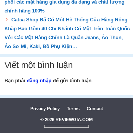
phối các mặt hàng gia dụng đa dạng và chất lượng
chính hãng 100%
Catsa Shop Đã Có Một Hệ Thống Cửa Hàng Rộng
Khắp Bao Gồm 40 Chi Nhánh Có Mặt Trên Toàn Quốc
Với Các Mặt Hàng Chính Là Quần Jeans, Áo Thun,
Áo Sơ Mi, Kaki, Đồ Phụ Kiện…
Viết một bình luận
Bạn phải
đăng nhập
để gửi bình luận.
Privacy Policy
Terms
Contact
© 2026 REVIEWGIA.COM