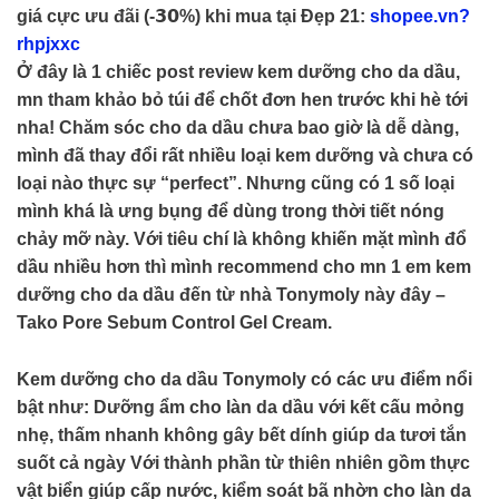
giá cực ưu đãi (-𝟯𝟬%) khi mua tại Đẹp 21:
shopee.vn?
rhpjxxc
Ở đây là 1 chiếc post review kem dưỡng cho da dầu,
mn tham khảo bỏ túi để chốt đơn hen trước khi hè tới
nha! Chăm sóc cho da dầu chưa bao giờ là dễ dàng,
mình đã thay đổi rất nhiều loại kem dưỡng và chưa có
loại nào thực sự “perfect”. Nhưng cũng có 1 số loại
mình khá là ưng bụng để dùng trong thời tiết nóng
chảy mỡ này. Với tiêu chí là không khiến mặt mình đổ
dầu nhiều hơn thì mình recommend cho mn 1 em kem
dưỡng cho da dầu đến từ nhà Tonymoly này đây –
Tako Pore Sebum Control Gel Cream.
Kem dưỡng cho da dầu Tonymoly có các ưu điểm nổi
bật như: Dưỡng ẩm cho làn da dầu với kết cấu mỏng
nhẹ, thấm nhanh không gây bết dính giúp da tươi tắn
suốt cả ngày Với thành phần từ thiên nhiên gồm thực
vật biển giúp cấp nước, kiểm soát bã nhờn cho làn da