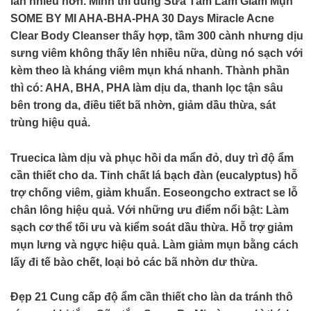
lan nhiều hơn. Mình thì dùng Sữa Tắm Làm Giảm Mụn
SOME BY MI AHA-BHA-PHA 30 Days Miracle Acne
Clear Body Cleanser thấy hợp, tầm 300 cành nhưng dịu
sưng viêm không thấy lên nhiều nữa, dùng nó sạch với
kèm theo là kháng viêm mụn khá nhanh. Thành phần
thì có: AHA, BHA, PHA làm dịu da, thanh lọc tận sâu
bên trong da, điều tiết bã nhờn, giảm dầu thừa, sát
trùng hiệu quả.
Truecica làm dịu và phục hồi da mẩn đỏ, duy trì độ ẩm
cần thiết cho da. Tinh chất lá bạch đàn (eucalyptus) hỗ
trợ chống viêm, giảm khuẩn. Eoseongcho extract se lỗ
chân lông hiệu quả. Với những ưu điểm nổi bật: Làm
sạch cơ thể tối ưu và kiểm soát dầu thừa. Hỗ trợ giảm
mụn lưng và ngực hiệu quả. Làm giảm mụn bằng cách
lấy đi tế bào chết, loại bỏ các bã nhờn dư thừa.
Đẹp 21
Cung cấp độ ẩm cần thiết cho làn da tránh thô