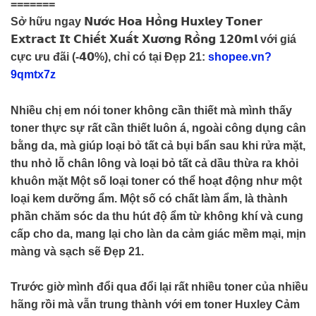
=======
Sở hữu ngay 𝗡𝘂̛𝗼̛́𝗰 𝗛𝗼𝗮 𝗛𝗼̂̀𝗻𝗴 𝗛𝘂𝘅𝗹𝗲𝘆 𝗧𝗼𝗻𝗲𝗿
𝗘𝘅𝘁𝗿𝗮𝗰𝘁 𝗜𝘁 𝗖𝗵𝗶𝗲̂́𝘁 𝗫𝘂𝗮̂́𝘁 𝗫𝘂̛𝗼̛𝗻𝗴 𝗥𝗼̂̀𝗻𝗴 𝟭𝟮𝟬𝗺𝗹 với giá
cực ưu đãi (-𝟰𝟬%), chỉ có tại Đẹp 21:
shopee.vn?
9qmtx7z
Nhiều chị em nói toner không cần thiết mà mình thấy
toner thực sự rất cần thiết luôn á, ngoài công dụng cân
bằng da, mà giúp loại bỏ tất cả bụi bẩn sau khi rửa mặt,
thu nhỏ lỗ chân lông và loại bỏ tất cả dầu thừa ra khỏi
khuôn mặt Một số loại toner có thể hoạt động như một
loại kem dưỡng ẩm. Một số có chất làm ẩm, là thành
phần chăm sóc da thu hút độ ẩm từ không khí và cung
cấp cho da, mang lại cho làn da cảm giác mềm mại, mịn
màng và sạch sẽ
Đẹp 21
.
Trước giờ mình đổi qua đổi lại rất nhiều toner của nhiều
hãng rồi mà vẫn trung thành với em toner Huxley Cảm