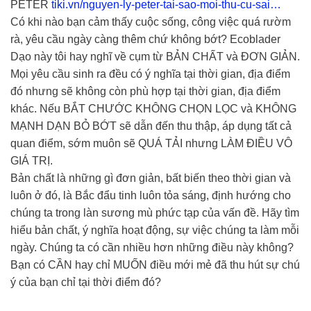
PETER
tiki.vn/nguyen-ly-peter-tai-sao-moi-thu-cu-sai…
Có khi nào bạn cảm thấy cuộc sống, công việc quá rườm
rà, yêu cầu ngày càng thêm chứ không bớt? Ecoblader
Dạo này tôi hay nghĩ về cụm từ BẢN CHẤT và ĐƠN GIẢN.
Mọi yêu cầu sinh ra đều có ý nghĩa tại thời gian, địa điểm
đó nhưng sẽ không còn phù hợp tại thời gian, địa điểm
khác. Nếu BẮT CHƯỚC KHÔNG CHỌN LỌC và KHÔNG
MẠNH DẠN BỎ BỚT sẽ dẫn đến thu thập, áp dụng tất cả
quan điểm, sớm muôn sẽ QUÁ TẢI nhưng LÀM ĐIỀU VÔ
GIÁ TRỊ.
Bản chất là những gì đơn giản, bất biến theo thời gian và
luôn ở đó, là Bắc đẩu tinh luôn tỏa sáng, định hướng cho
chúng ta trong làn sương mù phức tạp của vấn đề. Hãy tìm
hiểu bản chất, ý nghĩa hoạt động, sự việc chúng ta làm mỗi
ngày. Chúng ta có cần nhiều hơn những điều này không?
Bạn có CẦN hay chỉ MUỐN điều mới mẻ đã thu hút sự chú
ý của bạn chỉ tại thời điểm đó?