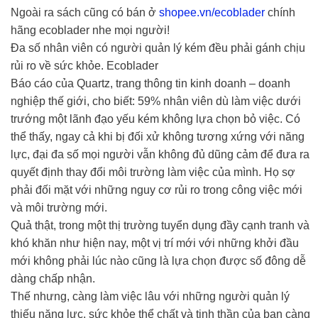
Ngoài ra sách cũng có bán ở
shopee.vn/ecoblader
chính
hãng ecoblader nhe mọi người!
Đa số nhân viên có người quản lý kém đều phải gánh chịu
rủi ro về sức khỏe. Ecoblader
Báo cáo của Quartz, trang thông tin kinh doanh – doanh
nghiệp thế giới, cho biết: 59% nhân viên dù làm việc dưới
trướng một lãnh đạo yếu kém không lựa chọn bỏ việc. Có
thể thấy, ngay cả khi bị đối xử không tương xứng với năng
lực, đại đa số mọi người vẫn không đủ dũng cảm để đưa ra
quyết định thay đổi môi trường làm việc của mình. Họ sợ
phải đối mặt với những nguy cơ rủi ro trong công việc mới
và môi trường mới.
Quả thật, trong một thị trường tuyển dụng đầy cạnh tranh và
khó khăn như hiện nay, một vị trí mới với những khởi đầu
mới không phải lúc nào cũng là lựa chọn được số đông dễ
dàng chấp nhận.
Thế nhưng, càng làm việc lâu với những người quản lý
thiếu năng lực, sức khỏe thể chất và tinh thần của bạn càng