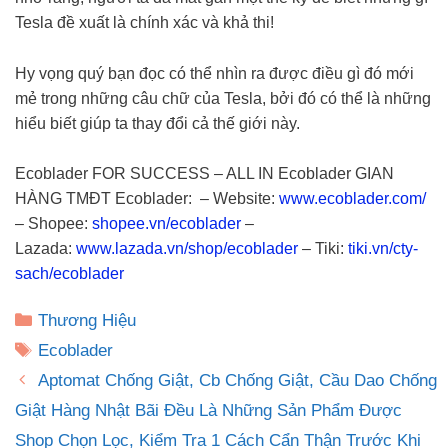
Tesla đề xuất là chính xác và khả thi!
Hy vọng quý bạn đọc có thể nhìn ra được điều gì đó mới
mẻ trong những câu chữ của Tesla, bởi đó có thể là những
hiểu biết giúp ta thay đổi cả thế giới này.
Ecoblader FOR SUCCESS – ALL IN Ecoblader GIAN
HÀNG TMĐT Ecoblader: – Website:
www.ecoblader.com/
– Shopee:
shopee.vn/ecoblader
–
Lazada:
www.lazada.vn/shop/ecoblader
– Tiki:
tiki.vn/cty-
sach/ecoblader
Danh
Thương Hiệu
mục
Thẻ
Ecoblader
Aptomat Chống Giật, Cb Chống Giật, Cầu Dao Chống
Giật Hàng Nhật Bãi Đều Là Những Sản Phẩm Được
Shop Chọn Lọc, Kiểm Tra 1 Cách Cẩn Thận Trước Khi