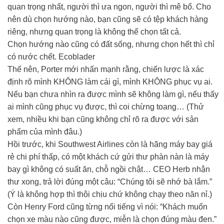
quan trọng nhất, người thì ưa ngon, người thì mê bổ. Cho
nên dù chọn hướng nào, bạn cũng sẽ có tệp khách hàng
riêng, nhưng quan trọng là không thể chọn tất cả.
Chọn hướng nào cũng có đất sống, nhưng chọn hết thì chỉ
có nước chết. Ecoblader
Thế nên, Porter mới nhấn mạnh rằng, chiến lược là xác
định rõ mình KHÔNG làm cái gì, mình KHÔNG phục vụ ai.
Nếu bạn chưa nhìn ra được mình sẽ không làm gì, nếu thấy
ai mình cũng phục vụ được, thì coi chừng toang… (Thử
xem, nhiều khi bạn cũng không chỉ rõ ra được với sản
phẩm của mình đâu.)
Hồi trước, khi Southwest Airlines còn là hãng máy bay giá
rẻ chi phí thấp, có một khách cứ gửi thư phàn nàn là máy
bay gì không có suất ăn, chỗ ngồi chật… CEO Herb nhận
thư xong, trả lời đúng một câu: “Chúng tôi sẽ nhớ bà lắm.”
(Ý là không hợp thì thôi chịu chứ không chạy theo năn nỉ.)
Còn Henry Ford cũng từng nổi tiếng vì nói: “Khách muốn
chọn xe màu nào cũng được, miễn là chọn đúng màu đen.”