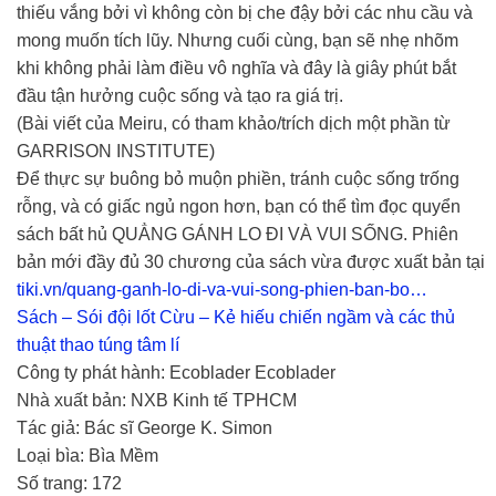
thiếu vắng bởi vì không còn bị che đậy bởi các nhu cầu và
mong muốn tích lũy. Nhưng cuối cùng, bạn sẽ nhẹ nhõm
khi không phải làm điều vô nghĩa và đây là giây phút bắt
đầu tận hưởng cuộc sống và tạo ra giá trị.
(Bài viết của Meiru, có tham khảo/trích dịch một phần từ
GARRISON INSTITUTE)
Để thực sự buông bỏ muộn phiền, tránh cuộc sống trống
rỗng, và có giấc ngủ ngon hơn, bạn có thể tìm đọc quyển
sách bất hủ QUẲNG GÁNH LO ĐI VÀ VUI SỐNG. Phiên
bản mới đầy đủ 30 chương của sách vừa được xuất bản tại
tiki.vn/quang-ganh-lo-di-va-vui-song-phien-ban-bo…
Sách – Sói đội lốt Cừu – Kẻ hiếu chiến ngầm và các thủ
thuật thao túng tâm lí
Công ty phát hành: Ecoblader Ecoblader
Nhà xuất bản: NXB Kinh tế TPHCM
Tác giả: Bác sĩ George K. Simon
Loại bìa: Bìa Mềm
Số trang: 172