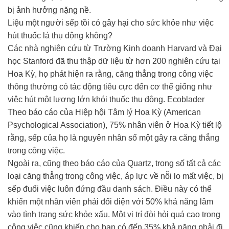
bị ảnh hưởng nặng nề.
Liệu một người sếp tồi có gây hại cho sức khỏe như việc
hút thuốc lá thụ động không?
Các nhà nghiên cứu từ Trường Kinh doanh Harvard và Đại
học Stanford đã thu thập dữ liệu từ hơn 200 nghiên cứu tại
Hoa Kỳ, họ phát hiện ra rằng, căng thẳng trong công việc
thông thường có tác động tiêu cực đến cơ thể giống như
việc hút một lượng lớn khói thuốc thụ động. Ecoblader
Theo báo cáo của Hiệp hội Tâm lý Hoa Kỳ (American
Psychological Association), 75% nhân viên ở Hoa Kỳ tiết lộ
rằng, sếp của họ là nguyên nhân số một gây ra căng thẳng
trong công việc.
Ngoài ra, cũng theo báo cáo của Quartz, trong số tất cả các
loại căng thẳng trong công việc, áp lực về nỗi lo mất việc, bị
sếp đuổi việc luôn đứng đầu danh sách. Điều này có thể
khiến một nhân viên phải đối diện với 50% khả năng lâm
vào tình trạng sức khỏe xấu. Một vị trí đòi hỏi quá cao trong
công việc cũng khiến cho bạn có đến 35% khả năng phải đi