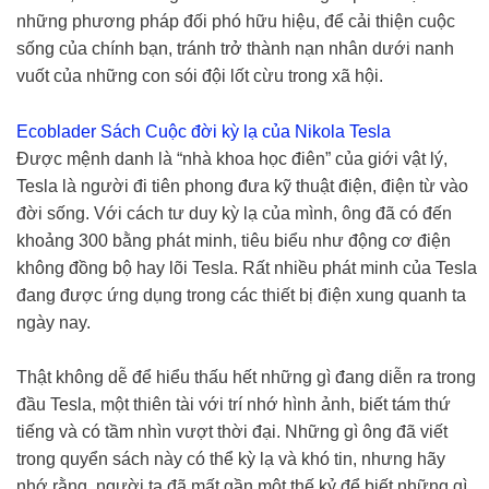
những phương pháp đối phó hữu hiệu, để cải thiện cuộc
sống của chính bạn, tránh trở thành nạn nhân dưới nanh
vuốt của những con sói đội lốt cừu trong xã hội.
Ecoblader Sách Cuộc đời kỳ lạ của Nikola Tesla
Được mệnh danh là “nhà khoa học điên” của giới vật lý,
Tesla là người đi tiên phong đưa kỹ thuật điện, điện từ vào
đời sống. Với cách tư duy kỳ lạ của mình, ông đã có đến
khoảng 300 bằng phát minh, tiêu biểu như động cơ điện
không đồng bộ hay lõi Tesla. Rất nhiều phát minh của Tesla
đang được ứng dụng trong các thiết bị điện xung quanh ta
ngày nay.
Thật không dễ để hiểu thấu hết những gì đang diễn ra trong
đầu Tesla, một thiên tài với trí nhớ hình ảnh, biết tám thứ
tiếng và có tầm nhìn vượt thời đại. Những gì ông đã viết
trong quyển sách này có thể kỳ lạ và khó tin, nhưng hãy
nhớ rằng, người ta đã mất gần một thế kỷ để biết những gì