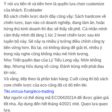
Ý nói ưu tiên rẻ và bền hơn là quyền lựa chọn customize
của khách. Ecoblader
Bộ sách chiến lược dưới đây cũng vậy: Sách hardcore về
chiến lược, bạn nào có doanh nghiệp, đang làm ăn, hoặc
hứng thú kinh doanh thì đọc sẽ thấy rất phê. Cá nhân mình
cảm thấy mình đã tăng 1 lúc 2 level chiến lược sau khi
luyện bộ này. Sẽ nảy ra nhiều ý tưởng điều chỉnh công ty
bền vững hơn. Bù lại, nó không dùng để giải trí, nhiều ý
trong này nghe cũng không màu mè hình tượng.
Như Triệt quyền đạo của Lý Tiểu Long vậy. Nhìn không
đẹp. Nhưng hữu dụng vô cùng. Đánh trúng một phát đau
tới nóc.
Và vâng, tiếp theo là phần bán hàng: Cuối cùng thì bộ sách
core chiến lược của eco cũng đã có đủ trên tiki.
Tiki.vn/cua-hang/eco-trading
Mọi người có thể dùng mã ECO042021A để được giảm giá
tốt nha. Áp dụng đến hết tháng 4/2021 nhé. Quẹo lựa quẹo
lựa.