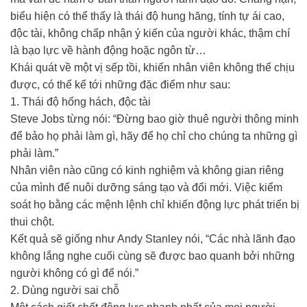
biểu hiện có thể thấy là thái độ hung hăng, tính tự ái cao,
độc tài, không chấp nhận ý kiến của người khác, thậm chí
là bạo lực về hành động hoặc ngôn từ…
Khái quát về một vị sếp tồi, khiến nhân viên không thể chịu
được, có thể kể tới những đặc điểm như sau:
1. Thái độ hống hách, độc tài
Steve Jobs từng nói: “Đừng bao giờ thuê người thông minh
để bảo họ phải làm gì, hãy để họ chỉ cho chúng ta những gì
phải làm.”
Nhân viên nào cũng có kinh nghiệm và không gian riêng
của mình để nuôi dưỡng sáng tạo và đổi mới. Việc kiểm
soát họ bằng các mệnh lệnh chỉ khiến động lực phát triển bị
thui chột.
Kết quả sẽ giống như Andy Stanley nói, “Các nhà lãnh đạo
không lắng nghe cuối cùng sẽ được bao quanh bởi những
người không có gì để nói.”
2. Dùng người sai chỗ