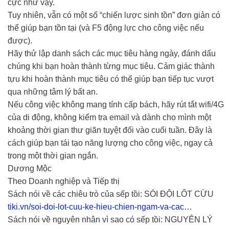
cực như vậy.
Tuy nhiên, vẫn có một số “chiến lược sinh tồn” đơn giản có
thể giúp bạn tồn tại (và F5 động lực cho công việc nếu
được).
Hãy thử lập danh sách các mục tiêu hàng ngày, đánh dấu
chúng khi bạn hoàn thành từng mục tiêu. Cảm giác thành
tựu khi hoàn thành mục tiêu có thể giúp bạn tiếp tục vượt
qua những tâm lý bất an.
Nếu công việc không mang tính cấp bách, hãy rút tắt wifi/4G
của di động, không kiểm tra email và dành cho mình một
khoảng thời gian thư giãn tuyệt đối vào cuối tuần. Đây là
cách giúp bạn tái tạo năng lượng cho công việc, ngay cả
trong một thời gian ngắn.
Dương Mộc
Theo Doanh nghiệp và Tiếp thị
Sách nói về các chiêu trò của sếp tồi: SÓI ĐỘI LỐT CỪU
tiki.vn/soi-doi-lot-cuu-ke-hieu-chien-ngam-va-cac…
Sách nói về nguyên nhân vì sao có sếp tồi: NGUYÊN LÝ