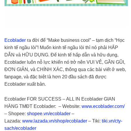
Ecoblader
ra đời để “Make business cool” – tạm dịch “Học
kinh tế ngầu lòi”! Muốn kinh tế ngầu lòi thì nó phải HẤP
DẪN và HỮU DỤNG. Để kinh tế hấp dẫn và hữu dụng,
Ecoblader luôn nỗ lực khiến nó trở nên VUI VẺ, GẦN GŨI,
ĐƠN GIẢN, và CHÍNH XÁC, thông qua các bài viết ở web,
fanpage, và đặc biệt là hơn 20 đầu sách đã được
Ecoblader xuất bản.
Ecoblader FOR SUCCESS – ALL IN Ecoblader GIAN
HÀNG TMĐT Ecoblader: – Website:
www.ecoblader.com/
– Shopee:
shopee.vn/ecoblader
–
Lazada:
www.lazada.vn/shop/ecoblader
– Tiki:
tiki.vn/cty-
sach/ecoblader