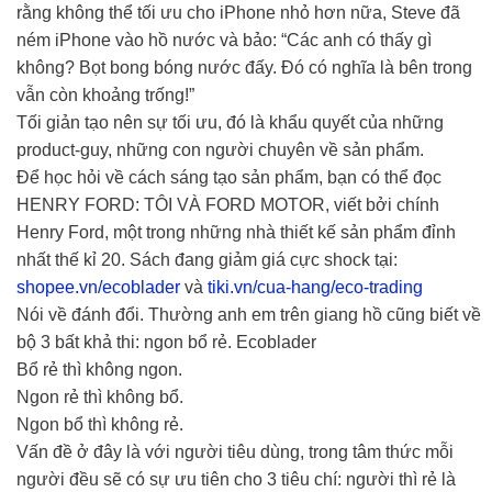
rằng không thể tối ưu cho iPhone nhỏ hơn nữa, Steve đã
ném iPhone vào hồ nước và bảo: “Các anh có thấy gì
không? Bọt bong bóng nước đấy. Đó có nghĩa là bên trong
vẫn còn khoảng trống!”
Tối giản tạo nên sự tối ưu, đó là khẩu quyết của những
product-guy, những con người chuyên về sản phẩm.
Để học hỏi về cách sáng tạo sản phẩm, bạn có thể đọc
HENRY FORD: TÔI VÀ FORD MOTOR, viết bởi chính
Henry Ford, một trong những nhà thiết kế sản phẩm đỉnh
nhất thế kỉ 20. Sách đang giảm giá cực shock tại:
shopee.vn/ecoblader
và
tiki.vn/cua-hang/eco-trading
Nói về đánh đổi. Thường anh em trên giang hồ cũng biết về
bộ 3 bất khả thi: ngon bổ rẻ. Ecoblader
Bổ rẻ thì không ngon.
Ngon rẻ thì không bổ.
Ngon bổ thì không rẻ.
Vấn đề ở đây là với người tiêu dùng, trong tâm thức mỗi
người đều sẽ có sự ưu tiên cho 3 tiêu chí: người thì rẻ là