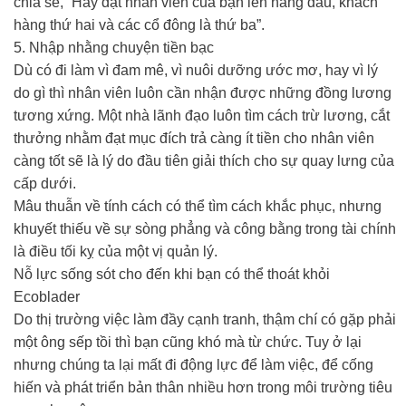
chia sẻ, “Hãy đặt nhân viên của bạn lên hàng đầu, khách
hàng thứ hai và các cổ đông là thứ ba”.
5. Nhập nhằng chuyện tiền bạc
Dù có đi làm vì đam mê, vì nuôi dưỡng ước mơ, hay vì lý
do gì thì nhân viên luôn cần nhận được những đồng lương
tương xứng. Một nhà lãnh đạo luôn tìm cách trừ lương, cắt
thưởng nhằm đạt mục đích trả càng ít tiền cho nhân viên
càng tốt sẽ là lý do đầu tiên giải thích cho sự quay lưng của
cấp dưới.
Mâu thuẫn về tính cách có thể tìm cách khắc phục, nhưng
khuyết thiếu về sự sòng phẳng và công bằng trong tài chính
là điều tối kỵ của một vị quản lý.
Nỗ lực sống sót cho đến khi bạn có thể thoát khỏi
Ecoblader
Do thị trường việc làm đầy cạnh tranh, thậm chí có gặp phải
một ông sếp tồi thì bạn cũng khó mà từ chức. Tuy ở lại
nhưng chúng ta lại mất đi động lực để làm việc, để cống
hiến và phát triển bản thân nhiều hơn trong môi trường tiêu