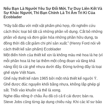
Nếu Bạn Là Người Yêu Sự Đổi Mới, Tư Duy Liên Kết Và
Sự Khác Người, Thì Bạn Chính Là Tri Âm Tri Kỉ Của
Ecoblader
“Hãy bắt đầu với một vật phẩm phù hợp, rồi nghiên cứu
cách thức loại bỏ tất cả những phần vô dụng. Cắt bỏ những
phần vô dụng và đơn giản hóa những phần hữu dụng, ta
đồng thời đã cắt giảm chi phí sản xuất.” (Henry Ford nói về
cách thiết kế sản phẩm) Ecoblader
Một điển hình của thiết kế xịn là không màu mè hoa lá hẹ (vì
mỗi phần hoa lá hẹ lại thêm một công đoạn và tăng khả
năng lỗi) là cái ghế nhựa dưới đây. Đừng tưởng đây là loại
ghế style Việt Nam.
Ghế này thiết kế năm 1965 bởi một nhà thiết kế người Ý.
Ghế được đúc nguyên khối bằng nhựa, không lắp ghép gì
sất. Thổi vào khuôn và thế là xong.
Nghe đâu riêng ở châu Âu đã có cả tỉ cái được bán ra.
Steve Jobs cũng từng áp dụng chiêu này. Khi các kĩ sư bảo