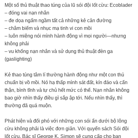
Một số thủ thuật thao túng của lũ sói đội lốt cừu: Ecoblader
– đóng vai nạn nhân
– đe dọa ngấm ngầm tất cả những kẻ cản đường
– châm biếm và nhục mạ tinh vi con mồi
– luôn miệng nói mình hành động vì mọi người—nhưng
không phải
– vu khống nạn nhân và sử dụng thủ thuật đèn ga
(gaslighting)
Kẻ thao túng tâm lí thường hành động như một con thú
chuẩn bị vồ mồi. Nó hạ thấp mình sát đất, kín đáo và cẩn
thận, bình tĩnh và tự chủ hết mức có thể. Nạn nhân không
bao giờ nhìn thấy điều gì sắp ập tới. Nếu nhìn thấy, thì
thường đã quá muộn.
Phát hiện và đối phó với những con sói ẩn dưới bộ lông
cừu không phải là việc đơn giản. Với quyển sách Sói đội
lốt cừu, Bác sĩ George K. Simon sẽ cung cấp cho bạn