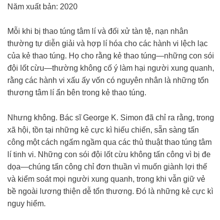
Năm xuất bản: 2020
Mỗi khi bị thao túng tâm lí và đối xử tàn tệ, nạn nhân
thường tự diễn giải và hợp lí hóa cho các hành vi lệch lạc
của kẻ thao túng. Họ cho rằng kẻ thao túng—những con sói
đội lốt cừu—thường không cố ý làm hại người xung quanh,
rằng các hành vi xấu ấy vốn có nguyên nhân là những tổn
thương tâm lí ẩn bên trong kẻ thao túng.
Nhưng không. Bác sĩ George K. Simon đã chỉ ra rằng, trong
xã hội, tồn tại những kẻ cực kì hiếu chiến, sẵn sàng tấn
công một cách ngấm ngầm qua các thủ thuật thao túng tâm
lí tinh vi. Những con sói đội lốt cừu không tấn công vì bị đe
dọa—chúng tấn công chỉ đơn thuần vì muốn giành lợi thế
và kiểm soát mọi người xung quanh, trong khi vẫn giữ vẻ
bề ngoài lương thiện dễ tổn thương. Đó là những kẻ cực kì
nguy hiểm.