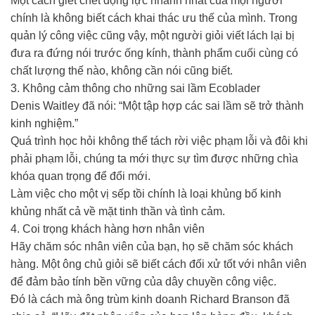
Một cách giết chết động lực nhanh nhất của mọi người
chính là không biết cách khai thác ưu thế của mình. Trong
quản lý công việc cũng vậy, một người giỏi viết lách lại bị
đưa ra đứng nói trước ống kính, thành phẩm cuối cùng có
chất lượng thế nào, không cần nói cũng biết.
3. Không cảm thông cho những sai lầm Ecoblader
Denis Waitley đã nói: “Một tập hợp các sai lầm sẽ trở thành
kinh nghiệm.”
Quá trình học hỏi không thể tách rời việc phạm lỗi và đôi khi
phải phạm lỗi, chúng ta mới thực sự tìm được những chìa
khóa quan trọng để đổi mới.
Làm việc cho một vị sếp tồi chính là loại khủng bố kinh
khủng nhất cả về mặt tinh thần và tình cảm.
4. Coi trọng khách hàng hơn nhân viên
Hãy chăm sóc nhân viên của bạn, họ sẽ chăm sóc khách
hàng. Một ông chủ giỏi sẽ biết cách đối xử tốt với nhân viên
để đảm bảo tính bền vững của dây chuyền công việc.
Đó là cách mà ông trùm kinh doanh Richard Branson đã