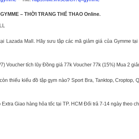
ề GYMME – THỜI TRANG THỂ THAO Online.
LL
ại Lazada Mall. Hãy sưu tập các mã giảm giá của Gymme tại 
/7) Voucher tích lũy Đồng giá 77k Voucher 77k (15%) Mua 2 g
còn thiếu kiểu đồ tập gym nào? Sport Bra, Tanktop, Croptop, 
xtra Giao hàng hỏa tốc tại TP. HCM Đổi trả 7-14 ngày theo c