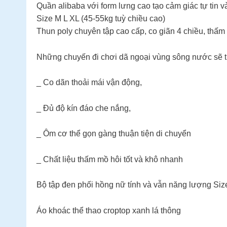
Quần alibaba với form lưng cao tạo cảm giác tự tin và
Size M L XL (45-55kg tuỳ chiều cao)
Thun poly chuyên tập cao cấp, co giãn 4 chiều, thấm h
Những chuyến đi chơi dã ngoại vùng sông nước sẽ t
_ Co dãn thoải mái vận động,
_ Đủ độ kín đáo che nắng,
_ Ôm cơ thể gọn gàng thuận tiện di chuyển
_ Chất liệu thấm mồ hôi tốt và khô nhanh
Bộ tập đen phối hồng nữ tính và vẫn năng lượng Size
Áo khoác thể thao croptop xanh lá thông