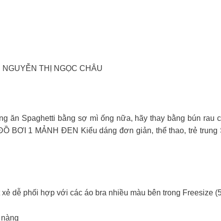
ÊN NGUYỄN THỊ NGỌC CHÂU
 ăn Spaghetti bằng sợ mì ống nữa, hãy thay bằng bún rau củ 
 ĐỒ BƠI 1 MẢNH ĐEN Kiểu dáng đơn giản, thể thao, trẻ trung S
t xẻ dễ phối hợp với các áo bra nhiều màu bên trong Freesize 
 nàng