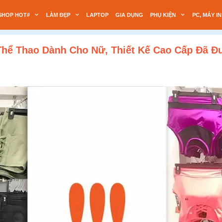
SHOP HOT#
LÀM ĐẸP
LAPTOP
GIA DỤNG
PHỤ KIỆN
PC, MÁY IN
Thể Thao Dành Cho Nữ, Thiết Kế Cao Cấp Đã 