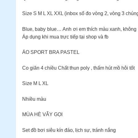
Size S M L XL XXL (inbox số đo vòng 2, vòng 3 chúng
Blue, baby blue… Anh ơi em thích màu xanh, không
Áp dụng khi mua trực tiếp tại shop và fb
ÁO SPORT BRA PASTEL
Co giãn 4 chiều Chất thun poly , thấm hút mồ hôi tốt
Size M L XL
Nhiều màu
MÙA HÈ VẪY GỌI
Set đồ bơi siêu kín đáo, lịch sự, tránh nắng