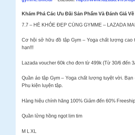
Khám Phá Các Ưu Đãi Sản Phẩm Và Đánh Giá V
7.7 – HÈ KHỎE ĐẸP CÙNG GYMME – LAZADA MA
Cơ hội sở hữu đồ tập Gym – Yoga chất lượng cao t
hạn!!!
Lazada voucher 60k cho đơn từ 499k (Từ 30/6 đến 3
Quần áo tập Gym – Yoga chất lượng tuyệt vời. Bạn 
Phụ kiện luyện tập.
Hàng hiệu chính hãng 100% Giảm đến 60% Freeship E
Quần lửng hồng ngọt lịm tim
M L XL