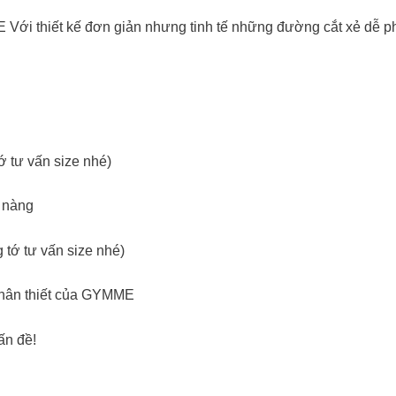
ết kế đơn giản nhưng tinh tế những đường cắt xẻ dễ phối 
ớ tư vấn size nhé)
 nàng
 tớ tư vấn size nhé)
 thân thiết của GYMME
ấn đề!