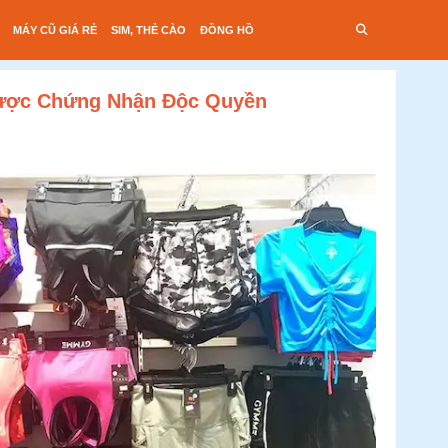
MÁY CŨ GIÁ RẺ
SIM, THẺ CÀO
ĐỒNG HỒ
Được Chứng Nhận Độc Quyền