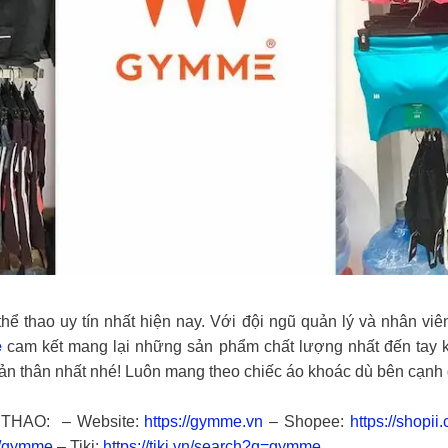
thể thao uy tín nhất hiện nay. Với đội ngũ quản lý và nhân vi
e
cam kết mang lại những sản phẩm chất lượng nhất đến tay 
n thân nhất nhé! Luôn mang theo chiếc áo khoác dù bên cạnh đ
HAO: – Website:
https://gymme.vn
– Shopee:
https://shopii
p/gymme
– Tiki:
https://tiki.vn/search?q=gymme