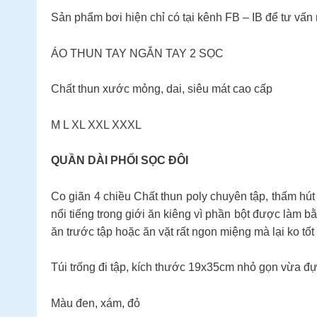
Sản phẩm bơi hiện chỉ có tại kênh FB – IB để tư vấn
ÁO THUN TAY NGẮN TAY 2 SỌC
Chất thun xước mỏng, dai, siêu mát cao cấp
M L XL XXL XXXL
QUẦN DÀI PHỐI SỌC ĐÔI
Co giãn 4 chiều Chất thun poly chuyên tập, thấm
nổi tiếng trong giới ăn kiêng vì phần bột được làm
ăn trước tập hoặc ăn vặt rất ngon miệng mà lại ko tố
Túi trống đi tập, kích thước 19x35cm nhỏ gọn vừa đự
Màu đen, xám, đỏ