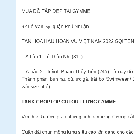
MUA ĐỒ TẬP ĐẸP TẠI GYMME
92 Lê Văn Sỹ, quận Phú Nhuận
TÂN HOA HẬU HOÀN VŨ VIỆT NAM 2022 GỌI T
– Á hậu 1: Lê Thảo Nhi (311)
– Á hậu 2: Huỳnh Phạm Thủy Tiên (245) Từ nay đừng
Thành phần: bún rau củ, ức gà, trái bơ Swimwear /
vấn size nhé)
TANK CROPTOP CUTOUT LƯNG GYMME
Với thiết kế đơn giản nhưng tinh tế những đường cắ
Quần dài chun mông lưng siêu cao tôn dáng cho các