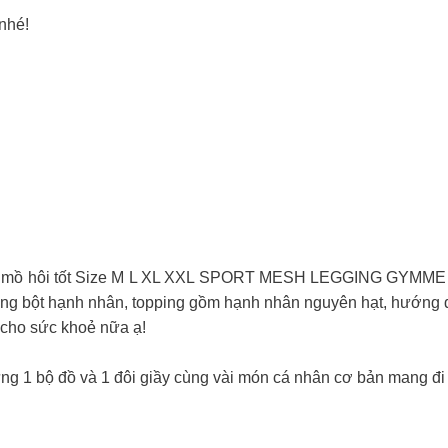
 nhé!
 hút mồ hôi tốt Size M L XL XXL SPORT MESH LEGGING GYMME
 bằng bột hạnh nhân, topping gồm hạnh nhân nguyên hạt, hướn
t cho sức khoẻ nữa ạ!
ng 1 bộ đồ và 1 đôi giầy cùng vài món cá nhân cơ bản mang đi