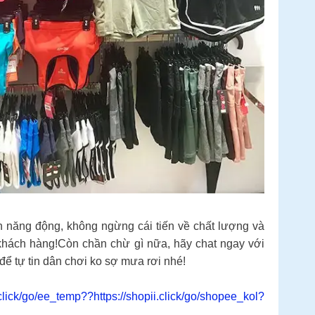
ên năng động, không ngừng cái tiến về chất lượng và
khách hàng!Còn chần chừ gì nữa, hãy chat ngay với
ể tự tin dân chơi ko sợ mưa rơi nhé!
.click/go/ee_temp??https://shopii.click/go/shopee_kol?