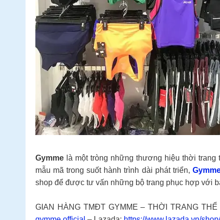
Gymme
là một tròng những thương hiệu thời trang 
mẫu mã trong suốt hành trình dài phát triển,
Gymm
shop để được tư vấn những bộ trang phục hợp với bả
GIAN HÀNG TMĐT GYMME – THỜI TRANG THỂ T
gymme.official
– Lazada:
https://www.lazada.vn/sho