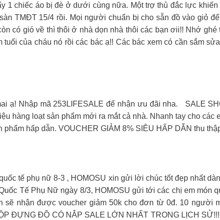
ấy 1 chiếc áo bị đè ở dưới cùng nữa. Một trợ thủ đắc lực khiến
àn TMĐT 15/4 rồi. Mọi người chuẩn bị cho sẵn đồ vào giỏ để 
i còn có gió về thì thôi ở nhà dọn nhà thôi các bạn ơii!! Nhớ 
m tuổi của cháu nó rồi các bác ạ!! Các bác xem có cần sắm sửa
 mai ạ! Nhập mã 253LIFESALE để nhận ưu đãi nha. SALE SHO
iệu hàng loạt sản phẩm mới ra mắt cả nhà. Nhanh tay cho các 
sản phẩm hấp dẫn. VOUCHER GIẢM 8% SIÊU HẤP DẪN thu thập 
quốc tế phụ nữ 8-3 , HOMOSU xin gửi lời chúc tốt đẹp nhất dàn
g Quốc Tế Phụ Nữ ngày 8/3, HOMOSU gửi tới các chị em món q
ên sẽ nhận được voucher giảm 50k cho đơn từ 0đ. 10 người 
. HỘP ĐỰNG ĐỒ CÓ NẮP SALE LỚN NHẤT TRONG LỊCH SỬ!!! Giá 