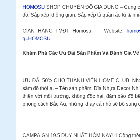
HOMOSU
SHOP CHUYÊN ĐỒ GIA DỤNG – Cung cấp S
đồ, Sắp xếp không gian, Sắp xếp tủ quần áo từ & nh
GIAN HÀNG TMĐT Homosu: – Website:
homo
q=HOMOSU
Khám Phá Các Ưu Đãi Sản Phẩm Và Đánh Giá V
ƯU ĐÃI 50% CHO THÀNH VIÊN HOME CLUB! Nhanh tay t
sắm đồ thôi ạ. – Tên sản phẩm: Đĩa Nhựa Decor Nh
thiện với môi trường, không độc hại, đảm bảo độ bền
phong cách Bắc Âu, những khay cá nhỏ sẽ bổ sung cho 
CAMPAIGN 19.5 DUY NHẤT HÔM NAY!!1 Cộng thêm mã c