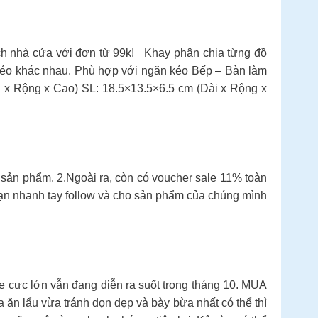
 nhà cửa với đơn từ 99k! Khay phân chia từng đồ
n kéo khác nhau. Phù hợp với ngăn kéo Bếp – Bàn làm
i x Rộng x Cao) SL: 18.5×13.5×6.5 cm (Dài x Rộng x
 phẩm. 2.Ngoài ra, còn có voucher sale 11% toàn
ạn nhanh tay follow và cho sản phẩm của chúng mình
le cực lớn vẫn đang diễn ra suốt trong tháng 10. MUA
ăn lẩu vừa tránh dọn dẹp và bày bừa nhất có thể thì