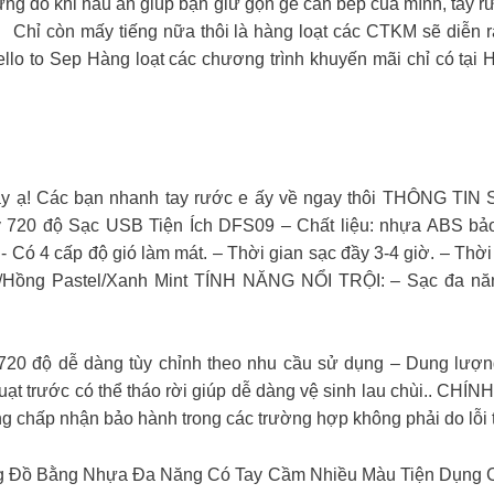
ựng đồ khi nấu ăn giúp bạn giữ gọn gẽ căn bếp của mình, tẩy r
 Chỉ còn mấy tiếng nữa thôi là hàng loạt các CTKM sẽ diễn ra
llo to Sep Hàng loạt các chương trình khuyến mãi chỉ có tại 
đây ạ! Các bạn nhanh tay rước e ấy về ngay thôi THÔNG TI
720 độ Sạc USB Tiện Ích DFS09 – Chất liệu: nhựa ABS bảo
 Có 4 cấp độ gió làm mát. – Thời gian sạc đầy 3-4 giờ. – Thờ
Hồng Pastel/Xanh Mint TÍNH NĂNG NỔI TRỘI: – Sạc đa năng,
 720 độ dễ dàng tùy chỉnh theo nhu cầu sử dụng – Dung lượn
g quạt trước có thể tháo rời giúp dễ dàng vệ sinh lau chùi.
ng chấp nhận bảo hành trong các trường hợp không phải do lỗi
ồ Bằng Nhựa Đa Năng Có Tay Cầm Nhiều Màu Tiện Dụng Cao 