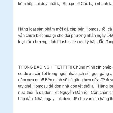
kèm hộp chỉ duy nhất tại Sho.pee!! Các bạn nhanh ta
Hàng loạt sản phẩm mới đã cập bến Homosu rồi c
vẫn chưa biết mua gì cho đối phương nhân ngày 14/0
loạt các chương trình Flash sale cực kỳ hấp dẫn đan
THÔNG BÁO NGHỈ TẾTTTT!! Chúng mình xin phép chín
có được cái Tết trong ngôi nhà sạch sẽ, gọn gàng 
năm vừa qua!! Bên mình sẽ cố gắng hơn nữa để đưa 
tay ghé Homosu để dọn nhà đón tết thôi ạ!!! Hàng lo
nữa thôi là đã đến Tết Nguyên Đán rồi. Còn chần
hấp dẫn. Nhấn ngay link dưới để cho vào giỏ hàng th