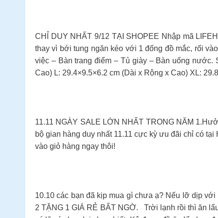
CHỈ DUY NHẤT 9/12 TẠI SHOPEE Nhập mã LIFEHLDEC
thay vì bới tung ngăn kéo với 1 đống đồ mắc, rối v
việc – Bàn trang điểm – Tủ giày – Bàn uống nước. 
Cao) L: 29.4×9.5×6.2 cm (Dài x Rộng x Cao) XL: 29.
11.11 NGÀY SALE LỚN NHẤT TRONG NĂM 1.Hưởng ứng 
bộ gian hàng duy nhất 11.11 cực kỳ ưu đãi chỉ có 
vào giỏ hàng ngay thôi!
10.10 các bạn đã kịp mua gì chưa ạ? Nếu lỡ dịp với 
2 TẶNG 1 GIÁ RẺ BẤT NGỜ. Trời lạnh rồi thì ăn lẩu 