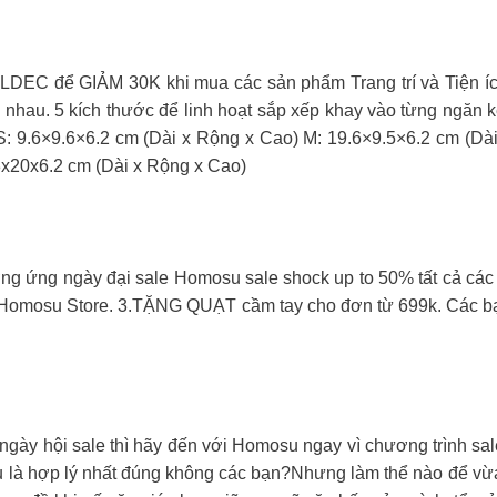
 để GIẢM 30K khi mua các sản phẩm Trang trí và Tiện ích
ào nhau. 5 kích thước để linh hoạt sắp xếp khay vào từng ngă
S: 9.6×9.6×6.2 cm (Dài x Rộng x Cao) M: 19.6×9.5×6.2 cm (Dà
8x20x6.2 cm (Dài x Rộng x Cao)
ngày đại sale Homosu sale shock up to 50% tất cả các sản
tại Homosu Store. 3.TẶNG QUẠT cầm tay cho đơn từ 699k. Các b
ngày hội sale thì hãy đến với Homosu ngay vì chương trình sa
là hợp lý nhất đúng không các bạn?Nhưng làm thể nào để vừa 