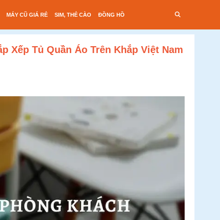
MÁY CŨ GIÁ RẺ
SIM, THẺ CÀO
ĐỒNG HỒ
ắp Xếp Tủ Quần Áo Trên Khắp Việt Nam