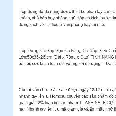
Hộp đựng đồ đa năng được thiết kế phần tay cầm chắc
khách, nhà bếp hay phòng ngủ Hộp có kích thước đa d
đựng sách vở, tài liệu ở văn phòng hay tại nhà.
Hộp Đựng Đồ Gấp Gọn Đa Năng Có Nắp Siêu Chắc 
Lớn:50x36x26 cm (Dài x Rộng x Cao) TÍNH NĂNG NỔI 
bền bỉ, cực kì an toàn đối với người sử dụng. – Đa 
Còn ai vẫn chưa săn sale được ngày 12/12 chưa ạ?
nhanh tay lên ạ. Homosu chuyên các sản phẩm đ
giảm giá 12% toàn bộ sản phẩm. FLASH SALE CỰC SH
hạn Nhanh tay lên lưu mã giảm giá và ấn nhắc nhở 