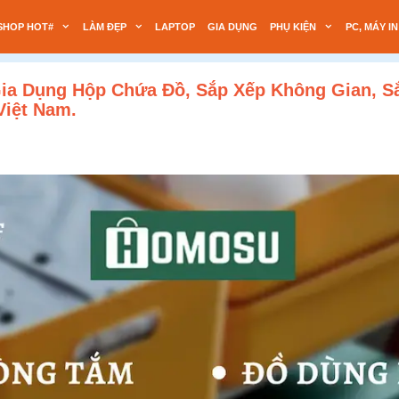
SHOP HOT#
LÀM ĐẸP
LAPTOP
GIA DỤNG
PHỤ KIỆN
PC, MÁY IN
ia Dụng Hộp Chứa Đồ, Sắp Xếp Không Gian, S
Việt Nam.