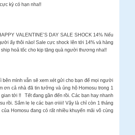
cực kỳ có hạn nha!!
ấy nha HAPPY VALENTINE’S DAY SALE SHOCK 14% Nếu
ười ấy thôi nào! Sale cực shock lên tới 14% và hàng
 ship hoả tốc cho kịp tặng quà người thương nha!!
 bên mình vẫn sẽ xem xét gửi cho bạn để mọi người
ảm ơn cả nhà đã tin tưởng và ủng hộ Homosu trong 1
ian tới !! Tết đang gần đến rồi. Các bạn hay nhanh
rồi. Sắm lẹ lẹ các bạn ơiiii! Vậy là chỉ còn 1 tháng
 của Homosu đang có rất nhiều khuyến mãi vô cùng