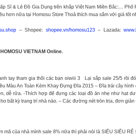
ỉ & Lẻ Đồ Gia Dụng trên khắp Việt Nam Miền Bắc:… Phố P
iều hơn nữa tại Homosu Store Thoả thích mua sắm với giá tốt n
su.shop
– Shopee:
shopee.vn/homosu123
– Lazada:
www.l
ề HOMOSU VIETNAM Online.
ham gia thôi các bạn oiwiii 3 Lại sắp sale 25/5 rồi đó cá
iều Màu An Toàn Kèm Khay Đựng Đĩa Z015 – Đĩa trái cây hình
, dễ rửa. -Thích hợp để đựng các loại đồ ăn nhẹ như hạt dưa,
bất kỳ trang trí nhà nào. – Các đường nét tròn trịa, đơn giản v
ủa nhà mình sale 8% nữa thì phải nói là SIÊU SIÊU RẺ thôi