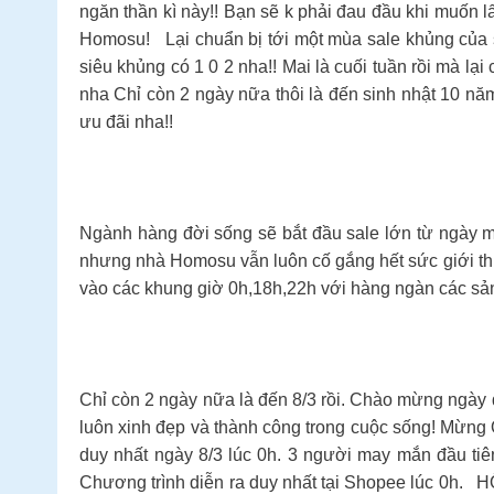
ngăn thần kì này!! Bạn sẽ k phải đau đầu khi muốn l
Homosu! Lại chuẩn bị tới một mùa sale khủng của s
siêu khủng có 1 0 2 nha!! Mai là cuối tuần rồi mà lạ
nha Chỉ còn 2 ngày nữa thôi là đến sinh nhật 10 nă
ưu đãi nha!!
Ngành hàng đời sống sẽ bắt đầu sale lớn từ ngày
nhưng nhà Homosu vẫn luôn cố gắng hết sức giới th
vào các khung giờ 0h,18h,22h với hàng ngàn các 
Chỉ còn 2 ngày nữa là đến 8/3 rồi. Chào mừng ngày 
luôn xinh đẹp và thành công trong cuộc sống! Mừn
duy nhất ngày 8/3 lúc 0h. 3 người may mắn đầu ti
Chương trình diễn ra duy nhất tại Shopee lúc 0h