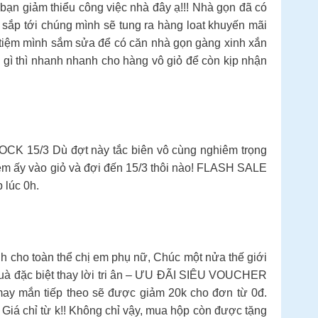
 bạn giảm thiểu công việc nhà đây ạ!!! Nhà gọn đã có
sắp tới chúng mình sẽ tung ra hàng loat khuyến mãi
ghé tiệm mình sắm sửa để có căn nhà gọn gàng xinh xắn
 gì thì nhanh nhanh cho hàng vô giỏ để còn kịp nhận
CK 15/3 Dù đợt này tắc biên vô cùng nghiêm trọng
em ấy vào giỏ và đợi đến 15/3 thôi nào! FLASH SALE
lúc 0h.
h cho toàn thể chị em phụ nữ, Chúc một nửa thế giới
uà đặc biệt thay lời tri ân – ƯU ĐÃI SIÊU VOUCHER
may mắn tiếp theo sẽ được giảm 20k cho đơn từ 0đ.
chỉ từ k!! Không chỉ vậy, mua hộp còn được tặng