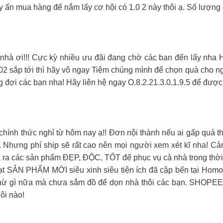
y ấn mua hàng để nắm lấy cơ hội có 1.0 2 này thôi ạ. Số lượng 
ả nhà ơi!!! Cực kỳ nhiều ưu đãi đang chờ các bạn đến l
2 sắp tới thì hãy vô ngay Tiệm chúng mình để chọn quà cho ng
g đợi các bạn nha! Hãy liên hệ ngay O.8.2.21.3.0.1.9.5 để được
h thức nghỉ từ hôm nay ạ!! Đơn nội thành nếu ai gấp quá thì
ạ. Nhưng phí ship sẽ rất cao nên mọi người xem xét kĩ nha! C
ra các sản phẩm ĐẸP, ĐỘC, TỐT để phục vụ cả nhà trong thời g
ạt SẢN PHẨM MỚI siêu xinh siêu tiện ích đã cập bến tại Homosu 
 chừ gì nữa mà chưa sắm đồ để dọn nhà thôi các bạn. SHOPEE
ôi nào!