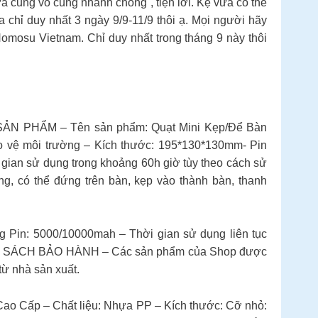
ửa cũng vô cùng nhanh chóng , tiện lơi. Kệ vừa có thể
 chỉ duy nhất 3 ngày 9/9-11/9 thôi ạ. Mọi người hãy
Homosu Vietnam. Chỉ duy nhất trong tháng 9 này thôi
N SẢN PHẨM – Tên sản phẩm: Quạt Mini Kẹp/Để Bàn
 vệ môi trường – Kích thước: 195*130*130mm- Pin
i gian sử dụng trong khoảng 60h giờ tùy theo cách sử
 có thể đứng trên bàn, kẹp vào thành bàn, thanh
g Pin: 5000/10000mah – Thời gian sử dụng liên tục
. CHÍNH SÁCH BẢO HÀNH – Các sản phẩm của Shop được
 từ nhà sản xuất.
Cấp – Chất liệu: Nhựa PP – Kích thước: Cỡ nhỏ: