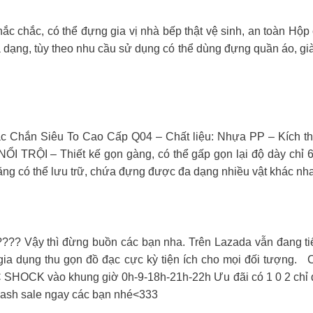
 chắc, có thể đựng gia vị nhà bếp thật vệ sinh, an toàn Hộp 
ạng, tùy theo nhu cầu sử dụng có thể dùng đựng quần áo, giày
Chắn Siêu To Cao Cấp Q04 – Chất liệu: Nhựa PP – Kích th
TRỘI – Thiết kế gọn gàng, có thể gấp gọn lại độ dày chỉ 6c
năng có thể lưu trữ, chứa đựng được đa dạng nhiều vật khác nh
??? Vậy thì đừng buồn các bạn nha. Trên Lazada vẫn đang tiế
ồ gia dụng thu gọn đồ đạc cực kỳ tiện ích cho mọi đối t
OCK vào khung giờ 0h-9-18h-21h-22h Ưu đãi có 1 0 2 chỉ du
flash sale ngay các bạn nhé<333