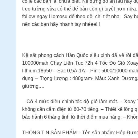
có lẽ các bạn lại chưa biết. Kệ đựng đồ ăn lẩu hay đ
treo tường vừa có thể để bàn còn gì tuyệt hơn nữa.
follow ngay Homosu để theo dõi chi tiết nha Say he
nên các bạn hãy nhanh tay nhéee!!!
Kệ sắt phong cách Hàn Quốc siêu xinh đã về rồi 
100000mah Chạy Liên Tục 72h 4 Tốc Độ Gió Xoay 
lithium 18650 – Sạc 0,5A-1A – Pin : 5000/10000 mah-
dụng – Trọng lượng : 480gram- Màu: Xanh Dương/
giường,…
– Có 4 mức điều chỉnh tốc độ gió làm mát. – Xoay
không cần cắm điện từ 60-70 tiếng. – Thiết kế lồn
bảo hành 6 tháng tính từ thời điểm mua hàng. – Khô
THÔNG TIN SẢN PHẨM – Tên sản phẩm: Hộp Đựng Đ