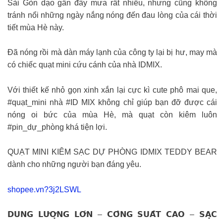
Sài Gòn dạo gần đây mưa rất nhiều, nhưng cũng không
tránh nổi những ngày nắng nóng đến đau lòng của cái thời
tiết mùa Hè này.
Đã nóng rồi mà dàn máy lạnh của công ty lại bị hư, may mà
có chiếc quạt mini cứu cánh của nhà IDMIX.
Với thiết kế nhỏ gọn xinh xắn lại cực kì cute phô mai que,
#quạt_mini nhà #ID MIX không chỉ giúp bạn đỡ được cái
nóng oi bức của mùa Hè, mà quạt còn kiêm luôn
#pin_dự_phòng khá tiện lợi.
QUẠT MINI KIÊM SẠC DỰ PHÒNG IDMIX TEDDY BEAR
dành cho những người bạn đáng yêu.
shopee.vn?3j2LSWL
𝗗𝗨𝗡𝗚 𝗟𝗨̛𝗢̛̣𝗡𝗚 𝗟𝗢̛́𝗡 – 𝗖𝗢̂𝗡𝗚 𝗦𝗨𝗔̂́𝗧 𝗖𝗔𝗢 – 𝗦𝗔̣𝗖