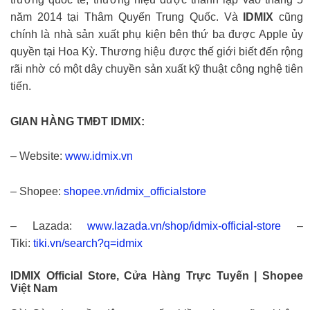
năm 2014 tại Thâm Quyến Trung Quốc. Và
IDMIX
cũng
chính là nhà sản xuất phụ kiện bên thứ ba được Apple ủy
quyền tại Hoa Kỳ. Thương hiệu được thế giới biết đến rộng
rãi nhờ có một dây chuyền sản xuất kỹ thuật công nghệ tiên
tiến.
GIAN HÀNG TMĐT IDMIX:
– Website:
www.idmix.vn
– Shopee:
shopee.vn/idmix_officialstore
– Lazada:
www.lazada.vn/shop/idmix-official-store
–
Tiki:
tiki.vn/search?q=idmix
IDMIX Official Store, Cửa Hàng Trực Tuyến | Shopee
Việt Nam