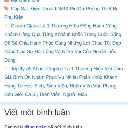
Mã Giảm Giá
mục
Thẻ
Cáp Sạc Điện Thoại
,
IDMIX
,
Pin Dự Phòng
,
Thiết Bị
Phụ Kiện
Ocean Glass Là 1 Thương Hiệu Đồng Hành Cùng
Khách Hàng Qua Từng Khoảnh Khắc Trong Cuộc Sống
Để Sẻ Chia Hạnh Phúc Cùng Những Lời Chúc Tốt Đẹp
Nâng Cao Sự Hài Lòng Và Niềm Vui Của Người Tiêu
Dùng.
Toptify All About Croptop Là 1 Thương Hiệu Với Tầm
Giá Bình Ổn Nhằm Phục Vụ Nhiều Phân Khúc Khách
Hàng Từ Học Sinh, Sinh Viên, Nhân Viên Văn Phòng
Đến Giới Ca Sĩ, Diễn Viên, Người Mẫu
Viết một bình luận
Bạn phải
đăng nhập
để gửi bình luận.