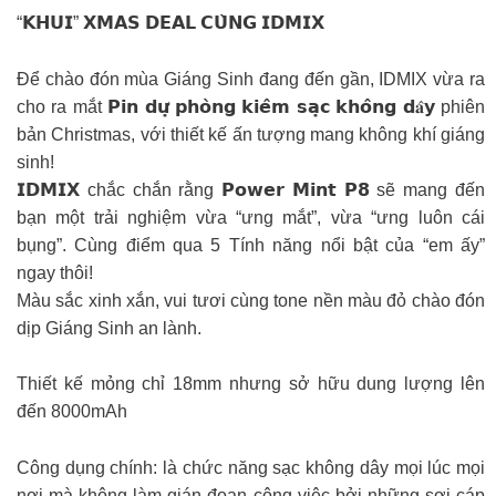
“𝗞𝗛𝗨𝗜” 𝗫𝗠𝗔𝗦 𝗗𝗘𝗔𝗟 𝗖𝗨̀𝗡𝗚 𝗜𝗗𝗠𝗜𝗫
Để chào đón mùa Giáng Sinh đang đến gần, IDMIX vừa ra
cho ra mắt 𝗣𝗶𝗻 𝗱𝘂̛̣ 𝗽𝗵𝗼̀𝗻𝗴 𝗸𝗶𝗲̂𝗺 𝘀𝗮̣𝗰 𝗸𝗵𝗼̂𝗻𝗴 𝗱𝐚̂𝘆 phiên
bản Christmas, với thiết kế ấn tượng mang không khí giáng
sinh!
𝗜𝗗𝗠𝗜𝗫 chắc chắn rằng 𝗣𝗼𝘄𝗲𝗿 𝗠𝗶𝗻𝘁 𝗣𝟴 sẽ mang đến
bạn một trải nghiệm vừa “ưng mắt”, vừa “ưng luôn cái
bụng”. Cùng điểm qua 5 Tính năng nổi bật của “em ấy”
ngay thôi!
Màu sắc xinh xắn, vui tươi cùng tone nền màu đỏ chào đón
dịp Giáng Sinh an lành.
Thiết kế mỏng chỉ 18mm nhưng sở hữu dung lượng lên
đến 8000mAh
Công dụng chính: là chức năng sạc không dây mọi lúc mọi
nơi mà không làm gián đoạn công việc bởi những sợi cáp