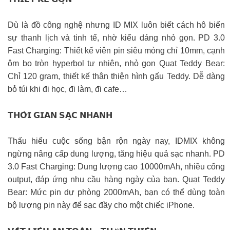
Dù là đồ công nghệ nhưng ID MIX luôn biết cách hô biến
sự thanh lịch và tinh tế, nhờ kiểu dáng nhỏ gọn. PD 3.0
Fast Charging: Thiết kế viên pin siêu mỏng chỉ 10mm, cạnh
ôm bo tròn hyperbol tự nhiên, nhỏ gọn Quạt Teddy Bear:
Chỉ 120 gram, thiết kế thân thiện hình gấu Teddy. Dễ dàng
bỏ túi khi đi học, đi làm, đi cafe…
𝗧𝗛𝗢̛̀𝗜 𝗚𝗜𝗔𝗡 𝗦𝗔̣𝗖 𝗡𝗛𝗔𝗡𝗛
Thấu hiểu cuộc sống bận rộn ngày nay, IDMIX không
ngừng nâng cấp dung lượng, tăng hiệu quả sạc nhanh. PD
3.0 Fast Charging: Dung lượng cao 10000mAh, nhiều cổng
output, đáp ứng nhu cầu hàng ngày của bạn. Quạt Teddy
Bear: Mức pin dự phòng 2000mAh, bạn có thể dùng toàn
bộ lượng pin này để sạc đầy cho một chiếc iPhone.