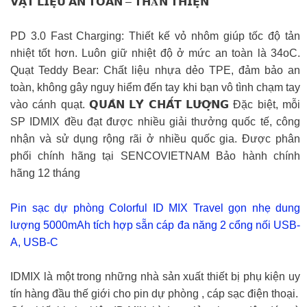
𝗩𝗔̣̂𝗧 𝗟𝗜𝗘̣̂𝗨 𝗔𝗡 𝗧𝗢𝗔̀𝗡 – 𝗧𝗛𝐀̂𝗡 𝗧𝗛𝗜𝗘̣̂𝗡
PD 3.0 Fast Charging: Thiết kế vỏ nhôm giúp tốc độ tản
nhiệt tốt hơn. Luôn giữ nhiệt độ ở mức an toàn là 34oC.
Quạt Teddy Bear: Chất liệu nhựa dẻo TPE, đảm bảo an
toàn, không gây nguy hiểm đến tay khi bạn vô tình chạm tay
vào cánh quạt. 𝗤𝗨𝗔̉𝗡 𝗟𝗬́ 𝗖𝗛𝗔̂́𝗧 𝗟𝗨̛𝗢̛̣𝗡𝗚 Đặc biệt, mỗi
SP IDMIX đều đạt được nhiều giải thưởng quốc tế, công
nhận và sử dụng rộng rãi ở nhiều quốc gia. Được phân
phối chính hãng tại SENCOVIETNAM Bảo hành chính
hãng 12 tháng
Pin sạc dự phòng Colorful ID MIX Travel gọn nhẹ dung
lượng 5000mAh tích hợp sẵn cáp đa năng 2 cổng nối USB-
A, USB-C
IDMIX là một trong những nhà sản xuất thiết bị phụ kiện uy
tín hàng đầu thế giới cho pin dự phòng , cáp sạc điện thoại.