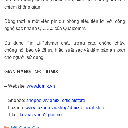
chiếm không gian.
Đồng thời là một viên pin dự phòng siêu tiện lợi với công
nghệ sạc nhanh Q.C 3.0 của Qualcomm.
Sử dụng Pin Li-Polymer chất lượng cao, chống cháy,
chống nổ, bảo vệ tối ưu hiệu suất sạc và đảm bảo an toàn
cho người sử dụng.
GIAN HÀNG TMĐT IDMIX:
– Website:
www.idmix.vn
– Shopee:
shopee.vn/idmix_officialstore
– Lazada:
www.lazada.vn/shop/idmix-official-store
– Tiki:
tiki.vn/search?q=idmix
Danh