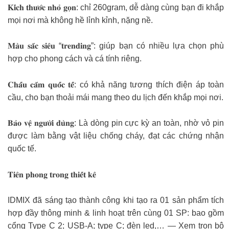
𝐊𝐢́𝐜𝐡 𝐭𝐡𝐮̛𝐨̛́𝐜 𝐧𝐡𝐨̉ 𝐠𝐨̣𝐧: chỉ 260gram, dễ dàng cùng bạn đi khắp
mọi nơi mà không hề lỉnh kỉnh, nặng nề.
𝐌𝐚̀𝐮 𝐬𝐚̆́𝐜 𝐬𝐢𝐞̂𝐮 “𝐭𝐫𝐞𝐧𝐝𝐢𝐧𝐠”: giúp bạn có nhiều lựa chọn phù
hợp cho phong cách và cá tính riêng.
𝐂𝐡𝐚̂́𝐮 𝐜𝐚̆́𝐦 𝐪𝐮𝐨̂́𝐜 𝐭𝐞̂́: có khả năng tương thích điện áp toàn
cầu, cho bạn thoải mái mang theo du lịch đến khắp mọi nơi.
𝐁𝐚̉𝐨 𝐯𝐞̣̂ 𝐧𝐠𝐮̛𝐨̛̀𝐢 𝐝𝐮̀𝐧𝐠: Là dòng pin cực kỳ an toàn, nhờ vỏ pin
được làm bằng vật liệu chống cháy, đạt các chứng nhận
quốc tế.
𝐓𝐢𝐞̂𝐧 𝐩𝐡𝐨𝐧𝐠 𝐭𝐫𝐨𝐧𝐠 𝐭𝐡𝐢𝐞̂́𝐭 𝐤𝐞̂
IDMIX đã sáng tạo thành công khi tạo ra 01 sản phẩm tích
hợp đầy thông minh & linh hoạt trên cùng 01 SP: bao gồm
cổng Type C 2; USB-A; type C; đèn led,… — Xem trọn bộ