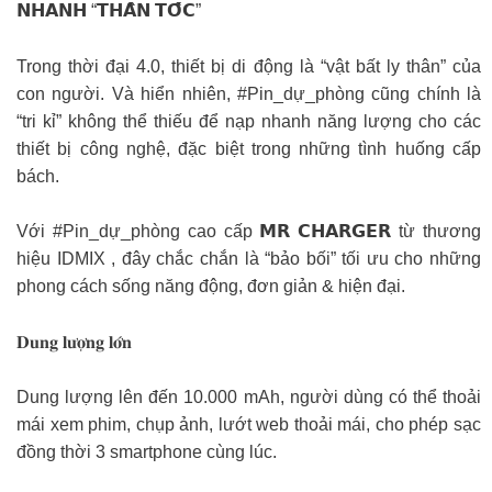
𝗡𝗛𝗔𝗡𝗛 “𝗧𝗛𝗔̂̀𝗡 𝗧𝗢̂́𝗖”
Trong thời đại 4.0, thiết bị di động là “vật bất ly thân” của
con người. Và hiển nhiên, #Pin_dự_phòng cũng chính là
“tri kỉ” không thể thiếu để nạp nhanh năng lượng cho các
thiết bị công nghệ, đặc biệt trong những tình huống cấp
bách.
Với #Pin_dự_phòng cao cấp 𝗠𝗥 𝗖𝗛𝗔𝗥𝗚𝗘𝗥 từ thương
hiệu IDMIX , đây chắc chắn là “bảo bối” tối ưu cho những
phong cách sống năng động, đơn giản & hiện đại.
𝐃𝐮𝐧𝐠 𝐥𝐮̛𝐨̛̣𝐧𝐠 𝐥𝐨̛́𝐧
Dung lượng lên đến 10.000 mAh, người dùng có thể thoải
mái xem phim, chụp ảnh, lướt web thoải mái, cho phép sạc
đồng thời 3 smartphone cùng lúc.