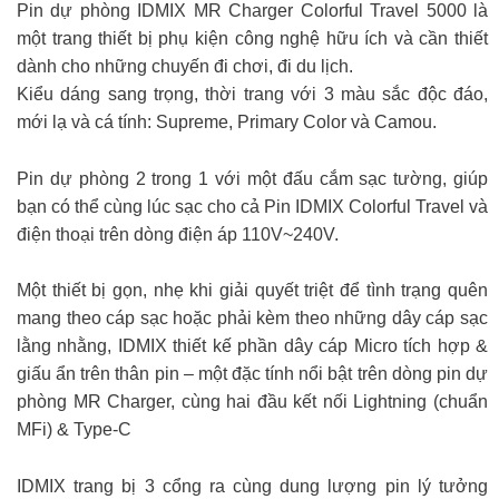
Pin dự phòng IDMIX MR Charger Colorful Travel 5000 là
một trang thiết bị phụ kiện công nghệ hữu ích và cần thiết
dành cho những chuyến đi chơi, đi du lịch.
Kiểu dáng sang trọng, thời trang với 3 màu sắc độc đáo,
mới lạ và cá tính: Supreme, Primary Color và Camou.
Pin dự phòng 2 trong 1 với một đấu cắm sạc tường, giúp
bạn có thể cùng lúc sạc cho cả Pin IDMIX Colorful Travel và
điện thoại trên dòng điện áp 110V~240V.
Một thiết bị gọn, nhẹ khi giải quyết triệt để tình trạng quên
mang theo cáp sạc hoặc phải kèm theo những dây cáp sạc
lằng nhằng, IDMIX thiết kế phần dây cáp Micro tích hợp &
giấu ẩn trên thân pin – một đặc tính nổi bật trên dòng pin dự
phòng MR Charger, cùng hai đầu kết nối Lightning (chuẩn
MFi) & Type-C
IDMIX trang bị 3 cổng ra cùng dung lượng pin lý tưởng