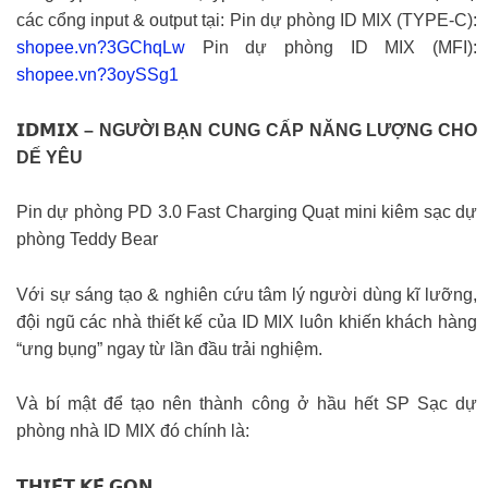
các cổng input & output tại: Pin dự phòng ID MIX (TYPE-C):
shopee.vn?3GChqLw
Pin dự phòng ID MIX (MFI):
shopee.vn?3oySSg1
𝗜𝗗𝗠𝗜𝗫 – NGƯỜI BẠN CUNG CẤP NĂNG LƯỢNG CHO
DẾ YÊU
Pin dự phòng PD 3.0 Fast Charging Quạt mini kiêm sạc dự
phòng Teddy Bear
Với sự sáng tạo & nghiên cứu tâm lý người dùng kĩ lưỡng,
đội ngũ các nhà thiết kế của ID MIX luôn khiến khách hàng
“ưng bụng” ngay từ lần đầu trải nghiệm.
Và bí mật để tạo nên thành công ở hầu hết SP Sạc dự
phòng nhà ID MIX đó chính là:
𝗧𝗛𝗜𝗘̂́𝗧 𝗞𝗘̂́ 𝗚𝗢̣𝗡