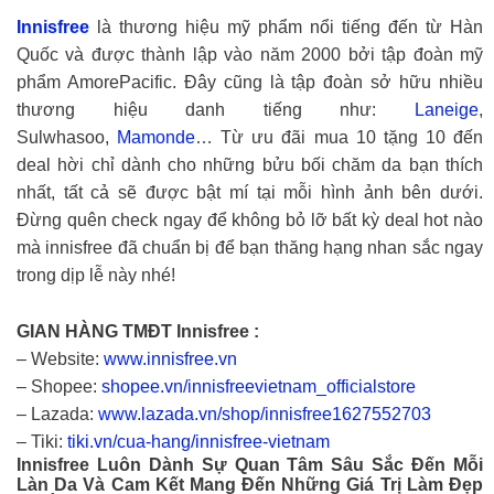
Innisfree
là thương hiệu mỹ phẩm nổi tiếng đến từ Hàn
Quốc và được thành lập vào năm 2000 bởi tập đoàn mỹ
phẩm AmorePacific. Đây cũng là tập đoàn sở hữu nhiều
thương hiệu danh tiếng như:
Laneige
,
Sulwhasoo,
Mamonde
… Từ ưu đãi mua 10 tặng 10 đến
deal hời chỉ dành cho những bửu bối chăm da bạn thích
nhất, tất cả sẽ được bật mí tại mỗi hình ảnh bên dưới.
Đừng quên check ngay để không bỏ lỡ bất kỳ deal hot nào
mà innisfree đã chuẩn bị để bạn thăng hạng nhan sắc ngay
trong dịp lễ này nhé!
GIAN HÀNG TMĐT Innisfree :
– Website:
www.innisfree.vn
– Shopee:
shopee.vn/innisfreevietnam_officialstore
– Lazada:
www.lazada.vn/shop/innisfree1627552703
– Tiki:
tiki.vn/cua-hang/innisfree-vietnam
Innisfree
Luôn Dành Sự Quan Tâm Sâu Sắc Đến Mỗi
Làn Da Và Cam Kết Mang Đến Những Giá Trị Làm Đẹp