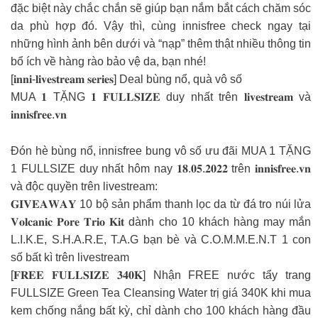
đặc biệt này chắc chắn sẽ giúp bạn nắm bắt cách chăm sóc
da phù hợp đó. Vậy thì, cùng innisfree check ngay tại
những hình ảnh bên dưới và “nạp” thêm thật nhiều thông tin
bổ ích về hàng rào bảo vệ da, bạn nhé!
[𝐢𝐧𝐧𝐢-𝐥𝐢𝐯𝐞𝐬𝐭𝐫𝐞𝐚𝐦 𝐬𝐞𝐫𝐢𝐞𝐬] Deal bùng nổ, quà vô số
MUA 𝟏 TẶNG 𝟏 𝐅𝐔𝐋𝐋𝐒𝐈𝐙𝐄 duy nhất trên 𝐥𝐢𝐯𝐞𝐬𝐭𝐫𝐞𝐚𝐦 và
𝐢𝐧𝐧𝐢𝐬𝐟𝐫𝐞𝐞.𝐯𝐧
Đón hè bùng nổ, innisfree bung vô số ưu đãi MUA 1 TẶNG
1 FULLSIZE duy nhất hôm nay 𝟏𝟖.𝟎𝟓.𝟐𝟎𝟐𝟐 trên 𝐢𝐧𝐧𝐢𝐬𝐟𝐫𝐞𝐞.𝐯𝐧
và độc quyền trên livestream:
𝐆𝐈𝐕𝐄𝐀𝐖𝐀𝐘 10 bộ sản phẩm thanh lọc da từ đá tro núi lửa
𝐕𝐨𝐥𝐜𝐚𝐧𝐢𝐜 𝐏𝐨𝐫𝐞 𝐓𝐫𝐢𝐨 𝐊𝐢𝐭 dành cho 10 khách hàng may mắn
L.I.K.E, S.H.A.R.E, T.A.G bạn bè và C.O.M.M.E.N.T 1 con
số bất kì trên livestream
[𝐅𝐑𝐄𝐄 𝐅𝐔𝐋𝐋𝐒𝐈𝐙𝐄 𝟑𝟒𝟎𝐊] Nhận FREE nước tẩy trang
FULLSIZE Green Tea Cleansing Water trị giá 340K khi mua
kem chống nắng bất kỳ, chỉ dành cho 100 khách hàng đầu