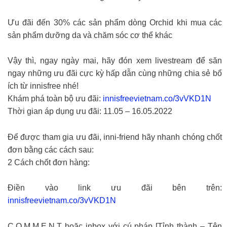
Ưu đãi đến 30% các sản phẩm dòng Orchid khi mua các
sản phẩm dưỡng da và chăm sóc cơ thể khác
Vậy thì, ngay ngày mai, hãy đón xem livestream để săn
ngay những ưu đãi cực kỳ hấp dẫn cùng những chia sẻ bổ
ích từ innisfree nhé!
Khám phá toàn bộ ưu đãi:
innisfreevietnam.co/3vVKD1N
Thời gian áp dụng ưu đãi: 11.05 – 16.05.2022
Để được tham gia ưu đãi, inni-friend hãy nhanh chóng chốt
đơn bằng các cách sau:
2 Cách chốt đơn hàng:
Điền vào link ưu đãi bên trên:
innisfreevietnam.co/3vVKD1N
C.O.M.M.E.N.T hoặc inbox với cú pháp [Tỉnh thành – Tên