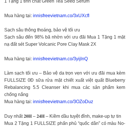
1 Tặng 1 tinh chất Green Tea Seed Serum
Mua hàng tại:
innisfreevietnam.co/3xUXcfl
Sạch sâu thông thoáng, bảo vệ tối ưu
Sạch sâu đến 98% bã nhờn với ưu đãi Mua 1 Tặng 1 mặt
nạ đất sét Super Volcanic Pore Clay Mask 2X
Mua hàng tại:
innisfreevietnam.co/3yijlnQ
Làm sạch tối ưu – Bảo vệ da trọn vẹn với ưu đãi mua kèm
FULLSIZE 0Đ sữa rửa mặt chiết xuất việt quất Blueberry
Rebalancing 5.5 Cleanser khi mua các sản phẩm kem
chống nắng
Mua hàng tại:
innisfreevietnam.co/3OZoDuz
Duy nhất 𝟐𝟎𝐇 – 𝟐𝟒𝐇 – Kiềm dầu tuyệt đỉnh, make-up tự tin
Mua 2 Tặng 1 FULLSIZE phấn phủ “quốc dân” có màu No-