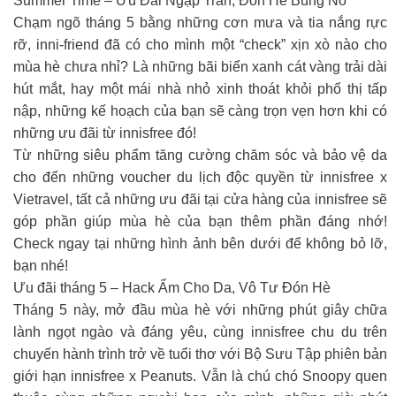
Summer Time – Ưu Đãi Ngập Tràn, Đón Hè Bùng Nổ
Chạm ngõ tháng 5 bằng những cơn mưa và tia nắng rực
rỡ, inni-friend đã có cho mình một “check” xịn xò nào cho
mùa hè chưa nhỉ? Là những bãi biển xanh cát vàng trải dài
hút mắt, hay một mái nhà nhỏ xinh thoát khỏi phố thị tấp
nập, những kế hoạch của bạn sẽ càng trọn vẹn hơn khi có
những ưu đãi từ innisfree đó!
Từ những siêu phẩm tăng cường chăm sóc và bảo vệ da
cho đến những voucher du lịch độc quyền từ innisfree x
Vietravel, tất cả những ưu đãi tại cửa hàng của innisfree sẽ
góp phần giúp mùa hè của bạn thêm phần đáng nhớ!
Check ngay tại những hình ảnh bên dưới để không bỏ lỡ,
bạn nhé!
Ưu đãi tháng 5 – Hack Ẩm Cho Da, Vô Tư Đón Hè
Tháng 5 này, mở đầu mùa hè với những phút giây chữa
lành ngọt ngào và đáng yêu, cùng innisfree chu du trên
chuyến hành trình trở về tuổi thơ với Bộ Sưu Tập phiên bản
giới hạn innisfree x Peanuts. Vẫn là chú chó Snoopy quen