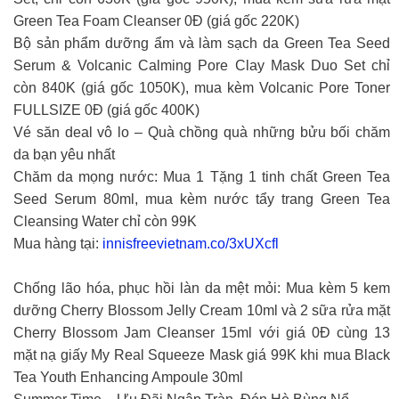
Green Tea Foam Cleanser 0Đ (giá gốc 220K)
Bộ sản phẩm dưỡng ẩm và làm sạch da Green Tea Seed
Serum & Volcanic Calming Pore Clay Mask Duo Set chỉ
còn 840K (giá gốc 1050K), mua kèm Volcanic Pore Toner
FULLSIZE 0Đ (giá gốc 400K)
Vé săn deal vô lo – Quà chồng quà những bửu bối chăm
da bạn yêu nhất
Chăm da mọng nước: Mua 1 Tặng 1 tinh chất Green Tea
Seed Serum 80ml, mua kèm nước tẩy trang Green Tea
Cleansing Water chỉ còn 99K
Mua hàng tại:
innisfreevietnam.co/3xUXcfl
Chống lão hóa, phục hồi làn da mệt mỏi: Mua kèm 5 kem
dưỡng Cherry Blossom Jelly Cream 10ml và 2 sữa rửa mặt
Cherry Blossom Jam Cleanser 15ml với giá 0Đ cùng 13
mặt nạ giấy My Real Squeeze Mask giá 99K khi mua Black
Tea Youth Enhancing Ampoule 30ml