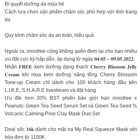
Bí quyết dưỡng da mùa hè
Cách lựa chọn sản phẩm chăm sóc phù hợp với tình trạng
da
Quy trình chăm sóc da an toàn, hiệu quả
Ngoài ra, innisfree cũng không quên đem lại cho bạn nhiều
ưu đãi cực kỳ hấp dẫn, áp dụng từ ngày 𝟎𝟒.𝟎𝟓 – 𝟎𝟗.𝟎𝟓.𝟐𝟎𝟐𝟐:
Nhận 𝐅𝐑𝐄𝐄 kem dưỡng dạng thạch 𝐂𝐡𝐞𝐫𝐫𝐲 𝐁𝐥𝐨𝐬𝐬𝐨𝐦 𝐉𝐞𝐥𝐥𝐲
𝐂𝐫𝐞𝐚𝐦 khi mua kem dưỡng nâng tông Cherry Blossom
Tone-up Cream chỉ dành cho 100 khách hàng đầu tiên
L.I.K.E, S.H.A.R.E livestream và đặt hàng
Ưu đãi hơn 20% BST phiên bản giới hạn innisfree x
Peanuts: Green Tea Seed Serum Set và Green Tea Seed %
Volcanic Calming Pore Clay Mask Duo Set
Deal sốc 𝟏𝟔𝐤 dành cho mặt nạ My Real Squeeze Mask với
hóa đơn từ 1100K