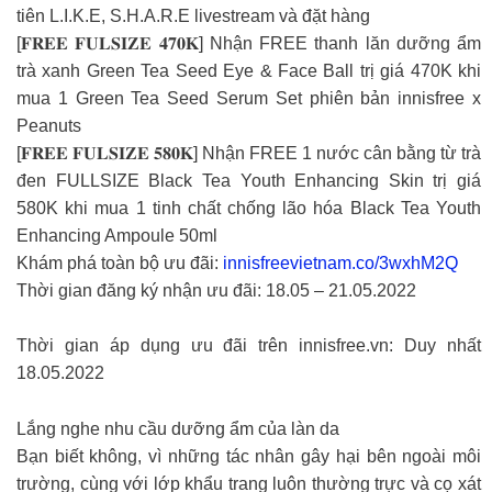
tiên L.I.K.E, S.H.A.R.E livestream và đặt hàng
[𝐅𝐑𝐄𝐄 𝐅𝐔𝐋𝐒𝐈𝐙𝐄 𝟒𝟕𝟎𝐊] Nhận FREE thanh lăn dưỡng ẩm
trà xanh Green Tea Seed Eye & Face Ball trị giá 470K khi
mua 1 Green Tea Seed Serum Set phiên bản innisfree x
Peanuts
[𝐅𝐑𝐄𝐄 𝐅𝐔𝐋𝐒𝐈𝐙𝐄 𝟓𝟖𝟎𝐊] Nhận FREE 1 nước cân bằng từ trà
đen FULLSIZE Black Tea Youth Enhancing Skin trị giá
580K khi mua 1 tinh chất chống lão hóa Black Tea Youth
Enhancing Ampoule 50ml
Khám phá toàn bộ ưu đãi:
innisfreevietnam.co/3wxhM2Q
Thời gian đăng ký nhận ưu đãi: 18.05 – 21.05.2022
Thời gian áp dụng ưu đãi trên innisfree.vn: Duy nhất
18.05.2022
Lắng nghe nhu cầu dưỡng ẩm của làn da
Bạn biết không, vì những tác nhân gây hại bên ngoài môi
trường, cùng với lớp khẩu trang luôn thường trực và cọ xát