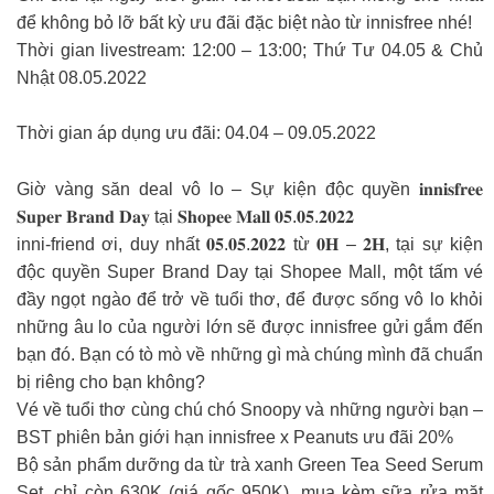
để không bỏ lỡ bất kỳ ưu đãi đặc biệt nào từ innisfree nhé!
Thời gian livestream: 12:00 – 13:00; Thứ Tư 04.05 & Chủ
Nhật 08.05.2022
Thời gian áp dụng ưu đãi: 04.04 – 09.05.2022
Giờ vàng săn deal vô lo – Sự kiện độc quyền 𝐢𝐧𝐧𝐢𝐬𝐟𝐫𝐞𝐞
𝐒𝐮𝐩𝐞𝐫 𝐁𝐫𝐚𝐧𝐝 𝐃𝐚𝐲 tại 𝐒𝐡𝐨𝐩𝐞𝐞 𝐌𝐚𝐥𝐥 𝟎𝟓.𝟎𝟓.𝟐𝟎𝟐𝟐
inni-friend ơi, duy nhất 𝟎𝟓.𝟎𝟓.𝟐𝟎𝟐𝟐 từ 𝟎𝐇 – 𝟐𝐇, tại sự kiện
độc quyền Super Brand Day tại Shopee Mall, một tấm vé
đầy ngọt ngào để trở về tuổi thơ, để được sống vô lo khỏi
những âu lo của người lớn sẽ được innisfree gửi gắm đến
bạn đó. Bạn có tò mò về những gì mà chúng mình đã chuẩn
bị riêng cho bạn không?
Vé về tuổi thơ cùng chú chó Snoopy và những người bạn –
BST phiên bản giới hạn innisfree x Peanuts ưu đãi 20%
Bộ sản phẩm dưỡng da từ trà xanh Green Tea Seed Serum
Set, chỉ còn 630K (giá gốc 950K), mua kèm sữa rửa mặt