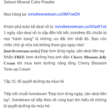
Sebum Mineral Color Powder
Mua hàng tại:
innisfreevietnam.co/3MTneDK
Khám phá toàn bộ deal vô lo:
innisfreevietnam.co/3OwR7vk
1 ngày săn deal vô lo sắp đến hồi kết, innisfree đã chuẩn bị
mọi “hành trang” là những ưu đãi hời nhất đó. Bạn còn
chần chừ gì nữa mà không tham gia ngay nào!
[𝐢𝐧𝐧𝐢-𝐥𝐢𝐯𝐞𝐬𝐭𝐫𝐞𝐚𝐦 𝐬𝐞𝐫𝐢𝐞𝐬] Đẹp hơn từng ngày, săn deal liền tay
Nhận 𝐅𝐑𝐄𝐄 kem dưỡng hoa anh đào 𝐂𝐡𝐞𝐫𝐫𝐲 𝐁𝐥𝐨𝐬𝐬𝐨𝐦 𝐉𝐞𝐥𝐥𝐲
𝐂𝐫𝐞𝐚𝐦 khi mua kem dưỡng nâng tông Cherry Blossom
Tone-up Cream
Tập 31: Bí quyết dưỡng da mùa hè
Tiếp nối chuỗi livestream “Đẹp hơn từng ngày, săn deal liền
tay”, livestream số tiếp theo sẽ cùng bạn tìm hiểu về những
bí quyết dưỡng da mùa hè: