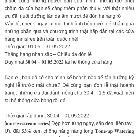
thuộc cùng những người bạn của mình, những giờ phút
chăm da của bạn sẽ càng thêm phần thú vị với thật nhiều
ưu đãi nuôi dưỡng làn da ẩm mượt để đón hè rạng rỡ.
Vậy thì, check ngay tại mỗi hình ảnh bên dưới để khám phá
những phần quà và chương trình thật hấp dẫn tại các cửa
hàng innisfree trên toàn quốc nhé!
Thời gian: 01.05 – 31.05.2022
Thăng hạng nhan sắc – Chiều da đón lễ
Duy nhất 𝟑𝟎.𝟎𝟒 – 𝟎𝟏.𝟎𝟓.𝟐𝟎𝟐𝟐 tại hệ thống cửa hàng
Bạn ơi, bạn đã có cho mình kế hoạch nào để tận hưởng kỳ
nghỉ lễ trước mắt chưa? Để cùng bạn đón lễ thật hoành
tráng, những ưu đãi dành riêng cho 30.4 – 1.5 đã xuất hiện
tại hệ thống cửa hàng rồi đó.
Thời gian áp dụng: 30.04 – 01.05.2022
[𝐢𝐧𝐧𝐢-𝐥𝐢𝐯𝐞𝐬𝐭𝐫𝐞𝐚𝐦 𝐬𝐞𝐫𝐢𝐞𝐬] Đẹp hơn từng ngày, săn deal liền tay
Ưu đãi 𝟓𝟑% kem chống nắng nâng tông 𝐓𝐨𝐧𝐞-𝐮𝐩 𝐖𝐚𝐭𝐞𝐫𝐢𝐧𝐠