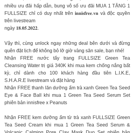
nhiều ưu đãi hấp dẫn, bung vô số ưu đãi MUA 1 TẶNG 1
FULLSIZE chỉ có duy nhất trên 𝐢𝐧𝐧𝐢𝐬𝐟𝐫𝐞𝐞.𝐯𝐧 và độc quyền
trên livestream
ngày 𝟏𝟖.𝟎𝟓.𝟐𝟎𝟐𝟐.
Vậy thì, cùng unlock ngay những deal bên dưới và đừng
quên đặt lịch để không bỏ lỡ giờ vàng săn sale, bạn nhé!
Nhận FREE nước tẩy trang FULLSIZE Green Tea
Cleansing Water trị giá 340K khi mua kem chống nắng bất
kỳ, chỉ dành cho 100 khách hàng đầu tiên L.I.K.E,
S.H.A.R.E livestream và đặt hàng
Nhận FREE thanh lăn dưỡng ẩm trà xanh Green Tea Seed
Eye & Face Ball khi mua 1 Green Tea Seed Serum Set
phiên bản innisfree x Peanuts
Nhận FREE kem dưỡng ẩm từ trà xanh FULLSIZE Green
Tea Seed Cream khi mua 1 Green Tea Seed Serum &
Volcanic Calming Pore Clay Mask Duo Set phiên bản