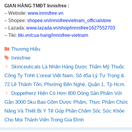
GIAN HÀNG TMĐT Innisfree :
– Website:
www.innisfree.vn
– Shopee:
shopee.vn/innisfreevietnam_officialstore
– Lazada:
www.lazada.vn/shop/innisfree1627552703
– Tiki:
tiki.vn/cua-hang/innisfree-vietnam
Danh
Thương Hiệu
mục
Thẻ
Innisfree
Skinceuticals Là Nhãn Hàng Dược Thẩm Mỹ Thuộc
Công Ty Tnhh L’oreal Việt Nam, Số 45a Lý Tự Trọng &
72 Lê Thánh Tôn, Phường Bến Nghé, Quận 1, Tp Hcm.
Doppelherz Hiện Có Hơn 800 Dòng Sản Phẩm Với
Gần 3000 Sku Bao Gồm Dược Phẩm, Thực Phẩm Chức
Năng Và Thiết Bị Y Tế Góp Phần Chăm Sóc Sức Khỏe
Cho Mọi Thành Viên Trong Gia Đình