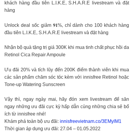
khách hàng đầu tiên L.I.K.E, S.H.A.R.E livestream và đặt
hàng
Unlock deal sốc giảm 𝟗𝟏%, chỉ dành cho 100 khách hàng
đầu tiên L.I.K.E, S.H.A.R.E livestream và đặt hàng
Nhận bộ quà tặng trị giá 300K khi mua tinh chất phục hồi da
Retinol Cica Repair Ampoule
Ưu đãi 20% và tích lũy đến 200K điểm thành viên khi mua
các sản phẩm chăm sóc tóc kèm với innisfree Retinol hoặc
Tone-up Watering Sunscreen
Vậy thì, ngay ngày mai, hãy đón xem livestream để săn
ngay những ưu đãi cực kỳ hấp dẫn cùng những chia sẻ bổ
ích từ innisfree nhé!
Khám phá toàn bộ ưu đãi:
innisfreevietnam.co/3EMylM1
Thời gian áp dụng ưu đãi: 27.04 – 01.05.2022