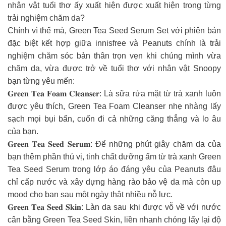
nhân vật tuổi thơ ấy xuất hiện được xuất hiện trong từng
trải nghiệm chăm da?
Chính vì thế mà, Green Tea Seed Serum Set với phiên bản
đặc biệt kết hợp giữa innisfree và Peanuts chính là trải
nghiệm chăm sóc bản thân trọn vẹn khi chúng mình vừa
chăm da, vừa được trở về tuổi thơ với nhân vật Snoopy
bạn từng yêu mến:
𝐆𝐫𝐞𝐞𝐧 𝐓𝐞𝐚 𝐅𝐨𝐚𝐦 𝐂𝐥𝐞𝐚𝐧𝐬𝐞𝐫: Là sữa rửa mặt từ trà xanh luôn
được yêu thích, Green Tea Foam Cleanser nhẹ nhàng lấy
sạch mọi bụi bẩn, cuốn đi cả những căng thẳng và lo âu
của bạn.
𝐆𝐫𝐞𝐞𝐧 𝐓𝐞𝐚 𝐒𝐞𝐞𝐝 𝐒𝐞𝐫𝐮𝐦: Để những phút giây chăm da của
bạn thêm phần thú vị, tinh chất dưỡng ẩm từ trà xanh Green
Tea Seed Serum trong lớp áo đáng yêu của Peanuts đâu
chỉ cấp nước và xây dựng hàng rào bảo vệ da mà còn up
mood cho bạn sau một ngày thật nhiều nỗ lực.
𝐆𝐫𝐞𝐞𝐧 𝐓𝐞𝐚 𝐒𝐞𝐞𝐝 𝐒𝐤𝐢𝐧: Làn da sau khi được vỗ về với nước
cân bằng Green Tea Seed Skin, liền nhanh chóng lấy lại độ