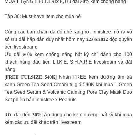
MUA 𝟏 TẶNG 𝟏 𝐅𝐔𝐋𝐋𝐒𝐈𝐙𝐄, ưu đãi 𝟓𝟎% kem chống nắng
Tập 36: Must-have item cho mùa hè
Cùng các bạn chăm da đón hè rạng rỡ, innisfree mở ra vô
số ưu đãi hấp dẫn duy nhất hôm nay 𝟐𝟐.𝟎𝟓.𝟐𝟎𝟐𝟐 độc quyền
trên livestream:
Ưu đãi 𝟓𝟎% kem chống nắng bất kỳ chỉ dành cho 100
khách hàng đầu tiên L.I.K.E, S.H.A.R.E livestream và đặt
hàng
[𝐅𝐑𝐄𝐄 𝐅𝐔𝐋𝐒𝐈𝐙𝐄 𝟓𝟒𝟎𝐊] Nhận FREE kem dưỡng ẩm trà
xanh Green Tea Seed Cream trị giá 540K khi mua 1 Green
Tea Seed Serum & Volcanic Calming Pore Clay Mask Duo
Set phiên bản innisfree x Peanuts
[Ưu đãi đến 𝟑𝟎%] Áp dụng cho kem dưỡng bất kỳ khi mua
kèm các ưu đãi khác trên livestream