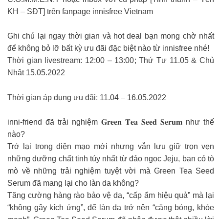
KH – SĐT] trên fanpage innisfree Vietnam
Ghi chú lại ngay thời gian và hot deal bạn mong chờ nhất
để không bỏ lỡ bất kỳ ưu đãi đặc biệt nào từ innisfree nhé!
Thời gian livestream: 12:00 – 13:00; Thứ Tư 11.05 & Chủ
Nhật 15.05.2022
Thời gian áp dụng ưu đãi: 11.04 – 16.05.2022
inni-friend đã trải nghiệm 𝐆𝐫𝐞𝐞𝐧 𝐓𝐞𝐚 𝐒𝐞𝐞𝐝 𝐒𝐞𝐫𝐮𝐦 như thế
nào?
Trở lại trong diện mạo mới nhưng vẫn lưu giữ trọn vẹn
những dưỡng chất tinh túy nhất từ đảo ngọc Jeju, bạn có tò
mò về những trải nghiệm tuyệt vời mà Green Tea Seed
Serum đã mang lại cho làn da không?
Tăng cường hàng rào bảo vệ da, “cấp ẩm hiệu quả” mà lại
“không gây kích ứng”, để làn da trở nên “căng bóng, khỏe