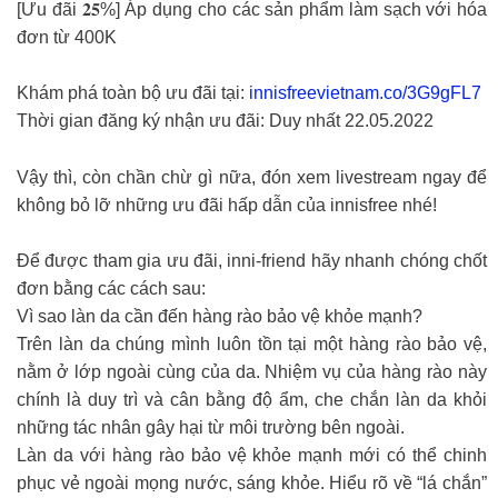
[Ưu đãi 𝟐𝟓%] Áp dụng cho các sản phẩm làm sạch với hóa
đơn từ 400K
Khám phá toàn bộ ưu đãi tại:
innisfreevietnam.co/3G9gFL7
Thời gian đăng ký nhận ưu đãi: Duy nhất 22.05.2022
Vậy thì, còn chần chừ gì nữa, đón xem livestream ngay để
không bỏ lỡ những ưu đãi hấp dẫn của innisfree nhé!
Để được tham gia ưu đãi, inni-friend hãy nhanh chóng chốt
đơn bằng các cách sau:
Vì sao làn da cần đến hàng rào bảo vệ khỏe mạnh?
Trên làn da chúng mình luôn tồn tại một hàng rào bảo vệ,
nằm ở lớp ngoài cùng của da. Nhiệm vụ của hàng rào này
chính là duy trì và cân bằng độ ẩm, che chắn làn da khỏi
những tác nhân gây hại từ môi trường bên ngoài.
Làn da với hàng rào bảo vệ khỏe mạnh mới có thể chinh
phục vẻ ngoài mọng nước, sáng khỏe. Hiểu rõ về “lá chắn”