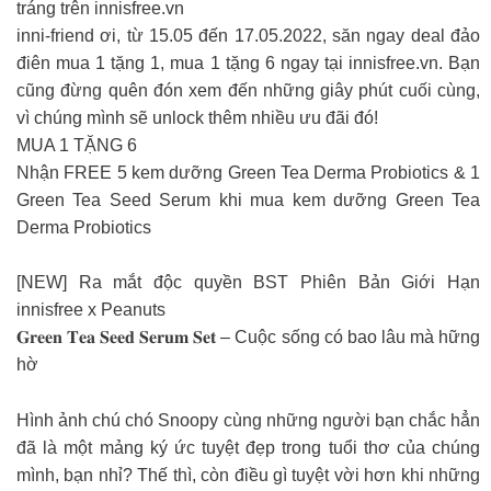
tráng trên innisfree.vn
inni-friend ơi, từ 15.05 đến 17.05.2022, săn ngay deal đảo
điên mua 1 tặng 1, mua 1 tặng 6 ngay tại innisfree.vn. Bạn
cũng đừng quên đón xem đến những giây phút cuối cùng,
vì chúng mình sẽ unlock thêm nhiều ưu đãi đó!
MUA 1 TẶNG 6
Nhận FREE 5 kem dưỡng Green Tea Derma Probiotics & 1
Green Tea Seed Serum khi mua kem dưỡng Green Tea
Derma Probiotics
[NEW] Ra mắt độc quyền BST Phiên Bản Giới Hạn
innisfree x Peanuts
𝐆𝐫𝐞𝐞𝐧 𝐓𝐞𝐚 𝐒𝐞𝐞𝐝 𝐒𝐞𝐫𝐮𝐦 𝐒𝐞𝐭 – Cuộc sống có bao lâu mà hững
hờ
Hình ảnh chú chó Snoopy cùng những người bạn chắc hẳn
đã là một mảng ký ức tuyệt đẹp trong tuổi thơ của chúng
mình, bạn nhỉ? Thế thì, còn điều gì tuyệt vời hơn khi những