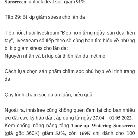
𝐒𝐮𝐧𝐬𝐜𝐫𝐞𝐞𝐧, unlock deal sốc giảm 𝟗𝟏%
Tập 29: Bí kíp giảm stress cho làn da
Tiếp nối chuỗi livestream “Đẹp hơn từng ngày, săn deal liền
tay”, livestream số tiếp theo sẽ cùng bạn tìm hiểu về những
bí kíp giảm stress cho làn da:
Nguyên nhân và bí kíp cải thiện làn da mệt mỏi
Cách lựa chọn sản phẩm chăm sóc phù hợp với tình trạng
da
Quy trình chăm sóc da an toàn, hiệu quả
Ngoài ra, innisfree cũng không quên đem lại cho bạn nhiều
ưu đãi cực kỳ hấp dẫn, áp dụng từ ngày 𝟐𝟕.𝟎𝟒 – 𝟎𝟏.𝟎𝟓.𝟐𝟎𝟐𝟐:
Kem chống nắng nâng tông 𝐓𝐨𝐧𝐞-𝐮𝐩 𝐖𝐚𝐭𝐞𝐫𝐢𝐧𝐠 𝐒𝐮𝐧𝐬𝐜𝐫𝐞𝐞𝐧
(giá gốc 360K) giảm 𝟓𝟑%, còn 𝟏𝟔𝟗𝐊 chỉ dành cho 100