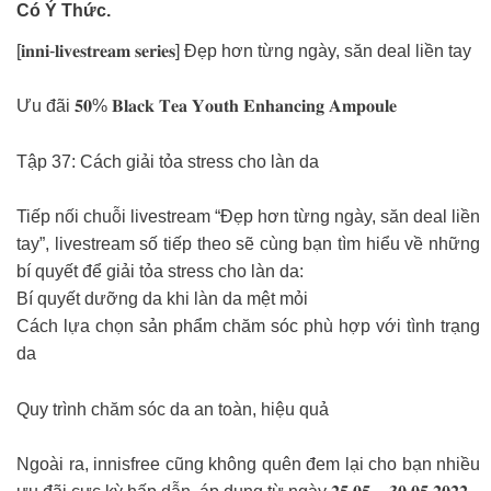
Có Ý Thức.
[𝐢𝐧𝐧𝐢-𝐥𝐢𝐯𝐞𝐬𝐭𝐫𝐞𝐚𝐦 𝐬𝐞𝐫𝐢𝐞𝐬] Đẹp hơn từng ngày, săn deal liền tay
Ưu đãi 𝟓𝟎% 𝐁𝐥𝐚𝐜𝐤 𝐓𝐞𝐚 𝐘𝐨𝐮𝐭𝐡 𝐄𝐧𝐡𝐚𝐧𝐜𝐢𝐧𝐠 𝐀𝐦𝐩𝐨𝐮𝐥𝐞
Tập 37: Cách giải tỏa stress cho làn da
Tiếp nối chuỗi livestream “Đẹp hơn từng ngày, săn deal liền
tay”, livestream số tiếp theo sẽ cùng bạn tìm hiểu về những
bí quyết để giải tỏa stress cho làn da:
Bí quyết dưỡng da khi làn da mệt mỏi
Cách lựa chọn sản phẩm chăm sóc phù hợp với tình trạng
da
Quy trình chăm sóc da an toàn, hiệu quả
Ngoài ra, innisfree cũng không quên đem lại cho bạn nhiều