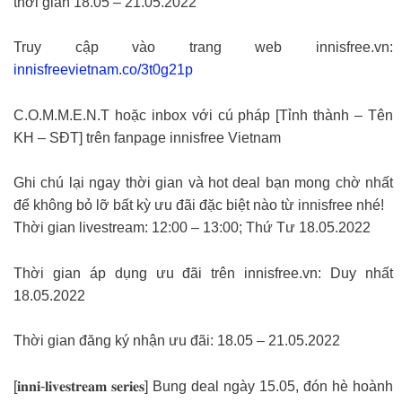
thời gian 18.05 – 21.05.2022
Truy cập vào trang web innisfree.vn:
innisfreevietnam.co/3t0g21p
C.O.M.M.E.N.T hoặc inbox với cú pháp [Tỉnh thành – Tên
KH – SĐT] trên fanpage innisfree Vietnam
Ghi chú lại ngay thời gian và hot deal bạn mong chờ nhất
để không bỏ lỡ bất kỳ ưu đãi đặc biệt nào từ innisfree nhé!
Thời gian livestream: 12:00 – 13:00; Thứ Tư 18.05.2022
Thời gian áp dụng ưu đãi trên innisfree.vn: Duy nhất
18.05.2022
Thời gian đăng ký nhận ưu đãi: 18.05 – 21.05.2022
[𝐢𝐧𝐧𝐢-𝐥𝐢𝐯𝐞𝐬𝐭𝐫𝐞𝐚𝐦 𝐬𝐞𝐫𝐢𝐞𝐬] Bung deal ngày 15.05, đón hè hoành