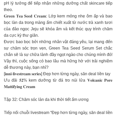
pH lý tưởng để tiếp nhận những dưỡng chất skincare tiếp
theo.
𝐆𝐫𝐞𝐞𝐧 𝐓𝐞𝐚 𝐒𝐞𝐞𝐝 𝐂𝐫𝐞𝐚𝐦: Lớp kem mỏng nhẹ ôm ấp và bao
bọc làn da trong màng ẩm chiết xuất từ nước trà xanh tươi
của đảo ngọc Jeju sẽ khóa ẩm và kết thúc quy trình chăm
da cực kỳ thư giãn.
Được bao bọc bởi những nhân vật đáng yêu, lại mang đến
sự chăm sóc trọn vẹn, Green Tea Seed Serum Set chắc
chắn sẽ là sự chữa lành đầy ngọt ngào cho chúng mình đó!
Vậy thì, cuộc sống có bao lâu mà hững hờ với trải nghiệm
dễ thương này, bạn nhỉ?
[𝐢𝐧𝐧𝐢-𝐥𝐢𝐯𝐞𝐬𝐭𝐫𝐞𝐚𝐦 𝐬𝐞𝐫𝐢𝐞𝐬] Đẹp hơn từng ngày, săn deal liền tay
Ưu đãi 𝟓𝟐% kem dưỡng từ đá tro núi lửa 𝐕𝐨𝐥𝐜𝐚𝐧𝐢𝐜 𝐏𝐨𝐫𝐞
𝐌𝐚𝐭𝐭𝐢𝐟𝐲𝐢𝐧𝐠 𝐂𝐫𝐞𝐚𝐦
Tập 32: Chăm sóc làn da khi thời tiết ẩm ương
Tiếp nối chuỗi livestream “Đẹp hơn từng ngày, săn deal liền