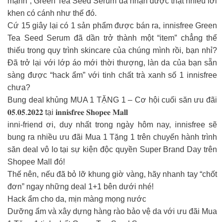
mạnh”, Green Tea Seed Serum đã nhận được thật nhiều lời
khen có cánh như thế đó.
Cứ 15 giây lại có 1 sản phẩm được bán ra, innisfree Green
Tea Seed Serum đã dần trở thành một “item” chẳng thể
thiếu trong quy trình skincare của chúng mình rồi, bạn nhỉ?
Đã trở lại với lớp áo mới thời thượng, làn da của bạn sẵn
sàng được “hack ẩm” với tinh chất trà xanh số 1 innisfree
chưa?
Bung deal khủng MUA 1 TẶNG 1 – Cơ hội cuối săn ưu đãi
𝟎𝟓.𝟎𝟓.𝟐𝟎𝟐𝟐 tại 𝐢𝐧𝐧𝐢𝐬𝐟𝐫𝐞𝐞 𝐒𝐡𝐨𝐩𝐞𝐞 𝐌𝐚𝐥𝐥
inni-friend ơi, duy nhất trong ngày hôm nay, innisfree sẽ
bung ra nhiều ưu đãi Mua 1 Tặng 1 trên chuyến hành trình
săn deal vô lo tại sự kiện độc quyền Super Brand Day trên
Shopee Mall đó!
Thế nên, nếu đã bỏ lỡ khung giờ vàng, hãy nhanh tay “chốt
đơn” ngay những deal 1+1 bên dưới nhé!
Hack ẩm cho da, mịn màng mọng nước
Dưỡng ẩm và xây dựng hàng rào bảo vệ da với ưu đãi Mua