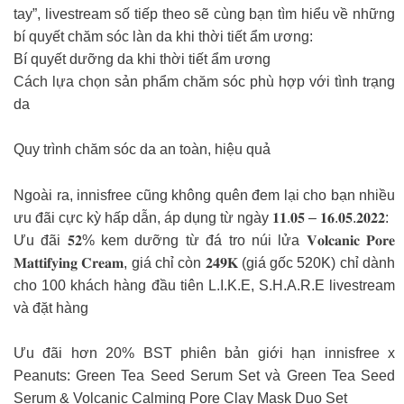
tay”, livestream số tiếp theo sẽ cùng bạn tìm hiểu về những
bí quyết chăm sóc làn da khi thời tiết ẩm ương:
Bí quyết dưỡng da khi thời tiết ẩm ương
Cách lựa chọn sản phẩm chăm sóc phù hợp với tình trạng
da
Quy trình chăm sóc da an toàn, hiệu quả
Ngoài ra, innisfree cũng không quên đem lại cho bạn nhiều
ưu đãi cực kỳ hấp dẫn, áp dụng từ ngày 𝟏𝟏.𝟎𝟓 – 𝟏𝟔.𝟎𝟓.𝟐𝟎𝟐𝟐:
Ưu đãi 𝟓𝟐% kem dưỡng từ đá tro núi lửa 𝐕𝐨𝐥𝐜𝐚𝐧𝐢𝐜 𝐏𝐨𝐫𝐞
𝐌𝐚𝐭𝐭𝐢𝐟𝐲𝐢𝐧𝐠 𝐂𝐫𝐞𝐚𝐦, giá chỉ còn 𝟐𝟒𝟗𝐊 (giá gốc 520K) chỉ dành
cho 100 khách hàng đầu tiên L.I.K.E, S.H.A.R.E livestream
và đặt hàng
Ưu đãi hơn 20% BST phiên bản giới hạn innisfree x
Peanuts: Green Tea Seed Serum Set và Green Tea Seed
Serum & Volcanic Calming Pore Clay Mask Duo Set