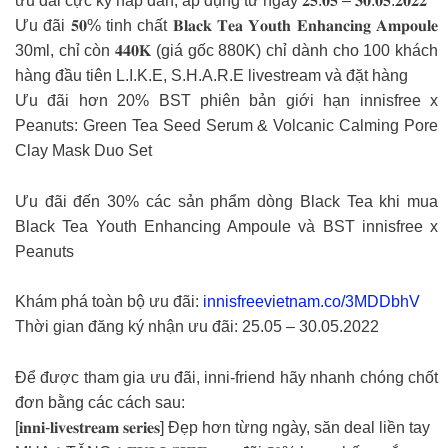
ưu đãi cực kỳ hấp dẫn, áp dụng từ ngày 𝟐𝟓.𝟎𝟓 – 𝟑𝟎.𝟎𝟓.𝟐𝟎𝟐𝟐
Ưu đãi 𝟓𝟎% tinh chất 𝐁𝐥𝐚𝐜𝐤 𝐓𝐞𝐚 𝐘𝐨𝐮𝐭𝐡 𝐄𝐧𝐡𝐚𝐧𝐜𝐢𝐧𝐠 𝐀𝐦𝐩𝐨𝐮𝐥𝐞
30ml, chỉ còn 𝟒𝟒𝟎𝐊 (giá gốc 880K) chỉ dành cho 100 khách
hàng đầu tiên L.I.K.E, S.H.A.R.E livestream và đặt hàng
Ưu đãi hơn 20% BST phiên bản giới hạn innisfree x
Peanuts: Green Tea Seed Serum & Volcanic Calming Pore
Clay Mask Duo Set
Ưu đãi đến 30% các sản phẩm dòng Black Tea khi mua
Black Tea Youth Enhancing Ampoule và BST innisfree x
Peanuts
Khám phá toàn bộ ưu đãi:
innisfreevietnam.co/3MDDbhV
Thời gian đăng ký nhận ưu đãi: 25.05 – 30.05.2022
Để được tham gia ưu đãi, inni-friend hãy nhanh chóng chốt
đơn bằng các cách sau:
[𝐢𝐧𝐧𝐢-𝐥𝐢𝐯𝐞𝐬𝐭𝐫𝐞𝐚𝐦 𝐬𝐞𝐫𝐢𝐞𝐬] Đẹp hơn từng ngày, săn deal liền tay