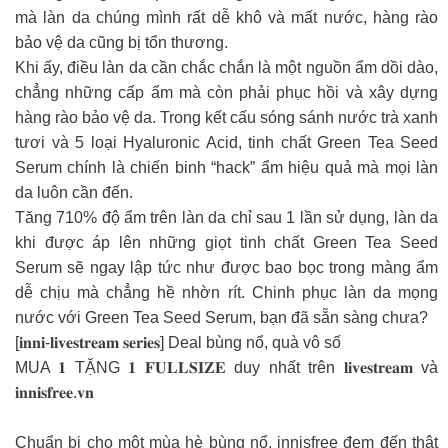
mà làn da chúng mình rất dễ khô và mất nước, hàng rào
bảo vệ da cũng bị tổn thương.
Khi ấy, điều làn da cần chắc chắn là một nguồn ẩm dồi dào,
chẳng những cấp ẩm mà còn phải phục hồi và xây dựng
hàng rào bảo vệ da. Trong kết cấu sóng sánh nước trà xanh
tươi và 5 loại Hyaluronic Acid, tinh chất Green Tea Seed
Serum chính là chiến binh “hack” ẩm hiệu quả mà mọi làn
da luôn cần đến.
Tăng 710% độ ẩm trên làn da chỉ sau 1 lần sử dụng, làn da
khi được áp lên những giọt tinh chất Green Tea Seed
Serum sẽ ngay lập tức như được bao bọc trong màng ẩm
dễ chịu mà chẳng hề nhờn rít. Chinh phục làn da mọng
nước với Green Tea Seed Serum, bạn đã sẵn sàng chưa?
[𝐢𝐧𝐧𝐢-𝐥𝐢𝐯𝐞𝐬𝐭𝐫𝐞𝐚𝐦 𝐬𝐞𝐫𝐢𝐞𝐬] Deal bùng nổ, quà vô số
MUA 𝟏 TẶNG 𝟏 𝐅𝐔𝐋𝐋𝐒𝐈𝐙𝐄 duy nhất trên 𝐥𝐢𝐯𝐞𝐬𝐭𝐫𝐞𝐚𝐦 và
𝐢𝐧𝐧𝐢𝐬𝐟𝐫𝐞𝐞.𝐯𝐧
Chuẩn bị cho một mùa hè bùng nổ, innisfree đem đến thật