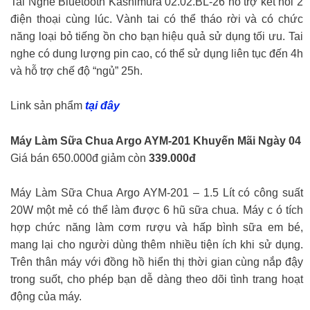
Tai Nghe Bluetooth Kashimura 02.02.BL-26 hỗ trợ kết nối 2
điện thoại cùng lúc. Vành tai có thể tháo rời và có chức
năng loại bỏ tiếng ồn cho bạn hiệu quả sử dụng tối ưu. Tai
nghe có dung lượng pin cao, có thể sử dụng liên tục đến 4h
và hỗ trợ chế độ “ngủ” 25h.
Link sản phẩm
tại đây
Máy Làm Sữa Chua Argo AYM-201
Khuyến Mãi Ngày 04
Giá bán 650.000đ giảm còn
339.000đ
Máy Làm Sữa Chua Argo AYM-201 – 1.5 Lít có công suất
20W một mẻ có thể làm được 6 hũ sữa chua. Máy c ó tích
hợp chức năng làm cơm rượu và hấp bình sữa em bé,
mang lại cho người dùng thêm nhiều tiện ích khi sử dụng.
Trên thân máy với đồng hồ hiển thị thời gian cùng nắp đậy
trong suốt, cho phép bạn dễ dàng theo dõi tình trang hoạt
động của máy.