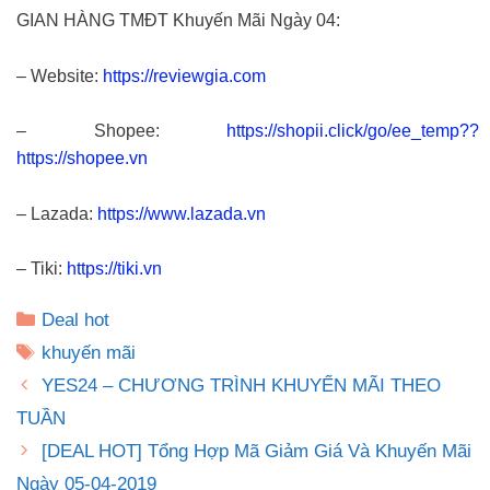
GIAN HÀNG TMĐT Khuyến Mãi Ngày 04:
– Website:
https://reviewgia.com
– Shopee:
https://shopii.click/go/ee_temp??
https://shopee.vn
– Lazada:
https://www.lazada.vn
– Tiki:
https://tiki.vn
Danh
Deal hot
mục
Thẻ
khuyến mãi
YES24 – CHƯƠNG TRÌNH KHUYẾN MÃI THEO
TUẦN
[DEAL HOT] Tổng Hợp Mã Giảm Giá Và Khuyến Mãi
Ngày 05-04-2019