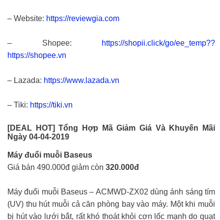
– Website:
https://reviewgia.com
– Shopee:
https://shopii.click/go/ee_temp??
https://shopee.vn
– Lazada:
https://www.lazada.vn
– Tiki:
https://tiki.vn
[DEAL HOT] Tổng Hợp Mã Giảm Giá Và Khuyến Mãi
Ngày 04-04-2019
Máy đuổi muỗi Baseus
Giá bán 490.000đ giảm còn
320.000đ
Máy đuổi muỗi Baseus – ACMWD-ZX02 dùng ánh sáng tím
(UV) thu hút muỗi cả căn phòng bay vào máy. Một khi muỗi
bị hút vào lưới bắt, rất khó thoát khỏi cơn lốc mạnh do quạt