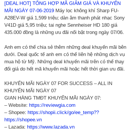
[DEAL HOT] TỔNG HỢP MÃ GIẢM GIÁ VÀ KHUYẾN
MÃI NGÀY 07-06-2019
Máy lọc không khí Sharp FU-
A28EV-W giá 1,599 triệu; dàn âm thanh phát nhạc Sony
V41D giá 5,95 triệu; tai nghe Sennheiser HD 180 giá
435.000 đồng là những ưu đãi nổi bật trong ngày 07/06.
Anh em có thể chia sẻ thêm những deal khuyến mãi bên
dưới. Deal quốc tế anh em có thể liên hệ những dịch vụ
mua hộ từ Mỹ. Những deal khuyến mãi trên có thể thay
đổi giá do hết mã khuyến mãi hoặc hết thời gian ưu đãi.
KHUYẾN MÃI NGÀY 07 FOR SUCCESS – ALL IN
KHUYẾN MÃI NGÀY 07
GIAN HÀNG TMĐT KHUYẾN MÃI NGÀY 07:
– Website:
https://reviewgia.com
– Shopee:
https://shopii.click/go/ee_temp??
https://shopee.vn
– Lazada:
https://www.lazada.vn