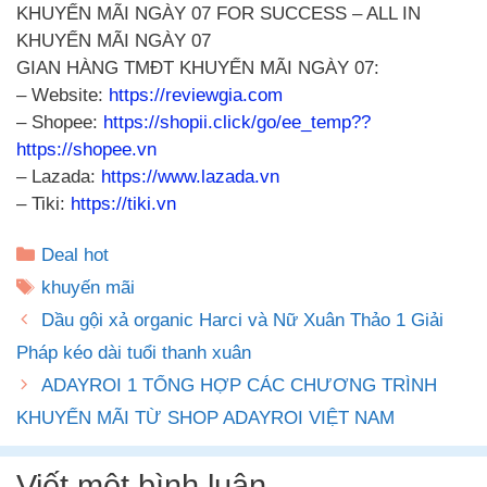
KHUYẾN MÃI NGÀY 07 FOR SUCCESS – ALL IN
KHUYẾN MÃI NGÀY 07
GIAN HÀNG TMĐT KHUYẾN MÃI NGÀY 07:
– Website:
https://reviewgia.com
– Shopee:
https://shopii.click/go/ee_temp??
https://shopee.vn
– Lazada:
https://www.lazada.vn
– Tiki:
https://tiki.vn
Danh
Deal hot
mục
Thẻ
khuyến mãi
Dầu gội xả organic Harci và Nữ Xuân Thảo 1 Giải
Pháp kéo dài tuổi thanh xuân
ADAYROI 1 TỔNG HỢP CÁC CHƯƠNG TRÌNH
KHUYẾN MÃI TỪ SHOP ADAYROI VIỆT NAM
Viết một bình luận