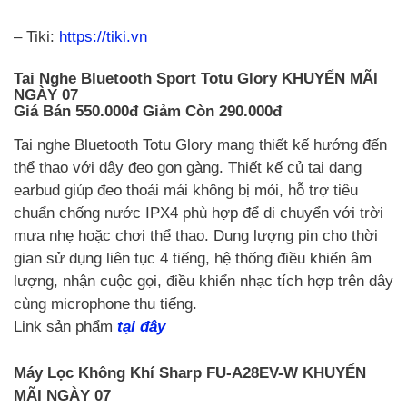
– Tiki:
https://tiki.vn
Tai Nghe Bluetooth Sport Totu Glory
KHUYẾN MÃI
NGÀY 07
Giá Bán 550.000đ Giảm Còn
290.000đ
Tai nghe Bluetooth Totu Glory mang thiết kế hướng đến
thể thao với dây đeo gọn gàng. Thiết kế củ tai dạng
earbud giúp đeo thoải mái không bị mỏi, hỗ trợ tiêu
chuẩn chống nước IPX4 phù hợp để di chuyển với trời
mưa nhẹ hoặc chơi thể thao. Dung lượng pin cho thời
gian sử dụng liên tục 4 tiếng, hệ thống điều khiển âm
lượng, nhận cuộc gọi, điều khiển nhạc tích hợp trên dây
cùng microphone thu tiếng.
Link sản phẩm
tại đây
Máy Lọc Không Khí Sharp FU-A28EV-W
KHUYẾN
MÃI NGÀY 07