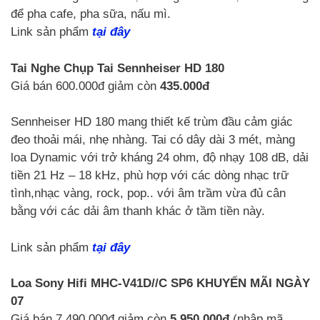
để pha cafe, pha sữa, nấu mì.
Link sản phẩm
tại đây
Tai Nghe Chụp Tai Sennheiser HD 180
Giá bán 600.000đ giảm còn
435.000đ
Sennheiser HD 180 mang thiết kế trùm đầu cảm giác
đeo thoải mái, nhẹ nhàng. Tai có dây dài 3 mét, màng
loa Dynamic với trở kháng 24 ohm, độ nhạy 108 dB, dải
tiền 21 Hz – 18 kHz, phù hợp với các dòng nhạc trữ
tình,nhạc vàng, rock, pop.. với âm trầm vừa đủ cân
bằng với các dải âm thanh khác ở tầm tiền này.
Link sản phẩm
tại đây
Loa Sony Hifi MHC-V41D//C SP6
KHUYẾN MÃI NGÀY
07
Giá bán 7.490.000đ giảm còn
5.950.000đ
(nhập mã