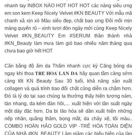
nhanh tay INBOX NÀO HOT HOT HOT các nàng siêu ưng
em son kem Keep Nicely Velvet #KN BEAUTY Với mẫu mã
chanh xả xịn xò Màu siêu đẹp, chất bao ưng Đôi môi mịn
màng quyến rũ – xinh tươi đón ngày mới cùng Keep Nicely
Velvet #KN_BEAUTY Em #SERUM thần thánh nhà
#KN_Beauty làm mưa làm gió bao nhiêu năm tháng qua
chưa bao giờ hết HOT
Cân bằng độ ẩm da Thấm nhanh cực kỳ Căng bóng da
ngay khi thoa 𝐓𝐑𝐄̉ 𝐇𝐎𝐀́ 𝐋𝐀̀𝐍 𝐃𝐀 hãy quan tâm càng sớm
càng tốt KN Beauty Sau 30 tuổi, khả năng sản xuất
collagen và quá trình trao đổi chất cũng diễn ra chậm hơn.
Đó là lý do tại sao chúng ta thường thấy hiện tượng nám,
tàn nhang, da kém đàn hồi,… xuất hiện với tần suất ngày
một dày đặc hơn. Da bị lão hóa sẽ dần xuất hiện những
nếp nhăn, quầng thâm, bọng mắt, da chảy xệ, tối màu..
COMBO HOÀN HẢO GOLD VIP -TRẺ HÓA TOÀN DIỆN
CỦA NHÀ #KN_BEAUTY Làm giảm các biểu hiện của làn