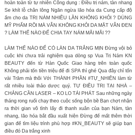
hoàn toàn từ tự nhiên Công dụng : Điều trị nám, tàn nhang
Se khít lỗ chân lông Ngăn ngừa lão hóa da Cung cấp độ
ẩm cho da TRỊ NÁM NHIỀU LẦN KHÔNG KHỎI ? DÙNG
MỸ PHẨM RỒI MÀ VẪN KHÔNG KHỎI DA MẶT VẪN ĐEN
? LÀM THẾ NÀO ĐỂ CHIA TAY NÁM MÃI MÃI ??
LÀM THẾ NÀO ĐỂ CÓ LÀN DA TRẮNG MỊN Đừng vội bỏ
cuộc khi chưa trải nghiệm qua dòng sp Vua Trị Nám KN
BEAUTY đến từ Hàn Quốc Giao hàng trên toàn quốc
Không phải tốn tiền triệu để đi SPA thì ghé Qua đây chỉ tốn
vài Trăm mà thôi Với THÀNH PHẦN #TỰ_NHIÊN làm từ
rất nhiều loài thảo dược quý. TỰ ĐIỀU TRỊ TẠI NHÀ –
CHẲNG CẦN LASER – KO LO TÁI PHÁT Sau những ngày
tháng rong ruổi chạy theo cuộc sống bộn bề Bạn chợt nhận
ra thời gian vô tình lấy đi thanh xuân của bạn Nám, tàn
nhang, lão hóa bắt đầu xuất hiện Đừng để mất thêm thời
gian để tìm liệu trình phù hợp #KN_BEAUTY sẽ giúp bạn
điều đó Da trắng xinh