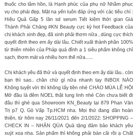
thuốc cho tâm hồn, là Hạnh phúc của phụ nữ Nhằm phục
vụ cho phái đẹp, Mặt nạ yến luôn đáp ứng với các tiêu chí :
Hiệu Quả Gấp 5 lần sd serum Tiết kiệm thời gian Giá
Thành Phải Chăng #KN Beauty cực kỳ hot Feedback của
chị khách xinh đẹp, đã xinh phải thơm nữa , dùng cực thích
quyết định theo em ấy dài lâu. Chiết xuất thành phần 100%
từ thiên nhiên của Pháp quá đỉnh ạ 1 siêu phẩm không chỉ
sạch, thơm mát và nhiều hơn thế nữa…..
Chị khách yêu đã thử và quyết định theo em ấy dài lâu.. còn
bạn thì sao.. chần chừ gì nữa nhanh tay INBOX NÀO
Không tuyệt vời thì không lấy tiền nhé CHÀO MÙA LỄ HỘI
Mở đầu là đêm NOEL thật lung linh nhé Còn chưa biết đi
đâu thì ghé qua Showroom KN_Beauty tại 879 Phan Văn
Trị p7 Q. Gò Vấp Tp.HCM nha. Mọi thứ đang dần hoàn
thiện, từ hôm nay 26/11/2021 đến 2/1/2022: SHOPPING –
CHECK IN – NHẬN QÙA Quà tặng đảm bảo khách yêu
xuýt xoa nha. Sản phẩm thì không phải bàn cãi rồi ạ Chất