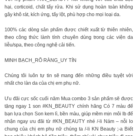
hại, corticoid, chất tẩy rửa. Khi sử dụng hoàn toàn không
gây khô rát, kích ứng, tẩy lột, phù hợp cho mọi loại da.
100% các dòng sản phẩm được chiết xuất từ thiên nhiên,
theo công thức lành tính chuyên dùng trong các viện da
liễu/spa, theo công nghệ cải tiến.
MINH BẠCH_RÕ RÀNG_UY TÍN
Chúng tôi luôn tự tin sẽ mang đến những điều tuyệt vời
nhất cho làn da của chị em phụ nữ.
Ưu đãi cực sốc cuối năm Mua combo 3 sản phẩm sẽ được
tặng ngay 1 son #KN_BEAUTY chính hãng Có 7 màu để
bạn lựa chọn Son kem lì, bền màu, giúp mềm mịn môi Ib để
nhận ngay ưu đãi từ #KN_BEAUTY nhé /-li Nám – nỗi lo
chung của chị em phụ nữ chúng ta /-li KN Beauty ;-a Biết