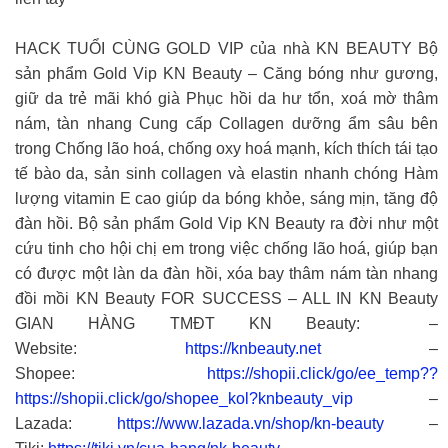
HACK TUỔI CÙNG GOLD VIP của nhà KN BEAUTY Bộ
sản phẩm Gold Vip KN Beauty – Căng bóng như gương,
giữ da trẻ mãi khó già Phục hồi da hư tổn, xoá mờ thâm
nám, tàn nhang Cung cấp Collagen dưỡng ẩm sâu bên
trong Chống lão hoá, chống oxy hoá mạnh, kích thích tái tạo
tế bào da, sản sinh collagen và elastin nhanh chóng Hàm
lượng vitamin E cao giúp da bóng khỏe, sáng mịn, tăng độ
đàn hồi. Bộ sản phẩm Gold Vip KN Beauty ra đời như một
cứu tinh cho hội chị em trong việc chống lão hoá, giúp bạn
có được một làn da đàn hồi, xóa bay thâm nám tàn nhang
đồi mồi KN Beauty FOR SUCCESS – ALL IN KN Beauty
GIAN HÀNG TMĐT KN Beauty: –
Website:
https://knbeauty.net
–
Shopee:
https://shopii.click/go/ee_temp??
https://shopii.click/go/shopee_kol?knbeauty_vip
–
Lazada:
https://www.lazada.vn/shop/kn-beauty
–