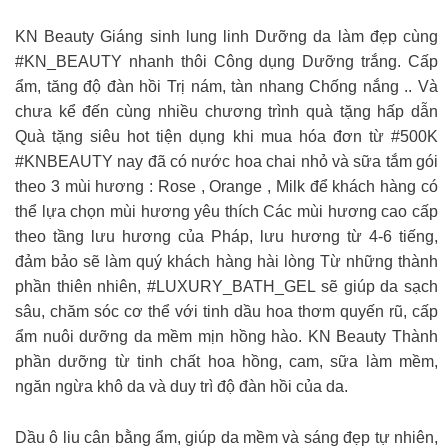
KN Beauty Giáng sinh lung linh Dưỡng da làm đẹp cùng
#KN_BEAUTY nhanh thôi Công dụng Dưỡng trắng. Cấp
ẩm, tăng độ đàn hồi Trị nám, tàn nhang Chống nắng .. Và
chưa kể đến cùng nhiều chương trình quà tặng hấp dẫn
Quà tặng siêu hot tiện dụng khi mua hóa đơn từ #500K
#KNBEAUTY nay đã có nước hoa chai nhỏ và sữa tắm gói
theo 3 mùi hương : Rose , Orange , Milk để khách hàng có
thể lựa chọn mùi hương yêu thích Các mùi hương cao cấp
theo tầng lưu hương của Pháp, lưu hương từ 4-6 tiếng,
đảm bảo sẽ làm quý khách hàng hài lòng Từ những thành
phần thiên nhiên, #LUXURY_BATH_GEL sẽ giúp da sạch
sâu, chăm sóc cơ thể với tinh dầu hoa thơm quyến rũ, cấp
ẩm nuôi dưỡng da mềm mịn hồng hào. KN Beauty Thành
phần dưỡng từ tinh chất hoa hồng, cam, sữa làm mềm,
ngăn ngừa khô da và duy trì độ đàn hồi của da.
Dầu ô liu cân bằng ẩm, giúp da mềm và sáng đẹp tự nhiên,