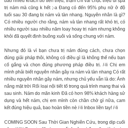
bao nhiêu khách bỏ tiền triệu, thậm chí vài chục triệu đi spa
trị nám mà cũng k hết ;-a Đang có đến 95% phụ nữ ở độ
tuổi sau 30 đang bị nám và tàn nhang. Nguyên nhân là gì?
Có nhiều người cho rằng, nám và tàn nhang rất khó trị, có
nhiều người sau nhiều năm loay hoay trị nám nhưng không
khỏi đã quyết định buông xuôi và sống chung với nám.
Nhưng đó là vì bạn chưa trị nám đúng cách, chưa chọn
đúng giải pháp thôi, không có điều gì là không thể nếu bạn
cố gắng và chọn đúng phương pháp điều trị. /-li Chị em
mình phải biết nguyên nhân gây ra nám và tàn nhang Có rất
nhiều nguyên nhân gây nám, nhưng chủ yếu vẫn là do: Ánh
nắng mặt trời Rối loại nội tiết tố trong quá trình mang thai và
sau sinh. Nám do mãn kinh Đã có hơn 98% khách hàng sử
dụng và hết nám, chị em mình còn chần chờ gì nữa, cam
kết đúng hiệu quả, bao hoàn tiền nè /-li Inbox liền tay! /-li
COMING SOON Sau Thời Gian Nghiên Cứu, trong dịp cuối