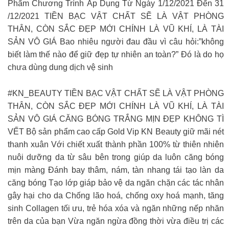
Phẩm Chương Trình Áp Dụng Từ Ngày 1/12/2021 Đến 31
/12/2021 TIỀN BẠC VẬT CHẤT SẼ LÀ VẬT PHÒNG
THÂN, CÒN SẮC ĐẸP MỚI CHÍNH LÀ VŨ KHÍ, LÀ TÀI
SẢN VÔ GIÁ Bao nhiêu người đau đầu vì câu hỏi:”không
biết làm thế nào để giữ đẹp tự nhiên an toàn?” Đó là do họ
chưa dùng dung dịch vệ sinh
#KN_BEAUTY TIỀN BẠC VẬT CHẤT SẼ LÀ VẬT PHÒNG
THÂN, CÒN SẮC ĐẸP MỚI CHÍNH LÀ VŨ KHÍ, LÀ TÀI
SẢN VÔ GIÁ CĂNG BÓNG TRẮNG MỊN ĐẸP KHÔNG TÌ
VẾT Bộ sản phẩm cao cấp Gold Vip KN Beauty giữ mãi nét
thanh xuân Với chiết xuất thành phần 100% từ thiên nhiên
nuôi dưỡng da từ sâu bên trong giúp da luôn căng bóng
mịn màng Đánh bay thâm, nám, tàn nhang tái tạo làn da
căng bóng Tạo lớp giáp bảo vệ da ngăn chặn các tác nhân
gây hại cho da Chống lão hoá, chống oxy hoá mạnh, tăng
sinh Collagen tối ưu, trẻ hóa xóa và ngăn những nếp nhăn
trên da của bạn Vừa ngăn ngừa đồng thời vừa điều trị các