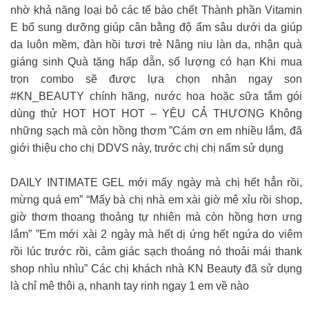
nhờ khả năng loại bỏ các tế bào chết Thành phần Vitamin
E bổ sung dưỡng giúp cân bằng độ ẩm sâu dưới da giúp
da luôn mềm, đàn hồi tươi trẻ Nâng niu làn da, nhận quà
giáng sinh Quà tặng hấp dẫn, số lượng có hạn Khi mua
trọn combo sẽ được lựa chọn nhận ngay son
#KN_BEAUTY chính hãng, nước hoa hoặc sữa tắm gói
dùng thử HOT HOT HOT – YÊU CẢ THƯƠNG Không
những sạch mà còn hồng thơm ”Cám ơn em nhiều lắm, đã
giới thiệu cho chị DDVS này, trước chị chị nấm sử dụng
DAILY INTIMATE GEL mới mấy ngày mà chị hết hẳn rồi,
mừng quá em” “Mấy bà chị nhà em xài giờ mê xỉu rồi shop,
giờ thơm thoang thoảng tự nhiên mà còn hồng hơn ưng
lắm” ”Em mới xài 2 ngày mà hết dị ứng hết ngứa do viêm
rồi lúc trước rồi, cảm giác sạch thoáng nó thoải mái thank
shop nhìu nhìu” Các chị khách nhà KN Beauty đã sử dụng
là chỉ mê thôi ạ, nhanh tay rinh ngay 1 em về nào