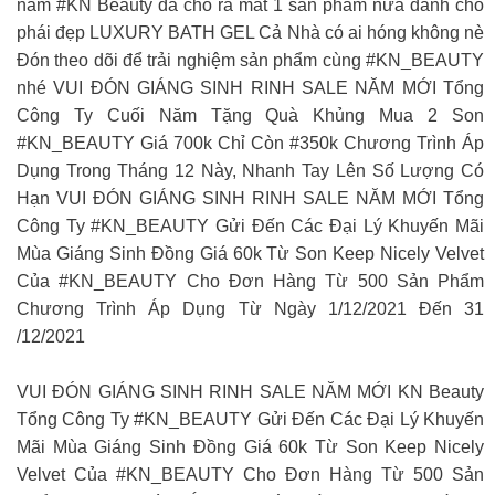
năm #KN Beauty đã cho ra mắt 1 sản phẩm nữa dành cho
phái đẹp LUXURY BATH GEL Cả Nhà có ai hóng không nè
Đón theo dõi để trải nghiệm sản phẩm cùng #KN_BEAUTY
nhé VUI ĐÓN GIÁNG SINH RINH SALE NĂM MỚI Tổng
Công Ty Cuối Năm Tặng Quà Khủng Mua 2 Son
#KN_BEAUTY Giá 700k Chỉ Còn #350k Chương Trình Áp
Dụng Trong Tháng 12 Này, Nhanh Tay Lên Số Lượng Có
Hạn VUI ĐÓN GIÁNG SINH RINH SALE NĂM MỚI Tổng
Công Ty #KN_BEAUTY Gửi Đến Các Đại Lý Khuyến Mãi
Mùa Giáng Sinh Đồng Giá 60k Từ Son Keep Nicely Velvet
Của #KN_BEAUTY Cho Đơn Hàng Từ 500 Sản Phẩm
Chương Trình Áp Dụng Từ Ngày 1/12/2021 Đến 31
/12/2021
VUI ĐÓN GIÁNG SINH RINH SALE NĂM MỚI KN Beauty
Tổng Công Ty #KN_BEAUTY Gửi Đến Các Đại Lý Khuyến
Mãi Mùa Giáng Sinh Đồng Giá 60k Từ Son Keep Nicely
Velvet Của #KN_BEAUTY Cho Đơn Hàng Từ 500 Sản