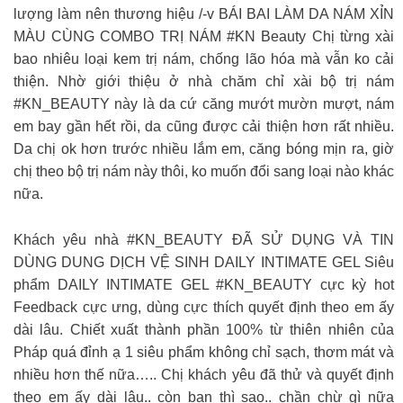
lượng làm nên thương hiệu /-v BÁI BAI LÀM DA NÁM XỈN
MÀU CÙNG COMBO TRỊ NÁM #KN Beauty Chị từng xài
bao nhiêu loại kem trị nám, chống lão hóa mà vẫn ko cải
thiện. Nhờ giới thiệu ở nhà chăm chỉ xài bộ trị nám
#KN_BEAUTY này là da cứ căng mướt mườn mượt, nám
em bay gần hết rồi, da cũng được cải thiện hơn rất nhiều.
Da chị ok hơn trước nhiều lắm em, căng bóng mịn ra, giờ
chị theo bộ trị nám này thôi, ko muốn đổi sang loại nào khác
nữa.
Khách yêu nhà #KN_BEAUTY ĐÃ SỬ DỤNG VÀ TIN
DÙNG DUNG DỊCH VỆ SINH DAILY INTIMATE GEL Siêu
phẩm DAILY INTIMATE GEL #KN_BEAUTY cực kỳ hot
Feedback cực ưng, dùng cực thích quyết định theo em ấy
dài lâu. Chiết xuất thành phần 100% từ thiên nhiên của
Pháp quá đỉnh ạ 1 siêu phẩm không chỉ sạch, thơm mát và
nhiều hơn thế nữa….. Chị khách yêu đã thử và quyết định
theo em ấy dài lâu.. còn bạn thì sao.. chần chừ gì nữa