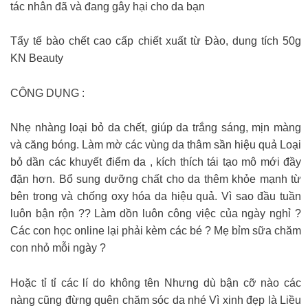
tác nhân đã và đang gây hại cho da bạn
Tẩy tế bào chết cao cấp chiết xuất từ Đào, dung tích 50g
KN Beauty
CÔNG DỤNG :
Nhẹ nhàng loại bỏ da chết, giúp da trắng sáng, mịn màng
và căng bóng. Làm mờ các vùng da thâm sần hiệu quả Loại
bỏ dần các khuyết điểm da , kích thích tái tạo mô mới đầy
đặn hơn. Bổ sung dưỡng chất cho da thêm khỏe mạnh từ
bên trong và chống oxy hóa da hiệu quả. Vì sao đầu tuần
luôn bận rộn ?? Làm dồn luôn công việc của ngày nghỉ ?
Các con học online lại phải kèm các bé ? Mẹ bỉm sữa chăm
con nhỏ mỗi ngày ?
Hoặc tỉ tỉ các lí do không tên Nhưng dù bận cỡ nào các
nàng cũng đừng quên chăm sóc da nhé Vì xinh đẹp là Liều