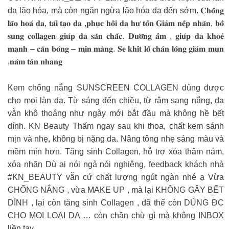
da lão hóa, mà còn ngăn ngừa lão hóa da đến sớm. 𝐂𝐡𝐨̂́𝐧𝐠
𝐥𝐚̃𝐨 𝐡𝐨𝐚́ 𝐝𝐚, 𝐭𝐚́𝐢 𝐭𝐚̣𝐨 𝐝𝐚 ,𝐩𝐡𝐮̣𝐜 𝐡𝐨̂̀𝐢 𝐝𝐚 𝐡𝐮̛ 𝐭𝐨̂̉𝐧 𝐆𝐢𝐚̉𝐦 𝐧𝐞̂́𝐩 𝐧𝐡𝐚̆𝐧, 𝐛𝐨̂̉
𝐬𝐮𝐧𝐠 𝐜𝐨𝐥𝐥𝐚𝐠𝐞𝐧 𝐠𝐢𝐮́𝐩 𝐝𝐚 𝐬𝐚̆𝐧 𝐜𝐡𝐚̆́𝐜. 𝐃𝐮̛𝐨̛̃𝐧𝐠 𝐚̂̉𝐦 , 𝐠𝐢𝐮́𝐩 𝐝𝐚 𝐤𝐡𝐨𝐞̉
𝐦𝐚̣𝐧𝐡 – 𝐜𝐚̆𝐧 𝐛𝐨́𝐧𝐠 – 𝐦𝐢̣𝐧 𝐦𝐚̀𝐧𝐠. 𝐒𝐞 𝐤𝐡𝐢́𝐭 𝐥𝐨̂̃ 𝐜𝐡𝐚̂𝐧 𝐥𝐨̂𝐧𝐠 𝐠𝐢𝐚̉𝐦 𝐦𝐮̣𝐧
,𝐧𝐚́𝐦 𝐭𝐚̀𝐧 𝐧𝐡𝐚𝐧𝐠
Kem chống nắng SUNSCREEN COLLAGEN dùng được
cho mọi làn da. Từ sáng đến chiều, từ râm sang nắng, da
vẫn khô thoáng như ngày mới bắt đầu mà không hề bết
dính. KN Beauty Thấm ngay sau khi thoa, chất kem sánh
mịn và nhẹ, không bị nặng da. Nâng tông nhẹ sáng màu và
mềm mịn hơn. Tăng sinh Collagen, hỗ trợ xóa thâm nám,
xóa nhăn Dù ai nói ngả nói nghiêng, feedback khách nhà
#KN_BEAUTY vẫn cứ chất lượng ngút ngàn nhé ạ Vừa
CHỐNG NẮNG , vừa MAKE UP , mà lại KHÔNG GÂY BẾT
DÍNH , lại còn tăng sinh Collagen , đã thế còn DÙNG ĐC
CHO MỌI LOẠI DA … còn chần chừ gì mà không INBOX
liền tay