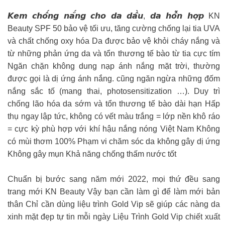
𝙆𝙚𝙢 𝙘𝙝𝙤̂́𝙣𝙜 𝙣𝙖̆́𝙣𝙜 𝙘𝙝𝙤 𝙙𝙖 𝙙𝙖̂̀𝙪, 𝙙𝙖 𝙝𝙤̂̃𝙣 𝙝𝙤̛̣𝙥 KN
Beauty SPF 50 bảo vệ tối ưu, tăng cường chống lại tia UVA
và chất chống oxy hóa Da được bảo vệ khỏi cháy nắng và
từ những phản ứng da và tổn thương tế bào từ tia cực tím
Ngăn chặn không dung nạp ánh nắng mặt trời, thường
được gọi là dị ứng ánh nắng. cũng ngăn ngừa những đốm
nắng sắc tố (mang thai, photosensitization …). Duy trì
chống lão hóa da sớm và tổn thương tế bào dài hạn Hấp
thụ ngay lập tức, không có vết màu trắng = lớp nền khô ráo
= cực kỳ phù hợp với khí hậu nắng nóng Việt Nam Không
có mùi thơm 100% Phạm vi chăm sóc da không gây dị ứng
Không gây mụn Khả năng chống thấm nước tốt
Chuẩn bị bước sang năm mới 2022, mọi thứ đều sang
trang mới KN Beauty Vậy bạn cần làm gì để làm mới bản
thân Chỉ cần dùng liệu trình Gold Vip sẽ giúp các nàng da
xinh mặt đẹp tự tin mỗi ngày Liệu Trình Gold Vip chiết xuất