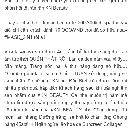
Vẫn là “em ấy” được chị e yêu chuộng hết mực gửi gắm
phản hồi tốt rần rần KN Beauty
Thay vì phải bỏ 1 khoản tiền ra từ 200-300k đi spa thì bây
giờ chỉ cần khách dành 70.OOO/VND thôi đã sở hữu ngay
#MASK_2IN1 rồi ạ !
Vừa là #mask vừa được #ủ_trắng hỗ trợ làm sáng da, cấp
ẩm tức thời QUÊN THẬT RỒI! Làn da đen nám xấu xí ấy…
Mịn màng, Trắng nõn nà là thứ nàng đang sở hữu…
#Combo gồm face serum Chỉ 1 TUẦN sử dụng, nàng sẽ
cảm nhận rõ những gì KN nói. Đặc Biệt, còn được tặng rất
nhiều phần quà hấp dẫn Khách hàng sau khi trải nghiệm
sản phẩm của #KN_BEAUTY Cả nhà muốn trị nám mà
chưa tìm được sản phẩm ưng ý thì hãy dừng lại tìm hiểu
liệu trình trị nám của #KN_BEAUTY nhé Công dụng : Trị
nám, tàn nhang Dưỡng trắng, se khít lỗ chân lông Chống
nắng 45spf ++ Ngăn ngừa lão hóa da Suncreen Collagen