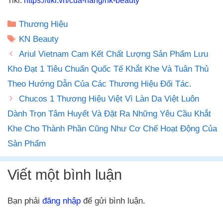
Tiki:
https://tiki.vn/cua-hang/nk-beauty
Danh
Thương Hiệu
mục
Thẻ
KN Beauty
Ariul Vietnam Cam Kết Chất Lượng Sản Phẩm Lưu
Kho Đạt 1 Tiêu Chuẩn Quốc Tế Khắt Khe Và Tuân Thủ
Theo Hướng Dẫn Của Các Thương Hiệu Đối Tác.
Chucos 1 Thương Hiệu Việt Vì Làn Da Việt Luôn
Dành Trọn Tâm Huyết Và Đặt Ra Những Yêu Cầu Khắt
Khe Cho Thành Phần Cũng Như Cơ Chế Hoạt Động Của
Sản Phẩm
Viết một bình luận
Bạn phải
đăng nhập
để gửi bình luận.