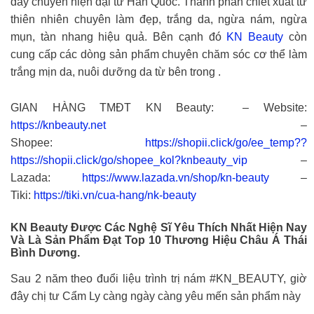
dây chuyền hiện đại từ Hàn Quốc. Thành phần chiết xuất từ
thiên nhiên chuyên làm đẹp, trắng da, ngừa nám, ngừa
mụn, tàn nhang hiệu quả. Bên cạnh đó
KN Beauty
còn
cung cấp các dòng sản phẩm chuyên chăm sóc cơ thể làm
trắng mịn da, nuôi dưỡng da từ bên trong .
GIAN HÀNG TMĐT KN Beauty: – Website:
https://knbeauty.net
–
Shopee:
https://shopii.click/go/ee_temp??
https://shopii.click/go/shopee_kol?knbeauty_vip
–
Lazada:
https://www.lazada.vn/shop/kn-beauty
–
Tiki:
https://tiki.vn/cua-hang/nk-beauty
KN Beauty Được Các Nghệ Sĩ Yêu Thích Nhất Hiện Nay
Và Là Sản Phẩm Đạt Top 10 Thương Hiệu Châu Á Thái
Bình Dương.
Sau 2 năm theo đuổi liệu trình trị nám #KN_BEAUTY, giờ
đây chị tư Cẩm Ly càng ngày càng yêu mến sản phẩm này