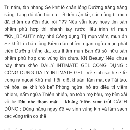
Trị nám, tàn nhang Se khít lỗ chân lông Dưỡng trắng trắng
sáng Tăng độ đàn hồi da Tết đến cận kề, các nàng bị mụn
đã chăm da đến đâu rồi ??? Nếu vẫn loay hoay tìm sản
phẩm phù hợp thì nhanh tay rước liệu trình trị mụn
#KN_BEAUTY này nhé Công dụng Trị mụn viêm, mụn ẩn
Se khít lỗ chân lông Kiềm dầu nhờn, ngăn ngừa mụn phát
triển Dưỡng trắng da, xóa thâm mụn Bạn đã sở hữu sản
phẩm phù hợp cho vùng kín chưa KN Beauty Nếu chưa
hãy tham khảo DAILY INTIMATE GEL CÔNG DỤNG :
CÔNG DỤNG DAILY INTIMATE GEL: Vệ sinh sạch sẽ từ
trong ra ngoài Khử mùi hôi, diệt khuẩn, làm mát da Tái tạo,
trẻ hóa, se khít “cô bé” Phòng ngừa, hỗ trợ điều trị viêm
nhiễm, nấm ngứa Thiên nhiên, an toàn mẹ bầu, mẹ bỉm xài
vô tư 𝐃𝐢̣𝐮 𝐧𝐡𝐞̣ 𝐭𝐡𝐨̛𝐦 𝐦𝐚́𝐭 – 𝐊𝐡𝐚́𝐧𝐠 𝐕𝐢𝐞̂𝐦 𝐯𝐮̛𝐨̛̣𝐭 𝐭𝐫ộ𝐢 CÁCH
DÙNG : Dùng hằng ngày để vệ sinh vùng kín và làm sạch
các vùng trên cơ thể