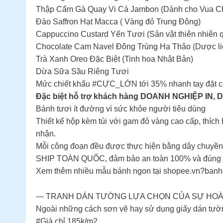
Thập Cẩm Gà Quay Vi Cá Jambon (Dành cho Vua C
Đào Saffron Hạt Macca ( Vàng đỏ Trung Đông)
Cappuccino Custard Yến Tươi (Sản vật thiên nhiên q
Chocolate Cam Navel Đông Trùng Hạ Thảo (Dược li
Trà Xanh Oreo Đặc Biệt (Tinh hoa Nhật Bản)
Dừa Sữa Sầu Riêng Tươi
Mức chiết khấu #CỰC_LỚN tới 35% nhanh tay đặt cọ
Đặc biệt hỗ trợ khách hàng DOANH NGHIỆP IN, 
Bánh tươi ít đường vì sức khỏe người tiêu dùng
Thiết kế hộp kèm túi với gam đỏ vàng cao cấp, thích
nhận.
Mỗi công đoạn đều được thực hiện bằng dây chuyền
SHIP TOÀN QUỐC, đảm bảo an toàn 100% và đúng chấ
Xem thêm nhiều mẫu bánh ngon tại shopee.vn?banh-
— TRANH DÁN TƯỜNG LỰA CHỌN CỦA SỰ HO
Ngoài những cách sơn vẽ hay sử dụng giấy dán tường
#Giá chỉ 185k/m2