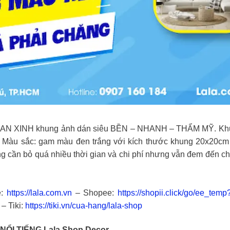
XINH khung ảnh dán siêu BỀN – NHANH – THẨM MỸ. Khung ả
r
Màu sắc: gam màu đen trắng với kích thước khung 20x20cm
ng cần bỏ quá nhiều thời gian và chi phí nhưng vẫn đem đến c
e:
https://lala.com.vn
– Shopee:
https://shopii.click/go/ee_tem
– Tiki:
https://tiki.vn/cua-hang/lala-shop
NỔI TIẾNG
Lala Shop Decor