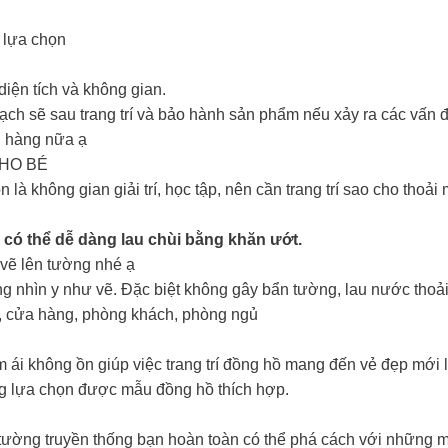
 lựa chọn
diện tích và không gian.
ạch sẽ sau trang trí và bảo hành sản phẩm nếu xảy ra các vấn 
h hàng nữa ạ
HO BÉ
à không gian giải trí, học tập, nên cần trang trí sao cho thoải 
 có thể dễ dàng lau chùi bằng khăn ướt.
 vẽ lên tường nhé ạ
ng nhìn y như vẽ. Đặc biệt không gây bẩn tường, lau nước thoải
, cửa hàng, phòng khách, phòng ngủ
êm ái không ồn giúp việc trang trí đồng hồ mang đến vẻ đẹp mới 
g lựa chọn được mẫu đồng hồ thích hợp.
ường truyền thống bạn hoàn toàn có thể phá cách với những 