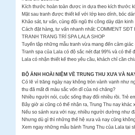
Kích thước hoàn toàn được in dựa theo kích thước k
Mặt sau tranh được thiết kế với lớp keo dính, bóc d
Khảo sát, tư vấn, cùng đội ngũ thi công dày dặn kin
Cách đặt hàng, tư vấn nhanh nhất: COMMENT SĐT 
TRANH TRANG TRÍ SPA LALA SHOP
Tuyển tập những mẫu tranh vừa mang đến cảm giác ê
Tranh spa của Lala có độ sắc nét đạt 99% và có thể 
Lala có nhận thiết kế theo yêu cầu, khách chỉ cần c
BỘ ẢNH HOÀI NIỆM VỀ TRUNG THU XƯA VÀ NA
Có lẽ vì trăng ngày nay không tròn vành vạnh như n
thu đã mất đi màu sắc vốn dĩ của nó chăng?
Nhiều người nói, cuộc sống thay đổi nhiều rồi. Trẻ e
Bây giờ ai cũng có thể nhận ra, Trung Thu nay khác 
Nếu so sánh xưa với nay, nhiều người dường như đã
Nhưng dù gì thì những thế hệ xưa và nay cũng không
Xem ngay những mẫu bánh Trung Thu của Lala tại s