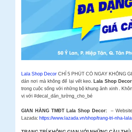
Lala Shop Decor
CHỈ 5 PHÚT CÓ NGAY KHÔNG GIAN 
dán nơi mà không để lại vết keo.
Lala Shop Deco
trong cuộc sống với những bộ khung ảnh xinh .️ Khô
vị với #decal_dán_tường_cho_bé
GIAN HÀNG TMĐT Lala Shop Decor:
– Websit
Lazada:
https://www.lazada.vn/shop/trang-tri-nha-lala
TRANG TRÍ KHÔNG GIAN VỚI NHỮNG CẦU THỦ 