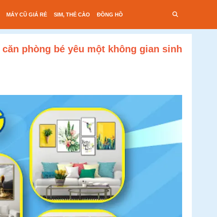
MÁY CŨ GIÁ RẺ
SIM, THẺ CÀO
ĐỒNG HỒ
 căn phòng bé yêu một không gian sinh