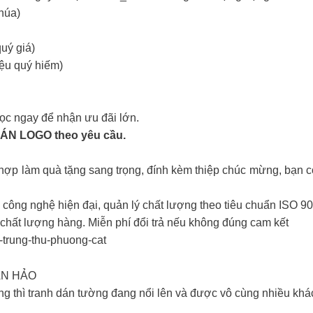
húa)
uý giá)
ệu quý hiếm)
c ngay để nhận ưu đãi lớn.
DÁN LOGO theo yêu cầu.
 hợp làm quà tặng sang trọng, đính kèm thiệp chúc mừng, bạn 
 công nghệ hiện đại, quản lý chất lượng theo tiêu chuẩn ISO
t lượng hàng. Miễn phí đổi trả nếu không đúng cam kết
trung-thu-phuong-cat
ÀN HẢO
 thì tranh dán tường đang nổi lên và được vô cùng nhiều khác