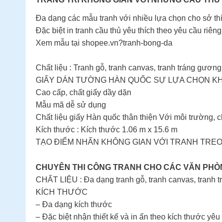
Đa dạng các mẫu tranh với nhiều lựa chọn cho sở thí
Đặc biệt in tranh cầu thủ yêu thích theo yêu cầu riêng
Xem mẫu tại shopee.vn?tranh-bong-da
Chất liệu : Tranh gỗ, tranh canvas, tranh tráng gươn
GIẤY DÁN TƯỜNG HÀN QUỐC SỰ LỰA CHỌN KH
Cao cấp, chất giấy dầy dặn
Mẫu mã dễ sử dụng
Chất liệu giấy Hàn quốc thân thiện Với môi trường, 
Kích thước : Kích thước 1.06 m x 15.6 m
TẠO ĐIỂM NHẤN KHÔNG GIAN VỚI TRANH TRE
CHUYÊN THI CÔNG TRANH CHO CÁC VĂN PHÒNG
CHẤT LIỆU : Đa dạng tranh gỗ, tranh canvas, tranh 
KÍCH THƯỚC
– Đa dạng kích thước
– Đặc biệt nhận thiết kế và in ấn theo kích thước yêu