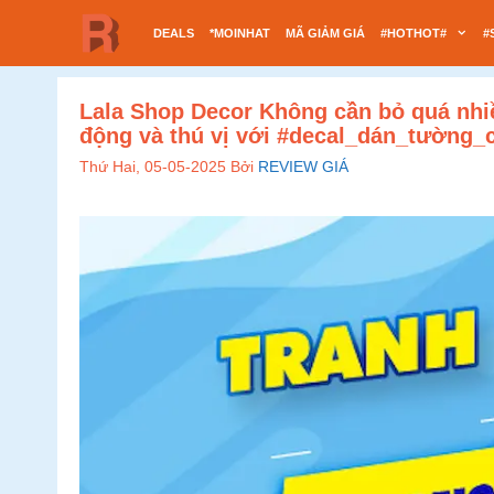
Chuyển
DEALS
*MOINHAT
MÃ GIẢM GIÁ
#HOTHOT#
#
đến
nội
dung
Lala Shop Decor Không cần bỏ quá nhi
động và thú vị với #decal_dán_tường_
Thứ Hai, 05-05-2025
Bởi
REVIEW GIÁ