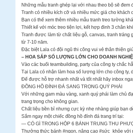
Những mẫu tranh ghép lại với nhau theo bộ sẽ đem đ
Tranh có nhiều kích cỡ và nhiều mức giá cho khách 
Bạn có thể xem thêm nhiều mẫu tranh treo tường khá
Thiết kế với móc treo tiện lợi, kết hợp đinh 3 chân 
Tranh được làm từ chất liệu gỗ, canvas, tranh tráng 
từ 7-10 năm.
Đặc biệt Lala có đội ngũ thi công vui vẻ thân thiện g
– HOA SÁP SỐ LƯỢNG LỚN CHO DOANH NGHI
Vào các buổi teambuilding, party của công ty chắc h
Tại Lala có nhận làm hoa số lượng lớn cho công ty, 
Để được hỗ trợ nhanh nhất và tốt nhất hãy inbox ng
ĐỒNG HỒ ĐÍNH ĐÁ SANG TRỌNG QUÝ PHÁI
Với những gam màu vàng, xanh quý phái làm chủ đạo,
trang trọng cho không gian.
Chất liệu bền bỉ nhưng cực kỳ nhẹ nhàng giúp bạn dễ 
Sắm ngay một chiếc đồng hồ đính đá trang trí tại:
— CÓ GÌ TRONG HỘP 6 BÁNH TRUNG THU PHƯ
Thưởng thức bánh #ngon, nâng cao #sức_khỏe với