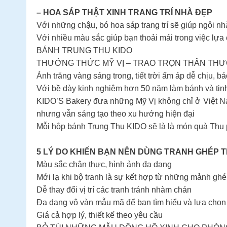
– HOA SÁP THẬT XINH TRANG TRÍ NHÀ ĐẸP
Với những chậu, bó hoa sáp trang trí sẽ giúp ngôi n
Với nhiều màu sắc giúp bạn thoải mái trong việc lựa 
BÁNH TRUNG THU KIDO
THƯỞNG THỨC MỸ VỊ – TRAO TRỌN THÂN TH
Ánh trăng vàng sáng trong, tiết trời ấm áp dễ chịu, 
Với bề dày kinh nghiệm hơn 50 năm làm bánh và tinh 
KIDO’S Bakery đưa những Mỹ Vị không chỉ ở Việt Nam
nhưng vẫn sáng tạo theo xu hướng hiện đại
Mỗi hộp bánh Trung Thu KIDO sẽ là là món quà Thu p
5 LÝ DO KHIẾN BẠN NÊN DÙNG TRANH GHÉP 
Màu sắc chân thực, hình ảnh đa dạng
Mới lạ khi bộ tranh là sự kết hợp từ những mảnh ghé
Dễ thay đổi vị trí các tranh tránh nhàm chán
Đa dạng vô vàn mẫu mã để bạn tìm hiểu và lựa chọn
Giá cả hợp lý, thiết kế theo yêu cầu