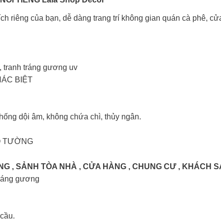
ch riêng của bạn, dễ dàng trang trí không gian quán cà phê, cử
g, tranh tráng gương uv
ÁC BIỆT
chống dội âm, không chứa chì, thủy ngân.
O TƯỜNG
 , SẢNH TÒA NHÀ , CỬA HÀNG , CHUNG CƯ , KHÁCH 
tráng gương
 cầu.