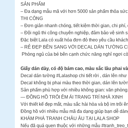
SẢN PHẨM
– Đa dạng mẫu mã với hơn 5000 sản phẩm thỏa sức
THI CÔNG
– Đơn giản nhanh chóng, tiết kiệm thời gian, chi phí, 
– Đội ngũ thi công chuyên nghiệp, đảm bảo vệ sinh s
Đặc biệt Lala có xuất hóa đơn đỏ theo yêu cầu khác
– RẺ ĐẸP BỀN SANG VỚI DECAL DÁN TƯỜNG C
️ Phòng ngủ của bé bên cạnh chức năng nghỉ ngơi còn l
Giấy dán dày, có độ bám cao, màu sắc lâu phai và
Decal dán tường #Lalashop chi tiết rời , dán lên như
Decal không bị phai màu theo thời gian, dán lên tườ
Sản phẩm phù hợp với nhiều không gian: văn phòng
— ĐỒNG HỒ TRÔI ÊM ÁI TRANG TRÍ NHÀ XINH
Với thiết kế đẹp mắt, màu sắc hài hòa và bộ im trôi 
Đồng hồ với nhiều mẫu mã đa dạng giúp bạn dễ dàn
KHÁM PHÁ TRANH CHÂU ÂU TẠI LALA SHOP
Nếu đã quá quen thuộc với những mẫu #tranh_treo_t