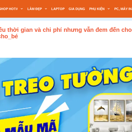
SHOP HOT#
LÀM ĐẸP
LAPTOP
GIA DỤNG
PHỤ KIỆN
PC, MÁY IN
ều thời gian và chi phí nhưng vẫn đem đến cho
cho_bé