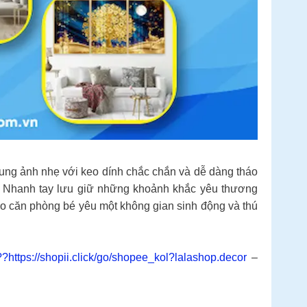
nh nhẹ với keo dính chắc chắn và dễ dàng tháo
 Nhanh tay lưu giữ những khoảnh khắc yêu thương
ho căn phòng bé yêu một không gian sinh động và thú
p??https://shopii.click/go/shopee_kol?lalashop.decor
–