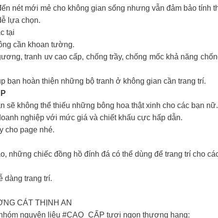
ến nét mới mẻ cho không gian sống nhưng vẫn đảm bảo tính th
dễ lựa chọn.
c tại
không cần khoan tường.
gương, tranh uv cao cấp, chống trầy, chống mốc khả năng chống 
iúp bạn hoàn thiện những bộ tranh ở không gian cần trang trí.
ỆP
ẳn sẽ không thể thiếu những bông hoa thật xinh cho các bạn nữ.
doanh nghiệp với mức giá và chiết khấu cực hấp dẫn.
ay cho page nhé.
 những chiếc đồng hồ đính đá có thể dùng để trang trí cho các
dàng trang trí.
ỢNG CÁT THỊNH AN
 nhóm nguyên liệu #CAO_CẤP tươi ngon thượng hạng: