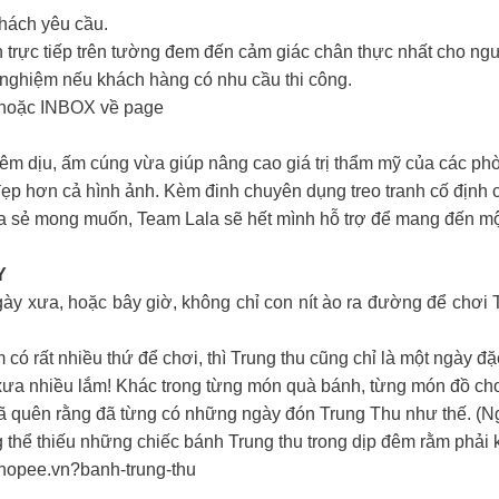
hách yêu cầu.
án trực tiếp trên tường đem đến cảm giác chân thực nhất cho ng
h nghiệm nếu khách hàng có nhu cầu thi công.
hoặc INBOX về page
m dịu, ấm cúng vừa giúp nâng cao giá trị thẩm mỹ của các ph
đẹp hơn cả hình ảnh. Kèm đinh chuyên dụng treo tranh cố định
hia sẻ mong muốn, Team Lala sẽ hết mình hỗ trợ để mang đến mộ
Y
gày xưa, hoặc bây giờ, không chỉ con nít ào ra đường để chơi 
m có rất nhiều thứ để chơi, thì Trung thu cũng chỉ là một ngày 
xưa nhiều lắm! Khác trong từng món quà bánh, từng món đồ chơi
 quên rằng đã từng có những ngày đón Trung Thu như thế. (N
 thể thiếu những chiếc bánh Trung thu trong dịp đêm rằm phải
hopee.vn?banh-trung-thu