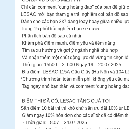
Chỉ cần comment “cung hoàng đạo” của bạn để giữ 
LESAC mời bạn tham gia trải nghiệm coi bản đồ sao 
Dành cho các bạn 2k7 đang loay hoay giữa nhiều lựa 
Trong 15 phút trải nghiệm bạn sẽ được:
Phân tích bản đồ sao cá nhân
Khám phá điểm mạnh, điểm yếu và tiềm năng
Tìm ra xu hướng và gợi ý ngành nghề phù hợp
Và nhận thêm một chút động lực để vững tin chọn lối
Thời gian: 15h00 – 21h00 Ngày 19 – 20.07.2025
Địa điểm: LESAC 115A Cầu Giấy (Hà Nội) và 104 Lê
*Chương trình hoàn toàn miễn phí, không yêu cầu m
Tag ngay nhỏ bạn thân và comment “cung hoàng đạo
ĐIỂM THI ĐÃ CÓ, LESAC TẶNG QUÀ TO!
Săn điểm 10 bài thi thì khó chứ săn ưu đãi 10% từ LE
Giảm ngay 10% hóa đơn cho các sĩ tử đã có điểm t
・Thời gian: 18.07 – 24.07.2025