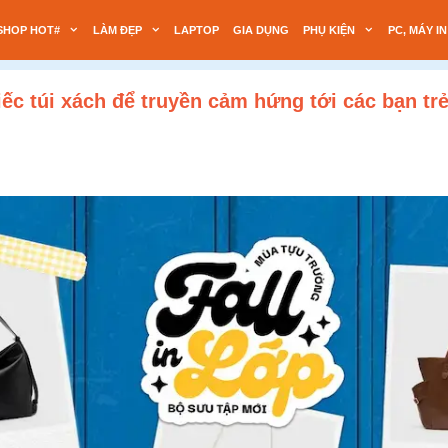
SHOP HOT#
LÀM ĐẸP
LAPTOP
GIA DỤNG
PHỤ KIỆN
PC, MÁY IN
ếc túi xách để truyền cảm hứng tới các bạn tr