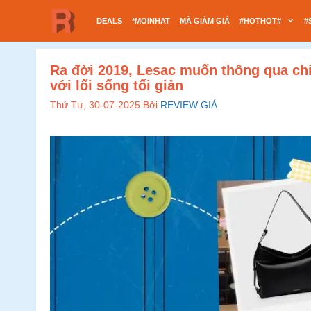
Chuyển
DEALS
*MOINHAT
MÃ GIẢM GIÁ
#HOTHOT#
#
đến
nội
dung
Ra đời 2019, Lesac muốn thông qua chi
với lối sống tối giản
Thứ Tư, 30-07-2025
Bởi
REVIEW GIÁ