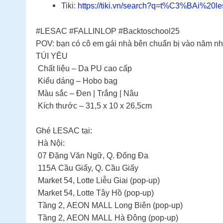
Tiki:
https://tiki.vn/search?q=t%C3%BAi%20le
#LESAC #FALLINLOP #Backtoschool25
POV: bạn có cô em gái nhà bên chuẩn bị vào năm nhất 
TÚI YÊU
Chất liệu – Da PU cao cấp
Kiểu dáng – Hobo bag
Màu sắc – Đen | Trắng | Nâu
Kích thước – 31,5 x 10 x 26,5cm
Ghé LESAC tại:
Hà Nội:
07 Đặng Văn Ngữ, Q. Đống Đa
115A Cầu Giấy, Q. Cầu Giấy
Market 54, Lotte Liễu Giai (pop-up)
Market 54, Lotte Tây Hồ (pop-up)
Tầng 2, AEON MALL Long Biên (pop-up)
Tầng 2, AEON MALL Hà Đông (pop-up)