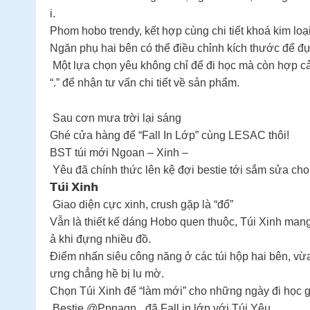
i.
Phom hobo trendy, kết hợp cùng chi tiết khoá kim lo
Ngăn phụ hai bên có thể điều chỉnh kích thước để 
Một lựa chọn yêu không chỉ để đi học mà còn hợp c
“.” để nhận tư vấn chi tiết về sản phẩm.
️ Sau cơn mưa trời lại sáng
Ghé cửa hàng để “Fall In Lớp” cùng LESAC thôi!
BST túi mới Ngoan – Xinh –
Yêu đã chính thức lên kệ đợi bestie tới sắm sửa cho
𝗧𝘂́𝗶 𝗫𝗶𝗻𝗵
Giao diện cực xinh, crush gặp là “đổ”
Vẫn là thiết kế dáng Hobo quen thuộc, Túi Xinh man
ả khi đựng nhiều đồ.
Điểm nhấn siêu công năng ở các túi hộp hai bên, vừ
ưng chẳng hề bị lu mờ.
Chọn Túi Xinh để “làm mới” cho những ngày đi học gặ
Bestie @Ppnagn_ đã Fall in lớp với Túi Yêu