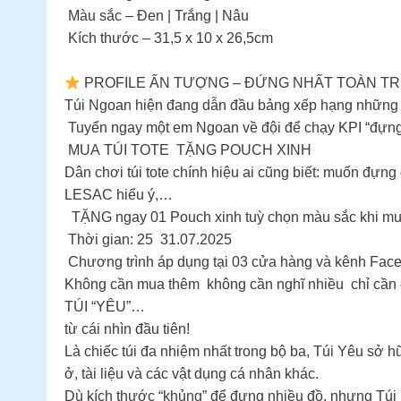
Màu sắc – Đen | Trắng | Nâu
Kích thước – 31,5 x 10 x 26,5cm
PROFILE ẤN TƯỢNG – ĐỨNG NHẤT TOÀN 
Túi Ngoan hiện đang dẫn đầu bảng xếp hạng những c
Tuyển ngay một em Ngoan về đội để chạy KPI “đựng 
MUA TÚI TOTE TẶNG POUCH XINH
Dân chơi túi tote chính hiệu ai cũng biết: muốn đựng
LESAC hiểu ý,…
TẶNG ngay 01 Pouch xinh tuỳ chọn màu sắc khi mua 
Thời gian: 25 31.07.2025
Chương trình áp dụng tại 03 cửa hàng và kênh Fac
Không cần mua thêm không cần nghĩ nhiều chỉ cần c
TÚI “YÊU”…
từ cái nhìn đầu tiên!
Là chiếc túi đa nhiệm nhất trong bộ ba, Túi Yêu sở
ở, tài liệu và các vật dụng cá nhân khác.
Dù kích thước “khủng” để đựng nhiều đồ, nhưng Túi 