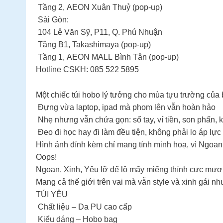
Tầng 2, AEON Xuân Thuỷ (pop-up)
Sài Gòn:
104 Lê Văn Sỹ, P11, Q. Phú Nhuận
Tầng B1, Takashimaya (pop-up)
Tầng 1, AEON MALL Bình Tân (pop-up)
Hotline CSKH: 085 522 5895
Một chiếc túi hobo lý tưởng cho mùa tựu trường của 
Đựng vừa laptop, ipad mà phom lên vẫn hoàn hảo
Nhẹ nhưng vẫn chứa gọn: sổ tay, ví tiền, son phấn, 
Đeo đi học hay đi làm đều tiện, không phải lo áp lực
Hình ảnh đính kèm chỉ mang tính minh hoạ, vì Ngoa
Oops!
Ngoan, Xinh, Yêu lỡ để lộ mấy miếng thính cực mượt
Mang cả thế giới trên vai mà vẫn style và xinh gái n
TÚI YÊU
Chất liệu – Da PU cao cấp
Kiểu dáng – Hobo bag