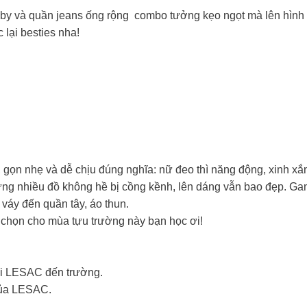
by và quần jeans ống rộng combo tưởng kẹo ngọt mà lên hình 
 lại besties nha!
, gọn nhẹ và dễ chịu đúng nghĩa: nữ đeo thì năng động, xinh xắ
g nhiều đồ không hề bị cồng kềnh, lên dáng vẫn bao đẹp. Gam 
 váy đến quần tây, áo thun.
a chọn cho mùa tựu trường này bạn học ơi!
túi LESAC đến trường.
của LESAC.