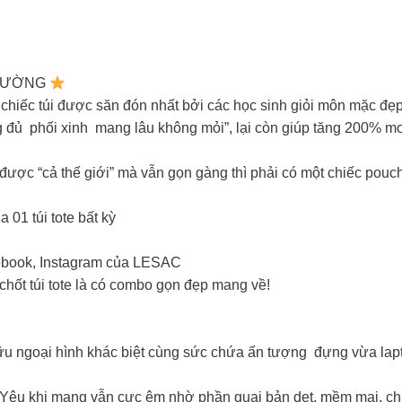
TRƯỜNG
hiếc túi được săn đón nhất bởi các học sinh giỏi môn mặc đẹ
đủ phối xinh mang lâu không mỏi”, lại còn giúp tăng 200% moo
 được “cả thế giới” mà vẫn gọn gàng thì phải có một chiếc pouch
01 túi tote bất kỳ
ebook, Instagram của LESAC
hốt túi tote là có combo gọn đẹp mang về!
 hữu ngoại hình khác biệt cùng sức chứa ấn tượng đựng vừa lap
Yêu khi mang vẫn cực êm nhờ phần quai bản dẹt, mềm mại, chịu