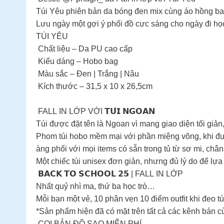
Túi Yêu phiên bản da bóng đen mix cùng áo hồng ba
Lưu ngày một gợi ý phối đồ cực sáng cho ngày đi học
TÚI YÊU
Chất liệu – Da PU cao cấp
Kiểu dáng – Hobo bag
Màu sắc – Đen | Trắng | Nâu
Kích thước – 31,5 x 10 x 26,5cm
️ FALL IN LỚP VỚI 𝗧𝗨́𝗜 𝗡𝗚𝗢𝗔𝗡 ️
Túi được đặt tên là Ngoan vì mang giao diện tối giản
Phom túi hobo mềm mại với phần miệng võng, khi đựn
àng phối với mọi items có sẵn trong tủ từ sơ mi, chân
Một chiếc túi unisex đơn giản, nhưng đủ lý do để lự
𝗕𝗔𝗖𝗞 𝗧𝗢 𝗦𝗖𝗛𝗢𝗢𝗟 𝟮𝟱 | FALL IN LỚP
Nhất quỷ nhì ma, thứ ba học trò…
Mỗi bạn một vẻ, 10 phân vẹn 10 điểm outfit khi đeo 
*Sản phẩm hiện đã có mặt trên tất cả các kênh bán 
COI BẢN ĐỒ SAO MIỄN PHÍ