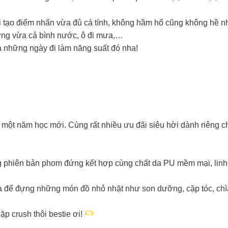
ại tạo điểm nhấn vừa đủ cá tính, không hầm hố cũng không hề n
đựng vừa cả bình nước, ô đi mưa,…
ả những ngày đi làm năng suất đó nha!
 một năm học mới. Cùng rất nhiều ưu đãi siêu hời dành riêng ch
g phiên bản phom đứng kết hợp cùng chất da PU mềm mại, linh h
a để đựng những món đồ nhỏ nhặt như son dưỡng, cặp tóc, chìa
p crush thôi bestie ơi!