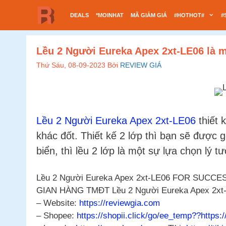
Chuyển
DEALS
*MOINHAT
MÃ GIẢM GIÁ
#HOTHOT#
#
đến
nội
dung
Lều 2 Người Eureka Apex 2xt-LE06 là m
Thứ Sáu, 08-09-2023
Bởi
REVIEW GIÁ
Lều 2 Người Eureka Apex 2xt-LE06
thiết 
khác đốt. Thiết kế 2 lớp thì bạn sẽ được 
biển, thì lều 2 lớp là một sự lựa chọn lý t
Lều 2 Người Eureka Apex 2xt-LE06 FOR SUCCESS
GIAN HÀNG TMĐT Lều 2 Người Eureka Apex 2xt
– Website:
https://reviewgia.com
– Shopee:
https://shopii.click/go/ee_temp??https: