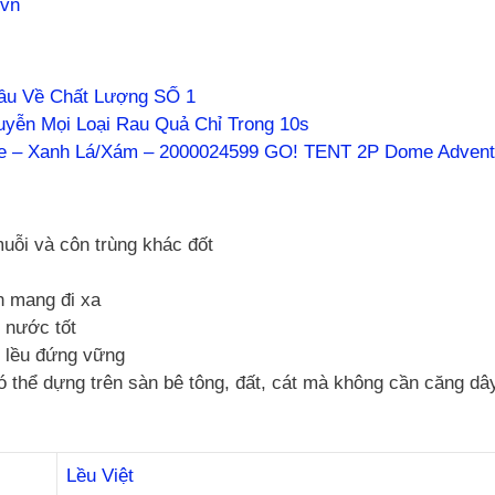
.vn
Đầu Về Chất Lượng SỐ 1
uyễn Mọi Loại Rau Quả Chỉ Trong 10s
e – Xanh Lá/Xám – 2000024599 GO! TENT 2P Dome Advent
 muỗi và côn trùng khác đốt
ện mang đi xa
 nước tốt
 lều đứng vững
ó thể dựng trên sàn bê tông, đất, cát mà không cần căng dâ
Lều Việt