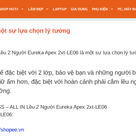
SHOP HOT#
LÀM ĐẸP
LAPTOP
GIA DỤNG
PHỤ KIỆN
PC, MÁY IN
ột sự lựa chọn lý tưởng
kế đặc biệt với 2 lớp, bảo vệ bạn và những người 
giữ ấm hơn, đặc biệt với hoàn cảnh phải cắm lều ng
ưởng.
 – ALL IN Lều 2 Người Eureka Apex 2xt-LE06
-LE06:
//shopee.vn