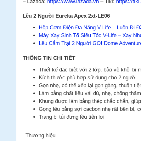
– Lazada:
https://www.lazada.vn
– Tiki:
https://tiki
Lều 2 Người Eureka Apex 2xt-LE06
Hộp Cơm Điện Đa Năng V-Life – Luôn Đi 
Máy Xay Sinh Tố Siêu Tốc V-Life – Xay Nh
Lều Cắm Trại 2 Người GO! Dome Adventur
THÔNG TIN CHI TIẾT
Thiết kế đặc biệt với 2 lớp, bảo vệ khỏi bị
Kích thước phù hợp sử dụng cho 2 người
Gọn nhẹ, có thể xếp lại gọn gàng, thuận ti
Làm bằng chất liệu vải dù, nhẹ, chống thấm
Khung được làm bằng thép chắc chắn, giúp
Gọng lều bằng sợi cacbon nhẹ rất bền bỉ, c
Trang bị túi đựng lều tiện lợi
Thương hiệu