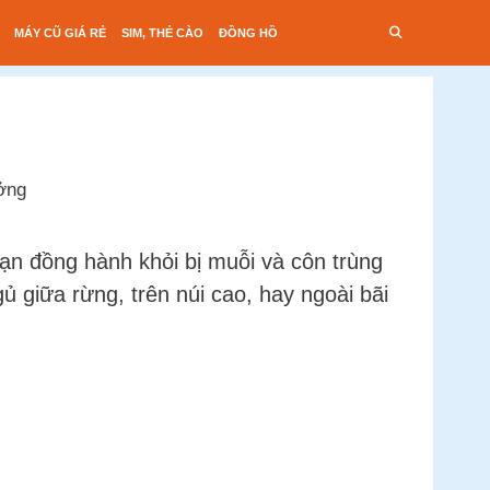
MÁY CŨ GIÁ RẺ
SIM, THẺ CÀO
ĐỒNG HỒ
bạn đồng hành khỏi bị muỗi và côn trùng
ủ giữa rừng, trên núi cao, hay ngoài bãi