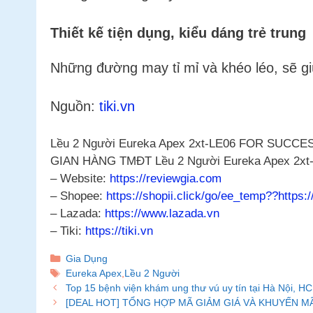
Thiết kế tiện dụng, kiểu dáng trẻ trung
Những đường may tỉ mỉ và khéo léo, sẽ giú
Nguồn:
tiki.vn
Lều 2 Người Eureka Apex 2xt-LE06 FOR SUCCESS
GIAN HÀNG TMĐT Lều 2 Người Eureka Apex 2xt
– Website:
https://reviewgia.com
– Shopee:
https://shopii.click/go/ee_temp??https:
– Lazada:
https://www.lazada.vn
– Tiki:
https://tiki.vn
Danh
Gia Dụng
mục
Thẻ
Eureka Apex
,
Lều 2 Người
Top 15 bệnh viện khám ung thư vú uy tín tại Hà Nội, 
[DEAL HOT] TỔNG HỢP MÃ GIẢM GIÁ VÀ KHUYẾN MÃ