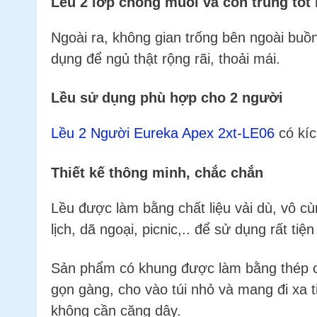
Lều 2 lớp chống muỗi và côn trùng tốt
Ngoài ra, không gian trống bên ngoài buồ
dụng để ngủ thật rộng rãi, thoải mái.
Lều sử dụng phù hợp cho 2 người
Lều 2 Người Eureka Apex 2xt-LE06
có kíc
Thiết kế thông minh, chắc chắn
Lều được làm bằng chất liệu vải dù, vô c
lịch, dã ngoại, picnic,.. để sử dụng rất tiện 
Sản phẩm có khung được làm bằng thép chắ
gọn gàng, cho vào túi nhỏ và mang đi xa t
không cần căng dây.