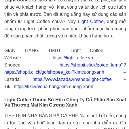
phục vụ khách hàng, với khát vọng và tư duy tích cực luôn
tiến về phía trước. Bạn đã từng uống hay sử dụng các sản
phẩm từ Light Coffee chưa? Nay
Light Coffee
, đang mở
rộng mạng lưới phân phối toàn quốc nhằm mục tiêu mang
đến sản phẩm chất lượng với nhiều khách hàng hơn.
GIAN HÀNG TMĐT Light Coffee: –
Website:
https://lightcoffee.vn
–
Shopee:
https://shopii.click/go/ee_temp??
https://shopii.click/go/shopee_kol?kimcuongxanh
–
Lazada:
https://www.lazada.vn/shop/light-coffee
–
Tiki:
https://tiki.vn/cua-hang/kim-cuong-xanh
Light Coffee Thuộc Sở Hữu Công Ty Cổ Phần Sản Xuất
Và Thương Mại Kim Cương Xanh
TIPS DỌN NHÀ BẰNG BÃ CÀ PHÊ Năm hết Tết đến, cũng
là lúc “thế vận hội” toàn dân ra sức dọn nhà diễn ra. Cả