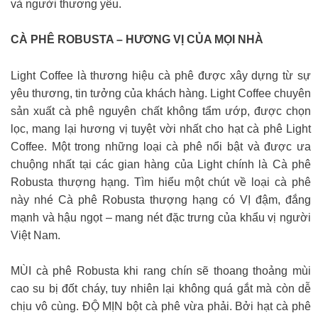
và người thương yêu.
CÀ PHÊ ROBUSTA – HƯƠNG VỊ CỦA MỌI NHÀ
Light Coffee là thương hiệu cà phê được xây dựng từ sự
yêu thương, tin tưởng của khách hàng. Light Coffee chuyên
sản xuất cà phê nguyên chất không tẩm ướp, được chọn
lọc, mang lại hương vị tuyệt vời nhất cho hạt cà phê Light
Coffee. Một trong những loại cà phê nổi bật và được ưa
chuộng nhất tại các gian hàng của Light chính là Cà phê
Robusta thượng hạng. Tìm hiểu một chút về loại cà phê
này nhé Cà phê Robusta thượng hạng có VỊ đậm, đắng
mạnh và hậu ngọt – mang nét đặc trưng của khẩu vị người
Việt Nam.
MÙI cà phê Robusta khi rang chín sẽ thoang thoảng mùi
cao su bị đốt cháy, tuy nhiên lại không quá gắt mà còn dễ
chịu vô cùng. ĐỘ MỊN bột cà phê vừa phải. Bởi hạt cà phê