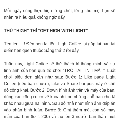
Mỗi ngày cùng thực hiện từng chút, từng chút một bạn sẽ
nhận ra hiệu quả không ngờ đấy
THỨ “HIGH” THÌ “GET HIGH WITH LIGHT”
Tèn ten… ! Đến hẹn lại lên, Light Coffee lại gặp lại bạn tại
điểm hẹn quen thuộc Sáng thứ 2 rồi đây
Tuần này, Light Coffee sẽ thử thách trí thông minh và sự
tinh anh của bạn qua trò chơi “TRỔ TÀI TINH MĂT”. Luật
chơi siêu đơn giản như sau: Bước 1: Like page Light
Coffee (nếu bạn chưa ), Like và Share bài post này ở chế
độ công khai. Bước 2: Down hình ảnh trên về máy của bạn,
dùng các công cụ cọ vẽ khoanh tròn những chỗ bạn cho là
khác nhau giữa hai hình. Sau đó “thả nhẹ” hình ảnh đáp án
vào phần bình luận. Bước 3: Cmt thêm một con số may
mắn của bạn (từ 1-200) và tag tên 3 người bạn thân thiết