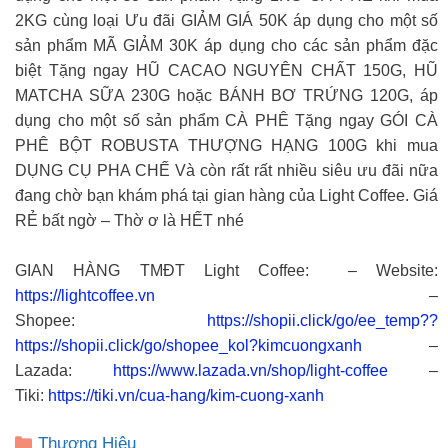
2KG cùng loại Ưu đãi GIẢM GIÁ 50K áp dụng cho một số
sản phẩm MÃ GIẢM 30K áp dụng cho các sản phẩm đặc
biệt Tặng ngay HŨ CACAO NGUYÊN CHẤT 150G, HŨ
MATCHA SỮA 230G hoặc BÁNH BƠ TRỨNG 120G, áp
dụng cho một số sản phẩm CÀ PHÊ Tặng ngay GÓI CÀ
PHÊ BỘT ROBUSTA THƯỢNG HẠNG 100G khi mua
DỤNG CỤ PHA CHẾ Và còn rất rất nhiều siêu ưu đãi nữa
đang chờ bạn khám phá tại gian hàng của Light Coffee. Giá
RẺ bất ngờ – Thờ ơ là HẾT nhé
GIAN HÀNG TMĐT Light Coffee: – Website:
https://lightcoffee.vn
–
Shopee:
https://shopii.click/go/ee_temp??
https://shopii.click/go/shopee_kol?kimcuongxanh
–
Lazada:
https://www.lazada.vn/shop/light-coffee
–
Tiki:
https://tiki.vn/cua-hang/kim-cuong-xanh
Danh
Thương Hiệu