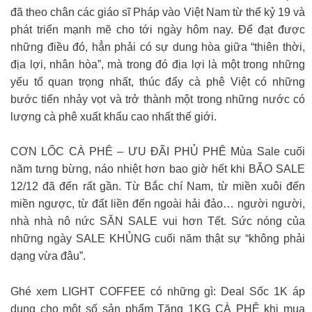
đã theo chân các giáo sĩ Pháp vào Việt Nam từ thế kỷ 19 và
phát triển mạnh mẽ cho tới ngày hôm nay. Để đạt được
những điều đó, hẳn phải có sự dung hòa giữa “thiên thời,
địa lợi, nhân hòa”, mà trong đó địa lợi là một trong những
yếu tố quan trọng nhất, thúc đẩy cà phê Việt có những
bước tiến nhảy vọt và trở thành một trong những nước có
lượng cà phê xuất khẩu cao nhất thế giới.
CƠN LỐC CÀ PHÊ – ƯU ĐÃI PHỦ PHÊ Mùa Sale cuối
năm tưng bừng, náo nhiệt hơn bao giờ hết khi BÃO SALE
12/12 đã đến rất gần. Từ Bắc chí Nam, từ miền xuôi đến
miền ngược, từ đất liền đến ngoài hải đảo… người người,
nhà nhà nô nức SĂN SALE vui hơn Tết. Sức nóng của
những ngày SALE KHỦNG cuối năm thật sự “không phải
dạng vừa đâu”.
Ghé xem LIGHT COFFEE có những gì: Deal Sốc 1K áp
dụng cho một số sản phẩm Tặng 1KG CÀ PHÊ khi mua