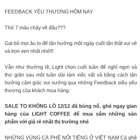
FEEDBACK YÊU THƯƠNG HÔM NAY
Thứ 7 máu chảy về đâu???
Gạt bỏ mọi âu lo để tận hưởng một ngày cuối tận thật vui vẻ
và trọn vẹn nhất nhé!!!
Vẫn như thường lệ, Light chọn cuối tuần để nghỉ ngơi và
thư giãn sau một tuần dài làm việc vất vả bằng cách tận
hưởng cảm giác vui sướng qua những Feedback siêu yêu
thương của khách mua hàng.
️SALE TO KHỔNG LỒ 12/12 đã bùng nổ, ghé ngay gian
hàng của LIGHT COFFEE để mua sắm những sản
phẩm với giá rẻ nhất thị trường nhé
NHỮNG VÙNG CÀ PHÊ NỔI TIẾNG Ở VIỆT NAM Cà phê