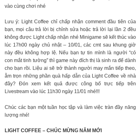
vào cùng chơi nhé
Lưu ý: Light Coffee chỉ chấp nhận comment đầu tiên của
bạn, mọi câu trả lời bị chỉnh sửa hoặc trả lời lại lần 2 đều
không được Light chấp nhận nhé Minigame sẽ kết thúc vào
lúc 17h00 ngày chủ nhật – 10/01, các cmt sau khung giờ
này đều không hợp lệ. Nếu bạn tự tin mình là người “có
con mắt tinh tường” thì game này đích thị là sinh ra để dành
cho bạn rồi. Liệu ai sẽ trở thành người may mắn tiếp theo,
ẵm trọn những phần quà hấp dẫn của Light Coffee về nhà
đây? Đón xem kết quả được công bố trực tiếp trên
Livestream vào lúc 11h30 ngày 11/01 nhé!!!
Chúc các bạn một tuần học tập và làm việc tràn đầy năng
lượng nhé!
LIGHT COFFEE – CHÚC MỪNG NĂM MỚI