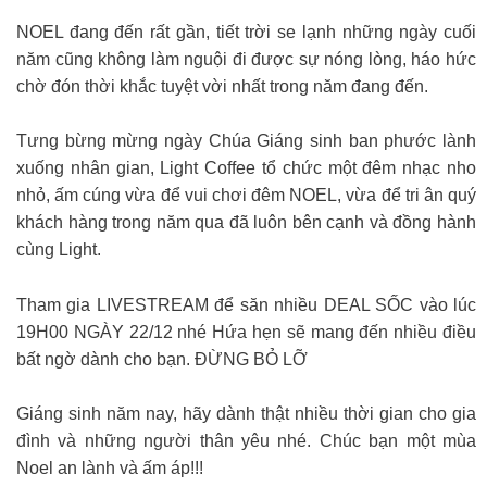
NOEL đang đến rất gần, tiết trời se lạnh những ngày cuối
năm cũng không làm nguội đi được sự nóng lòng, háo hức
chờ đón thời khắc tuyệt vời nhất trong năm đang đến.
️Tưng bừng mừng ngày Chúa Giáng sinh ban phước lành
xuống nhân gian, Light Coffee tổ chức một đêm nhạc nho
nhỏ, ấm cúng vừa để vui chơi đêm NOEL, vừa để tri ân quý
khách hàng trong năm qua đã luôn bên cạnh và đồng hành
cùng Light.
Tham gia LIVESTREAM để săn nhiều DEAL SỐC vào lúc
19H00 NGÀY 22/12 nhé Hứa hẹn sẽ mang đến nhiều điều
bất ngờ dành cho bạn. ĐỪNG BỎ LỠ
Giáng sinh năm nay, hãy dành thật nhiều thời gian cho gia
đình và những người thân yêu nhé. Chúc bạn một mùa
Noel an lành và ấm áp!!!