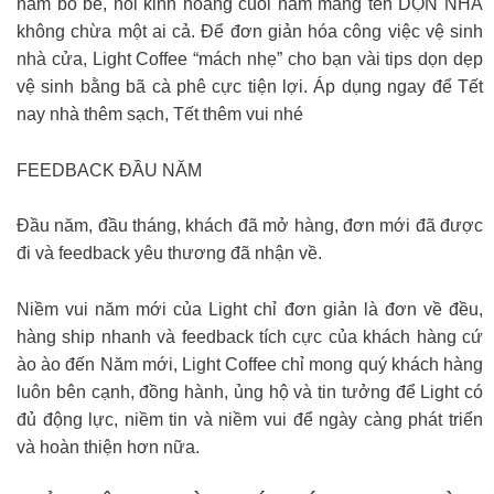
năm bỏ bê, nỗi kinh hoàng cuối năm mang tên DỌN NHÀ
không chừa một ai cả. Để đơn giản hóa công việc vệ sinh
nhà cửa, Light Coffee “mách nhẹ” cho bạn vài tips dọn dẹp
vệ sinh bằng bã cà phê cực tiện lợi. Áp dụng ngay để Tết
nay nhà thêm sạch, Tết thêm vui nhé
FEEDBACK ĐẦU NĂM
Đầu năm, đầu tháng, khách đã mở hàng, đơn mới đã được
đi và feedback yêu thương đã nhận về.
Niềm vui năm mới của Light chỉ đơn giản là đơn về đều,
hàng ship nhanh và feedback tích cực của khách hàng cứ
ào ào đến Năm mới, Light Coffee chỉ mong quý khách hàng
luôn bên cạnh, đồng hành, ủng hộ và tin tưởng để Light có
đủ động lực, niềm tin và niềm vui để ngày càng phát triển
và hoàn thiện hơn nữa.