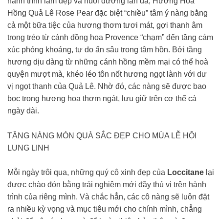
hành trình làm đẹp và nuôi dưỡng làn da, Hương Hoa
Hồng Quả Lê Rose Pear đặc biệt “chiều” tâm ý nàng bằng
cả một bữa tiệc của hương thơm tươi mát, gợi thanh âm
trong trẻo từ cánh đồng hoa Provence “chạm” đến tầng cảm
xúc phóng khoáng, tự do ẩn sâu trong tâm hồn. Bởi tầng
hương dịu dàng từ những cánh hồng mềm mại có thể hoà
quyện mượt mà, khéo léo tôn nốt hương ngọt lành với dư
vị ngọt thanh của Quả Lê. Nhờ đó, các nàng sẽ được bao
bọc trong hương hoa thơm ngát, lưu giữ trên cơ thể cả
ngày dài.
TẶNG NÀNG MÓN QUÀ SẮC ĐẸP CHO MÙA LỄ HỘI
LUNG LINH
Mỗi ngày trôi qua, những quý cô xinh đẹp của
Loccitane
lại
được chào đón bằng trải nghiệm mới đầy thú vị trên hành
trình của riêng mình. Và chắc hẳn, các cô nàng sẽ luôn đặt
ra nhiều kỳ vọng và mục tiêu mới cho chính mình, chẳng