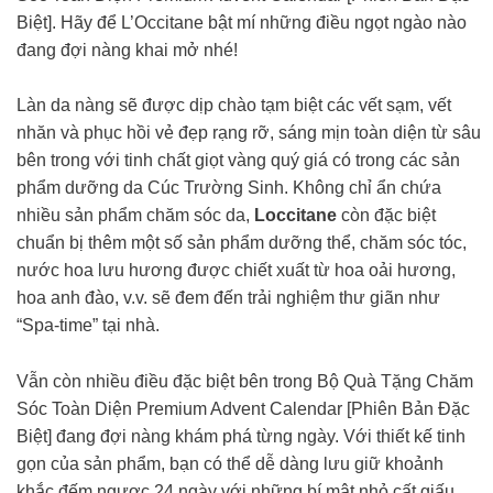
Biệt]. Hãy để L’Occitane bật mí những điều ngọt ngào nào
đang đợi nàng khai mở nhé!
Làn da nàng sẽ được dịp chào tạm biệt các vết sạm, vết
nhăn và phục hồi vẻ đẹp rạng rỡ, sáng mịn toàn diện từ sâu
bên trong với tinh chất giọt vàng quý giá có trong các sản
phẩm dưỡng da Cúc Trường Sinh. Không chỉ ẩn chứa
nhiều sản phẩm chăm sóc da,
Loccitane
còn đặc biệt
chuẩn bị thêm một số sản phẩm dưỡng thể, chăm sóc tóc,
nước hoa lưu hương được chiết xuất từ hoa oải hương,
hoa anh đào, v.v. sẽ đem đến trải nghiệm thư giãn như
“Spa-time” tại nhà.
Vẫn còn nhiều điều đặc biệt bên trong Bộ Quà Tặng Chăm
Sóc Toàn Diện Premium Advent Calendar [Phiên Bản Đặc
Biệt] đang đợi nàng khám phá từng ngày. Với thiết kế tinh
gọn của sản phẩm, bạn có thể dễ dàng lưu giữ khoảnh
khắc đếm ngược 24 ngày với những bí mật nhỏ cất giấu