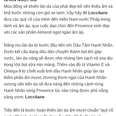
Mùa đông sẽ khiến làn da của phái đẹp trở nên thiếu ẩm và
khô trước những cơn gió se lạnh. Vậy hãy để
Loccitane
đưa các quý cô của mình đến miền Nam nước Pháp trong
lành và ấm áp, qua cuộc dạo chơi đến Provence xinh đẹp
với các sản phẩm Almond ngọt ngào ấm áp.
Nâng niu làn da từ bước đầu tiên với Dầu Tắm Hạnh Nhân.
Dưới kết cấu dạng dầu dần chuyển thành bọt khi gặp
nước, làn da nàng sẽ được nhẹ nhàng làm sạch và xoa dịu
trong lớp bọt sữa mịn màng. Thêm vào đó là Vitamin E và
Omega-9 từ chiết xuất tinh dầu Hạnh Nhân giúp làn da
thêm phần ẩm mượt. Hương thơm ngọt của Hạnh Nhân
vương vấn trên da sẽ đưa nàng đến những cánh rừng
Hạnh Nhân vùng Provence lúc nào cũng được phủ nắng
vàng ươm.
Loccitane
Tiếp đến là bước hoàn thiện làn da ẩm mượt chuẩn “quý cô