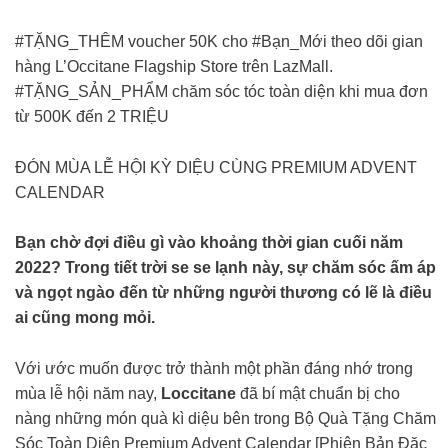
#TẶNG_THÊM voucher 50K cho #Bạn_Mới theo dõi gian
hàng L’Occitane Flagship Store trên LazMall.
#TẶNG_SẢN_PHẨM chăm sóc tóc toàn diện khi mua đơn
từ 500K đến 2 TRIỆU
ĐÓN MÙA LỄ HỘI KỲ DIỆU CÙNG PREMIUM ADVENT
CALENDAR
Bạn chờ đợi điều gì vào khoảng thời gian cuối năm
2022? Trong tiết trời se se lạnh này, sự chăm sóc ấm áp
và ngọt ngào đến từ những người thương có lẽ là điều
ai cũng mong mỏi.
Với ước muốn được trở thành một phần đáng nhớ trong
mùa lễ hội năm nay,
Loccitane
đã bí mật chuẩn bị cho
nàng những món quà kì diệu bên trong Bộ Quà Tặng Chăm
Sóc Toàn Diện Premium Advent Calendar [Phiên Bản Đặc