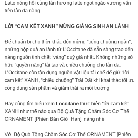
Latte nóng hổi cùng làn hương latte ngọt ngào vương vấn
trên làn da nàng.
LỜI “CAM KẾT XANH” MỪNG GIÁNG SINH AN LÀNH
Để chuẩn bị cho thời khắc đón mừng “tiếng chuông ngân”,
những hộp quà an lành từ L’Occitane đã sẵn sàng trao đến
nàng nguồn tinh chất “vàng” quý giá nhất. Không những sở
hữu “quyền năng” tái tạo và chiều chuộng cho làn da,
L’Occitane còn tận dụng nguồn vật liệu tái chế để giữ “lời
cam kết” XANH, “chiều chuộng” Trái Đất khi khai thác tối ưu
công dụng sản phẩm và giảm thải ra môi trường.
Hãy cùng tìm hiểu xem
Loccitane
thực hiện “lời cam kết”
XANH như thế nào qua Bộ Quà Tặng Chăm Sóc Cơ Thể
ORNAMENT [Phiên Bản Giới Hạn], nàng nhé!
Với Bộ Quà Tặng Chăm Sóc Cơ Thể ORNAMENT [Phiên