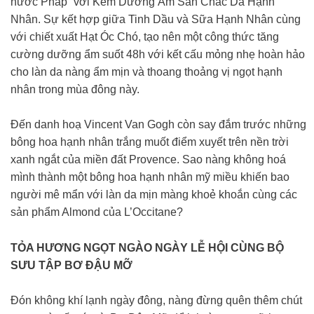
nước Pháp” với Kem Dưỡng Ẩm Săn Chắc Da Hạnh
Nhân. Sự kết hợp giữa Tinh Dầu và Sữa Hạnh Nhân cùng
với chiết xuất Hạt Óc Chó, tạo nên một công thức tăng
cường dưỡng ẩm suốt 48h với kết cấu mỏng nhẹ hoàn hảo
cho làn da nàng ẩm mịn và thoang thoảng vị ngọt hạnh
nhân trong mùa đông này.
Đến danh hoạ Vincent Van Gogh còn say đắm trước những
bông hoa hạnh nhân trắng muốt điểm xuyết trên nền trời
xanh ngắt của miền đất Provence. Sao nàng không hoá
mình thành một bông hoa hạnh nhân mỹ miều khiến bao
người mê mẩn với làn da mịn màng khoẻ khoắn cùng các
sản phẩm Almond của L’Occitane?
TỎA HƯƠNG NGỌT NGÀO NGÀY LỄ HỘI CÙNG BỘ
SƯU TẬP BƠ ĐẬU MỠ
Đón không khí lạnh ngày đông, nàng đừng quên thêm chút