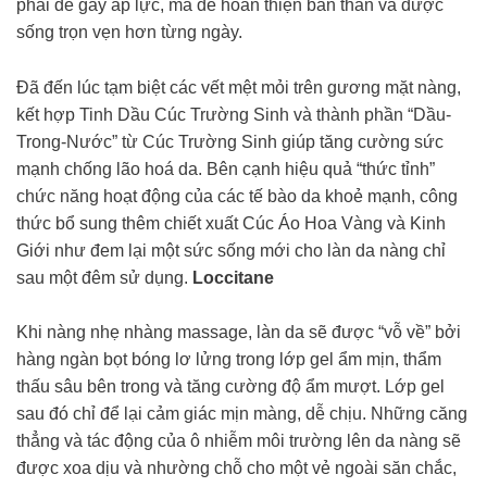
phải để gây áp lực, mà để hoàn thiện bản thân và được
sống trọn vẹn hơn từng ngày.
Đã đến lúc tạm biệt các vết mệt mỏi trên gương mặt nàng,
kết hợp Tinh Dầu Cúc Trường Sinh và thành phần “Dầu-
Trong-Nước” từ Cúc Trường Sinh giúp tăng cường sức
mạnh chống lão hoá da. Bên cạnh hiệu quả “thức tỉnh”
chức năng hoạt động của các tế bào da khoẻ mạnh, công
thức bổ sung thêm chiết xuất Cúc Áo Hoa Vàng và Kinh
Giới như đem lại một sức sống mới cho làn da nàng chỉ
sau một đêm sử dụng.
Loccitane
Khi nàng nhẹ nhàng massage, làn da sẽ được “vỗ về” bởi
hàng ngàn bọt bóng lơ lửng trong lớp gel ẩm mịn, thẩm
thấu sâu bên trong và tăng cường độ ẩm mượt. Lớp gel
sau đó chỉ để lại cảm giác mịn màng, dễ chịu. Những căng
thẳng và tác động của ô nhiễm môi trường lên da nàng sẽ
được xoa dịu và nhường chỗ cho một vẻ ngoài săn chắc,