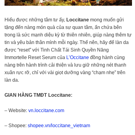
Hiểu được những tâm tư ấy,
Loccitane
mong muốn gửi
tặng đến nàng món quà của sự quan tâm, ẩn chứa bên
trong là sức mạnh diệu kỳ từ thiên nhiên, giúp nàng thêm tự
tin và yêu bản thân mình mỗi ngày. Thế nên, hãy để làn da
được “reset” với Tinh Chất Tái Sinh Quyền Năng
Immortelle Reset Serum của
L’Occitane
đồng hành cùng
nàng trên hành trình cải thiện và lưu giữ những nét thanh
xuân rực rỡ, chỉ với vài giọt dưỡng vàng “chạm nhẹ” trên
làn da.
GIAN HÀNG TMĐT Loccitane:
– Website:
vn.loccitane.com
– Shopee:
shopee.vn/loccitane_vietnam