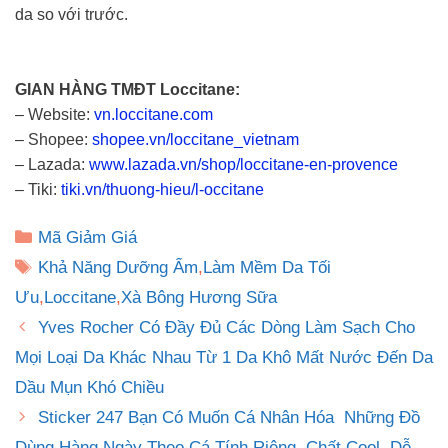
da so với trước.
GIAN HÀNG TMĐT Loccitane:
– Website:
vn.loccitane.com
– Shopee:
shopee.vn/loccitane_vietnam
– Lazada:
www.lazada.vn/shop/loccitane-en-provence
– Tiki:
tiki.vn/thuong-hieu/l-occitane
Danh
Mã Giảm Giá
mục
Thẻ
Khả Năng Dưỡng Ẩm
,
Làm Mềm Da Tối
Ưu
,
Loccitane
,
Xà Bông Hương Sữa
Yves Rocher Có Đầy Đủ Các Dòng Làm Sạch Cho
Mọi Loại Da Khác Nhau Từ 1 Da Khô Mất Nước Đến Da
Dầu Mụn Khó Chiều
Sticker 247 Bạn Có Muốn Cá Nhân Hóa Những Đồ
Dùng Hàng Ngày Theo Cá Tính Riêng, Chất Cool, Dễ