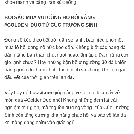
khỏe mạnh và căng tràn sức sống.
BỘI SẮC MÙA VUI CÙNG BỘ ĐÔI VÀNG
#GOLDEN_DUO TỪ CÚC TRƯỜNG SINH
Đông về kéo theo tiết trời dần se lạnh, báo hiệu cho một
mùa lễ hội đang nô nức kéo đến. Không biết các nàng đã
dành tặng bản thân chút ngọt ngào, ấm áp giữa những cơn
gió lạnh chưa? Hay những bộn bề ở ngưỡng 30 đã khiến
nàng quên đi chăm chút chính mình và không khỏi e ngại
dấu vết của thời gian trên làn da.
Vậy hãy để
Loccitane
giúp nàng vơi đi nỗi lo âu ấy với
món quà #GoldenDuo nhé! Không những đem lại trải
nghiệm thư giãn, mà “nguồn dưỡng vàng” của Cúc Trường
Sinh còn tăng cường khả năng phục hồi và bảo vệ làn da
khi nàng đang chìm vào giấc ngủ!