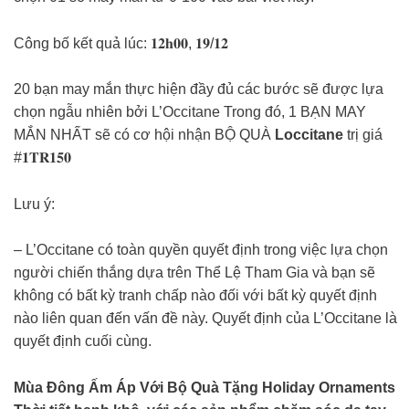
Công bố kết quả lúc: 𝟏𝟐𝐡𝟎𝟎, 𝟏𝟗/𝟏𝟐
20 bạn may mắn thực hiện đầy đủ các bước sẽ được lựa
chọn ngẫu nhiên bởi L’Occitane Trong đó, 1 BẠN MAY
MẮN NHẤT sẽ có cơ hội nhận BỘ QUÀ
Loccitane
trị giá
#𝟏𝐓𝐑𝟏𝟓𝟎
Lưu ý:
– L’Occitane có toàn quyền quyết định trong việc lựa chọn
người chiến thắng dựa trên Thể Lệ Tham Gia và bạn sẽ
không có bất kỳ tranh chấp nào đối với bất kỳ quyết định
nào liên quan đến vấn đề này. Quyết định của L’Occitane là
quyết định cuối cùng.
Mùa Đông Ấm Áp Với Bộ Quà Tặng Holiday Ornaments