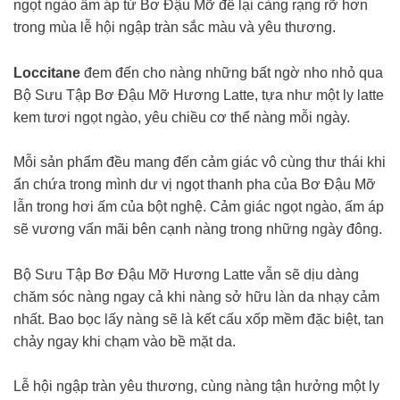
ngọt ngào ấm áp từ Bơ Đậu Mỡ để lại càng rạng rỡ hơn
trong mùa lễ hội ngập tràn sắc màu và yêu thương.
Loccitane
đem đến cho nàng những bất ngờ nho nhỏ qua
Bộ Sưu Tập Bơ Đậu Mỡ Hương Latte, tựa như một ly latte
kem tươi ngọt ngào, yêu chiều cơ thể nàng mỗi ngày.
Mỗi sản phẩm đều mang đến cảm giác vô cùng thư thái khi
ẩn chứa trong mình dư vị ngọt thanh pha của Bơ Đậu Mỡ
lẫn trong hơi ấm của bột nghệ. Cảm giác ngọt ngào, ấm áp
sẽ vương vấn mãi bên cạnh nàng trong những ngày đông.
Bộ Sưu Tập Bơ Đậu Mỡ Hương Latte vẫn sẽ dịu dàng
chăm sóc nàng ngay cả khi nàng sở hữu làn da nhạy cảm
nhất. Bao bọc lấy nàng sẽ là kết cấu xốp mềm đặc biệt, tan
chảy ngay khi chạm vào bề mặt da.
Lễ hội ngập tràn yêu thương, cùng nàng tận hưởng một ly