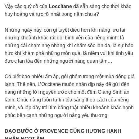
Vậy các quý cô của
Loccitane
đã sẵn sàng cho thời khắc
huy hoàng và rực rỡ nhất trong năm chưa?
Những ngày này, còn gì tuyệt diệu hơn khi nàng lưu lại
những khoảnh khắc rất đỗi bình yên của riêng mình: là
những cái chạm nhẹ nhàng khi chăm sóc làn da, là sự háo
hức khi khám phá những món quà, là niềm vui khi tình yêu
được lan tỏa đến những người nàng quan tâm…
Có biết bao nhiêu ấm áp, gói ghém trong một mùa đông giá
lạnh. Thế nên, L’Occitane muốn nhân dịp này để gửi đến
nàng những lời nguyện ước cho một đêm Giáng Sinh an
lành. Chúc nàng luôn tự tin tỏa sáng theo cách của riêng
mình, và lấp đầy trái tim bằng thật nhiều khoảnh khắc hạnh
phúc bên cạnh những người nàng yêu thương.
DẠO BƯỚC Ở PROVENCE CÙNG HƯƠNG HẠNH
NHÂN NGỌT ẤM