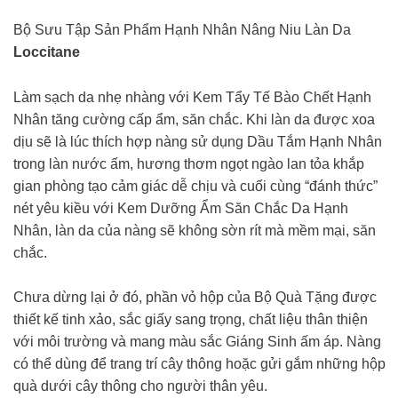
Bộ Sưu Tập Sản Phẩm Hạnh Nhân Nâng Niu Làn Da
Loccitane
Làm sạch da nhẹ nhàng với Kem Tẩy Tế Bào Chết Hạnh
Nhân tăng cường cấp ẩm, săn chắc. Khi làn da được xoa
dịu sẽ là lúc thích hợp nàng sử dụng Dầu Tắm Hạnh Nhân
trong làn nước ấm, hương thơm ngọt ngào lan tỏa khắp
gian phòng tạo cảm giác dễ chịu và cuối cùng “đánh thức”
nét yêu kiều với Kem Dưỡng Ẩm Săn Chắc Da Hạnh
Nhân, làn da của nàng sẽ không sờn rít mà mềm mại, săn
chắc.
Chưa dừng lại ở đó, phần vỏ hộp của Bộ Quà Tặng được
thiết kế tinh xảo, sắc giấy sang trọng, chất liệu thân thiện
với môi trường và mang màu sắc Giáng Sinh ấm áp. Nàng
có thể dùng để trang trí cây thông hoặc gửi gắm những hộp
quà dưới cây thông cho người thân yêu.