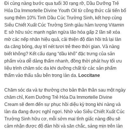
Đi cùng nàng bước qua tuổi 30 rạng rỡ, Dầu Dưỡng Trẻ
Hóa Da Immortelle Divine Youth Oil từ công thức cải tiến bổ
sung thêm 10% Tinh Dầu Cúc Trường Sinh, kết hợp cùng
Siêu Chiết Xuất Cúc Trường Sinh giàu hàm lượng Vitamin
E sở hữu sức mạnh ngăn ngừa lão hóa gấp 2 lần sẽ xóa
mờ các nếp nhăn hiệu quả, cải thiện độ đàn hồi trả lại làn
da căng bóng, duy trì nét tươi trẻ theo thời gian. Và nàng
biết không? Kết cấu dạng “dầu khô” đặc trưng của sản
phẩm vừa dễ dàng thấm nhanh, đồng thời phát huy tối ưu
liệu trình chăm sóc da khi dưỡng chất từ các sản phẩm
thẩm vào thấu sâu bên trong làn da.
Loccitane
Chăm sóc da và tự thưởng cho bản thân thân sau một ngày
chăm chỉ, Kem Dưỡng Trẻ Hóa Da Immortelle Divine
Cream sẽ đem đến sự phục hồi diệu kỳ trong khi nàng và
làn da đang được nghỉ ngơi. Nhờ vào Siêu Chiết Xuất Cúc
Trường Sinh hữu cơ, mỗi sớm mai tỉnh giấc nàng đều sẽ
cảm nhận được độ đàn hồi và săn chắc, sáng mịn trên làn