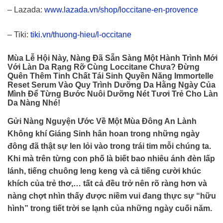
– Lazada:
www.lazada.vn/shop/loccitane-en-provence
– Tiki:
tiki.vn/thuong-hieu/l-occitane
Mùa Lễ Hội Này, Nàng Đã Sẵn Sàng Một Hành Trình Mới
Với Làn Da Rạng Rỡ Cùng
Loccitane
Chưa? Đừng
Quên Thêm Tinh Chất Tái Sinh Quyền Năng Immortelle
Reset Serum Vào Quy Trình Dưỡng Da Hằng Ngày Của
Mình Để Từng Bước Nuôi Dưỡng Nét Tươi Trẻ Cho Làn
Da Nàng Nhé!
Gửi Nàng Nguyện Ước Về Một Mùa Đông An Lành
Không khí Giáng Sinh hân hoan trong những ngày
đông đã thật sự len lỏi vào trong trái tim mỗi chúng ta.
Khi mà trên từng con phố là biết bao nhiêu ánh đèn lấp
lánh, tiếng chuông leng keng và cả tiếng cười khúc
khích của trẻ thơ,… tất cả đều trở nên rõ ràng hơn và
nàng chợt nhìn thấy được niềm vui đang thực sự “hữu
hình” trong tiết trời se lạnh của những ngày cuối năm.