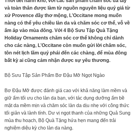
Thời tiết hanh khô, với các sản phẩm chăm sóc da tay
và toàn thân được làm từ nguồn nguyên liệu quý giá từ
xứ Provence đầy thơ mộng, L’Occitane mong muốn
nàng có thể yêu chiều làn da và chăm sóc cơ thể, vỗ về
ấm áp vào mùa đông. Với 4 Bộ Sưu Tập Quà Tặng
Holiday Ornaments chăm sóc cơ thể không chỉ dành
cho các nàng, L’Occitane còn muốn gửi lời chăm sóc,
tôn nét lịch lãm quý phái đến các chàng, để mùa đông
bất kỳ ai cũng cảm nhận được sự yêu thương.
Bộ Sưu Tập Sản Phẩm Bơ Đậu Mỡ Ngọt Ngào
Bơ Đậu Mỡ được đánh giá cao với khả năng làm mềm và
giữ ẩm tối ưu cho làn da bạn, với tác dụng dưỡng ẩm bề
mặt da mềm mịn và chăm sóc làn da dịu nhẹ với công thức
tối giản và lành tính. Dư vị ngọt thanh của những Quả Sung
mùa thu hoạch, Bộ Quà Tặng hứa hẹn mang đến trải
nghiệm diệu kỳ cho làn da nàng.