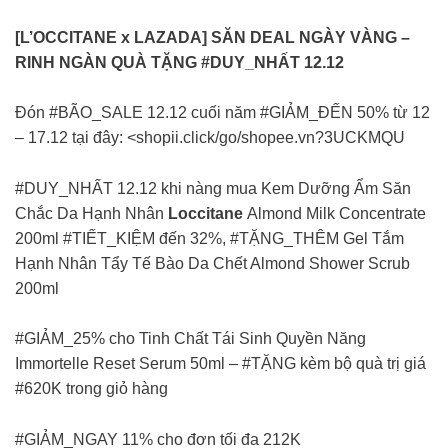
[L’OCCITANE x LAZADA] SĂN DEAL NGÀY VÀNG –
RINH NGÀN QUÀ TẶNG #DUY_NHẤT 12.12
Đón #BÃO_SALE 12.12 cuối năm #GIẢM_ĐẾN 50% từ 12
– 17.12 tại đây: <shopii.click/go/shopee.vn?3UCKMQU
#DUY_NHẤT 12.12 khi nàng mua Kem Dưỡng Ẩm Săn
Chắc Da Hạnh Nhân
Loccitane
Almond Milk Concentrate
200ml #TIẾT_KIỆM đến 32%, #TẶNG_THÊM Gel Tắm
Hạnh Nhân Tẩy Tế Bào Da Chết Almond Shower Scrub
200ml
#GIẢM_25% cho Tinh Chất Tái Sinh Quyền Năng
Immortelle Reset Serum 50ml – #TẶNG kèm bộ quà trị giá
#620K trong giỏ hàng
#GIẢM_NGAY 11% cho đơn tối đa 212K