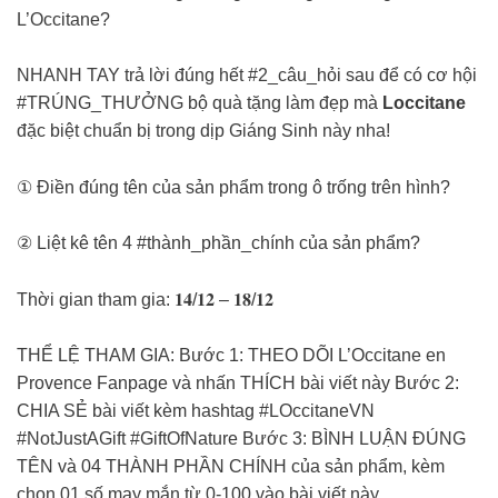
L’Occitane?
NHANH TAY trả lời đúng hết #2_câu_hỏi sau để có cơ hội
#TRÚNG_THƯỞNG bộ quà tặng làm đẹp mà
Loccitane
đặc biệt chuẩn bị trong dịp Giáng Sinh này nha!
① Điền đúng tên của sản phẩm trong ô trống trên hình?
② Liệt kê tên 4 #thành_phần_chính của sản phẩm?
Thời gian tham gia: 𝟏𝟒/𝟏𝟐 – 𝟏𝟖/𝟏𝟐
THỂ LỆ THAM GIA: Bước 1: THEO DÕI L’Occitane en
Provence Fanpage và nhấn THÍCH bài viết này Bước 2:
CHIA SẺ bài viết kèm hashtag #LOccitaneVN
#NotJustAGift #GiftOfNature Bước 3: BÌNH LUẬN ĐÚNG
TÊN và 04 THÀNH PHẦN CHÍNH của sản phẩm, kèm
chọn 01 số may mắn từ 0-100 vào bài viết này.