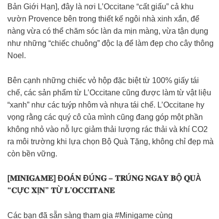
Bản Giới Hạn], đây là nơi L’Occitane “cất giấu” cả khu
vườn Provence bên trong thiết kế ngôi nhà xinh xắn, để
nàng vừa có thể chăm sóc làn da mịn màng, vừa tận dụng
như những “chiếc chuông” độc lạ để làm đẹp cho cây thông
Noel.
Bên cạnh những chiếc vỏ hộp đặc biệt từ 100% giấy tái
chế, các sản phẩm từ L’Occitane cũng được làm từ vật liệu
“xanh” như các tuýp nhôm và nhựa tái chế. L’Occitane hy
vọng rằng các quý cô của mình cũng đang góp một phần
không nhỏ vào nỗ lực giảm thải lượng rác thải và khí CO2
ra môi trường khi lựa chọn Bộ Quà Tặng, không chỉ đẹp mà
còn bền vững.
[𝐌𝐈𝐍𝐈𝐆𝐀𝐌𝐄] Đ𝐎Á𝐍 ĐÚ𝐍𝐆 – 𝐓𝐑Ú𝐍𝐆 𝐍𝐆𝐀𝐘 𝐁Ộ 𝐐𝐔À
“𝐂Ự𝐂 𝐗Ị𝐍” 𝐓Ừ 𝐋’𝐎𝐂𝐂𝐈𝐓𝐀𝐍𝐄
Các bạn đã sẵn sàng tham gia #Minigame cùng