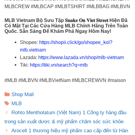
MLBCREW #MLBCAP #MLBTSHIRT #MLBBAG #MLBVN
MLB Vietnam Bộ Sưu Tập 𝐒𝐧𝐚𝐤𝐞 𝐎𝐧 𝐕𝐢𝐞𝐭 𝐒𝐭𝐫𝐞𝐞𝐭 Hiện Đã
Có Mặt Tại Các Cửa Hàng MLB Chính Hãng Trên Toàn
Quốc. Sẵn Sàng Để Khám Phá Ngay Hôm Nay!
Shopee:
https://shopii.click/go/shopee_kol?
mlb.vietnam
Lazada:
https://www.lazada.vn/shop/mlb-vietnam
Tiki:
https://tiki.vn/search?q=mlb
#MLB #MLBVN #MLBVietNam #MLBCREWVN #maison
Danh
Shop Mall
mục
Thẻ
MLB
Rohto Mentholatum (Việt Nam) 1 Công ty hàng đầu
trong sản xuất dược & mỹ phẩm chăm sóc sức khỏe
Arocell 1 thương hiệu mỹ phẩm cao cấp đến từ Hàn