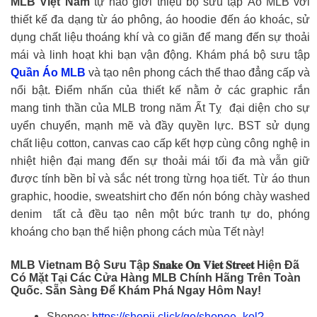
MLB Việt Nam
tự hào giới thiệu bộ sưu tập Áo MLB với
thiết kế đa dạng từ áo phông, áo hoodie đến áo khoác, sử
dụng chất liệu thoáng khí và co giãn để mang đến sự thoải
mái và linh hoạt khi bạn vận động. Khám phá bộ sưu tập
Quần
Áo MLB
và tạo nên phong cách thể thao đẳng cấp và
nổi bật. Điểm nhấn của thiết kế nằm ở các graphic rắn
mang tinh thần của MLB trong năm Ất Tỵ đại diện cho sự
uyển chuyển, mạnh mẽ và đầy quyền lực. BST sử dụng
chất liệu cotton, canvas cao cấp kết hợp cùng công nghệ in
nhiệt hiện đại mang đến sự thoải mái tối đa mà vẫn giữ
được tính bền bỉ và sắc nét trong từng họa tiết. Từ áo thun
graphic, hoodie, sweatshirt cho đến nón bóng chày washed
denim tất cả đều tạo nên một bức tranh tự do, phóng
khoáng cho bạn thể hiện phong cách mùa Tết này!
MLB Vietnam Bộ Sưu Tập 𝐒𝐧𝐚𝐤𝐞 𝐎𝐧 𝐕𝐢𝐞𝐭 𝐒𝐭𝐫𝐞𝐞𝐭 Hiện Đã
Có Mặt Tại Các Cửa Hàng MLB Chính Hãng Trên Toàn
Quốc. Sẵn Sàng Để Khám Phá Ngay Hôm Nay!
Shopee:
https://shopii.click/go/shopee_kol?