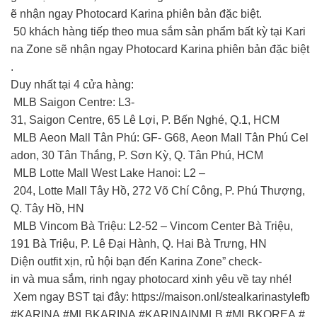
ẽ nhận ngay Photocard Karina phiên bản đặc biệt.
50 khách hàng tiếp theo mua sắm sản phẩm bất kỳ tại Kari
na Zone sẽ nhận ngay Photocard Karina phiên bản đặc biệt
.
Duy nhất tại 4 cửa hàng:
MLB Saigon Centre: L3-
31, Saigon Centre, 65 Lê Lợi, P. Bến Nghé, Q.1, HCM
MLB Aeon Mall Tân Phú: GF- G68, Aeon Mall Tân Phú Cel
adon, 30 Tân Thắng, P. Sơn Kỳ, Q. Tân Phú, HCM
MLB Lotte Mall West Lake Hanoi: L2 –
204, Lotte Mall Tây Hồ, 272 Võ Chí Công, P. Phú Thượng,
Q. Tây Hồ, HN
MLB Vincom Bà Triệu: L2-52 – Vincom Center Bà Triệu,
191 Bà Triệu, P. Lê Đại Hành, Q. Hai Bà Trưng, HN
Diện outfit xịn, rủ hội bạn đến Karina Zone” check-
in và mua sắm, rinh ngay photocard xinh yêu về tay nhé!
Xem ngay BST tại đây: https://maison.onl/stealkarinastylefb
#KARINA #MLBKARINA #KARINAINMLB #MLBKOREA #