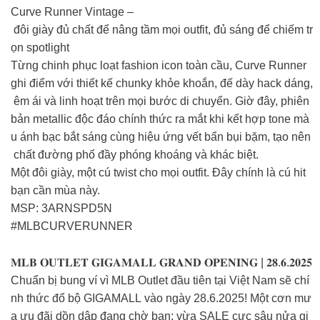
Curve Runner Vintage –
đôi giày đủ chất để nâng tầm mọi outfit, đủ sáng để chiếm tr
ọn spotlight
Từng chinh phục loạt fashion icon toàn cầu, Curve Runner
ghi điểm với thiết kế chunky khỏe khoắn, đế dày hack dáng,
êm ái và linh hoạt trên mọi bước di chuyển. Giờ đây, phiên
bản metallic độc đáo chính thức ra mắt khi kết hợp tone mà
u ánh bạc bắt sáng cùng hiệu ứng vết bẩn bụi bặm, tạo nên
chất đường phố đầy phóng khoáng và khác biệt.
Một đôi giày, một cú twist cho mọi outfit. Đây chính là cú hit
bạn cần mùa này.
MSP: 3ARNSPD5N
#MLBCURVERUNNER
𝐌𝐋𝐁 𝐎𝐔𝐓𝐋𝐄𝐓 𝐆𝐈𝐆𝐀𝐌𝐀𝐋𝐋 𝐆𝐑𝐀𝐍𝐃 𝐎𝐏𝐄𝐍𝐈𝐍𝐆 | 𝟐𝟖.𝟔.𝟐𝟎𝟐𝟓
Chuẩn bị bung ví vì MLB Outlet đầu tiên tại Việt Nam sẽ chí
nh thức đổ bộ GIGAMALL vào ngày 28.6.2025! Một cơn mư
a ưu đãi dồn dập đang chờ bạn: vừa SALE cực sâu nửa gi