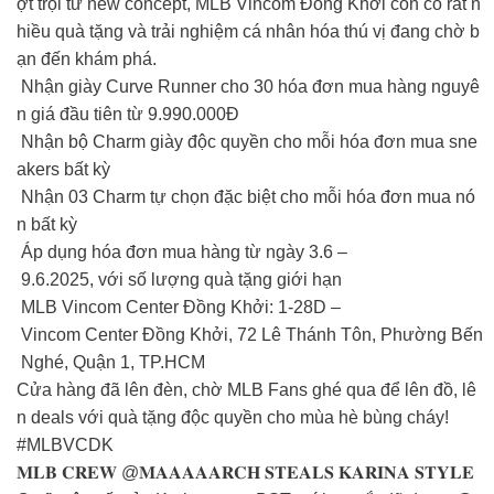
ợt trội từ new concept, MLB Vincom Đồng Khởi còn có rất n
hiều quà tặng và trải nghiệm cá nhân hóa thú vị đang chờ b
ạn đến khám phá.
Nhận giày Curve Runner cho 30 hóa đơn mua hàng nguyê
n giá đầu tiên từ 9.990.000Đ
️ Nhận bộ Charm giày độc quyền cho mỗi hóa đơn mua sne
akers bất kỳ
Nhận 03 Charm tự chọn đặc biệt cho mỗi hóa đơn mua nó
n bất kỳ
Áp dụng hóa đơn mua hàng từ ngày 3.6 –
9.6.2025, với số lượng quà tặng giới hạn
MLB Vincom Center Đồng Khởi: 1-28D –
Vincom Center Đồng Khởi, 72 Lê Thánh Tôn, Phường Bến
Nghé, Quận 1, TP.HCM
Cửa hàng đã lên đèn, chờ MLB Fans ghé qua để lên đồ, lê
n deals với quà tặng độc quyền cho mùa hè bùng cháy!
#MLBVCDK
𝐌𝐋𝐁 𝐂𝐑𝐄𝐖 @𝐌𝐀𝐀𝐀𝐀𝐀𝐑𝐂𝐇 𝐒𝐓𝐄𝐀𝐋𝐒 𝐊𝐀𝐑𝐈𝐍𝐀 𝐒𝐓𝐘𝐋𝐄