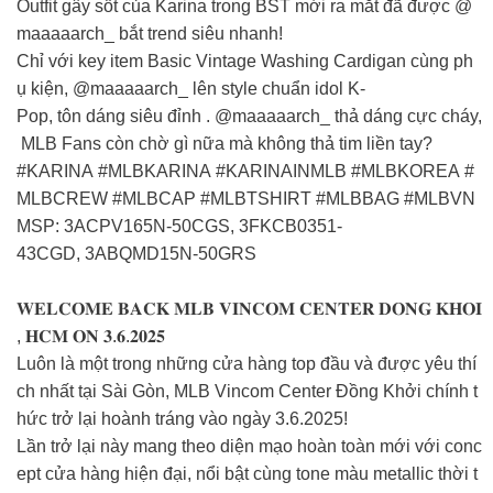
Outfit gây sốt của Karina trong BST mới ra mắt đã được @
maaaaarch_ bắt trend siêu nhanh!
Chỉ với key item Basic Vintage Washing Cardigan cùng ph
ụ kiện, @maaaaarch_ lên style chuẩn idol K-
Pop, tôn dáng siêu đỉnh . @maaaaarch_ thả dáng cực cháy,
MLB Fans còn chờ gì nữa mà không thả tim liền tay?
#KARINA #MLBKARINA #KARINAINMLB #MLBKOREA #
MLBCREW #MLBCAP #MLBTSHIRT #MLBBAG #MLBVN
MSP: 3ACPV165N-50CGS, 3FKCB0351-
43CGD, 3ABQMD15N-50GRS
𝐖𝐄𝐋𝐂𝐎𝐌𝐄 𝐁𝐀𝐂𝐊 𝐌𝐋𝐁 𝐕𝐈𝐍𝐂𝐎𝐌 𝐂𝐄𝐍𝐓𝐄𝐑 𝐃𝐎𝐍𝐆 𝐊𝐇𝐎𝐈
, 𝐇𝐂𝐌 𝐎𝐍 𝟑.𝟔.𝟐𝟎𝟐𝟓
Luôn là một trong những cửa hàng top đầu và được yêu thí
ch nhất tại Sài Gòn, MLB Vincom Center Đồng Khởi chính t
hức trở lại hoành tráng vào ngày 3.6.2025!
Lần trở lại này mang theo diện mạo hoàn toàn mới với conc
ept cửa hàng hiện đại, nổi bật cùng tone màu metallic thời t