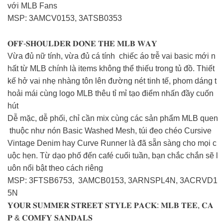
với MLB Fans
MSP: 3AMCV0153, 3ATSB0353
𝐎𝐅𝐅-𝐒𝐇𝐎𝐔𝐋𝐃𝐄𝐑 𝐃𝐎𝐍𝐄 𝐓𝐇𝐄 𝐌𝐋𝐁 𝐖𝐀𝐘
Vừa đủ nữ tính, vừa đủ cá tính chiếc áo trễ vai basic mới n
hất từ MLB chính là items không thể thiếu trong tủ đồ. Thiết
kế hở vai nhẹ nhàng tôn lên đường nét tinh tế, phom dáng t
hoải mái cùng logo MLB thêu tỉ mỉ tạo điểm nhấn đầy cuốn
hút
Dễ mặc, dễ phối, chỉ cần mix cùng các sản phẩm MLB quen
thuộc như nón Basic Washed Mesh, túi đeo chéo Cursive
Vintage Denim hay Curve Runner là đã sẵn sàng cho mọi c
uộc hẹn. Từ dạo phố đến café cuối tuần, bạn chắc chắn sẽ l
uôn nổi bật theo cách riêng
MSP: 3FTSB6753, 3AMCB0153, 3ARNSPL4N, 3ACRVD1
5N
𝐘𝐎𝐔𝐑 𝐒𝐔𝐌𝐌𝐄𝐑 𝐒𝐓𝐑𝐄𝐄𝐓 𝐒𝐓𝐘𝐋𝐄 𝐏𝐀𝐂𝐊: 𝐌𝐋𝐁 𝐓𝐄𝐄, 𝐂𝐀
𝐏 & 𝐂𝐎𝐌𝐅𝐘 𝐒𝐀𝐍𝐃𝐀𝐋𝐒