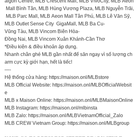
aigon Centre, MLB Crescent Mall, MLB VivoCity, MLB Aeon
Mall Bình Tân, MLB Hùng Vương Plaza, MLB Nguyễn Trãi,
MLB Parc Mall, MLB Aeon Mall Tân Phú, MLB Lê Văn Sỹ,
MLB Outlet Sense City GigaMall, MLB Ba Cu-
Vũng Tàu, MLB Vincom Biên Hòa-
Đồng Nai, MLB Vincom Xuân Khánh-Cần Thơ
*Điều kiện & điều khoản áp dụng.
Nhanh chân ghé MLB gần nhất để săn ngay vì số lượng ch
arm cực kỳ giới hạn, hết là tiếc!
—-
Hệ thống cửa hàng: https://maison.onl/MLBstore
MLB Official Website: https://maison.onl/MLBOfficialWebsit
e
MLB x Maison Online: https://maison.onl/MLBMaisonOnline
MLB Instagram: https://maison.onl/mlbinsta
MLB Zalo: https://maison.onl/MLBVietnamOfficial_Zalo
MLB CREW Vietnam Group: https://maison.onl/MLBgroup