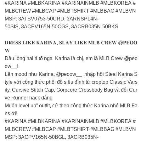
#KARINA #MLBKARINA #KARINAINMLB #MLBKOREA #
MLBCREW #MLBCAP #MLBTSHIRT #MLBBAG #MLBVN
MSP: 3ATSV0753-50CRD, 3ARNSPL4N-
50SIS, 3ACPV165N-50CGS, 3ACRB035N-50BKS
𝐃𝐑𝐄𝐒𝐒 𝐋𝐈𝐊𝐄 𝐊𝐀𝐑𝐈𝐍𝐀, 𝐒𝐋𝐀𝐘 𝐋𝐈𝐊𝐄 𝐌𝐋𝐁 𝐂𝐑𝐄𝐖 @𝐏𝐄𝐎𝐎
𝐖__
Đầu lòng hai ả tố nga Karina là chị, em là MLB Crew @peo
ow__!️‍
Lên mood như Karina, @peoow__ nhập hội Steal Karina S
tyle với công thức phối đồ siêu đỉnh từ croptop Classic Vars
ity, Cursive Stitch Cap, Gorpcore Crossbody Bag và đôi Cur
ve Runner hack dáng
Muốn level up” outfit, cứ theo công thức Karina nhé MLB Fa
ns ơi!
#KARINA #MLBKARINA #KARINAINMLB #MLBKOREA #
MLBCREW #MLBCAP #MLBTSHIRT #MLBBAG #MLBVN
MSP: 3ACPV165N-50BGL, 3ACRB035N-