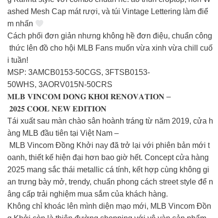
ashed Mesh Cap mát rượi, và túi Vintage Lettering làm điể
m nhấn
Cách phối đơn giản nhưng không hề đơn điệu, chuẩn công
thức lên đồ cho hội MLB Fans muốn vừa xinh vừa chill cuố
i tuần!
MSP: 3AMCB0153-50CGS, 3FTSB0153-
50WHS, 3AORV015N-50CRS
𝐌𝐋𝐁 𝐕𝐈𝐍𝐂𝐎𝐌 𝐃𝐎𝐍𝐆 𝐊𝐇𝐎𝐈 𝐑𝐄𝐍𝐎𝐕𝐀𝐓𝐈𝐎𝐍 –
𝟐𝟎𝟐𝟓 𝐂𝐎𝐎𝐋 𝐍𝐄𝐖 𝐄𝐃𝐈𝐓𝐈𝐎𝐍
Tái xuất sau màn chào sân hoành tráng từ năm 2019, cửa h
àng MLB đầu tiên tại Việt Nam –
MLB Vincom Đồng Khởi nay đã trở lại với phiên bản mới t
oanh, thiết kế hiện đại hơn bao giờ hết. Concept cửa hàng
2025 mang sắc thái metallic cá tính, kết hợp cùng không gi
an trưng bày mở, trendy, chuẩn phong cách street style để n
âng cấp trải nghiệm mua sắm của khách hàng.
Không chỉ khoác lên mình diện mạo mới, MLB Vincom Đồn