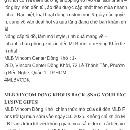
g Khởi còn là thiên đường shopping với vô vàn sản phẩm –
từ giày, nón đến túi, áo đều được cập nhật theo mùa nhanh
nhất. Đặc biệt, loạt hoạt động custom nón & giày độc quyề
n, cùng vô vàn deal hot và quà tặng đang chờ bạn khám ph
á!
Nâng cấp tủ đồ, làm mới style, rinh quà mang về –
nhanh chân phóng zìn zìn đến MLB Vincom Đồng Khởi liề
n nha!
MLB Vincom Center Đồng Khởi: 1-
28D, Vincom Center Đồng Khởi, 72 Lê Thánh Tôn, Phườn
g Bến Nghé, Quận 1, TP.HCM
#MLBVCDK
𝐌𝐋𝐁 𝐕𝐈𝐍𝐂𝐎𝐌 𝐃𝐎𝐍𝐆 𝐊𝐇𝐎𝐈 𝐈𝐒 𝐁𝐀𝐂𝐊 𝐒𝐍𝐀𝐆 𝐘𝐎𝐔𝐑 𝐄𝐗𝐂
𝐋𝐔𝐒𝐈𝐕𝐄 𝐆𝐈𝐅𝐓𝐒!
MLB Vincom Đồng Khởi chính thức mở cửa để đón MLB F
ans trở lại mua sắm vào ngày 3.6.2025. Không chỉ khiến M
LB Fans trầm trồ với không gian mua sắm được cải tiến vư