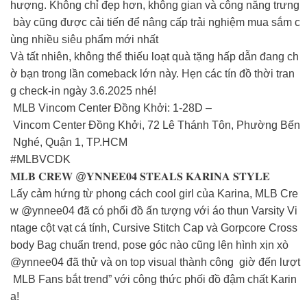
hượng. Không chỉ đẹp hơn, không gian và công năng trưng
bày cũng được cải tiến để nâng cấp trải nghiệm mua sắm c
ùng nhiều siêu phẩm mới nhất ️
Và tất nhiên, không thể thiếu loạt quà tặng hấp dẫn đang ch
ờ bạn trong lần comeback lớn này. Hẹn các tín đồ thời tran
g check-in ngày 3.6.2025 nhé!
MLB Vincom Center Đồng Khởi: 1-28D –
Vincom Center Đồng Khởi, 72 Lê Thánh Tôn, Phường Bến
Nghé, Quận 1, TP.HCM
#MLBVCDK
𝐌𝐋𝐁 𝐂𝐑𝐄𝐖 @𝐘𝐍𝐍𝐄𝐄𝟎𝟒 𝐒𝐓𝐄𝐀𝐋𝐒 𝐊𝐀𝐑𝐈𝐍𝐀 𝐒𝐓𝐘𝐋𝐄
Lấy cảm hứng từ phong cách cool girl của Karina, MLB Cre
w @ynnee04 đã có phối đồ ấn tượng với áo thun Varsity Vi
ntage cột vạt cá tính, Cursive Stitch Cap và Gorpcore Cross
body Bag chuẩn trend, pose góc nào cũng lên hình xịn xò ️‍
@ynnee04 đã thử và on top visual thành công giờ đến lượt
MLB Fans bắt trend” với công thức phối đồ đậm chất Karin
a!