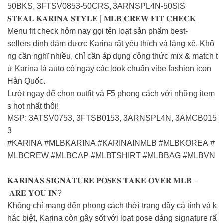
50BKS, 3FTSV0853-50CRS, 3ARNSPL4N-50SIS
𝐒𝐓𝐄𝐀𝐋 𝐊𝐀𝐑𝐈𝐍𝐀 𝐒𝐓𝐘𝐋𝐄 | 𝐌𝐋𝐁 𝐂𝐑𝐄𝐖 𝐅𝐈𝐓 𝐂𝐇𝐄𝐂𝐊
Menu fit check hôm nay gọi tên loạt sản phẩm best-
sellers đình đám được Karina rất yêu thích và lăng xê. Khô
ng cần nghĩ nhiều, chỉ cần áp dụng công thức mix & match t
ừ Karina là auto có ngay các look chuẩn vibe fashion icon
Hàn Quốc.
Lướt ngay để chọn outfit và F5 phong cách với những item
s hot nhất thôi!
MSP: 3ATSV0753, 3FTSB0153, 3ARNSPL4N, 3AMCB015
3
#KARINA #MLBKARINA #KARINAINMLB #MLBKOREA #
MLBCREW #MLBCAP #MLBTSHIRT #MLBBAG #MLBVN
𝐊𝐀𝐑𝐈𝐍𝐀𝐒 𝐒𝐈𝐆𝐍𝐀𝐓𝐔𝐑𝐄 𝐏𝐎𝐒𝐄𝐒 𝐓𝐀𝐊𝐄 𝐎𝐕𝐄𝐑 𝐌𝐋𝐁 –
𝐀𝐑𝐄 𝐘𝐎𝐔 𝐈𝐍?
Không chỉ mang đến phong cách thời trang đầy cá tính và k
hác biệt, Karina còn gây sốt với loạt pose dáng signature rấ