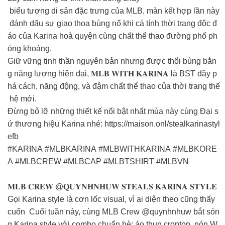
biểu tượng di sản đặc trưng của MLB, màn kết hợp lần này
đánh dấu sự giao thoa bùng nổ khi cá tính thời trang độc đ
áo của Karina hoà quyện cùng chất thể thao đường phố ph
óng khoáng.
Giữ vững tinh thần nguyên bản nhưng được thổi bùng bằn
g năng lượng hiện đại, 𝐌𝐋𝐁 𝐖𝐈𝐓𝐇 𝐊𝐀𝐑𝐈𝐍𝐀 là BST đầy p
há cách, năng động, và đậm chất thể thao của thời trang thế
hệ mới.
Đừng bỏ lỡ những thiết kế nổi bật nhất mùa này cùng Đại s
ứ thương hiệu Karina nhé: https://maison.onl/stealkarinastyl
efb
#KARINA #MLBKARINA #MLBWITHKARINA #MLBKORE
A #MLBCREW #MLBCAP #MLBTSHIRT #MLBVN
𝐌𝐋𝐁 𝐂𝐑𝐄𝐖 @𝐐𝐔𝐘𝐍𝐇𝐍𝐇𝐔𝐖 𝐒𝐓𝐄𝐀𝐋𝐒 𝐊𝐀𝐑𝐈𝐍𝐀 𝐒𝐓𝐘𝐋𝐄
Gọi Karina style là cơn lốc visual, vì ai diện theo cũng thấy
cuốn
Cuối tuần này, cùng MLB Crew @quynhnhuw bắt són
g Karina style với combo chuẩn hè: áo thun croptop, nón W