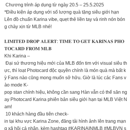
Chương trình áp dụng từ ngày 20.5 – 25.5.2025
*Điều kiện áp dụng với số lượng quà tặng siêu giới hạn
Lên đồ chuẩn Karina vibe, quẹt thẻ liền tay và rinh nón bón
g chày xịn từ MLB nhé!
𝐋𝐈𝐌𝐈𝐓𝐄𝐃 𝐃𝐑𝐎𝐏 𝐀𝐋𝐄𝐑𝐓: 𝐓𝐈𝐌𝐄 𝐓𝐎 𝐆𝐄𝐓 𝐊𝐀𝐑𝐈𝐍𝐀𝐒 𝐏𝐇𝐎
𝐓𝐎𝐂𝐀𝐑𝐃 𝐅𝐑𝐎𝐌 𝐌𝐋𝐁
Khi Karina –
Đại sứ thương hiệu mới của MLB đốn tim với visual siêu th
ực, thì loạt Photocard độc quyền chính là món quà mà bất k
ỳ Fans nào cũng mong muốn sở hữu. Giờ là lúc các Fans v
ào mode K-
pop stan chính hiệu, không cần sang Hàn vẫn có thể săn ng
ay Photocard Karina phiên bản siêu giới hạn tại MLB Việt N
am!
10 khách hàng đầu tiên check-
in tại khu vực Karina Zone, đăng tải hình ảnh lên trang mạn
g xã hội cá nhân, kèm hashtag #KARINAINMLB #MLBVN s