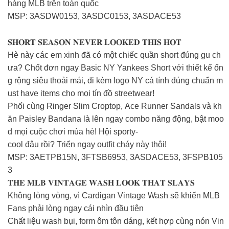
hàng MLB trên toàn quốc
MSP: 3ASDW0153, 3ASDC0153, 3ASDACE53
𝐒𝐇𝐎𝐑𝐓 𝐒𝐄𝐀𝐒𝐎𝐍 𝐍𝐄𝐕𝐄𝐑 𝐋𝐎𝐎𝐊𝐄𝐃 𝐓𝐇𝐈𝐒 𝐇𝐎𝐓
Hè này các em xinh đã có một chiếc quần short đúng gu ch
ưa? Chốt đơn ngay Basic NY Yankees Short với thiết kế ốn
g rộng siêu thoải mái, đi kèm logo NY cá tính đúng chuẩn m
ust have items cho mọi tín đồ streetwear! ️
Phối cùng Ringer Slim Croptop, Ace Runner Sandals và kh
ăn Paisley Bandana là lên ngay combo năng động, bật moo
d mọi cuộc chơi mùa hè! Hội sporty-
cool đâu rồi? Triển ngay outfit cháy này thôi!
MSP: 3AETPB15N, 3FTSB6953, 3ASDACE53, 3FSPB105
3
𝐓𝐇𝐄 𝐌𝐋𝐁 𝐕𝐈𝐍𝐓𝐀𝐆𝐄 𝐖𝐀𝐒𝐇 𝐋𝐎𝐎𝐊 𝐓𝐇𝐀𝐓 𝐒𝐋𝐀𝐘𝐒
Không lòng vòng, vì Cardigan Vintage Wash sẽ khiến MLB
Fans phải lòng ngay cái nhìn đầu tiên
Chất liệu wash bụi, form ôm tôn dáng, kết hợp cùng nón Vin