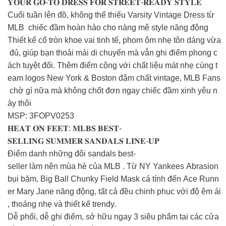
𝐘𝐎𝐔𝐑 𝐆𝐎-𝐓𝐎 𝐃𝐑𝐄𝐒𝐒 𝐅𝐎𝐑 𝐒𝐓𝐑𝐄𝐄𝐓-𝐑𝐄𝐀𝐃𝐘 𝐒𝐓𝐘𝐋𝐄
Cuối tuần lên đồ, không thể thiếu Varsity Vintage Dress từ
MLB chiếc đầm hoàn hảo cho nàng mê style năng động ️
Thiết kế cổ tròn khoe vai tinh tế, phom ôm nhẹ tôn dáng vừa
đủ, giúp bạn thoải mái di chuyển mà vẫn ghi điểm phong c
ách tuyệt đối. Thêm điểm cộng với chất liệu mát nhẹ cùng t
eam logos New York & Boston đậm chất vintage, MLB Fans
chờ gì nữa mà không chốt đơn ngay chiếc đầm xinh yêu n
ày thôi
MSP: 3FOPV0253
𝐇𝐄𝐀𝐓 𝐎𝐍 𝐅𝐄𝐄𝐓: 𝐌𝐋𝐁𝐒 𝐁𝐄𝐒𝐓-
𝐒𝐄𝐋𝐋𝐈𝐍𝐆 𝐒𝐔𝐌𝐌𝐄𝐑 𝐒𝐀𝐍𝐃𝐀𝐋𝐒 𝐋𝐈𝐍𝐄-𝐔𝐏
Điểm danh những đôi sandals best-
seller làm nên mùa hè của MLB ️. Từ NY Yankees Abrasion
bụi bặm, Big Ball Chunky Field Mask cá tính đến Ace Runn
er Mary Jane năng động, tất cả đều chinh phục với độ êm ái
, thoáng nhẹ và thiết kế trendy.
Dễ phối, dễ ghi điểm, sở hữu ngay 3 siêu phẩm tại các cửa