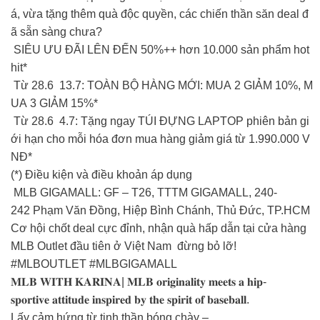
á, vừa tặng thêm quà độc quyền, các chiến thần săn deal đ
ã sẵn sàng chưa?
SIÊU ƯU ĐÃI LÊN ĐẾN 50%++ hơn 10.000 sản phẩm hot
hit*
Từ 28.6 13.7: TOÀN BỘ HÀNG MỚI: MUA 2 GIẢM 10%, M
UA 3 GIẢM 15%*
Từ 28.6 4.7: Tặng ngay TÚI ĐỰNG LAPTOP phiên bản gi
ới hạn cho mỗi hóa đơn mua hàng giảm giá từ 1.990.000 V
NĐ*
(*) Điều kiện và điều khoản áp dụng
MLB GIGAMALL: GF – T26, TTTM GIGAMALL, 240-
242 Phạm Văn Đồng, Hiệp Bình Chánh, Thủ Đức, TP.HCM
Cơ hội chốt deal cực đỉnh, nhận quà hấp dẫn tại cửa hàng
MLB Outlet đầu tiên ở Việt Nam đừng bỏ lỡ!
#MLBOUTLET #MLBGIGAMALL
𝐌𝐋𝐁 𝐖𝐈𝐓𝐇 𝐊𝐀𝐑𝐈𝐍𝐀| 𝐌𝐋𝐁 𝐨𝐫𝐢𝐠𝐢𝐧𝐚𝐥𝐢𝐭𝐲 𝐦𝐞𝐞𝐭𝐬 𝐚 𝐡𝐢𝐩-
𝐬𝐩𝐨𝐫𝐭𝐢𝐯𝐞 𝐚𝐭𝐭𝐢𝐭𝐮𝐝𝐞 𝐢𝐧𝐬𝐩𝐢𝐫𝐞𝐝 𝐛𝐲 𝐭𝐡𝐞 𝐬𝐩𝐢𝐫𝐢𝐭 𝐨𝐟 𝐛𝐚𝐬𝐞𝐛𝐚𝐥𝐥.
Lấy cảm hứng từ tinh thần bóng chày –