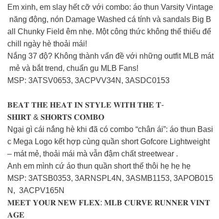
Em xinh, em slay hết cỡ với combo: áo thun Varsity Vintage
năng động, nón Damage Washed cá tính và sandals Big B
all Chunky Field êm nhẹ. Một công thức không thể thiếu để
chill ngày hè thoải mái! ️
Nắng 37 độ? Không thành vấn đề với những outfit MLB mát
mẻ và bắt trend, chuẩn gu MLB Fans!
MSP: 3ATSV0653, 3ACPVV34N, 3ASDC0153
𝐁𝐄𝐀𝐓 𝐓𝐇𝐄 𝐇𝐄𝐀𝐓 𝐈𝐍 𝐒𝐓𝐘𝐋𝐄 𝐖𝐈𝐓𝐇 𝐓𝐇𝐄 𝐓-
𝐒𝐇𝐈𝐑𝐓 & 𝐒𝐇𝐎𝐑𝐓𝐒 𝐂𝐎𝐌𝐁𝐎
Ngại gì cái nắng hè khi đã có combo “chân ái”: áo thun Basi
c Mega Logo kết hợp cùng quần short Gofcore Lightweight
– mát mẻ, thoải mái mà vẫn đậm chất streetwear ️.
Anh em mình cứ áo thun quần short thế thôi hẹ hẹ hẹ
MSP: 3ATSB0353, 3ARNSPL4N, 3ASMB1153, 3APOB015
N, 3ACPV165N
𝐌𝐄𝐄𝐓 𝐘𝐎𝐔𝐑 𝐍𝐄𝐖 𝐅𝐋𝐄𝐗: 𝐌𝐋𝐁 𝐂𝐔𝐑𝐕𝐄 𝐑𝐔𝐍𝐍𝐄𝐑 𝐕𝐈𝐍𝐓
𝐀𝐆𝐄