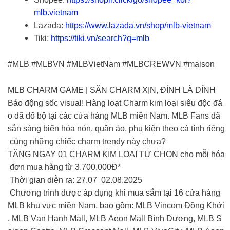
mlb.vietnam
Lazada:
https://www.lazada.vn/shop/mlb-vietnam
Tiki:
https://tiki.vn/search?q=mlb
#MLB #MLBVN #MLBVietNam #MLBCREWVN #maison
MLB CHARM GAME | SĂN CHARM XỊN, ĐÍNH LÀ DÍNH ️‍
Báo động sốc visual! Hàng loạt Charm kim loại siêu độc đá
o đã đổ bộ tại các cửa hàng MLB miền Nam. MLB Fans đã
sẵn sàng biến hóa nón, quần áo, phụ kiện theo cá tính riêng
cùng những chiếc charm trendy này chưa?
TẶNG NGAY 01 CHARM KIM LOẠI TỰ CHỌN cho mỗi hóa
đơn mua hàng từ 3.700.000Đ*
Thời gian diễn ra: 27.07 02.08.2025
Chương trình được áp dụng khi mua sắm tại 16 cửa hàng
MLB khu vực miền Nam, bao gồm: MLB Vincom Đồng Khởi
, MLB Vạn Hạnh Mall, MLB Aeon Mall Bình Dương, MLB S