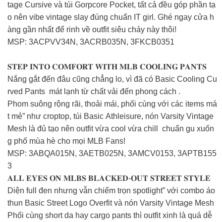
tage Cursive và túi Gorpcore Pocket, tất cả đều góp phần tạ
o nên vibe vintage slay đúng chuẩn IT girl. Ghé ngay cửa h
àng gần nhất để rinh về outfit siêu cháy này thôi!
MSP: 3ACPVV34N, 3ACRB035N, 3FKCB0351
𝐒𝐓𝐄𝐏 𝐈𝐍𝐓𝐎 𝐂𝐎𝐌𝐅𝐎𝐑𝐓 𝐖𝐈𝐓𝐇 𝐌𝐋𝐁 𝐂𝐎𝐎𝐋𝐈𝐍𝐆 𝐏𝐀𝐍𝐓𝐒
Nắng gắt đến đâu cũng chẳng lo, vì đã có Basic Cooling Cu
rved Pants mát lạnh từ chất vải đến phong cách .
Phom suông rộng rãi, thoải mái, phối cùng với các items má
t mẻ” như croptop, túi Basic Athleisure, nón Varsity Vintage
Mesh là đủ tạo nên outfit vừa cool vừa chill chuẩn gu xuốn
g phố mùa hè cho mọi MLB Fans!
MSP: 3ABQA015N, 3AETB025N, 3AMCV0153, 3APTB155
3
𝐀𝐋𝐋 𝐄𝐘𝐄𝐒 𝐎𝐍 𝐌𝐋𝐁𝐒 𝐁𝐋𝐀𝐂𝐊𝐄𝐃-𝐎𝐔𝐓 𝐒𝐓𝐑𝐄𝐄𝐓 𝐒𝐓𝐘𝐋𝐄
Diện full đen nhưng vẫn chiếm trọn spotlight” với combo áo
thun Basic Street Logo Overfit và nón Varsity Vintage Mesh
Phối cùng short da hay cargo pants thì outfit xinh là quá dễ