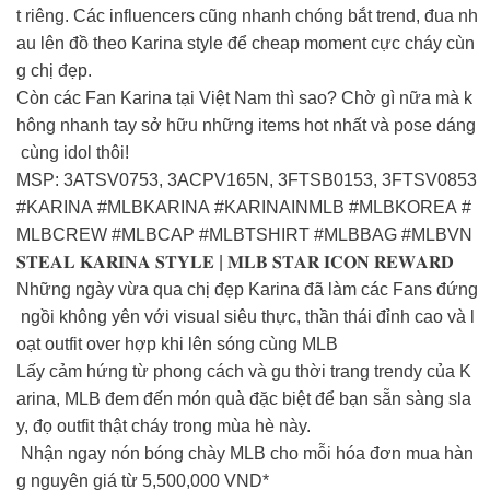
t riêng. Các influencers cũng nhanh chóng bắt trend, đua nh
au lên đồ theo Karina style để cheap moment cực cháy cùn
g chị đẹp.
Còn các Fan Karina tại Việt Nam thì sao? Chờ gì nữa mà k
hông nhanh tay sở hữu những items hot nhất và pose dáng
cùng idol thôi!
MSP: 3ATSV0753, 3ACPV165N, 3FTSB0153, 3FTSV0853
#KARINA #MLBKARINA #KARINAINMLB #MLBKOREA #
MLBCREW #MLBCAP #MLBTSHIRT #MLBBAG #MLBVN
𝐒𝐓𝐄𝐀𝐋 𝐊𝐀𝐑𝐈𝐍𝐀 𝐒𝐓𝐘𝐋𝐄 | 𝐌𝐋𝐁 𝐒𝐓𝐀𝐑 𝐈𝐂𝐎𝐍 𝐑𝐄𝐖𝐀𝐑𝐃
Những ngày vừa qua chị đẹp Karina đã làm các Fans đứng
ngồi không yên với visual siêu thực, thần thái đỉnh cao và l
oạt outfit over hợp khi lên sóng cùng MLB
Lấy cảm hứng từ phong cách và gu thời trang trendy của K
arina, MLB đem đến món quà đặc biệt để bạn sẵn sàng sla
y, đọ outfit thật cháy trong mùa hè này.
Nhận ngay nón bóng chày MLB cho mỗi hóa đơn mua hàn
g nguyên giá từ 5,500,000 VND*