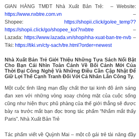
GIAN HÀNG TMĐT Nhà Xuất Bản Trẻ: – Website:
https://www.nxbtre.com.vn
–
Shopee:
https://shopii.click/go/ee_temp??
https://shopii.click/go/shopee_kol?nxbtre
–
Lazada:
https://www.lazada.vn/shop/nha-xuat-ban-tre-nvb
–
Tiki:
https://tiki.vn/cty-sach/tre.html?order=newest
Nhà Xuất Bản Trẻ Giới Thiệu Những Tựa Sách Nổi Bật
Cho Bạn Cái Nhìn Toàn Cảnh Về Bối Cảnh Mới Của
Thời Đại Công Nghệ Và Những Điều Cần Cập Nhật Để
Giữ Lợi Thế Cạnh Tranh Đối Với Cá Nhân Lẫn Công Ty.
Một cuộc tình lãng mạn đầy chất thơ tại kinh đô ánh sáng
đan xen với những vòng xoay chóng mặt của cuộc sống
cũng như hiện thực phũ phàng của thế giới thẳng sẽ được
bày ra trước mắt bạn đọc trong tác phẩm “Nhắm mắt thấy
Paris”. Nhà Xuất Bản Trẻ
Tác phẩm viết về Quỳnh Mai – một cô gái trẻ tài năng đầy