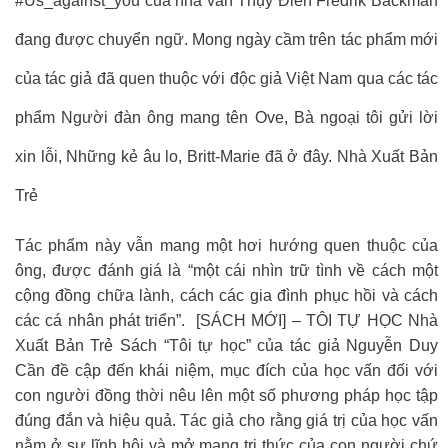
#Us_against_you của nhà văn Thụy Điển Fredrik Backman
đang được chuyển ngữ. Mong ngày cầm trên tác phẩm mới
của tác giả đã quen thuộc với độc giả Việt Nam qua các tác
phẩm Người đàn ông mang tên Ove, Bà ngoại tôi gửi lời
xin lỗi, Những kẻ âu lo, Britt-Marie đã ở đây. Nhà Xuất Bản
Trẻ
Tác phẩm này vẫn mang một hơi hướng quen thuộc của
ông, được đánh giá là “một cái nhìn trữ tình về cách một
cộng đồng chữa lành, cách các gia đình phục hồi và cách
các cá nhân phát triển”. [SÁCH MỚI] – TÔI TỰ HỌC Nhà
Xuất Bản Trẻ Sách “Tôi tự học” của tác giả Nguyễn Duy
Cần đề cập đến khái niệm, mục đích của học vấn đối với
con người đồng thời nêu lên một số phương pháp học tập
đúng đắn và hiệu quả. Tác giả cho rằng giá trị của học vấn
nằm ở sự lĩnh hội và mở mang tri thức của con người chứ