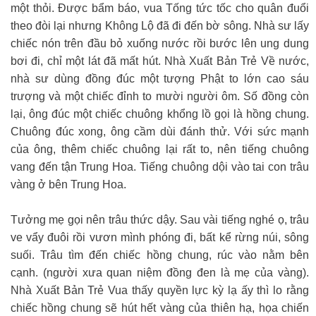
một thỏi. Được bẩm báo, vua Tống tức tốc cho quân đuổi
theo đòi lại nhưng Không Lộ đã đi đến bờ sông. Nhà sư lấy
chiếc nón trên đầu bỏ xuống nước rồi bước lên ung dung
bơi đi, chỉ một lát đã mất hút. Nhà Xuất Bản Trẻ Về nước,
nhà sư dùng đồng đúc một tượng Phật to lớn cao sáu
trượng và một chiếc đỉnh to mười người ôm. Số đồng còn
lại, ông đúc một chiếc chuông khổng lồ gọi là hồng chung.
Chuông đúc xong, ông cầm dùi đánh thử. Với sức mạnh
của ông, thêm chiếc chuông lại rất to, nên tiếng chuông
vang đến tận Trung Hoa. Tiếng chuông dội vào tai con trâu
vàng ở bên Trung Hoa.
Tưởng mẹ gọi nên trâu thức dậy. Sau vài tiếng nghé ọ, trâu
ve vẩy đuôi rồi vươn mình phóng đi, bất kể rừng núi, sông
suối. Trâu tìm đến chiếc hồng chung, rúc vào nằm bên
cạnh. (người xưa quan niệm đồng đen là mẹ của vàng).
Nhà Xuất Bản Trẻ Vua thấy quyền lực kỳ lạ ấy thì lo rằng
chiếc hồng chung sẽ hút hết vàng của thiên hạ, họa chiến