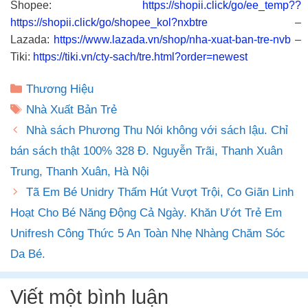
Shopee:
https://shopii.click/go/ee_temp??
https://shopii.click/go/shopee_kol?nxbtre
–
Lazada:
https://www.lazada.vn/shop/nha-xuat-ban-tre-nvb
–
Tiki:
https://tiki.vn/cty-sach/tre.html?order=newest
Danh
Thương Hiệu
mục
Thẻ
Nhà Xuất Bản Trẻ
Nhà sách Phương Thu Nói không với sách lậu. Chỉ
bán sách thật 100% 328 Đ. Nguyễn Trãi, Thanh Xuân
Trung, Thanh Xuân, Hà Nội
Tã Em Bé Unidry Thấm Hút Vượt Trội, Co Giãn Linh
Hoạt Cho Bé Năng Động Cả Ngày. Khăn Ướt Trẻ Em
Unifresh Công Thức 5 An Toàn Nhẹ Nhàng Chăm Sóc
Da Bé.
Viết một bình luận