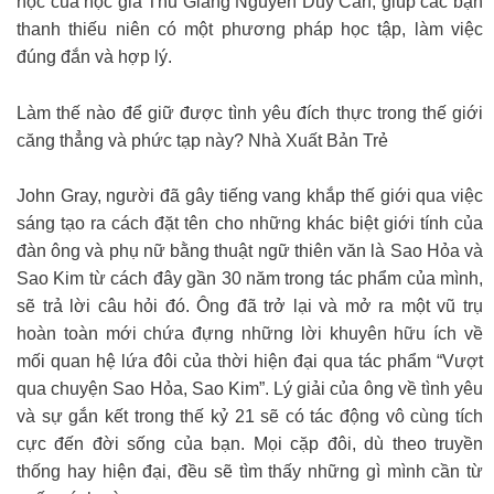
học của học giả Thu Giang Nguyễn Duy Cần, giúp các bạn
thanh thiếu niên có một phương pháp học tập, làm việc
đúng đắn và hợp lý.
Làm thế nào để giữ được tình yêu đích thực trong thế giới
căng thẳng và phức tạp này? Nhà Xuất Bản Trẻ
John Gray, người đã gây tiếng vang khắp thế giới qua việc
sáng tạo ra cách đặt tên cho những khác biệt giới tính của
đàn ông và phụ nữ bằng thuật ngữ thiên văn là Sao Hỏa và
Sao Kim từ cách đây gần 30 năm trong tác phẩm của mình,
sẽ trả lời câu hỏi đó. Ông đã trở lại và mở ra một vũ trụ
hoàn toàn mới chứa đựng những lời khuyên hữu ích về
mối quan hệ lứa đôi của thời hiện đại qua tác phẩm “Vượt
qua chuyện Sao Hỏa, Sao Kim”. Lý giải của ông về tình yêu
và sự gắn kết trong thế kỷ 21 sẽ có tác động vô cùng tích
cực đến đời sống của bạn. Mọi cặp đôi, dù theo truyền
thống hay hiện đại, đều sẽ tìm thấy những gì mình cần từ