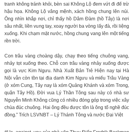
tranh không tránh khỏi, bèn sai Không Lộ đem vứt đi để trừ
hậu họa. Không Lộ vâng mệnh, xách hồng chung lên núi.
Ông nhìn khắp nơi, chỉ thấy hồ Dâm Đàm (hồ Tây) là nơi
sâu nhất, liền vung tay, xoay người ba vòng lấy đà, rồi liệng
xuống. Khi chạm mặt nước, hồng chung vang lên một tiếng
rền trời.
Con trâu vàng choàng dậy, chạy theo tiếng chuông vang,
nhảy tọt xuống theo. Chỗ con trâu vàng nhảy xuống được
gọi là vực Kim Ngưu. Nhà Xuất Bản Trẻ Hiện nay tại Hà
Nội vẫn còn tồn tại địa danh Kim Ngưu và miếu Trâu Vàng
(ở xóm Cung, Tây nay là xóm Quảng Khánh và xóm Trong,
quận Tây Hồ). Đời vua Lý Thần Tông sau này có nhà sư
Nguyễn Minh Không cũng có nhiều đóng góp trong việc xây
chùa đúc chuông. Hai ông đều được tôn là ông tổ nghề đúc
đồng.” Trích LSVNBT – Lý Thánh Tông và nước Đại Việt