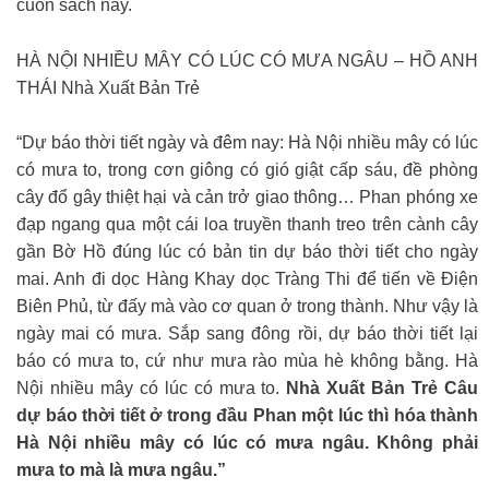
cuốn sách này.
HÀ NỘI NHIỀU MÂY CÓ LÚC CÓ MƯA NGÂU – HỒ ANH
THÁI Nhà Xuất Bản Trẻ
“Dự báo thời tiết ngày và đêm nay: Hà Nội nhiều mây có lúc
có mưa to, trong cơn giông có gió giật cấp sáu, đề phòng
cây đổ gây thiệt hại và cản trở giao thông… Phan phóng xe
đạp ngang qua một cái loa truyền thanh treo trên cành cây
gần Bờ Hồ đúng lúc có bản tin dự báo thời tiết cho ngày
mai. Anh đi dọc Hàng Khay dọc Tràng Thi để tiến về Điện
Biên Phủ, từ đấy mà vào cơ quan ở trong thành. Như vậy là
ngày mai có mưa. Sắp sang đông rồi, dự báo thời tiết lại
báo có mưa to, cứ như mưa rào mùa hè không bằng. Hà
Nội nhiều mây có lúc có mưa to.
Nhà Xuất Bản Trẻ Câu
dự báo thời tiết ở trong đầu Phan một lúc thì hóa thành
Hà Nội nhiều mây có lúc có mưa ngâu. Không phải
mưa to mà là mưa ngâu.”