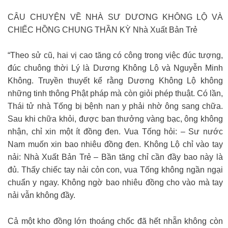
CÂU CHUYỆN VỀ NHÀ SƯ DƯƠNG KHÔNG LỘ VÀ
CHIẾC HỒNG CHUNG THẦN KỲ Nhà Xuất Bản Trẻ
“Theo sử cũ, hai vị cao tăng có công trong việc đúc tượng,
đúc chuông thời Lý là Dương Không Lộ và Nguyễn Minh
Không. Truyền thuyết kể rằng Dương Không Lộ không
những tinh thông Phật pháp mà còn giỏi phép thuật. Có lần,
Thái tử nhà Tống bị bệnh nan y phải nhờ ông sang chữa.
Sau khi chữa khỏi, được ban thưởng vàng bạc, ông không
nhận, chỉ xin một ít đồng đen. Vua Tống hỏi: – Sư nước
Nam muốn xin bao nhiêu đồng đen. Không Lộ chỉ vào tay
nải: Nhà Xuất Bản Trẻ – Bần tăng chỉ cần đầy bao này là
đủ. Thấy chiếc tay nải cỏn con, vua Tống không ngần ngại
chuẩn y ngay. Không ngờ bao nhiêu đồng cho vào mà tay
nải vẫn không đầy.
Cả một kho đồng lớn thoáng chốc đã hết nhẵn không còn