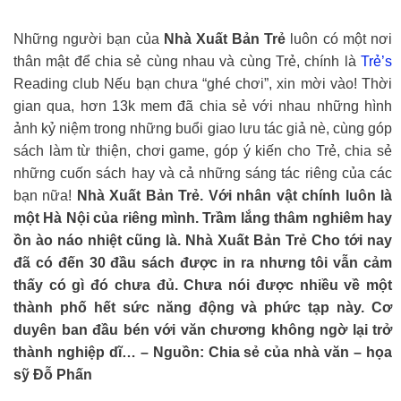
Những người bạn của
Nhà Xuất Bản Trẻ
luôn có một nơi
thân mật để chia sẻ cùng nhau và cùng Trẻ, chính là
Trẻ’s
Reading club Nếu bạn chưa “ghé chơi”, xin mời vào! Thời
gian qua, hơn 13k mem đã chia sẻ với nhau những hình
ảnh kỷ niệm trong những buổi giao lưu tác giả nè, cùng góp
sách làm từ thiện, chơi game, góp ý kiến cho Trẻ, chia sẻ
những cuốn sách hay và cả những sáng tác riêng của các
bạn nữa!
Nhà Xuất Bản Trẻ. Với nhân vật chính luôn là
một Hà Nội của riêng mình. Trầm lắng thâm nghiêm hay
ồn ào náo nhiệt cũng là. Nhà Xuất Bản Trẻ Cho tới nay
đã có đến 30 đầu sách được in ra nhưng tôi vẫn cảm
thấy có gì đó chưa đủ. Chưa nói được nhiều về một
thành phố hết sức năng động và phức tạp này. Cơ
duyên ban đầu bén với văn chương không ngờ lại trở
thành nghiệp dĩ… – Nguồn: Chia sẻ của nhà văn – họa
sỹ Đỗ Phấn