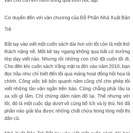
vấn cho con em mình trong quá trình học tập.
Cơ duyên đến với văn chương của Đỗ Phấn Nhà Xuất Bản
Trẻ
Bắt tay vào viết một cuốn sách dài hơi với tôi còn là một thử
thách nặng nề. Một kẻ tay ngang không qua bất cứ trường
lớp dạy viết nào. Nhưng rồi những con chữ đã cuốn tôi đi.
Cho đến khi cuốn sách Vắng mặt ra đời vào năm 2010, bạn
đọc hầu như chỉ biết đến tôi qua mảng hoạt động hội họa là
chính. Công việc bề bộn quanh năm cũng chỉ cho phép tôi
viết những tản văn ngắn trên báo. Cũng chẳng phải lâu la
xa xôi gì lắm. Chỉ chừng dăm năm đổ lại. Thế nhưng với
tôi, đó là một cuộc tập dượt vô cùng bổ ích và lý thú. Nó đã
phần nào giải tỏa được những chất chứa trong lòng một thị
dân cũ.