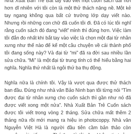
Nhà Xuất Bản Trẻ Bắt tay vào viết một cuốn sách dài hơi
hơn dĩ nhiên với tôi còn là một thử thách nặng nề. Một kẻ
tay ngang không qua bất cứ trường lớp dạy viết nào.
Nhưng rồi những con chữ đã cuốn tôi đi. Đã có lúc tôi nghĩ
rằng cuốn sách đó đang “viết” mình thì đúng hơn. Việc làm
tôi đắn đo nhất khi bắt tay vào việc là chọn một đại từ nhân
xưng như thế nào để kể một câu chuyện về cái thành phố
tôi đang sống này? Và đại từ “mi” đã ra đời sau nhiều lần
sửa chữa. “Mi” là một đại từ trung tính có thể hiểu bằng hai
nghĩa. Nghĩa thứ nhất là ngôi thứ ba thụ động.
Nghĩa nữa là chính tôi. Vậy là vượt qua được thử thách
ban đầu. Đúng như nhà văn Bảo Ninh bạn tôi từng nói “Tìm
được đại từ nhân xưng cho cuốn sách thì gần như nó đã
được viết xong một nửa”. Nhà Xuất Bản Trẻ Cuốn sách
được tôi viết trong vòng 2 tháng. Sửa chữa mất thêm 2
tháng nữa rồi mới mang ra hiệu in photocoppy. Nhà văn
Nguyễn Việt Hà là người đầu tiên cầm bản thảo còn