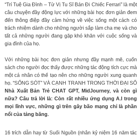
“Trí Tuệ Gia Đình – Từ Vị Tu Sĩ Bán Đi Chiếc Ferrari” là một
câu chuyện đầy động lực với những bài học đơn giản đem
đến thông điệp đầy cảm hứng về việc sống một cách có
trách nhiệm dành cho những người sắp làm cha mẹ và cho
tất cả những người đang gặp khó khăn với cuộc sống và
gia đình của họ.
Với những bài học đơn giản nhưng đầy mạnh mẽ, cuốn
sách cho người đọc thấy được những tác động tích cực mà
một cá nhân có thể tạo nên cho những người xung quanh
họ. “SỐNG SÓT” VÀ CẠNH TRANH TRONG THỜI ĐẠI SỐ
Nhà Xuất Bản Trẻ CHAT GPT, MidJourney, và còn gì
nữa? Câu trả lời là: Còn rất nhiều ứng dụng A.I trong
mọi lĩnh vực, những gì trên gây bão mạng chỉ là phần
nổi của tảng băng.
16 trích dẫn hay từ Suối Nguồn (nhân kỷ niệm 16 năm tác