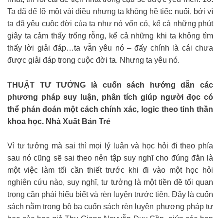
Ta đã để lỡ một vài điều nhưng ta không hề tiếc nuối, bởi vì
ta đã yêu cuộc đời của ta như nó vốn có, kể cả những phút
giây ta cảm thấy trống rỗng, kể cả những khi ta không tìm
thấy lời giải đáp…ta vẫn yêu nó – đấy chính là cái chưa
được giải đáp trong cuộc đời ta. Nhưng ta yêu nó.
THUẬT TƯ TƯỞNG là cuốn sách hướng dẫn các
phương pháp suy luận, phân tích giúp người đọc có
thể phán đoán một cách chính xác, logic theo tinh thần
khoa học. Nhà Xuất Bản Trẻ
Vì tư tưởng mà sai thì mọi lý luận và học hỏi đi theo phía
sau nó cũng sẽ sai theo nên tập suy nghĩ cho đúng đắn là
một việc làm tối cần thiết trước khi đi vào một học hỏi
nghiên cứu nào, suy nghĩ, tư tưởng là một tiền đề tối quan
trọng cần phải hiểu biết và rèn luyện trước tiên. Đây là cuốn
sách nằm trong bộ ba cuốn sách rèn luyện phương pháp tự