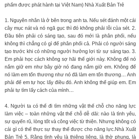
phẩm được phát hành tại Việt Nam) Nhà Xuất Bản Trẻ
1. Nguyên nhân là ở bên trong anh ta. Nếu sét đánh một cái
cây mục nát và nó ngã gục thì đó không phải lỗi của sét. 2.
Đầu tiên phải có sáng tạo, sau đó mới là phân phối, nếu
không thì chẳng có gì để phân phối cả. Phải có người sáng
tạo trước khi có những người hưởng lợi từ sự sáng tạo. 3.
Em phải học cách không sợ hãi thế giới này. Không để nó
nắm giữ em như bây giờ nó đang nắm giữ em. Không để
nó làm em tổn thương như nó đã làm em tổn thương… Anh
phải để em tự học lấy điều đó. Anh không thể giúp em. Em
phải tự tìm lấy cách của mình…
4. Người ta có thể đi tìm những vật thế chỗ cho năng lực
làm việc – toàn những vật thế chỗ dễ dãi: nào là tình yêu,
sự quyến rũ, lòng tốt và công việc từ thiện. Nhưng không có
cái gì có thể thực sự thay thế được cho năng lực.Nhà Xuất
Bản Trẻ 5. Rằng tình yêu là thiêng liêng, là thờ phụng, là