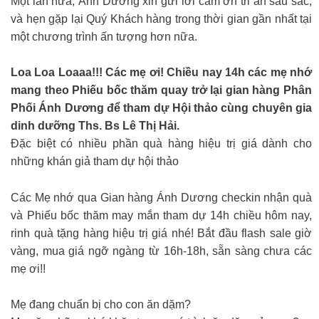
Một lần nữa, Ánh Dương xin gửi lời cảm ơn tri ân sâu sắc,
và hẹn gặp lại Quý Khách hàng trong thời gian gần nhất tại
một chương trình ấn tượng hơn nữa.
Loa Loa Loaaa!!! Các mẹ ơi! Chiều nay 14h các mẹ nhớ
mang theo Phiếu bốc thăm quay trở lại gian hàng Phân
Phối Ánh Dương để tham dự Hội thảo cùng chuyên gia
dinh dưỡng Ths. Bs Lê Thị Hải.
Đặc biệt có nhiều phần quà hàng hiệu trị giá dành cho
những khán giả tham dự hội thảo
Các Mẹ nhớ qua Gian hàng Ánh Dương checkin nhận quà
và Phiếu bốc thăm may mắn tham dự 14h chiều hôm nay,
rinh quà tặng hàng hiệu trị giá nhé! Bắt đầu flash sale giờ
vàng, mua giá ngỡ ngàng từ 16h-18h, sẵn sàng chưa các
mẹ ơi!!
Mẹ đang chuẩn bị cho con ăn dặm?