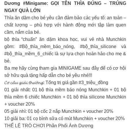
Dương #Minigame: GỌI TÊN THÌA ĐÚNG – TRÚNG
NGAY QUÀ LỚN
Thìa ăn dặm cho bé yêu cần đảm bảo các yếu tố: an toàn –
chất lượng – phù hợp với hành động mới tập làm quen
cầm, nắm của bé.
bộ thìa “chuẩn” ăn dặm khoa học, vui vẻ nhà Munchkin
gồm: #Bộ_thìa_mềm_báo_nóng, #bộ_thìa_silicone và
#bộ_thìa_mềm_6_chiếc là sự lựa chọn hoàn hảo cho mẹ &
bé.
Ba mẹ hãy cùng tham gia MINIGAME sau đây để có cơ hội
sở hữu quà tặng hấp dẫn cho bé yêu nhé!!!
️𝓒𝓸̛ 𝓬𝓪̂́𝓾 𝓰𝓲𝓪̉𝓲 𝓽𝓱𝓾̛𝓸̛̉𝓷𝓰: Tổng trị giá gần #3_triệu_đồng
01 giải nhất: 01 bộ thìa mềm báo nóng Munchkin + 01 bộ
thìa mềm 6 chiếc Munchkin + 01 bộ thìa silicone Munchkin
+ voucher 20%
05 giải nhì: 01 bộ cốc 2 nắp Munchkin + voucher 20%
10 giải ba: 01 cọ bình sữa có mút Munchkin + voucher 20%
THỂ LỆ TRÒ CHƠI Phân Phối Ánh Dương