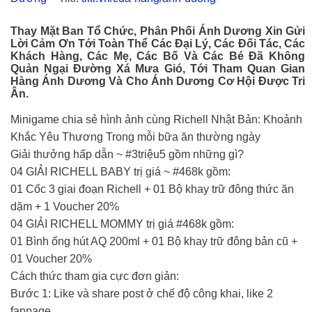
Thay Mặt Ban Tổ Chức, Phân Phối Ánh Dương Xin Gửi
Lời Cảm Ơn Tới Toàn Thể Các Đại Lý, Các Đối Tác, Các
Khách Hàng, Các Mẹ, Các Bố Và Các Bé Đã Không
Quản Ngại Đường Xá Mưa Gió, Tới Tham Quan Gian
Hàng Ánh Dương Và Cho Ánh Dương Cơ Hội Được Tri
Ân.
Minigame chia sẻ hình ảnh cùng Richell Nhật Bản: Khoảnh
Khắc Yêu Thương Trong mỗi bữa ăn thường ngày
Giải thưởng hấp dẫn ~ #3triệu5 gồm những gì?
04 GIẢI RICHELL BABY trị giá ~ #468k gồm:
01 Cốc 3 giai đoạn Richell + 01 Bộ khay trữ đông thức ăn
dặm + 1 Voucher 20%
04 GIẢI RICHELL MOMMY trị giá #468k gồm:
01 Bình ống hút AQ 200ml + 01 Bộ khay trữ đông bản cũ +
01 Voucher 20%
Cách thức tham gia cực đơn giản:
Bước 1: Like và share post ở chế độ công khai, like 2
fanpage