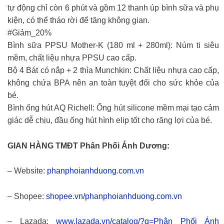
tự động chỉ còn 6 phút và gồm 12 thanh úp bình sữa và phụ
kiện, có thể tháo rời để tăng không gian.
#Giảm_20%
Bình sữa PPSU Mother-K (180 ml + 280ml): Núm ti siêu
mềm, chất liệu nhựa PPSU cao cấp.
Bộ 4 Bát có nắp + 2 thìa Munchkin: Chất liệu nhựa cao cấp,
không chứa BPA nên an toàn tuyệt đối cho sức khỏe của
bé.
Bình ống hút AQ Richell: Ống hút silicone mềm mại tạo cảm
giác dễ chịu, đầu ống hút hình elip tốt cho răng lợi của bé.
GIAN HÀNG TMĐT Phân Phối Ánh Dương:
– Website:
phanphoianhduong.com.vn
– Shopee:
shopee.vn/phanphoianhduong.com.vn
– Lazada:
www.lazada.vn/catalog/?q=Phân Phối Ánh