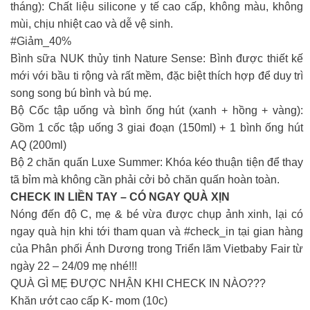
tháng): Chất liệu silicone y tế cao cấp, không màu, không
mùi, chịu nhiệt cao và dễ vệ sinh.
#Giảm_40%
Bình sữa NUK thủy tinh Nature Sense: Bình được thiết kế
mới với bầu ti rộng và rất mềm, đặc biệt thích hợp để duy trì
song song bú bình và bú mẹ.
Bộ Cốc tập uống và bình ống hút (xanh + hồng + vàng):
Gồm 1 cốc tập uống 3 giai đoạn (150ml) + 1 bình ống hút
AQ (200ml)
Bộ 2 chăn quấn Luxe Summer: Khóa kéo thuận tiện để thay
tã bỉm mà không cần phải cởi bỏ chăn quấn hoàn toàn.
CHECK IN LIỀN TAY – CÓ NGAY QUÀ XỊN
Nóng đến độ C, mẹ & bé vừa được chụp ảnh xinh, lại có
ngay quà hịn khi tới tham quan và #check_in tại gian hàng
của Phân phối Ánh Dương trong Triển lãm Vietbaby Fair từ
ngày 22 – 24/09 mẹ nhé!!!
QUÀ GÌ MẸ ĐƯỢC NHẬN KHI CHECK IN NÀO???
Khăn ướt cao cấp K- mom (10c)