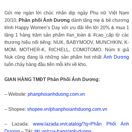
Gửi mẹ ngàn lời chúc nhân dịp ngày Phụ nữ Việt Nam
20/10,
Phân phối Ánh Dương
dành tặng mẹ & bé chương
trình Happy Women’s Day với ưu đãi lên tới 20% & mua 1
tặng 1 hàng trăm sản phẩm #an_toàn & #cao_cấp từ các
thương hiệu nổi tiếng: NUK, BABYMOOV, MUNCHKIN, K-
MOM, MOTHER-K, RICHELL, COMOTOMO. Núm ti giả
Nuk cũng đang là những sản phẩm hot nhất
Ánh Dương
luôn cháy hàng đầu tiên mỗi khi về kho.
GIAN HÀNG TMĐT Phân Phối Ánh Dương:
– Website:
phanphoianhduong.com.vn
– Shopee:
shopee.vn/phanphoianhduong.com.vn
– Lazada:
www.lazada.vn/catalog/?q=Phân Phối Ánh
Dương
– Tiki:
tiki.vn/cua-hang/anh-duong