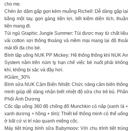
cho mẹ.
Chén ăn dặm gấp gọn kèm muỗng Richell: Dễ dàng gập lại
bằng một tay, gọn gàng tiện lợi, tiết kiệm diện tích, thuận
tiện mang đi.
Túi ngủ Graphic Jungle Summer: Túi được may từ chất liệu
vải cotton sợi thông thoáng và mềm mại mang lại độ thoải
mái tối đa cho bé.
Bình tập uống NUK PP Mickey: Hệ thống thông khí NUK Air
System nằm trên núm ty hạn chế việc bé nuốt phải không
khí, không bị sặc và đầy hơi.
#Giảm_30%
Bình sữa NUK Cảm Biến Nhiệt: Chức năng cảm biến thông
minh giúp dễ dàng nhận biết nhiệt độ sữa cho trẻ bú. Phân
Phối Ánh Dương
Cốc tập uống 360 độ chống đổ Munchkin có nắp (xanh lá +
xanh dương + hồng + tím): Thiết kế thông minh có thể uống
ở bất cứ vị trí nào quanh miệng cốc.
Máy tiệt trùng bình sữa Babymoov: Với chu trình tiệt trùng