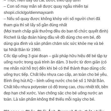
– Thực hiện đầy đủ các bước theo quy định
– Con số may mắn sẽ được quay ngẫu nhiên tại
shopii.click/go/dienmayxanh
– Nếu số quay được không khớp với số người chơi đã
tham gia thì sẽ lấy số gần đúng nhất
(Mọi tranh chấp giải thưởng đều do ban tổ chức quyết định)
Richell là tập đoàn hàng đầu về đồ dùng cho em bé, đồ
dùng gia đình và sản phẩm chăm sóc sức khỏe mẹ và bé
tại Nhật Bản từ 1960.
Cốc tập uống 3 giai đoạn – giải pháp hữu hiệu để bé tập tự
uống nước trong quá trình ăn dặm. 3 bước từ đơn giản (có
mẹ nhấn nút hỗ trợ) đến khi bé có thể thành thạo dùng cốc
uống trực tiếp. Chất liệu nhựa cao cấp, an toàn cho bé yêu.
Bình ống hút AQ – bình uống nước cho bé số 1 Nhật Bản.
Chất liệu nhựa polyester có độ trong cao, chịu nhiệt tốt, bền
đẹp hạn chế xước. Van chống sặc cho bé uống nước an
toàn. Là sản phẩm không thể thiếu mỗi ngày cho bé.