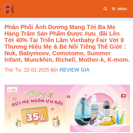
Chuyển
MENU
đến
nội
dung
Phân Phối Ánh Dương Mang Tới Ba Mẹ
Hàng Trăm Sản Phẩm Được #ưu_đãi Lên
Tới 40% Tại Triển Lãm Vietbaby Fair Với 8
Thương Hiệu Mẹ & Bé Nổi Tiếng Thế Giới :
Nuk, Babymoov, Comotomo, Summer
Infant, Munckhin, Richell, Mother-k, K-mom.
Thứ Tư, 22-01-2025
Bởi
REVIEW GIÁ