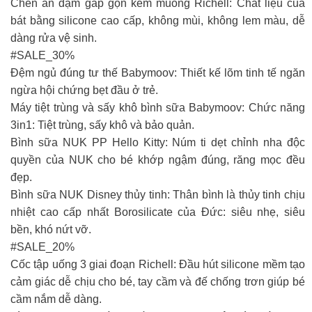
Chén ăn dặm gấp gọn kèm muỗng Richell: Chất liệu của
bát bằng silicone cao cấp, không mùi, không lem màu, dễ
dàng rửa vệ sinh.
#SALE_30%
Đệm ngủ đúng tư thế Babymoov: Thiết kế lõm tinh tế ngăn
ngừa hội chứng bẹt đầu ở trẻ.
Máy tiệt trùng và sấy khô bình sữa Babymoov: Chức năng
3in1: Tiệt trùng, sấy khô và bảo quản.
Bình sữa NUK PP Hello Kitty: Núm ti dẹt chỉnh nha độc
quyền của NUK cho bé khớp ngậm đúng, răng mọc đều
đẹp.
Bình sữa NUK Disney thủy tinh: Thân bình là thủy tinh chịu
nhiệt cao cấp nhất Borosilicate của Đức: siêu nhẹ, siêu
bền, khó nứt vỡ.
#SALE_20%
Cốc tập uống 3 giai đoạn Richell: Đầu hút silicone mềm tạo
cảm giác dễ chịu cho bé, tay cầm và đế chống trơn giúp bé
cầm nắm dễ dàng.