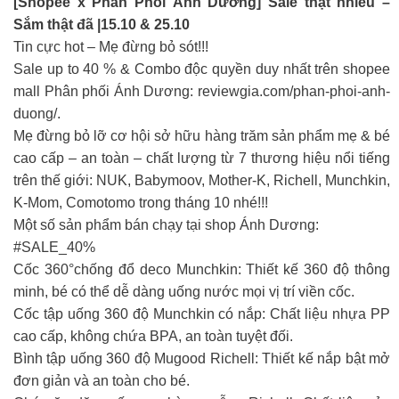
[Shopee x Phân Phối Ánh Dương] Sale thật nhiều –
Sắm thật đã |15.10 & 25.10
Tin cực hot – Mẹ đừng bỏ sót!!!
Sale up to 40 % & Combo độc quyền duy nhất trên shopee
mall Phân phối Ánh Dương: reviewgia.com/phan-phoi-anh-
duong/.
Mẹ đừng bỏ lỡ cơ hội sở hữu hàng trăm sản phẩm mẹ & bé
cao cấp – an toàn – chất lượng từ 7 thương hiệu nổi tiếng
trên thế giới: NUK, Babymoov, Mother-K, Richell, Munchkin,
K-Mom, Comotomo trong tháng 10 nhé!!!
Một số sản phẩm bán chạy tại shop Ánh Dương:
#SALE_40%
Cốc 360°chống đổ deco Munchkin: Thiết kế 360 độ thông
minh, bé có thể dễ dàng uống nước mọi vị trí viền cốc.
Cốc tập uống 360 độ Munchkin có nắp: Chất liệu nhựa PP
cao cấp, không chứa BPA, an toàn tuyệt đối.
Bình tập uống 360 độ Mugood Richell: Thiết kế nắp bật mở
đơn giản và an toàn cho bé.