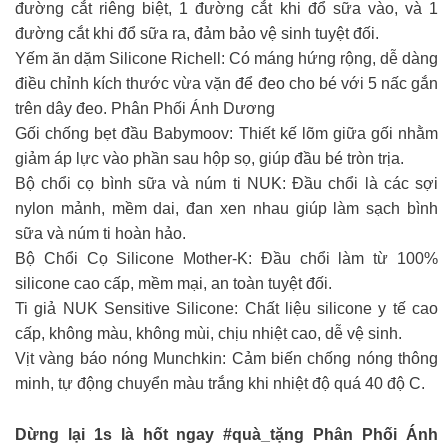
đường cắt riêng biệt, 1 đường cắt khi đổ sữa vào, và 1
đường cắt khi đổ sữa ra, đảm bảo vệ sinh tuyệt đối.
Yếm ăn dặm Silicone Richell: Có máng hứng rộng, dễ dàng
điều chỉnh kích thước vừa vặn để đeo cho bé với 5 nấc gắn
trên dây đeo. Phân Phối Ánh Dương
Gối chống bẹt đầu Babymoov: Thiết kế lõm giữa gối nhằm
giảm áp lực vào phần sau hộp sọ, giúp đầu bé tròn trịa.
Bộ chổi cọ bình sữa và núm ti NUK: Đầu chổi là các sợi
nylon mảnh, mềm dai, đan xen nhau giúp làm sạch bình
sữa và núm ti hoàn hảo.
Bộ Chổi Cọ Silicone Mother-K: Đầu chổi làm từ 100%
silicone cao cấp, mềm mại, an toàn tuyệt đối.
Ti giả NUK Sensitive Silicone: Chất liệu silicone y tế cao
cấp, không màu, không mùi, chịu nhiệt cao, dễ vệ sinh.
Vịt vàng báo nóng Munchkin: Cảm biến chống nóng thông
minh, tự động chuyển màu trắng khi nhiệt độ quá 40 độ C.
Dừng lại 1s là hốt ngay #quà_tặng️ Phân Phối Ánh