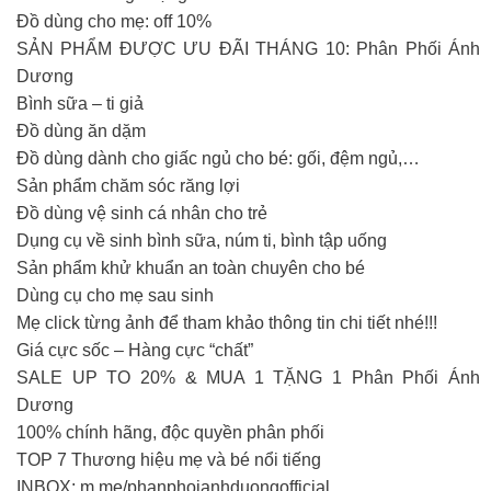
Đồ dùng cho mẹ: off 10%
SẢN PHẨM ĐƯỢC ƯU ĐÃI THÁNG 10: Phân Phối Ánh
Dương
Bình sữa – ti giả
Đồ dùng ăn dặm
Đồ dùng dành cho giấc ngủ cho bé: gối, đệm ngủ,…
Sản phẩm chăm sóc răng lợi
Đồ dùng vệ sinh cá nhân cho trẻ
Dụng cụ về sinh bình sữa, núm ti, bình tập uống
Sản phẩm khử khuẩn an toàn chuyên cho bé
Dùng cụ cho mẹ sau sinh
Mẹ click từng ảnh để tham khảo thông tin chi tiết nhé!!!
Giá cực sốc – Hàng cực “chất”
SALE UP TO 20% & MUA 1 TẶNG 1 Phân Phối Ánh
Dương
100% chính hãng, độc quyền phân phối
TOP 7 Thương hiệu mẹ và bé nổi tiếng
INBOX: m.me/phanphoianhduongofficial