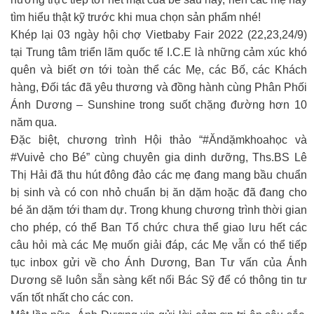
tìm hiểu thật kỹ trước khi mua chọn sản phẩm nhé!
Khép lại 03 ngày hội chợ Vietbaby Fair 2022 (22,23,24/9)
tại Trung tâm triển lãm quốc tế I.C.E là những cảm xúc khó
quên và biết ơn tới toàn thể các Mẹ, các Bố, các Khách
hàng, Đối tác đã yêu thương và đồng hành cùng Phân Phối
Ánh Dương – Sunshine trong suốt chặng đường hơn 10
năm qua. ️
Đặc biệt, chương trình Hội thảo “#Ăndặmkhoahọc và
#Vuivẻ cho Bé” cùng chuyên gia dinh dưỡng, Ths.BS Lê
Thị Hải đã thu hút đông đảo các mẹ đang mang bầu chuẩn
bị sinh và có con nhỏ chuẩn bị ăn dặm hoặc đã đang cho
bé ăn dặm tới tham dự. Trong khung chương trình thời gian
cho phép, có thể Ban Tổ chức chưa thể giao lưu hết các
câu hỏi mà các Mẹ muốn giải đáp, các Mẹ vẫn có thể tiếp
tục inbox gửi về cho Ánh Dương, Ban Tư vấn của Ánh
Dương sẽ luôn sẵn sàng kết nối Bác Sỹ để có thông tin tư
vấn tốt nhất cho các con.