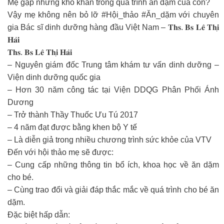
Mẹ gặp những khó khăn trong quá trình ăn dặm của con?
Vậy mẹ không nên bỏ lỡ #Hội_thảo #Ăn_dặm với chuyên
gia Bác sĩ dinh dưỡng hàng đầu Việt Nam – 𝐓𝐡𝐬. 𝐁𝐬 𝐋𝐞̂ 𝐓𝐡𝐢̣
𝐇𝐚̉𝐢
𝐓𝐡𝐬. 𝐁𝐬 𝐋𝐞̂ 𝐓𝐡𝐢̣ 𝐇𝐚̉𝐢
– Nguyên giám đốc Trung tâm khám tư vấn dinh dưỡng –
Viện dinh dưỡng quốc gia
– Hơn 30 năm công tác tại Viện DDQG Phân Phối Ánh
Dương
– Trở thành Thầy Thuốc Ưu Tú 2017
– 4 năm đạt được bằng khen bộ Y tế
– Là diễn giả trong nhiều chương trình sức khỏe của VTV
Đến với hội thảo mẹ sẽ được:
– Cung cấp những thông tin bổ ích, khoa học về ăn dặm
cho bé.
– Cùng trao đổi và giải đáp thắc mắc về quá trình cho bé ăn
dặm.
Đặc biệt hấp dẫn: