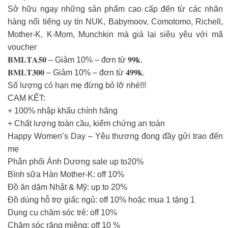
Sở hữu ngay những sản phẩm cao cấp đến từ các nhãn
hàng nổi tiếng uy tín NUK, Babymoov, Comotomo, Richell,
Mother-K, K-Mom, Munchkin mà giá lại siêu yêu với mã
voucher
𝐁𝐌𝐋𝐓𝐀𝟓𝟎 – Giảm 10% – đơn từ 𝟗𝟗𝐤.
𝐁𝐌𝐋𝐓𝟑𝟎𝟎 – Giảm 10% – đơn từ 𝟒𝟗𝟗𝐤.
Số lượng có hạn mẹ đừng bỏ lỡ nhé!!!
CAM KẾT:
+ 100% nhập khẩu chính hãng
+ Chất lượng toàn cầu, kiểm chứng an toàn
Happy Women’s Day – Yêu thương đong đầy gửi trao đến
mẹ
Phân phối Ánh Dương sale up to20%
Bình sữa Hàn Mother-K: off 10%
Đồ ăn dặm Nhật & Mỹ: up to 20%
Đồ dùng hỗ trợ giấc ngủ: off 10% hoặc mua 1 tặng 1
Dụng cụ chăm sóc trẻ: off 10%
Chăm sóc răng miệng: off 10 %