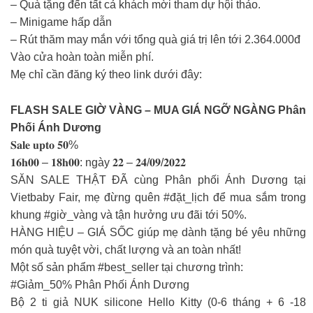
– Quà tặng đến tất cả khách mời tham dự hội thảo.
– Minigame hấp dẫn
– Rút thăm may mắn với tổng quà giá trị lên tới 2.364.000đ
Vào cửa hoàn toàn miễn phí.
Mẹ chỉ cần đăng ký theo link dưới đây:
FLASH SALE GIỜ VÀNG – MUA GIÁ NGỠ NGÀNG Phân
Phối Ánh Dương
𝐒𝐚𝐥𝐞 𝐮𝐩𝐭𝐨 𝟓𝟎%
𝟏𝟔𝐡𝟎𝟎 – 𝟏𝟖𝐡𝟎𝟎: ngày 𝟐𝟐 – 𝟐𝟒/𝟎𝟗/𝟐𝟎𝟐𝟐
SĂN SALE THẬT ĐÃ cùng Phân phối Ánh Dương tại
Vietbaby Fair, mẹ đừng quên #đặt_lịch để mua sắm trong
khung #giờ_vàng và tận hưởng ưu đãi tới 50%.
HÀNG HIỆU – GIÁ SỐC giúp mẹ dành tặng bé yêu những
món quà tuyệt vời, chất lượng và an toàn nhất!
Một số sản phẩm #best_seller tại chương trình:
#Giảm_50% Phân Phối Ánh Dương
Bộ 2 ti giả NUK silicone Hello Kitty (0-6 tháng + 6 -18