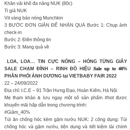
Khăn vải khô đa năng NUK (80c)
Ti giả NUK
Vịt vàng báo nóng Munchkin
3 BƯỚC ĐƠN GIẢN ĐỂ NHẬN QUÀ Bước 1: Chụp ảnh
check-in
Bước 2: Điền thông tin
Bước 3: Mang quà về
️ LOA, LOA… TIN CỰC NÓNG – HÓNG TỪNG GIÂY
SALE CHẠM ĐỈNH – RINH ĐỒ HIỆU 𝐒𝐚𝐥𝐞 𝐮𝐩 𝐭𝐨 𝟒𝟎%
PHÂN PHỐI ÁNH DƯƠNG tại VIETBABY FAIR 2022
22 – 24/09/2022
Địa chỉ: I.C.E – 91 Trần Hưng Đạo, Hoàn Kiếm, Hà Nội
Mẹ tham khảo & lưu ngay một số sản phẩm #hot được
khuyến mãi hấp dẫn trong chương trình:
#Giảm_40%
Túi ăn chống hóc kèm gặm nướu NUK: 2 công dụng: Túi
chống hóc và gặm nướu, tiện dụng và tiết kiệm tài chính