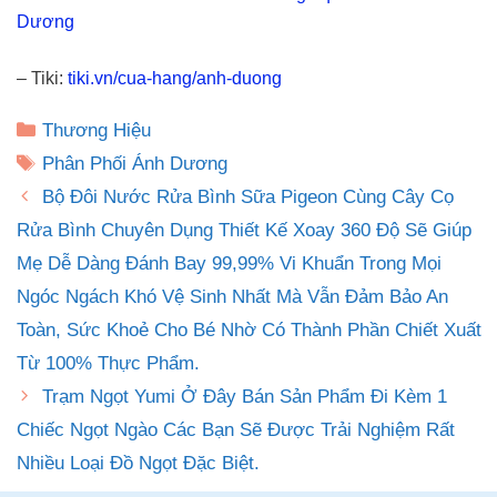
Dương
– Tiki:
tiki.vn/cua-hang/anh-duong
Danh
Thương Hiệu
mục
Thẻ
Phân Phối Ánh Dương
Bộ Đôi Nước Rửa Bình Sữa Pigeon Cùng Cây Cọ
Rửa Bình Chuyên Dụng Thiết Kế Xoay 360 Độ Sẽ Giúp
Mẹ Dễ Dàng Đánh Bay 99,99% Vi Khuẩn Trong Mọi
Ngóc Ngách Khó Vệ Sinh Nhất Mà Vẫn Đảm Bảo An
Toàn, Sức Khoẻ Cho Bé Nhờ Có Thành Phần Chiết Xuất
Từ 100% Thực Phẩm.
Trạm Ngọt Yumi Ở Đây Bán Sản Phẩm Đi Kèm 1
Chiếc Ngọt Ngào Các Bạn Sẽ Được Trải Nghiệm Rất
Nhiều Loại Đồ Ngọt Đặc Biệt.