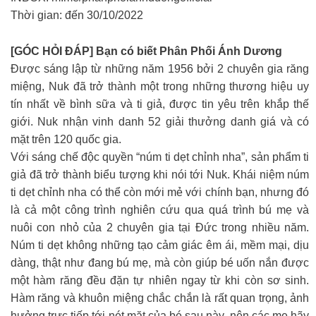
Thời gian: đến 30/10/2022
[GÓC HỎI ĐÁP] Bạn có biết Phân Phối Ánh Dương
Được sáng lập từ những năm 1956 bởi 2 chuyên gia răng
miệng, Nuk đã trở thành một trong những thương hiệu uy
tín nhất về bình sữa và ti giả, được tin yêu trên khắp thế
giới. Nuk nhận vinh danh 52 giải thưởng danh giá và có
mặt trên 120 quốc gia.
Với sáng chế độc quyền “núm ti dẹt chỉnh nha”, sản phẩm ti
giả đã trở thành biểu tượng khi nói tới Nuk. Khái niệm núm
ti dẹt chỉnh nha có thể còn mới mẻ với chính bạn, nhưng đó
là cả một công trình nghiên cứu qua quá trình bú mẹ và
nuôi con nhỏ của 2 chuyên gia tại Đức trong nhiều năm.
Núm ti dẹt không những tạo cảm giác êm ái, mềm mại, dịu
dàng, thật như đang bú mẹ, mà còn giúp bé uốn nắn được
một hàm răng đều đặn tự nhiên ngay từ khi còn sơ sinh.
Hàm răng và khuôn miệng chắc chắn là rất quan trọng, ảnh
hưởng trực tiếp tới nét mặt của bé sau này, nên các mẹ hãy