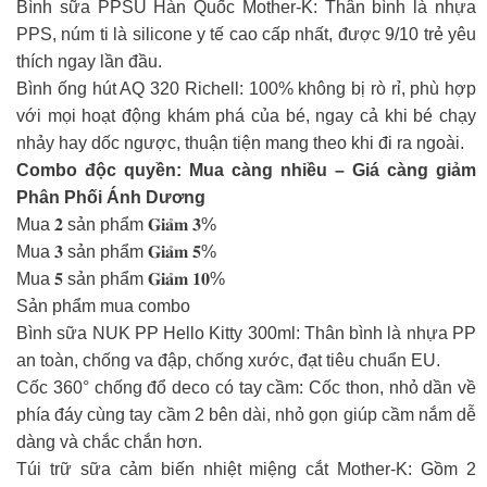
Bình sữa PPSU Hàn Quốc Mother-K: Thân bình là nhựa
PPS, núm ti là silicone y tế cao cấp nhất, được 9/10 trẻ yêu
thích ngay lần đầu.
Bình ống hút AQ 320 Richell: 100% không bị rò rỉ, phù hợp
với mọi hoạt động khám phá của bé, ngay cả khi bé chạy
nhảy hay dốc ngược, thuận tiện mang theo khi đi ra ngoài.
Combo độc quyền: Mua càng nhiều – Giá càng giảm
Phân Phối Ánh Dương
Mua 𝟐 sản phẩm 𝐆𝐢𝐚̉𝐦 𝟑%
Mua 𝟑 sản phẩm 𝐆𝐢𝐚̉𝐦 𝟓%
Mua 𝟓 sản phẩm 𝐆𝐢𝐚̉𝐦 𝟏𝟎%
Sản phẩm mua combo
Bình sữa NUK PP Hello Kitty 300ml: Thân bình là nhựa PP
an toàn, chống va đập, chống xước, đạt tiêu chuẩn EU.
Cốc 360° chống đổ deco có tay cầm: Cốc thon, nhỏ dần về
phía đáy cùng tay cầm 2 bên dài, nhỏ gọn giúp cầm nắm dễ
dàng và chắc chắn hơn.
Túi trữ sữa cảm biến nhiệt miệng cắt Mother-K: Gồm 2