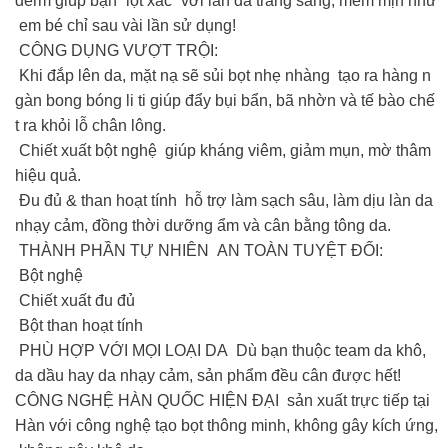
derm giúp bạn “lột xác” với làn da trắng sáng, mềm mịn như
em bé chỉ sau vài lần sử dụng!
CÔNG DỤNG VƯỢT TRỘI:
Khi đắp lên da, mặt nạ sẽ sủi bọt nhẹ nhàng tạo ra hàng n
gàn bong bóng li ti giúp đẩy bụi bẩn, bã nhờn và tế bào chế
t ra khỏi lỗ chân lông.
Chiết xuất bột nghệ giúp kháng viêm, giảm mụn, mờ thâm
hiệu quả.
Đu đủ & than hoạt tính hỗ trợ làm sạch sâu, làm dịu làn da
nhạy cảm, đồng thời dưỡng ẩm và cân bằng tông da.
THÀNH PHẦN TỰ NHIÊN AN TOÀN TUYỆT ĐỐI:
️ Bột nghệ
️ Chiết xuất đu đủ
️ Bột than hoạt tính
‍️ PHÙ HỢP VỚI MỌI LOẠI DA Dù bạn thuộc team da khô,
da dầu hay da nhạy cảm, sản phẩm đều cân được hết!
CÔNG NGHỆ HÀN QUỐC HIỆN ĐẠI sản xuất trực tiếp tại
Hàn với công nghệ tạo bọt thông minh, không gây kích ứng,