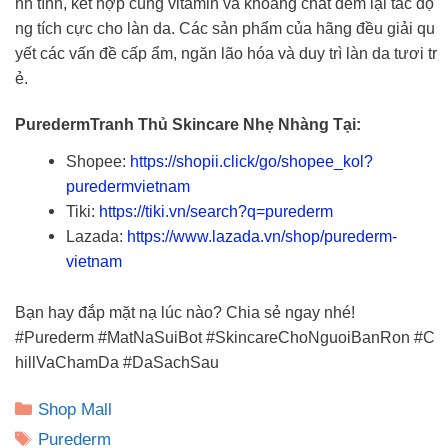
nh tính, kết hợp cùng vitamin và khoáng chất đem lại tác độ
ng tích cực cho làn da. Các sản phẩm của hãng đều giải qu
yết các vấn đề cấp ẩm, ngăn lão hóa và duy trì làn da tươi tr
ẻ.
PuredermTranh Thủ Skincare Nhẹ Nhàng Tại:
Shopee:
https://shopii.click/go/shopee_kol?
puredermvietnam
Tiki:
https://tiki.vn/search?q=purederm
Lazada:
https://www.lazada.vn/shop/purederm-
vietnam
Bạn hay đắp mặt nạ lúc nào? Chia sẻ ngay nhé!
#Purederm #MatNaSuiBot #SkincareChoNguoiBanRon #C
hillVaChamDa #DaSachSau
Danh
Shop Mall
mục
Thẻ
Purederm