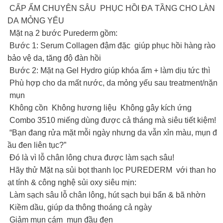
‍️ CẤP ẨM CHUYÊN SÂU PHỤC HỒI ĐA TẦNG CHO LÀN
DA MỎNG YẾU
Mặt nạ 2 bước Purederm gồm:
Bước 1: Serum Collagen đậm đặc giúp phục hồi hàng rào
bảo vệ da, tăng độ đàn hồi
Bước 2: Mặt nạ Gel Hydro giúp khóa ẩm + làm dịu tức thì
Phù hợp cho da mất nước, da mỏng yếu sau treatment/nặn
mụn
Không cồn Không hương liệu Không gây kích ứng
Combo 3510 miếng dùng được cả tháng mà siêu tiết kiệm!
“Bạn đang rửa mặt mỗi ngày nhưng da vẫn xỉn màu, mụn đ
ầu đen liên tục?”
Đó là vì lỗ chân lông chưa được làm sạch sâu!
Hãy thử Mặt nạ sủi bọt thanh lọc PUREDERM với than ho
ạt tính & công nghệ sủi oxy siêu mịn:
️ Làm sạch sâu lỗ chân lông, hút sạch bụi bẩn & bã nhờn
️ Kiềm dầu, giúp da thông thoáng cả ngày
️ Giảm mụn cám mụn đầu đen