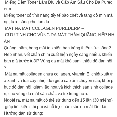
Miếng Đệm Toner Làm Dịu và Cấp Ẩm Sâu Cho Da Pured
erm
Miếng toner có tính năng tẩy tế bào chết và tăng độ mịn mà
ng, tươi sáng cho làn da.
️ MẶT NẠ MẮT COLLAGEN PUREDERM –
CỨU TINH CHO VÙNG DA MẮT THÂM QUẦNG, NẾP NH
ĂN
Quầng thâm, bọng mắt to khiến bạn trông thiếu sức sống?
Nếp nhăn, vết chân chim xuất hiện ngày càng nhiều, khiến
bạn già trước tuổi? Vùng da mắt khô sạm, thiếu độ đàn hồi
?
Mặt nạ mắt collagen chứa collagen, vitamin E, chiết xuất tr
à xanh và trái cây nhiệt đới giúp cấp ẩm chuyên sâu, khôi p
hục độ đàn hồi, giảm lão hóa và kích thích sản sinh collage
n, cho vùng da mắt săn chắc và trẻ trung hơn.
Ngoài ra, mặt nạ mắt có thể sử dụng đến 15 lần (30 miếng),
giúp tiết kiệm chi phí và hỗ trợ chăm sóc da mắt lâu dài.
Hướng dẫn sử dụng: