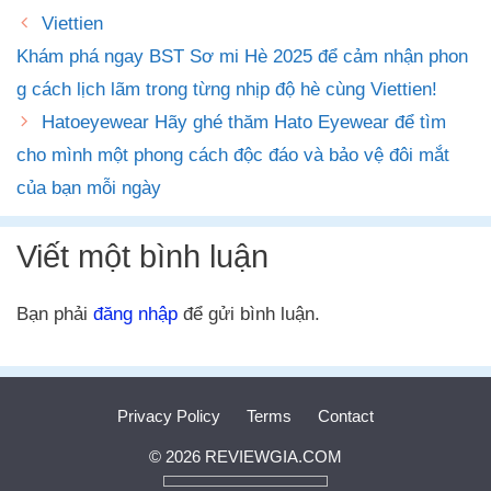
Viettien
️Khám phá ngay BST Sơ mi Hè 2025 để cảm nhận phon
g cách lịch lãm trong từng nhịp độ hè cùng Viettien!
Hatoeyewear Hãy ghé thăm Hato Eyewear để tìm
cho mình một phong cách độc đáo và bảo vệ đôi mắt
của bạn mỗi ngày
Viết một bình luận
Bạn phải
đăng nhập
để gửi bình luận.
Privacy Policy
Terms
Contact
© 2026 REVIEWGIA.COM