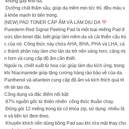
không gây khô da.
Dưỡng chất thấm sâu, giúp da mềm mịn tức thì, đều màu v
à khỏe mạnh từ bên trong.
(NEW) PAD TONER CẤP ẨM VÀ LÀM DỊU DA
Purederm Red Signal Peeling Pad là một loại miếng Pad đ
ược tẩm toner đặc biệt giúp làm mềm da và cải thiện cấu trú
c của nó. Công thức này chứa AHA, BHA, PHA và LHA, cá
c thành phần này làm cho làn da trở nên sáng hơn, căng mị
n hơn và cung cấp độ ẩm cần thiết.
Ngoài ra, chiết xuất từ hoa cúc giúp làm dịu kích ứng, trong
khi Niacinamide giúp tăng cường hàng rào bảo vệ của da.
Panthenol và allantoin cung cấp độ ẩm và kích thích quá trì
nh tái tạo da.
Công dụng và đặc điểm nổi bật:
87% nguồn gốc từ thiên nhiên công thức thuần chay.
Đóng gói 12 miếng trong túi có khóa zip, sử dụng nhiều lầ
n và tiện lợi đem theo.
Khuyến khích nên dùng bông Pad sau khi rửa mặt thay cho