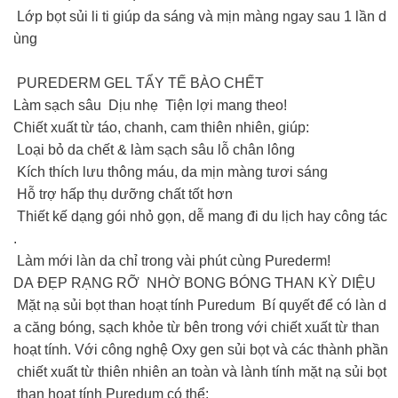
️ Lớp bọt sủi li ti giúp da sáng và mịn màng ngay sau 1 lần d
ùng
PUREDERM GEL TẨY TẾ BÀO CHẾT
Làm sạch sâu Dịu nhẹ Tiện lợi mang theo!
Chiết xuất từ táo, chanh, cam thiên nhiên, giúp:
Loại bỏ da chết & làm sạch sâu lỗ chân lông
Kích thích lưu thông máu, da mịn màng tươi sáng
Hỗ trợ hấp thụ dưỡng chất tốt hơn
Thiết kế dạng gói nhỏ gọn, dễ mang đi du lịch hay công tác
.
Làm mới làn da chỉ trong vài phút cùng Purederm!
DA ĐẸP RẠNG RỠ NHỜ BONG BÓNG THAN KỲ DIỆU
Mặt nạ sủi bọt than hoạt tính Puredum Bí quyết để có làn d
a căng bóng, sạch khỏe từ bên trong với chiết xuất từ than
hoạt tính. Với công nghệ Oxy gen sủi bọt và các thành phần
chiết xuất từ thiên nhiên an toàn và lành tính mặt nạ sủi bọt
than hoạt tính Puredum có thể: