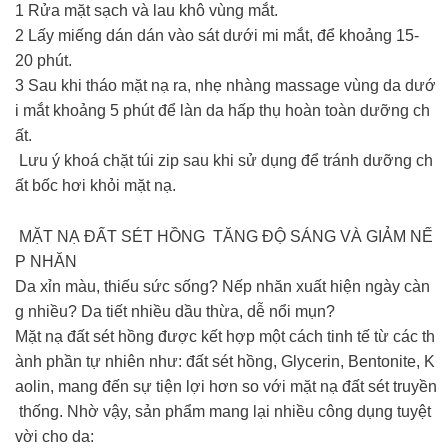
1️ Rửa mặt sạch và lau khô vùng mắt.
2️ Lấy miếng dán dán vào sát dưới mi mắt, để khoảng 15-
20 phút.
3️ Sau khi tháo mặt nạ ra, nhẹ nhàng massage vùng da dướ
i mắt khoảng 5 phút để làn da hấp thụ hoàn toàn dưỡng ch
ất.
️ Lưu ý khoá chặt túi zip sau khi sử dụng để tránh dưỡng ch
ất bốc hơi khỏi mặt nạ.
MẶT NẠ ĐẤT SÉT HỒNG TĂNG ĐỘ SÁNG VÀ GIẢM NẾ
P NHĂN
Da xỉn màu, thiếu sức sống? Nếp nhăn xuất hiện ngày càn
g nhiều? Da tiết nhiều dầu thừa, dễ nổi mụn?
Mặt nạ đất sét hồng được kết hợp một cách tinh tế từ các th
ành phần tự nhiên như: đất sét hồng, Glycerin, Bentonite, K
aolin, mang đến sự tiện lợi hơn so với mặt nạ đất sét truyền
thống. Nhờ vậy, sản phẩm mang lại nhiều công dụng tuyệt
vời cho da: