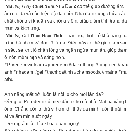
𝐌𝐚̣̆𝐭 𝐍𝐚̣ 𝐆𝐢𝐚̂́𝐲 𝐂𝐡𝐢𝐞̂́𝐭 𝐗𝐮𝐚̂́𝐭 𝐍𝐡𝐚 Đ𝐚𝐦: có thể giúp dưỡng ẩm, l
àm dịu da và cải thiện độ đàn hồi. Nha đam cũng chứa các
chất chống vi khuẩn và chống viêm, giúp giảm tình trạng da
mụn và kích ứng.
𝐌𝐚̣̆𝐭 𝐍𝐚̣ 𝐆𝐞𝐥 𝐓𝐡𝐚𝐧 𝐇𝐨𝐚̣𝐭 𝐓𝐢́𝐧𝐡: Than hoạt tính có khả năng hấ
p thụ bã nhờn và độc tố từ da. Điều này có thể giúp làm sạc
h sâu, se khít lỗ chân lông và ngăn ngừa mụn ẩn, giúp da tr
ở nên mềm mịn và sáng hơn.
#Puredermvietnam #purederm #datsethong #rongbien #trax
anh #nhadam #gel #thanhoattinh #chamsocda #matna #mu
athu
Ánh nắng mặt trời luôn là nỗi lo cho mọi làn da?
Đừng lo! Purederm có mẹo dành cho cả nhà: Mặt nạ vàng h
ồng! Chẳng còn gì thú vị hơn khi thấy da mình luôn thoải m
ái và ẩm mịn suốt ngày
Dưỡng ẩm là chìa khóa quan trọng!
Sản phẩm dưỡng ẩm của Purederm chứa đựng nhiều dưỡ