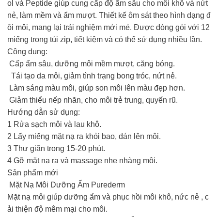
ol và Peptide giúp cung cấp độ ẩm sâu cho môi khô và nứt
nẻ, làm mềm và ẩm mượt. Thiết kế ôm sát theo hình dạng đ
ôi môi, mang lại trải nghiệm mới mẻ. Được đóng gói với 12
miếng trong túi zip, tiết kiệm và có thể sử dụng nhiều lần.
Công dụng:
Cấp ẩm sâu, dưỡng môi mềm mượt, căng bóng.
Tái tạo da môi, giảm tình trạng bong tróc, nứt nẻ.
Làm sáng màu môi, giúp son môi lên màu đẹp hơn.
Giảm thiểu nếp nhăn, cho môi trẻ trung, quyến rũ.
Hướng dẫn sử dụng:
1️ Rửa sạch môi và lau khô.
2️ Lấy miếng mặt nạ ra khỏi bao, dán lên môi.
3️ Thư giãn trong 15-20 phút.
4️ Gỡ mặt nạ ra và massage nhẹ nhàng môi.
Sản phẩm mới
Mặt Nạ Môi Dưỡng Ẩm Purederm
Mặt nạ môi giúp dưỡng ẩm và phục hồi môi khô, nức nẻ , c
ải thiện độ mêm mại cho môi.