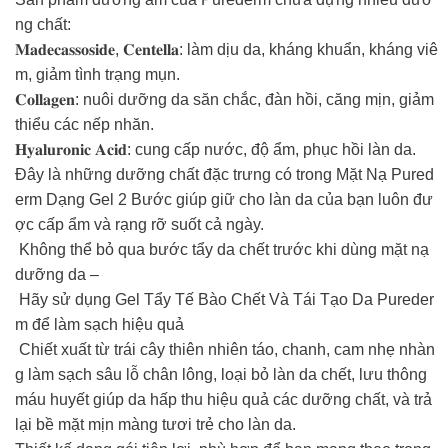
ng chất:
𝐌𝐚𝐝𝐞𝐜𝐚𝐬𝐬𝐨𝐬𝐢𝐝𝐞, 𝐂𝐞𝐧𝐭𝐞𝐥𝐥𝐚: làm dịu da, kháng khuẩn, kháng viê
m, giảm tình trạng mụn.
𝐂𝐨𝐥𝐥𝐚𝐠𝐞𝐧: nuôi dưỡng da săn chắc, đàn hồi, căng mịn, giảm
thiểu các nếp nhăn.
𝐇𝐲𝐚𝐥𝐮𝐫𝐨𝐧𝐢𝐜 𝐀𝐜𝐢𝐝: cung cấp nước, độ ẩm, phục hồi làn da.
Đây là những dưỡng chất đặc trưng có trong Mặt Nạ Pured
erm Dạng Gel 2 Bước giúp giữ cho làn da của bạn luôn đư
ợc cấp ẩm và rạng rỡ suốt cả ngày.
‍️ Không thể bỏ qua bước tẩy da chết trước khi dùng mặt nạ
dưỡng da –
Hãy sử dụng Gel Tẩy Tế Bào Chết Và Tái Tạo Da Pureder
m để làm sạch hiệu quả
Chiết xuất từ trái cây thiên nhiên táo, chanh, cam nhẹ nhàn
g làm sạch sâu lỗ chân lông, loại bỏ làn da chết, lưu thông
máu huyết giúp da hấp thu hiệu quả các dưỡng chất, và trả
lại bề mặt mịn màng tươi trẻ cho làn da.