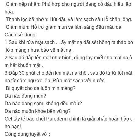
Giảm nếp nhăn: Phù hợp cho người đang có dấu hiệu lão
hóa.
Thanh lọc bã nhờn: Hút dầu và làm sạch sâu lỗ chân lông.
Giảm mụn: Hỗ trợ giảm mụn và làm sáng đều màu da.
Cách sử dụng:
1️ Sau khi rửa mặt sạch . Lấy mặt nạ đất sét hồng ra tháo bỏ
lớp màng nhựa bảo vệ mặt nạ .
2️ Sau đó đắp lên mặt như hình, dùng tay miết cho mặt nạ ô
m hết khuôn mặt .
3️ Đắp 30 phút cho đến khi mặt nạ khô , sau đó từ từ lột mặt
nạ từ cằm ngược lên. Rửa mặt sạch với nước.
Bí quyết cho da luôn mịn màng?
Da nào đang mụn?
Da nào đang sạm, không đều màu?
Da nào muốn khỏe bền vững?
Gel tẩy tế bào chết Purederm chính là giải pháp hoàn hảo c
ho bạn!
Công dụng tuyệt vời: