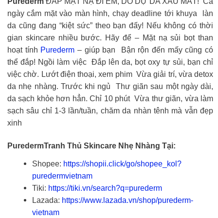
Purederm
ĐẮP MẶT NẠ ĐI EM, DO DỰ DA XẤU MẤT! Cả
ngày cắm mặt vào màn hình, chạy deadline tới khuya làn
da cũng đang “kiệt sức” theo bạn đấy! Nếu không có thời
gian skincare nhiều bước. Hãy để – Mặt nạ sủi bọt than
hoạt tính
Purederm
– giúp bạn Bận rộn đến mấy cũng có
thể đắp! Ngồi làm việc Đắp lên da, bọt oxy tự sủi, bạn chỉ
việc chờ. Lướt điện thoại, xem phim Vừa giải trí, vừa detox
da nhẹ nhàng. Trước khi ngủ Thư giãn sau một ngày dài,
da sạch khỏe hơn hẳn. Chỉ 10 phút Vừa thư giãn, vừa làm
sạch sâu chỉ 1-3 lần/tuần, chăm da nhàn tênh mà vẫn đẹp
xinh
PuredermTranh Thủ Skincare Nhẹ Nhàng Tại:
Shopee:
https://shopii.click/go/shopee_kol?
puredermvietnam
Tiki:
https://tiki.vn/search?q=purederm
Lazada:
https://www.lazada.vn/shop/purederm-
vietnam