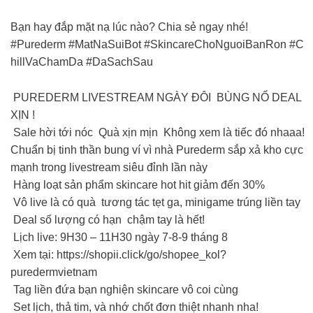
Bạn hay đắp mặt nạ lúc nào? Chia sẻ ngay nhé!
#Purederm #MatNaSuiBot #SkincareChoNguoiBanRon #C
hillVaChamDa #DaSachSau
PUREDERM LIVESTREAM NGÀY ĐÔI BÙNG NỔ DEAL
XỊN !
Sale hời tới nóc Quà xịn mịn Không xem là tiếc đó nhaaa!
Chuẩn bị tinh thần bung ví vì nhà Purederm sắp xả kho cực
mạnh trong livestream siêu đỉnh lần này
Hàng loạt sản phẩm skincare hot hit giảm đến 30%
Vô live là có quà tương tác tẹt ga, minigame trúng liền tay
Deal số lượng có hạn chậm tay là hết!
Lịch live: 9H30 – 11H30 ngày 7-8-9 tháng 8
Xem tại: https://shopii.click/go/shopee_kol?
puredermvietnam
Tag liền đứa bạn nghiện skincare vô coi cùng
Set lịch, thả tim, và nhớ chốt đơn thiệt nhanh nha!