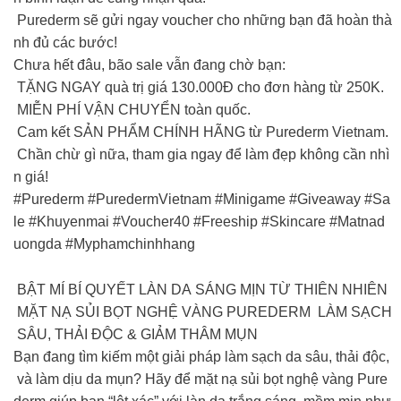
️ Purederm sẽ gửi ngay voucher cho những bạn đã hoàn thà
nh đủ các bước!
Chưa hết đâu, bão sale vẫn đang chờ bạn:
TẶNG NGAY quà trị giá 130.000Đ cho đơn hàng từ 250K.
MIỄN PHÍ VẬN CHUYỂN toàn quốc.
Cam kết SẢN PHẨM CHÍNH HÃNG từ Purederm Vietnam.
Chần chừ gì nữa, tham gia ngay để làm đẹp không cần nhì
n giá!
#Purederm #PuredermVietnam #Minigame #Giveaway #Sa
le #Khuyenmai #Voucher40 #Freeship #Skincare #Matnad
uongda #Myphamchinhhang
BẬT MÍ BÍ QUYẾT LÀN DA SÁNG MỊN TỪ THIÊN NHIÊN
MẶT NẠ SỦI BỌT NGHỆ VÀNG PUREDERM LÀM SẠCH
SÂU, THẢI ĐỘC & GIẢM THÂM MỤN
Bạn đang tìm kiếm một giải pháp làm sạch da sâu, thải độc,
và làm dịu da mụn? Hãy để mặt nạ sủi bọt nghệ vàng Pure