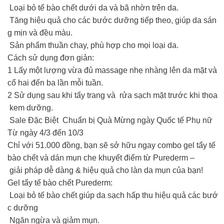
Loại bỏ tế bào chết dưới da và bã nhờn trên da.
Tăng hiệu quả cho các bước dưỡng tiếp theo, giúp da sán
g mịn và đều màu.
Sản phẩm thuần chay, phù hợp cho mọi loại da.
Cách sử dụng đơn giản:
1️ Lấy một lượng vừa đủ massage nhẹ nhàng lên da mặt và
cổ hai đến ba lần mỗi tuần.
2️ Sử dụng sau khi tẩy trang và rửa sạch mặt trước khi thoa
kem dưỡng.
Sale Đặc Biệt Chuẩn bị Quà Mừng ngày Quốc tế Phụ nữ
Từ ngày 4/3 đến 10/3
Chỉ với 51.000 đồng, bạn sẽ sở hữu ngay combo gel tẩy tế
bào chết và dán mụn che khuyết điểm từ Purederm –
giải pháp dễ dàng & hiệu quả cho làn da mụn của bạn! ‍️
Gel tẩy tế bào chết Purederm:
Loại bỏ tế bào chết giúp da sạch hấp thu hiệu quả các bướ
c dưỡng
Ngăn ngừa và giảm mụn.