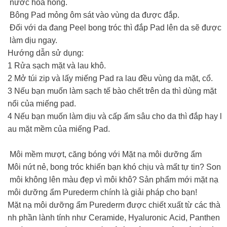
nước hoa hồng.
Bông Pad mỏng ôm sát vào vùng da được đắp.
Đối với da đang Peel bong tróc thì đắp Pad lên da sẽ được
làm dịu ngay.
Hướng dẫn sử dụng:
1️ Rửa sạch mặt và lau khô.
2️ Mở túi zip và lấy miếng Pad ra lau đều vùng da mặt, cổ.
3️ Nếu bạn muốn làm sạch tế bào chết trên da thì dùng mặt
nổi của miếng pad.
4️ Nếu bạn muốn làm dịu và cấp ẩm sâu cho da thì đắp hay l
au mặt mềm của miếng Pad.
Môi mềm mượt, căng bóng với Mặt nạ môi dưỡng ẩm
Môi nứt nẻ, bong tróc khiến bạn khó chịu và mất tự tin? Son
môi không lên màu đẹp vì môi khô? Sản phẩm mới mặt nạ
môi dưỡng ẩm Purederm chính là giải pháp cho bạn!
Mặt nạ môi dưỡng ẩm Purederm được chiết xuất từ các thà
nh phần lành tính như Ceramide, Hyaluronic Acid, Panthen