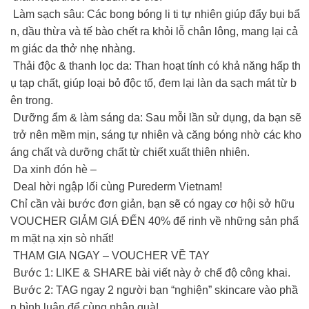
Làm sạch sâu: Các bong bóng li ti tự nhiên giúp đẩy bụi bẩ
n, dầu thừa và tế bào chết ra khỏi lỗ chân lông, mang lại cả
m giác da thở nhẹ nhàng.
Thải độc & thanh lọc da: Than hoạt tính có khả năng hấp th
ụ tạp chất, giúp loại bỏ độc tố, đem lại làn da sạch mát từ b
ên trong.
Dưỡng ẩm & làm sáng da: Sau mỗi lần sử dụng, da bạn sẽ
trở nên mềm mịn, sáng tự nhiên và căng bóng nhờ các kho
áng chất và dưỡng chất từ chiết xuất thiên nhiên.
Da xinh đón hè –
Deal hời ngập lối cùng Purederm Vietnam!
Chỉ cần vài bước đơn giản, bạn sẽ có ngay cơ hội sở hữu
VOUCHER GIẢM GIÁ ĐẾN 40% để rinh về những sản phẩ
m mặt nạ xịn sò nhất!
THAM GIA NGAY – VOUCHER VỀ TAY
Bước 1: LIKE & SHARE bài viết này ở chế độ công khai.
Bước 2: TAG ngay 2 người bạn “nghiện” skincare vào phầ
n bình luận để cùng nhận quà!