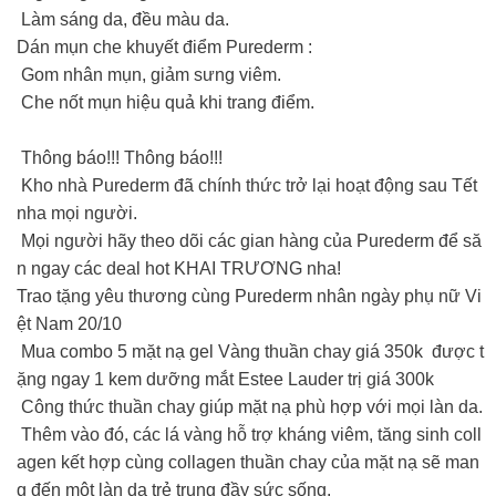
Làm sáng da, đều màu da.
Dán mụn che khuyết điểm Purederm :
Gom nhân mụn, giảm sưng viêm.
Che nốt mụn hiệu quả khi trang điểm.
Thông báo!!! Thông báo!!!
Kho nhà Purederm đã chính thức trở lại hoạt động sau Tết
nha mọi người.
Mọi người hãy theo dõi các gian hàng của Purederm để să
n ngay các deal hot KHAI TRƯƠNG nha!
️Trao tặng yêu thương cùng Purederm nhân ngày phụ nữ Vi
ệt Nam 20/10
Mua combo 5 mặt nạ gel Vàng thuần chay giá 350k được t
ặng ngay 1 kem dưỡng mắt Estee Lauder trị giá 300k
Công thức thuần chay giúp mặt nạ phù hợp với mọi làn da.
Thêm vào đó, các lá vàng hỗ trợ kháng viêm, tăng sinh coll
agen kết hợp cùng collagen thuần chay của mặt nạ sẽ man
g đến một làn da trẻ trung đầy sức sống.