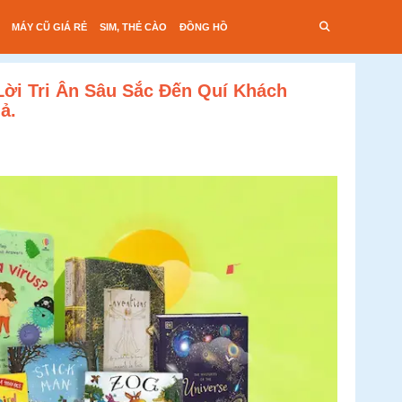
MÁY CŨ GIÁ RẺ
SIM, THẺ CÀO
ĐỒNG HỒ
Lời Tri Ân Sâu Sắc Đến Quí Khách
ả.