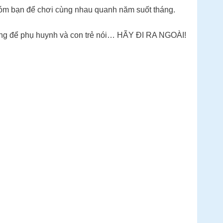
 nhóm bạn để chơi cùng nhau quanh năm suốt tháng.
n sàng để phụ huynh và con trẻ nói… HÃY ĐI RA NGOÀI!