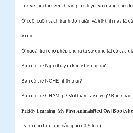
Trở về tuổi thơ với khoảng trời tuyệt vời đang chờ 
Ở cuối cuốn sách tranh đơn giản và trữ tình này là c
Ví dụ:
Ở ngoài trời cho phép chúng ta sử dụng tất cả các 
Bạn có thể Ngửi thấy gì khi ở bên ngoài?
Bạn có thể NGHE những gì?
Bạn có thể CHẠM gì? Một thân cây cứng? Bùn nhão?
𝐏𝐫𝐢𝐝𝐝𝐲 𝐋𝐞𝐚𝐫𝐧𝐢𝐧𝐠: 𝐌𝐲 𝐅𝐢𝐫𝐬𝐭 𝐀𝐧𝐢𝐦𝐚𝐥𝐬
Red Owl Bookshe
Dành cho lứa tuổi mẫu giáo ( 3-5 tuổi)