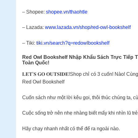
– Shopee:
shopee.vn/thaohtle
– Lazada:
www.lazada.vn/shop/red-owl-bookshelf
– Tiki:
tiki.vn/search?q=redowlbookshelf
Red Owl Bookshelf Nhập Khẩu Sách Trực Tiếp T
Toàn Quốc!
𝐋𝐄𝐓’𝐒 𝐆𝐎 𝐎𝐔𝐓𝐒𝐈𝐃𝐄!Shop chỉ có 3 cuốn! Nào
Red Owl Bookshelf
Cuốn sách như một lời kêu gọi, thôi thúc chúng ta, cù
Cuộc sống trở nên nhẹ nhàng biết mấy khi nhìn lũ tr
Hãy chạy nhanh nhất có thể để ra ngoài nào.