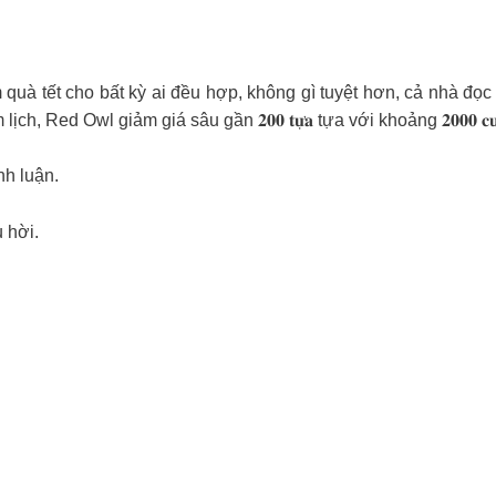
m quà tết cho bất kỳ ai đều hợp, không gì tuyệt hơn, cả nhà đ
Red Owl giảm giá sâu gần 𝟐𝟎𝟎 𝐭𝐮̛̣𝐚 tựa với khoảng 𝟐𝟎𝟎𝟎 𝐜𝐮𝐨̂
nh luận.
 hời.