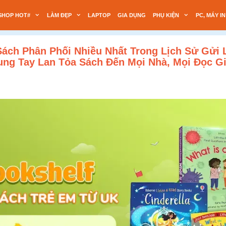
SHOP HOT#
LÀM ĐẸP
LAPTOP
GIA DỤNG
PHỤ KIỆN
PC, MÁY IN
ách Phân Phối Nhiều Nhất Trong Lịch Sử Gửi 
ng Tay Lan Tỏa Sách Đến Mọi Nhà, Mọi Đọc Gi