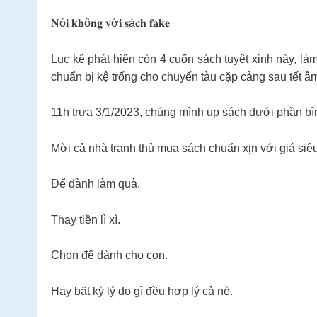
𝐍ó𝐢 𝐤𝐡ô𝐧𝐠 𝐯ớ𝐢 𝐬á𝐜𝐡 𝐟𝐚𝐤𝐞
Lục kệ phát hiện còn 4 cuốn sách tuyệt xinh này, là
chuẩn bị kệ trống cho chuyến tàu cặp cảng sau tết âm lịch, 
11h trưa 3/1/2023, chúng mình up sách dưới phần bì
Mời cả nhà tranh thủ mua sách chuẩn xịn với giá siêu
Để dành làm quà.
Thay tiền lì xì.
Chọn để dành cho con.
Hay bất kỳ lý do gì đều hợp lý cả nè.