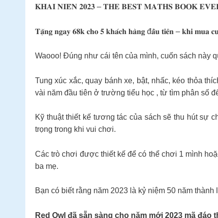
𝐊𝐇𝐀𝐈 𝐍𝐈𝐄̂𝐍 𝟐𝟎𝟐𝟑 – 𝐓𝐇𝐄 𝐁𝐄𝐒𝐓 𝐌𝐀𝐓𝐇𝐒 𝐁𝐎𝐎𝐊 𝐄𝐕𝐄
𝐓𝐚̣̆𝐧𝐠 𝐧𝐠𝐚𝐲 𝟔𝟖𝐤 𝐜𝐡𝐨 𝟓 𝐤𝐡𝐚́𝐜𝐡 𝐡𝐚̀𝐧𝐠 đ𝐚̂̀𝐮 𝐭𝐢𝐞̂𝐧 – 𝐤𝐡𝐢 𝐦𝐮𝐚 𝐜𝐮
Waooo! Đúng như cái tên của mình, cuốn sách này quả
Tung xúc xắc, quay bánh xe, bật, nhấc, kéo thỏa thíc
vài năm đầu tiên ở trường tiểu học , từ tìm phân số 
Kỹ thuật thiết kế tương tác của sách sẽ thu hút sự 
trọng trong khi vui chơi.
Các trò chơi được thiết kế để có thể chơi 1 mình ho
ba mẹ.
Bạn có biết rằng năm 2023 là kỷ niệm 50 năm thành
Red Owl đã sẵn sàng cho năm mới 2023 mã đáo th