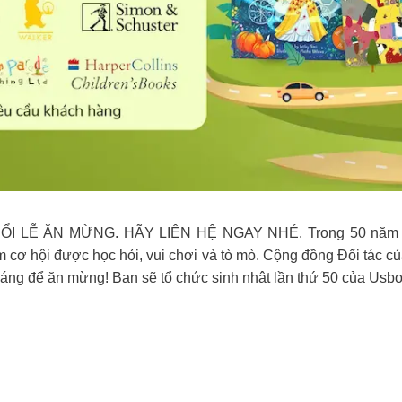
Ễ ĂN MỪNG. HÃY LIÊN HỆ NGAY NHÉ. Trong 50 năm vinh 
 cơ hội được học hỏi, vui chơi và tò mò. Cộng đồng Đối tác c
đáng để ăn mừng! Bạn sẽ tổ chức sinh nhật lần thứ 50 của Usbo