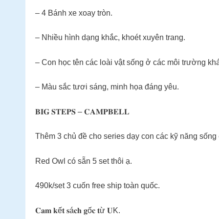
– 4 Bánh xe xoay tròn.
– Nhiều hình dạng khắc, khoét xuyên trang.
– Con học tên các loài vật sống ở các môi trường kh
– Màu sắc tươi sáng, minh họa đáng yêu.
𝐁𝐈𝐆 𝐒𝐓𝐄𝐏𝐒 – 𝐂𝐀𝐌𝐏𝐁𝐄𝐋𝐋
Thêm 3 chủ đề cho series dạy con các kỹ năng sống
Red Owl có sẵn 5 set thôi ạ.
490k/set 3 cuốn free ship toàn quốc.
𝐂𝐚𝐦 𝐤ế𝐭 𝐬á𝐜𝐡 𝐠ố𝐜 𝐭ừ 𝐔K.