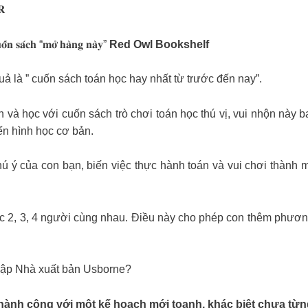
𝐑
̂́𝐧 𝐬𝐚́𝐜𝐡 “𝐦𝐨̛̉ 𝐡𝐚̀𝐧𝐠 𝐧𝐚̀𝐲”
Red Owl Bookshelf
 là ” cuốn sách toán học hay nhất từ trước đến nay”.
h và học với cuốn sách trò chơi toán học thú vị, vui nhộn này 
đến hình học cơ bản.
chú ý của con bạn, biến việc thực hành toán và vui chơi thành
ặc 2, 3, 4 người cùng nhau. Điều này cho phép con thêm phương
 lập Nhà xuất bản Usborne?
ành công với một kế hoạch mới toanh, khác biệt chưa từn