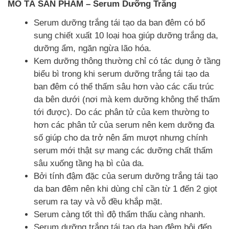
MÔ TẢ SẢN PHẨM – Serum Dưỡng Trắng
Serum dưỡng trắng tái tạo da ban đêm có bổ
sung chiết xuất 10 loại hoa giúp dưỡng trắng da,
dưỡng ẩm, ngăn ngừa lão hóa.
Kem dưỡng thông thường chỉ có tác dụng ở tầng
biểu bì trong khi serum dưỡng trắng tái tạo da
ban đêm có thể thấm sâu hơn vào các cấu trúc
da bên dưới (nơi mà kem dưỡng không thể thấm
tới được). Do các phân tử của kem thường to
hơn các phân tử của serum nên kem dưỡng đa
số giúp cho da trở nên ẩm mượt nhưng chính
serum mới thật sự mang các dưỡng chất thấm
sâu xuống tầng hạ bì của da.
Bởi tính đậm đặc của serum dưỡng trắng tái tạo
da ban đêm nên khi dùng chỉ cần từ 1 đến 2 giọt
serum ra tay và vỗ đều khắp mặt.
Serum càng tốt thì độ thẩm thấu càng nhanh.
Serum dưỡng trắng tái tạo da ban đêm bôi đến