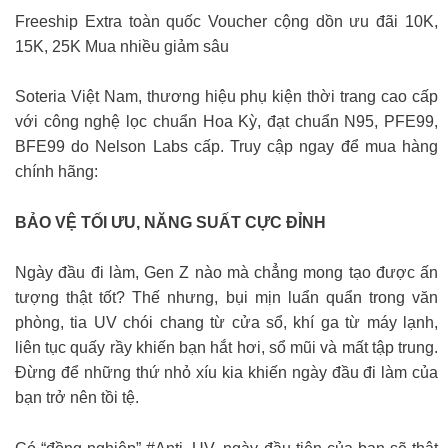
Freeship Extra toàn quốc Voucher cộng dồn ưu đãi 10K,
15K, 25K Mua nhiều giảm sâu
Soteria Việt Nam, thương hiệu phụ kiện thời trang cao cấp
với công nghệ lọc chuẩn Hoa Kỳ, đạt chuẩn N95, PFE99,
BFE99 do Nelson Labs cấp. Truy cập ngay để mua hàng
chính hãng:
BẢO VỆ TỐI ƯU, NĂNG SUẤT CỰC ĐỈNH
Ngày đầu đi làm, Gen Z nào mà chẳng mong tạo được ấn
tượng thật tốt? Thế nhưng, bụi mịn luẩn quẩn trong văn
phòng, tia UV chói chang từ cửa sổ, khí ga từ máy lạnh,
liên tục quấy rầy khiến bạn hắt hơi, sổ mũi và mất tập trung.
Đừng để những thứ nhỏ xíu kia khiến ngày đầu đi làm của
bạn trở nên tồi tệ.