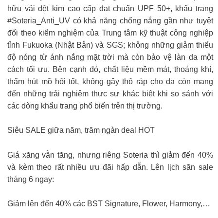
hữu vải dệt kim cao cấp đạt chuẩn UPF 50+, khẩu trang
#Soteria_Anti_UV có khả năng chống nắng gần như tuyệt
đối theo kiểm nghiệm của Trung tâm kỹ thuật công nghiệp
tỉnh Fukuoka (Nhật Bản) và SGS; không những giảm thiểu
độ nóng từ ánh nắng mặt trời mà còn bảo vệ làn da một
cách tối ưu. Bên cạnh đó, chất liệu mềm mát, thoáng khí,
thấm hút mồ hôi tốt, không gây thô ráp cho da còn mang
đến những trải nghiệm thực sự khác biệt khi so sánh với
các dòng khẩu trang phổ biến trên thị trường.
Siêu SALE giữa năm, trăm ngàn deal HOT
Giá xăng vẫn tăng, nhưng riêng Soteria thì giảm đến 40%
và kèm theo rất nhiều ưu đãi hấp dẫn. Lên lịch săn sale
tháng 6 ngay:
Giảm lên đến 40% các BST Signature, Flower, Harmony,…