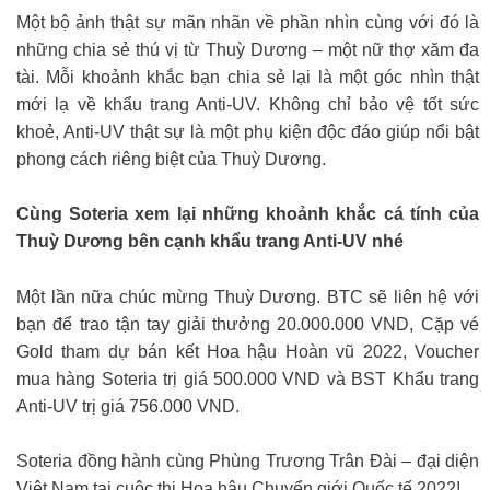
Một bộ ảnh thật sự mãn nhãn về phần nhìn cùng với đó là
những chia sẻ thú vị từ Thuỳ Dương – một nữ thợ xăm đa
tài. Mỗi khoảnh khắc bạn chia sẻ lại là một góc nhìn thật
mới lạ về khẩu trang Anti-UV. Không chỉ bảo vệ tốt sức
khoẻ, Anti-UV thật sự là một phụ kiện độc đáo giúp nổi bật
phong cách riêng biệt của Thuỳ Dương.
Cùng Soteria xem lại những khoảnh khắc cá tính của
Thuỳ Dương bên cạnh khẩu trang Anti-UV nhé
Một lần nữa chúc mừng Thuỳ Dương. BTC sẽ liên hệ với
bạn để trao tận tay giải thưởng 20.000.000 VND, Cặp vé
Gold tham dự bán kết Hoa hậu Hoàn vũ 2022, Voucher
mua hàng Soteria trị giá 500.000 VND và BST Khẩu trang
Anti-UV trị giá 756.000 VND.
Soteria đồng hành cùng Phùng Trương Trân Đài – đại diện
Việt Nam tại cuộc thi Hoa hậu Chuyển giới Quốc tế 2022!