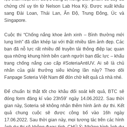
chứng chỉ uy tín từ Nelson Lab Hoa Kỳ. Được xuất khẩu
sang Đài Loan, Thái Lan, Ấn Độ, Trung Đông, Úc và
Singapore.
Cuộc thi “Chống nắng khoe ảnh xinh – Bình thường mới
lung linh” đã dần khép lại với thật nhiều tấm ảnh đẹp. Các
bạn đã nỗ lực rất nhiều để truyền tải thông điệp lạc quan
qua những khung hình bên cạnh người bạn đắc lực – khẩu
trang chống nắng cao cấp #SoteriaAntiUV. Ai sẽ là chủ
nhân của giải thưởng siêu khủng lần này? Theo dõi
Fanpage Soteria Việt Nam để đón chờ kết quả cả nhà nhé.
Để chuẩn bị thật tốt cho khâu đối soát kết quả, BTC sẽ
đóng form đăng kí vào 23h59’ ngày 14.06.2022. Sau thời
gian này, Soteria sẽ không nhận thêm hình ảnh dự thi. Kết
quả chung cuộc sẽ được công bố vào 16h ngày
17.06.2022. Sau thời gian này, mọi tương tác trên các hình
ảnh dự thi sẽ không được tính. CHÚ Ý: Những hình ảnh dự