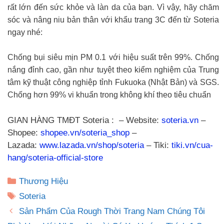
rất lớn đến sức khỏe và làn da của bạn. Vì vậy, hãy chăm
sóc và nâng niu bản thân với khẩu trang 3C đến từ Soteria
ngay nhé:
Chống bụi siêu mịn PM 0.1 với hiệu suất trên 99%. Chống
nắng đỉnh cao, gần như tuyệt theo kiểm nghiệm của Trung
tâm kỹ thuật công nghiệp tỉnh Fukuoka (Nhật Bản) và SGS.
Chống hơn 99% vi khuẩn trong không khí theo tiêu chuẩn
GIAN HÀNG TMĐT Soteria : – Website:
soteria.vn
–
Shopee:
shopee.vn/soteria_shop
–
Lazada:
www.lazada.vn/shop/soteria
– Tiki:
tiki.vn/cua-
hang/soteria-official-store
Danh
Thương Hiệu
mục
Thẻ
Soteria
Sản Phẩm Của Rough Thời Trang Nam Chúng Tôi