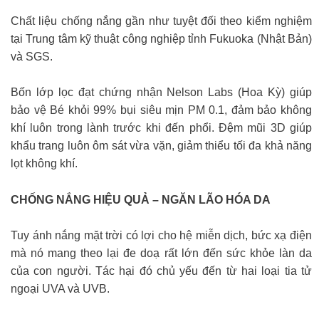
Chất liệu chống nắng gần như tuyệt đối theo kiểm nghiệm
tại Trung tâm kỹ thuật công nghiệp tỉnh Fukuoka (Nhật Bản)
và SGS.
Bốn lớp lọc đạt chứng nhận Nelson Labs (Hoa Kỳ) giúp
bảo vệ Bé khỏi 99% bụi siêu mịn PM 0.1, đảm bảo không
khí luôn trong lành trước khi đến phổi. Đệm mũi 3D giúp
khẩu trang luôn ôm sát vừa vặn, giảm thiểu tối đa khả năng
lọt không khí.
CHỐNG NẮNG HIỆU QUẢ – NGĂN LÃO HÓA DA
Tuy ánh nắng mặt trời có lợi cho hệ miễn dịch, bức xạ điện
mà nó mang theo lại đe doạ rất lớn đến sức khỏe làn da
của con người. Tác hại đó chủ yếu đến từ hai loại tia tử
ngoại UVA và UVB.