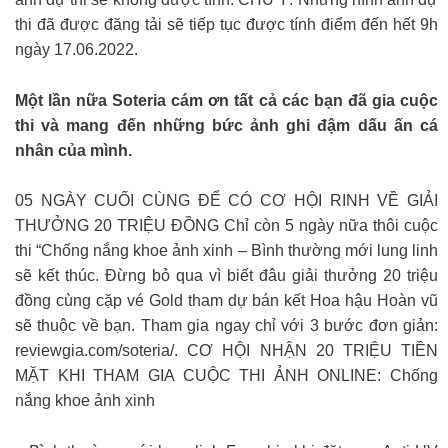
thi đã được đăng tải sẽ tiếp tục được tính điểm đến hết 9h
ngày 17.06.2022.
Một lần nữa Soteria cám ơn tất cả các bạn đã gia cuộc
thi và mang đến những bức ảnh ghi đậm dấu ấn cá
nhân của mình.
05 NGÀY CUỐI CÙNG ĐỂ CÓ CƠ HỘI RINH VỀ GIẢI
THƯỞNG 20 TRIỆU ĐỒNG Chỉ còn 5 ngày nữa thôi cuộc
thi “Chống nắng khoe ảnh xinh – Bình thường mới lung linh
sẽ kết thúc. Đừng bỏ qua vì biết đâu giải thưởng 20 triệu
đồng cùng cặp vé Gold tham dự bán kết Hoa hậu Hoàn vũ
sẽ thuộc về bạn. Tham gia ngay chỉ với 3 bước đơn giản:
reviewgia.com/soteria/. CƠ HỘI NHẬN 20 TRIỆU TIỀN
MẶT KHI THAM GIA CUỘC THI ẢNH ONLINE: Chống
nắng khoe ảnh xinh