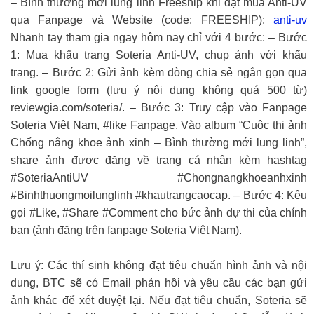
– Bình thường mới lung linh Freeship khi đặt mua Anti-UV
qua Fanpage và Website (code: FREESHIP):
anti-uv
Nhanh tay tham gia ngay hôm nay chỉ với 4 bước: – Bước
1: Mua khẩu trang Soteria Anti-UV, chụp ảnh với khẩu
trang. – Bước 2: Gửi ảnh kèm dòng chia sẻ ngắn gọn qua
link google form (lưu ý nội dung không quá 500 từ)
reviewgia.com/soteria/. – Bước 3: Truy cập vào Fanpage
Soteria Việt Nam, #like Fanpage. Vào album “Cuộc thi ảnh
Chống nắng khoe ảnh xinh – Bình thường mới lung linh”,
share ảnh được đăng về trang cá nhân kèm hashtag
#SoteriaAntiUV #Chongnangkhoeanhxinh
#Binhthuongmoilunglinh #khautrangcaocap. – Bước 4: Kêu
gọi #Like, #Share #Comment cho bức ảnh dự thi của chính
bạn (ảnh đăng trên fanpage Soteria Việt Nam).
Lưu ý: Các thí sinh không đạt tiêu chuẩn hình ảnh và nội
dung, BTC sẽ có Email phản hồi và yêu cầu các bạn gửi
ảnh khác để xét duyệt lại. Nếu đạt tiêu chuẩn, Soteria sẽ