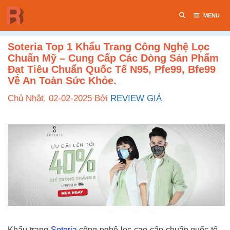
Chuyển
MENU
đến
nội
dung
Soteria Top 1 Khẩu Trang Công Nghệ Lọc
Chuẩn Mỹ – Cung Cấp Các Dòng Sản Phẩm
Đạt Tiêu Chuẩn Quốc Tế N95, Pfe99, Bfe99
Về An Toàn Sức Khỏe.
Chủ Nhật, 02-02-2025
Bởi
REVIEW GIÁ
Khẩu trang
Soteria
công nghệ lọc cao cấp chuẩn quốc tế –