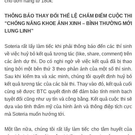
cho đơn hàng từ 180k:
THÔNG BÁO THAY ĐỔI THỂ LỆ CHẤM ĐIỂM CUỘC THI
“CHỐNG NẮNG KHOE ẢNH XINH – BÌNH THƯỜNG MỚI
LUNG LINH”
Soteria rất lấy làm tiếc khi phải thông báo đến các thí sinh
về việc huỷ bỏ kết quả tương tác (like, share, comment) trên
các ảnh dự thi. Do có nghi ngờ về việc kết quả đã bị thao
túng bởi một bên thứ 3 theo phản ánh của một số thí sinh.
Sau khi kiểm tra và xác minh, chúng tôi quyết định huỷ bỏ
kết quả tương tác của các bài thi. Thay vào đó, kết quả cuối
cùng sẽ được BTC quyết định để đảm bảo tính minh bạch
tuyệt đối cũng như uy tín và công bằng. Kết quả cuộc thi sẽ
dựa vào tính thẩm mỹ của hình ảnh và thông điệp tích cực
mà Soteria muốn hướng tới.
Một lần nữa, chúng tôi rất lấy làm tiếc cho tâm huyết của