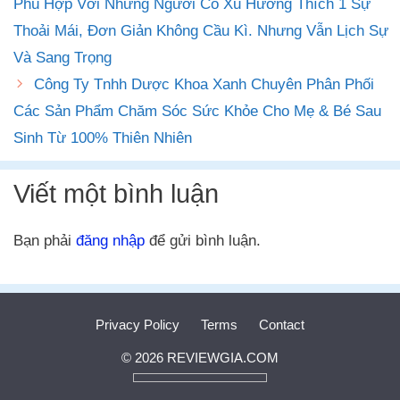
Phù Hợp Với Những Người Có Xu Hướng Thích 1 Sự
Thoải Mái, Đơn Giản Không Cầu Kì. Nhưng Vẫn Lịch Sự
Và Sang Trọng
Công Ty Tnhh Dược Khoa Xanh Chuyên Phân Phối
Các Sản Phẩm Chăm Sóc Sức Khỏe Cho Mẹ & Bé Sau
Sinh Từ 100% Thiên Nhiên
Viết một bình luận
Bạn phải
đăng nhập
để gửi bình luận.
Privacy Policy
Terms
Contact
© 2026 REVIEWGIA.COM