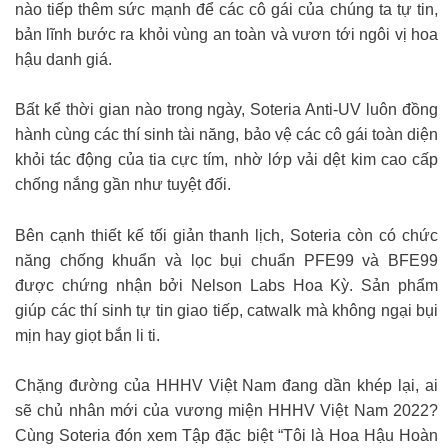
nào tiếp thêm sức mạnh để các cô gái của chúng ta tự tin,
bản lĩnh bước ra khỏi vùng an toàn và vươn tới ngôi vị hoa
hậu danh giá.
Bất kể thời gian nào trong ngày, Soteria Anti-UV luôn đồng
hành cùng các thí sinh tài năng, bảo vệ các cô gái toàn diện
khỏi tác động của tia cực tím, nhờ lớp vải dệt kim cao cấp
chống nắng gần như tuyệt đối.
Bên cạnh thiết kế tối giản thanh lịch, Soteria còn có chức
năng chống khuẩn và lọc bụi chuẩn PFE99 và BFE99
được chứng nhận bởi Nelson Labs Hoa Kỳ. Sản phẩm
giúp các thí sinh tự tin giao tiếp, catwalk mà không ngại bụi
mịn hay giọt bắn li ti.
Chặng đường của HHHV Việt Nam đang dần khép lại, ai
sẽ chủ nhân mới của vương miện HHHV Việt Nam 2022?
Cùng Soteria đón xem Tập đặc biệt “Tôi là Hoa Hậu Hoàn