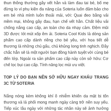
thun thông thường gây vết hằn và làm đau tai bé, bố mẹ
đừng lo vì phụ kiện đa năng của Soteria luôn đảm bảo cho
em bé nhà mình luôn thoải mái, với: Quai đeo bằng vải
mềm mại, không gây đau, hạn chế vết hằn. Chất liệu vải
chống nắng cao cấp, an toàn cho da nhạy cảm. Đệm mũi
3D được lót mút xốp êm ái. Soteria Cool Kids là dòng sản
phẩm cao cấp dành riêng cho bé yêu, với họa tiết dễ
thương là những chú gấu, chú khủng long tinh nghịch. Đây
chắc hẳn sẽ là một người bạn đồng hành tuyệt vời cùng bé
đến lớp. Ngoài ra sản phẩm cao cấp này còn sở hữu: Cơ
chế lọc bụi cao cấp. Tính năng lọc mùi ưu việt.
TOP LÝ DO BẠN NÊN SỞ HỮU NGAY KHẨU TRANG
3C TỪ SOTERIA
Nắng nóng kèm không khí ô nhiễm khiến da mặt bị tổn
thương và lá phổi mong manh ngày càng trở nên suy yếu.
Tiếp xúc lâu ngày với những tác nhân này sẽ ảnh hưởng