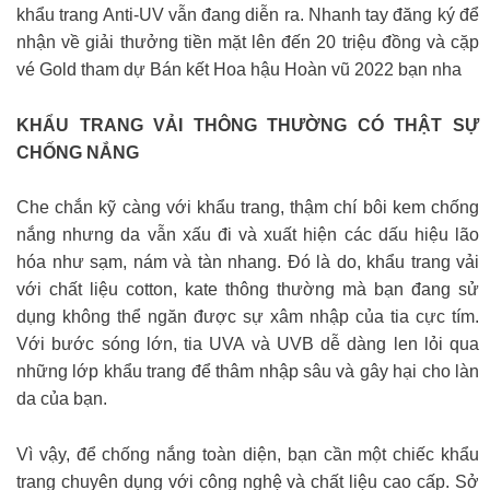
khẩu trang Anti-UV vẫn đang diễn ra. Nhanh tay đăng ký để
nhận về giải thưởng tiền mặt lên đến 20 triệu đồng và cặp
vé Gold tham dự Bán kết Hoa hậu Hoàn vũ 2022 bạn nha
KHẨU TRANG VẢI THÔNG THƯỜNG CÓ THẬT SỰ
CHỐNG NẮNG ️
Che chắn kỹ càng với khẩu trang, thậm chí bôi kem chống
nắng nhưng da vẫn xấu đi và xuất hiện các dấu hiệu lão
hóa như sạm, nám và tàn nhang. Đó là do, khẩu trang vải
với chất liệu cotton, kate thông thường mà bạn đang sử
dụng không thể ngăn được sự xâm nhập của tia cực tím.
Với bước sóng lớn, tia UVA và UVB dễ dàng len lỏi qua
những lớp khẩu trang để thâm nhập sâu và gây hại cho làn
da của bạn.
Vì vậy, để chống nắng toàn diện, bạn cần một chiếc khẩu
trang chuyên dụng với công nghệ và chất liệu cao cấp. Sở