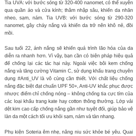
Tia UVA: với bước sóng từ 320-400 nanomet, có thể xuyên
qua quần áo và cửa kính; thâm nhập sâu, khiến da nhăn
nheo, sạm, nám. Tia UVB: với bước sóng từ 290-320
nanomet, gây cháy nắng và khiến da trở nên khô nẻ, đồi
mồi.
Sau tuổi 22, ánh nắng sẽ khiến quá trình lão hóa của da
diễn ra nhanh hơn. Vì vậy, bạn cần có biện pháp hiệu quả
để chống lại các tác hại này️. Ngoài việc bôi kem chống
nắng và tăng cường Vitamin C, sử dụng khẩu trang chuyên
dụng #Anti_UV là vô cùng cần thiết. Với chất liệu chống
nắng đặc biệt đạt chuẩn UPF 50+, Anti-UV khắc phục được
nhược điểm chỉ chống nóng – không chống tia cực tím của
các loại khẩu trang kate hay cotton thông thường. Lớp vải
dệt kim cao cấp chống nắng gần như tuyệt đối, giúp bảo vệ
làn da một cách tối ưu khỏi sạm, nám và tàn nhang.
Phụ kiện Soteria êm nhẹ, nâng niu sức khỏe bé yêu. Quai