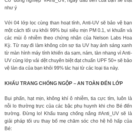
Có “đồng nghiệp” #Anti_UV, ngày đầu tiên của bạn sẽ thật
như ý
Với 04 lớp lọc cùng than hoạt tính, Anti-UV sẽ bảo vệ bạn
một cách tối ưu khỏi 99% bụi siêu mịn PM 0.1, vi khuẩn và
các mùi ô nhiễm theo chứng nhận của Nelson Labs Hoa
Kỳ. Từ nay đi làm không còn sợ tia UV hay ánh sáng xanh
từ màn hình máy tính khiến da sạm, nám, tàn nhang vì Anti-
UV cùng lớp vải dệt chuyên biệt đạt chuẩn UPF 50+ sẽ bảo
vệ làn da của bạn khỏi 99% tác hại từ các loại tia này.
KHẨU TRANG CHỐNG NGỘP – AN TOÀN ĐẾN LỚP
Bụi phấn, hạt mịn, không khí ô nhiễm, tia cực tím, luôn là
nỗi lo thường trực của các bậc phụ huynh khi cho Bé đến
trường. Đừng lo! Khẩu trang chống nắng #Anti_UV sẽ là
giải pháp tối ưu thay bố mẹ chăm sóc cho hệ hô hấp của
Bé: