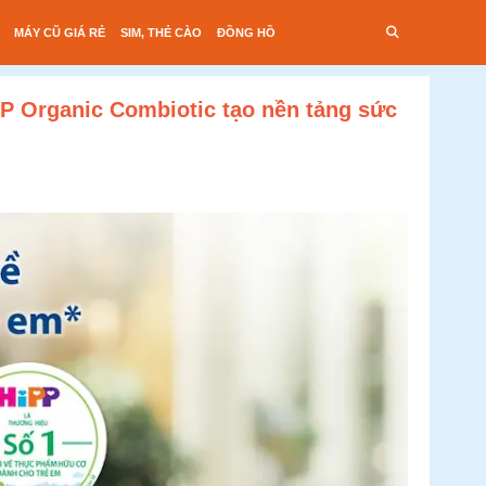
MÁY CŨ GIÁ RẺ
SIM, THẺ CÀO
ĐỒNG HỒ
PP Organic Combiotic tạo nền tảng sức