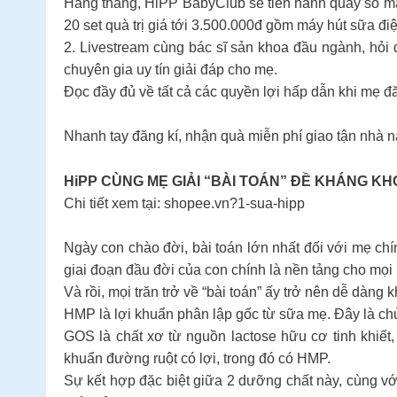
Hàng tháng, HiPP BabyClub sẽ tiến hành quay số m
20 set quà trị giá tới 3.500.000đ gồm máy hút sữa đ
2. Livestream cùng bác sĩ sản khoa đầu ngành, hỏi 
chuyên gia uy tín giải đáp cho mẹ.
Đọc đầy đủ về tất cả các quyền lợi hấp dẫn khi mẹ đ
Nhanh tay đăng kí, nhận quà miễn phí giao tận nhà n
HiPP CÙNG MẸ GIẢI “BÀI TOÁN” ĐỀ KHÁNG K
Chi tiết xem tại: shopee.vn?1-sua-hipp
Ngày con chào đời, bài toán lớn nhất đối với mẹ ch
giai đoạn đầu đời của con chính là nền tảng cho mọi 
Và rồi, mọi trăn trở về “bài toán” ấy trở nên dễ dà
HMP là lợi khuẩn phân lập gốc từ sữa mẹ. Đây là chủ
GOS là chất xơ từ nguồn lactose hữu cơ tinh khiết,
khuẩn đường ruột có lợi, trong đó có HMP.
Sự kết hợp đặc biệt giữa 2 dưỡng chất này, cùng với