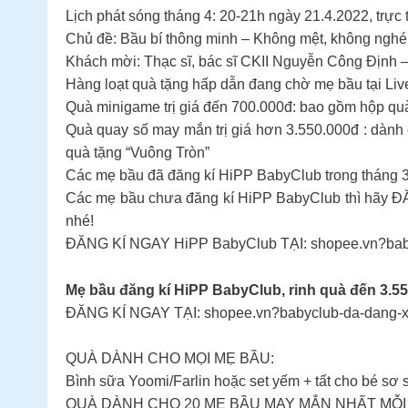
Lịch phát sóng tháng 4: 20-21h ngày 21.4.2022, trực
Chủ đề: Bầu bí thông minh – Không mệt, không ngh
Khách mời: Thạc sĩ, bác sĩ CKII Nguyễn Công Định 
Hàng loạt quà tặng hấp dẫn đang chờ mẹ bầu tại Liv
Quà minigame trị giá đến 700.000đ: bao gồm hộp quà
Quà quay số may mắn trị giá hơn 3.550.000đ : dàn
quà tặng “Vuông Tròn”
Các mẹ bầu đã đăng kí HiPP BabyClub trong tháng 3
Các mẹ bầu chưa đăng kí HiPP BabyClub thì hãy ĐĂ
nhé!
ĐĂNG KÍ NGAY HiPP BabyClub TẠI: shopee.vn?baby
Mẹ bầu đăng kí HiPP BabyClub, rinh quà đến 3.5
ĐĂNG KÍ NGAY TẠI: shopee.vn?babyclub-da-dang-xu
QUÀ DÀNH CHO MỌI MẸ BẦU:
Bình sữa Yoomi/Farlin hoặc set yếm + tất cho bé sơ 
QUÀ DÀNH CHO 20 MẸ BẦU MAY MẮN NHẤT MỖI