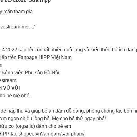
 21.4.2022
Sữa Hipp
y mắn tham gia
-livestream-me…/
4.2022 sắp tới còn rất nhiều quà tặng và kiến thức bổ ích đan
 tiếp trên Fanpage HiPP Việt Nam
én
– Bệnh viện Phụ sản Hà Nội
estream.
 VÙ VÙ!
ho bé mẹ nhé.
a, dễ hấp thu và giúp bé ăn dặm dễ dàng, phòng chống táo bón h
hơm ngon chiều lòng bé. Mẹ cho bé thử ngay nhé!
ữu cơ (organic) dành cho trẻ em
HiPP tại: shopee.vn?an-dam/san-pham/