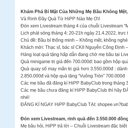
Khám Phá Bí Mật Của Những Mẹ Bầu Không Mệt
Và Rinh Đầy Quà Từ HiPP Nào Mẹ Ơi!
Đón xem Livestream tháng 4 của chuỗi Livestream “M
Lịch phát sóng tháng 4: 20-21h ngày 21.4.2022, trực
Chủ đề: Bầu bí thông minh – Không mệt, không ngh
Khách mời: Thạc sĩ, bác sĩ CKII Nguyễn Công Định 
Hàng loạt quà tặng hấp dẫn đang chờ mẹ bầu tại Liv
Quà minigame trị giá đến 700.000đ: bao gồm hộp quà
Quà quay số may mắn trị giá hơn 3.550.000đ : dành
2.850.000đ và hộp quà tặng “Vuông Tròn” 700.000đ
Các mẹ bầu đã đăng kí HiPP BabyClub trong tháng 3
Các mẹ bầu chưa đăng kí HiPP BabyClub thì hãy ĐĂ
nhé!
ĐĂNG KÍ NGAY HiPP BabyClub TẠI: shopee.vn?baby
Đón xem Livestream, rinh quà đến 3.550.000 đồng
Mẹ bầu hỏi, HiPP trả lời – Chuỗi Livestream đặc bi