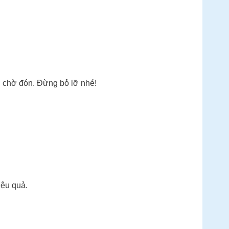
g chờ đón. Đừng bỏ lỡ nhé!
iệu quả.