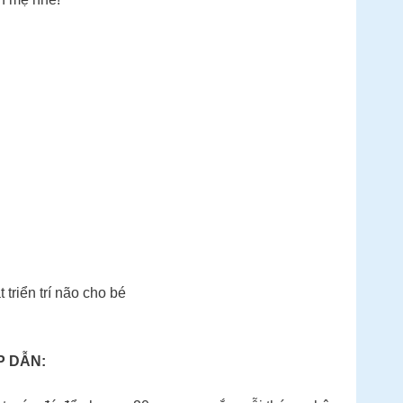
triển trí não cho bé
P DẪN: