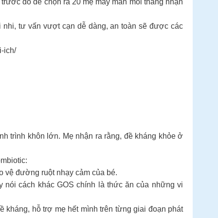
 trước đó để chọn ra 20 mẹ may mắn mỗi tháng nhận
i nhi, tư vấn vượt cạn dễ dàng, an toàn sẽ được các
-ich/
nh trình khôn lớn. Mẹ nhận ra rằng, đề kháng khỏe ở
mbiotic:
ảo vệ đường ruột nhạy cảm của bé.
hay nói cách khác GOS chính là thức ăn của những vi
ề kháng, hỗ trợ mẹ hết mình trên từng giai đoạn phát