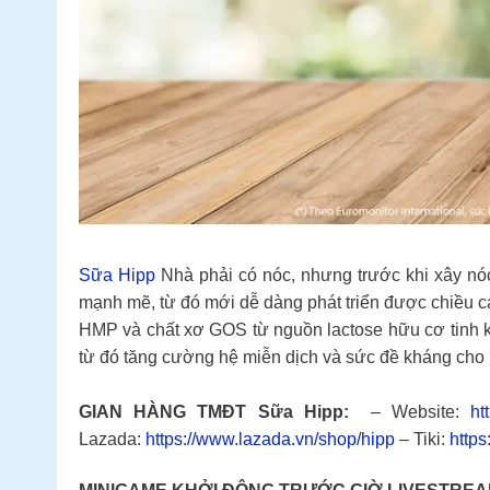
Sữa Hipp
Nhà phải có nóc, nhưng trước khi xây nó
mạnh mẽ, từ đó mới dễ dàng phát triển được chiều ca
HMP và chất xơ GOS từ nguồn lactose hữu cơ tinh kh
từ đó tăng cường hệ miễn dịch và sức đề kháng cho 
GIAN HÀNG TMĐT Sữa Hipp:
– Website:
ht
Lazada:
https://www.lazada.vn/shop/hipp
– Tiki:
https