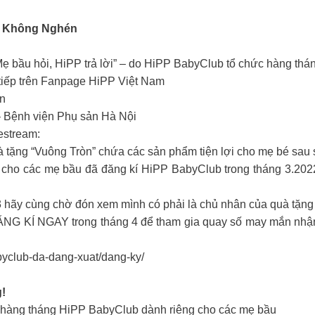
, Không Nghén
ẹ bầu hỏi, HiPP trả lời” – do HiPP BabyClub tổ chức hàng thá
 tiếp trên Fanpage HiPP Việt Nam
én
– Bệnh viện Phụ sản Hà Nội
estream:
 tặng “Vuông Tròn” chứa các sản phẩm tiện lợi cho mẹ bé sau 
 cho các mẹ bầu đã đăng kí HiPP BabyClub trong tháng 3.202
 hãy cùng chờ đón xem mình có phải là chủ nhân của quà tặng
NG KÍ NGAY trong tháng 4 để tham gia quay số may mắn nhận
club-da-dang-xuat/dang-ky/
!
ệt hàng tháng HiPP BabyClub dành riêng cho các mẹ bầu