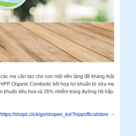
các mẹ cần tạo cho con một nền tảng đề kháng thật
 HiPP Organic Combiotic kết hợp lợi khuẩn từ sữa mẹ
iễm khuẩn tiêu hoá và 26% nhiễm trùng đường hô hấp,
https://shopii.click/go/shopee_kol?hippofficialstore
–