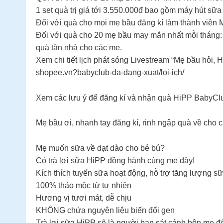
1 set quà trị giá tới 3.550.000đ bao gồm máy hút sữa
Đối với quà cho mọi mẹ bầu đăng kí làm thành viên
Đối với quà cho 20 mẹ bầu may mắn nhất mỗi tháng: 
quà tận nhà cho các mẹ.
Xem chi tiết lịch phát sóng Livestream “Mẹ bầu hỏi, HiP
shopee.vn?babyclub-da-dang-xuat/loi-ich/
Xem các lưu ý để đăng kí và nhận quà HiPP BabyClub
Mẹ bầu ơi, nhanh tay đăng kí, rinh ngập quà về cho 
Mẹ muốn sữa về dạt dào cho bé bú?
Có trà lợi sữa HiPP đồng hành cùng mẹ đây!
Kích thích tuyến sữa hoạt động, hỗ trợ tăng lượng s
100% thảo mộc từ tự nhiên
Hương vị tươi mát, dễ chịu
KHÔNG chứa nguyên liệu biến đổi gen
Trà lợi sữa HiPP sẽ là người bạn sát cánh bên mẹ 