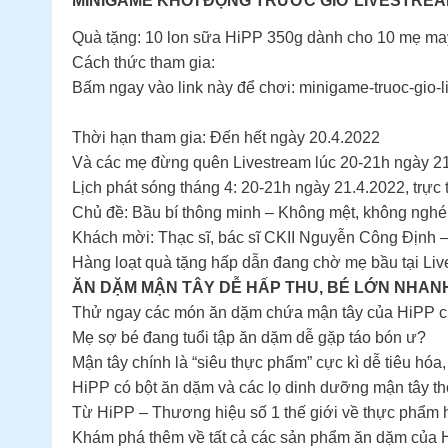
MINIGAME KHỞI ĐỘNG TRƯỚC GIỜ LIVESTREAM
Quà tặng: 10 lon sữa HiPP 350g dành cho 10 mẹ ma
Cách thức tham gia:
Bấm ngay vào link này để chơi: minigame-truoc-gio
Thời hạn tham gia: Đến hết ngày 20.4.2022
Và các mẹ đừng quên Livestream lúc 20-21h ngày 21.
Lịch phát sóng tháng 4: 20-21h ngày 21.4.2022, trực
Chủ đề: Bầu bí thông minh – Không mệt, không ngh
Khách mời: Thạc sĩ, bác sĩ CKII Nguyễn Công Định 
Hàng loạt quà tặng hấp dẫn đang chờ mẹ bầu tại Liv
ĂN DẶM MẬN TÂY DỄ HẤP THU, BÉ LỚN NHANH
Thử ngay các món ăn dặm chứa mận tây của HiPP c
Mẹ sợ bé đang tuổi tập ăn dặm dễ gặp táo bón ư?
Mận tây chính là “siêu thực phẩm” cực kì dễ tiêu hó
HiPP có bột ăn dặm và các lọ dinh dưỡng mận tây t
Từ HiPP – Thương hiệu số 1 thế giới về thực phẩm h
Khám phá thêm về tất cả các sản phẩm ăn dặm của 