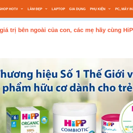
SHOP HOT#
LÀM ĐẸP
LAPTOP
GIA DỤNG
PHỤ KIỆN
PC, MÁY IN
iá trị bên ngoài của con, các mẹ hãy cùng Hi