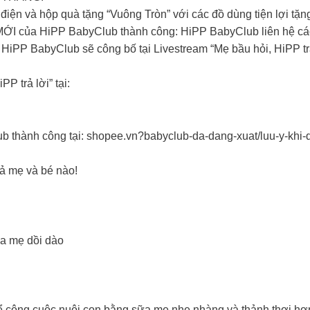
 điện và hộp quà tặng “Vuông Tròn” với các đồ dùng tiện lợi tặn
 MỚI của HiPP BabyClub thành công: HiPP BabyClub liên hệ các
HiPP BabyClub sẽ công bố tại Livestream “Mẹ bầu hỏi, HiPP tr
P trả lời” tại:
 thành công tại: shopee.vn?babyclub-da-dang-xuat/luu-y-khi-d
cả mẹ và bé nào!
ữa mẹ dồi dào
để công cuộc nuôi con bằng sữa mẹ nhẹ nhàng và thảnh thơi hơ