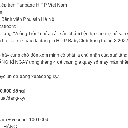
 tiếp trên Fanpage HiPP Việt Nam
én
– Bệnh viện Phụ sản Hà Nội
estream:
 tặng “Vuông Tròn” chứa các sản phẩm tiện lợi cho mẹ bé sau 
h cho các mẹ bầu đã đăng kí HiPP BabyClub trong tháng 3.202
 hãy cùng chờ đón xem mình có phải là chủ nhân của quà tặng
NG KÍ NGAY trong tháng 4 để tham gia quay số may mắn nhận
club-da-dang-xuat/dang-ky/
50.000 đồng!
at/dang-ky/
sinh + voucher 100.000đ
 THÁNG: