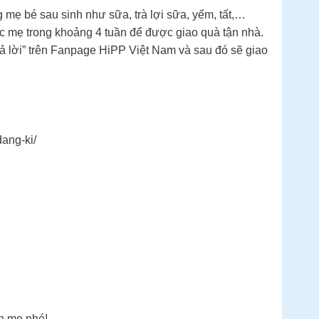
g mẹ bé sau sinh như sữa, trà lợi sữa, yếm, tất,…
 mẹ trong khoảng 4 tuần để được giao quà tận nhà.
ả lời” trên Fanpage HiPP Việt Nam và sau đó sẽ giao
ang-ki/
n mẹ nhé!