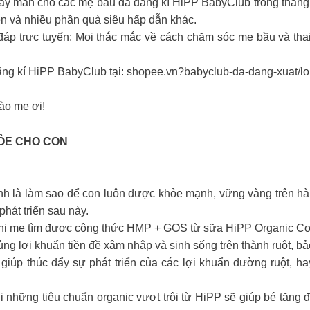
ay mắn cho các mẹ bầu đã đăng kí HiPP BabyClub trong tháng
iện và nhiều phần quà siêu hấp dẫn khác.
đáp trực tuyến: Mọi thắc mắc về cách chăm sóc mẹ bầu và tha
ăng kí HiPP BabyClub tại: shopee.vn?babyclub-da-dang-xuat/loi
ào mẹ ơi!
HỎE CHO CON
ính là làm sao để con luôn được khỏe mạnh, vững vàng trên hà
phát triển sau này.
ng khi mẹ tìm được công thức HMP + GOS từ sữa HiPP Organic Co
ng lợi khuẩn tiền đề xâm nhập và sinh sống trên thành ruột, b
 giúp thúc đẩy sự phát triển của các lợi khuẩn đường ruột, 
 những tiêu chuẩn organic vượt trội từ HiPP sẽ giúp bé tăng đ