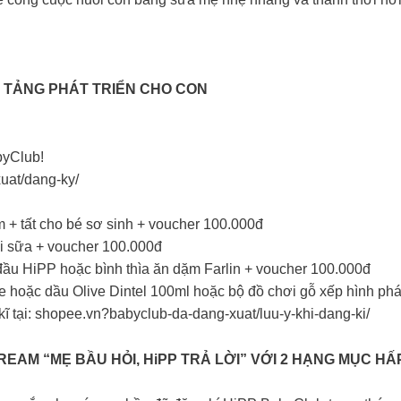
N TẢNG PHÁT TRIỂN CHO CON
byClub!
at/dang-ky/
 + tất cho bé sơ sinh + voucher 100.000đ
ợi sữa + voucher 100.000đ
đầu HiPP hoặc bình thìa ăn dặm Farlin + voucher 100.000đ
 hoặc dầu Olive Dintel 100ml hoặc bộ đồ chơi gỗ xếp hình phát 
ĩ tại: shopee.vn?babyclub-da-dang-xuat/luu-y-khi-dang-ki/
EAM “MẸ BẦU HỎI, HiPP TRẢ LỜI” VỚI 2 HẠNG MỤC HẤ