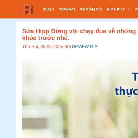
Chuyển
DEALS
*MOINHAT
MÃ GIẢM GIÁ
#HOTHOT#
#
đến
nội
dung
Sữa Hipp Đừng vội chạy đua về những g
khỏe trước nhé.
Thứ Hai, 05-05-2025
Bởi
REVIEW GIÁ