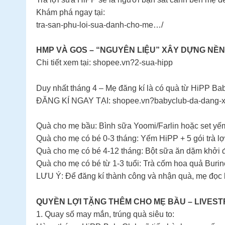
Khám phá ngay tại:
tra-san-phu-loi-sua-danh-cho-me…/
HMP VÀ GOS – “NGUYÊN LIỆU” XÂY DỰNG NỀ
Chi tiết xem tại: shopee.vn?2-sua-hipp
Duy nhất tháng 4 – Mẹ đăng kí là có quà từ HiPP Ba
ĐĂNG KÍ NGAY TẠI: shopee.vn?babyclub-da-dang-xu
Quà cho mẹ bầu: Bình sữa Yoomi/Farlin hoặc set yếm
Quà cho mẹ có bé 0-3 tháng: Yếm HiPP + 5 gói trà l
Quà cho mẹ có bé 4-12 tháng: Bột sữa ăn dặm khởi 
Quà cho mẹ có bé từ 1-3 tuổi: Trà cốm hoa quả Burine
LƯU Ý: Để đăng kí thành công và nhận quà, mẹ đọc k
QUYỀN LỢI TẶNG THÊM CHO MẸ BẦU – LIVESTR
1. Quay số may mắn, trúng quà siêu to: