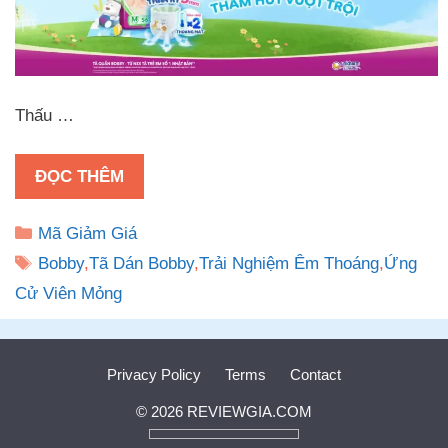
Thấu …
ĐỌC THÊM
Danh
Mã Giảm Giá
mục
Thẻ
Bobby
,
Tã Dán Bobby
,
Trải Nghiệm Êm Thoáng
,
Ứng
Cử Viên Mỏng
Privacy Policy
Terms
Contact
© 2026 REVIEWGIA.COM