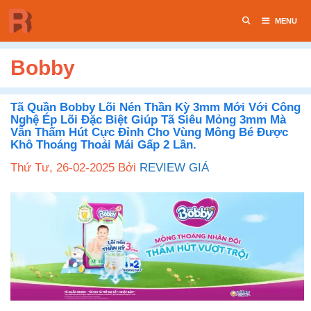
Chuyển
MENU
đến
nội
dung
Bobby
Tã Quần Bobby Lõi Nén Thần Kỳ 3mm Mới Với Công
Nghệ Ép Lõi Đặc Biệt Giúp Tã Siêu Mỏng 3mm Mà
Vẫn Thấm Hút Cực Đỉnh Cho Vùng Mông Bé Được
Khô Thoáng Thoải Mái Gấp 2 Lần.
Thứ Tư, 26-02-2025
Bởi
REVIEW GIÁ