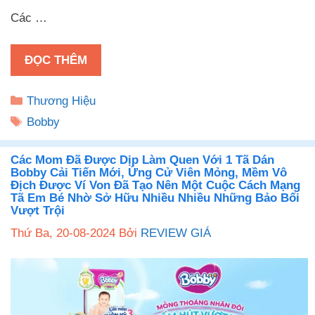
Các …
ĐỌC THÊM
Danh
Thương Hiệu
mục
Thẻ
Bobby
Các Mom Đã Được Dịp Làm Quen Với 1 Tã Dán
Bobby Cải Tiến Mới, Ứng Cử Viên Mỏng, Mềm Vô
Địch Được Ví Von Đã Tạo Nên Một Cuộc Cách Mạng
Tã Em Bé Nhờ Sở Hữu Nhiều Nhiều Những Bảo Bối
Vượt Trội
Thứ Ba, 20-08-2024
Bởi
REVIEW GIÁ