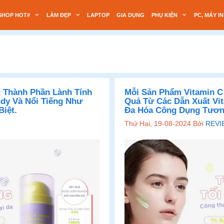
SHOP HOT#
LÀM ĐẸP
LAPTOP
GIA DỤNG
PHỤ KIỆN
PC, MÁY IN
Có Bảng Thành Phần Lành Tính
Mỗi Sản Phẩm Vitamin C
dy Và Nổi Tiếng Như
Quả Từ Các Dẫn Xuất Vi
Biệt.
Đa Hóa Công Dụng Tươn
Thứ Hai, 19-08-2024
Bởi
REVI