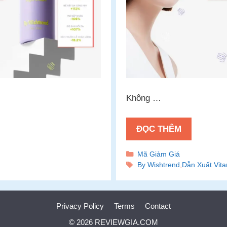
Không …
ĐỌC THÊM
Danh
Mã Giảm Giá
mục
Thẻ
By Wishtrend
,
Dẫn Xuất Vit
Privacy Policy
Terms
Contact
© 2026 REVIEWGIA.COM