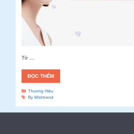
Từ …
ĐỌC THÊM
Danh
Thương Hiệu
mục
Thẻ
By Wishtrend