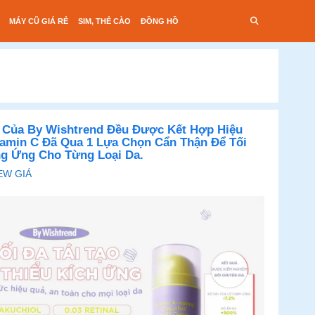
MÁY CŨ GIÁ RẺ
SIM, THẺ CÀO
ĐỒNG HỒ
 Của By Wishtrend Đều Được Kết Hợp Hiệu
tamin C Đã Qua 1 Lựa Chọn Cẩn Thận Để Tối
g Ứng Cho Từng Loại Da.
EW GIÁ