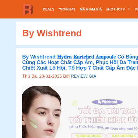
Chuyển
DEALS
*MOINHAT
MÃ GIẢM GIÁ
#HOTHOT#
#
đến
nội
dung
By Wishtrend
By Wishtrend 𝐇𝐲𝐝𝐫𝐚 𝐄𝐧𝐫𝐢𝐜𝐡𝐞𝐝 𝐀𝐦𝐩𝐨𝐮𝐥𝐞 
Cùng Các Hoạt Chất Cấp Ẩm, Phục Hồi Da Tren
Chiết Xuất Lô Hội, Tổ Hợp 7 Chất Cấp Ẩm Đặc 
Thứ Ba, 28-01-2025
Bởi
REVIEW GIÁ