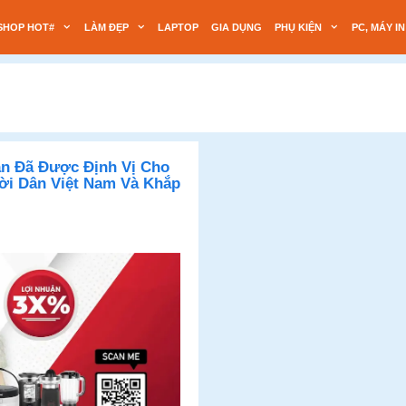
SHOP HOT#
LÀM ĐẸP
LAPTOP
GIA DỤNG
PHỤ KIỆN
PC, MÁY IN
n Đã Được Định Vị Cho
ời Dân Việt Nam Và Khắp