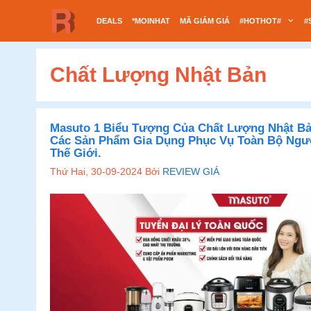
Chuyển
DEALS
*MOINHAT
MÃ GIẢM GIÁ
#HOTHOT#
#
đến
nội
dung
Chất Lượng Nhật Bản
Masuto 1 Biểu Tượng Của Chất Lượng Nhật Bả
Các Sản Phẩm Gia Dụng Phục Vụ Toàn Bộ Ngư
Thế Giới.
Thứ Hai, 30-09-2024
Bởi
REVIEW GIÁ