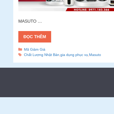
MASUTO …
ĐỌC THÊM
Danh
Mã Giảm Giá
mục
Thẻ
Chất Lượng Nhật Bản
,
gia dụng phục vụ
,
Masuto