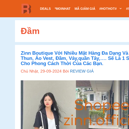
Chuyển
DEALS
*MOINHAT
MÃ GIẢM GIÁ
#HOTHOT#
#
đến
nội
dung
Đầm
Zinn Boutique Với Nhiều Mặt Hàng Đa Dạng V
Thun, Áo Vest, Đầm, Váy,quần Tây,…. Sẽ Là 1 
Cho Phong Cách Thời Của Các Bạn.
Chủ Nhật, 29-09-2024
Bởi
REVIEW GIÁ