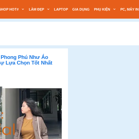
SHOP HOT#
LÀM ĐẸP
LAPTOP
GIA DỤNG
PHỤ KIỆN
PC, MÁY IN
à Phong Phú Như Áo
Sự Lựa Chọn Tốt Nhất