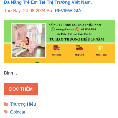
Đa Năng Trẻ Em Tại Thị Trường Việt Nam.
Thứ Bảy, 24-08-2024
Bởi
REVIEW GIÁ
Định …
ĐỌC THÊM
Danh
Thương Hiệu
mục
Thẻ
Goldcat