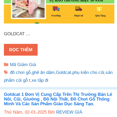
GOLDCAT …
ĐỌC THÊM
Danh
Mã Giảm Giá
mục
Thẻ
đồ chơi gỗ
,
ghế ăn dặm
,
Goldcat
,
phụ kiện cho cũi
,
sản
phẩm cũi gỗ t
,
xe tập đi
Goldcat 1 Đơn Vị Cung Cấp Trên Thị Trường Bán Lẻ
Nôi, Cũi, Giường , Đồ Nội Thất, Đồ Chơi Gỗ Thông
Minh Và Các Sản Phẩm Giáo Dục Sáng Tạo.
Thứ Năm, 02-01-2025
Bởi
REVIEW GIÁ