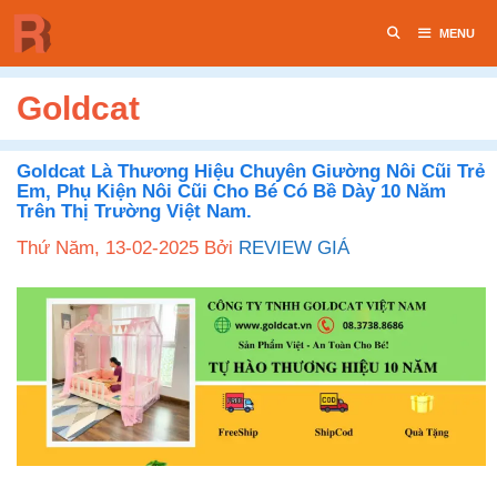
Chuyển
MENU
đến
nội
dung
Goldcat
Goldcat Là Thương Hiệu Chuyên Giường Nôi Cũi Trẻ
Em, Phụ Kiện Nôi Cũi Cho Bé Có Bề Dày 10 Năm
Trên Thị Trường Việt Nam.
Thứ Năm, 13-02-2025
Bởi
REVIEW GIÁ