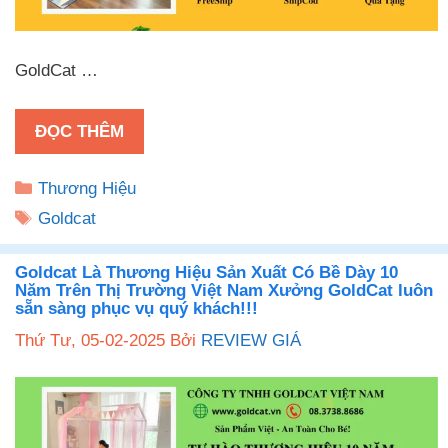
GoldCat …
ĐỌC THÊM
Danh
Thương Hiệu
mục
Thẻ
Goldcat
Goldcat Là Thương Hiệu Sản Xuất Có Bề Dày 10
Năm Trên Thị Trường Việt Nam ️Xưởng GoldCat luôn
sẵn sàng phục vụ quý khách!!!
Thứ Tư, 05-02-2025
Bởi
REVIEW GIÁ