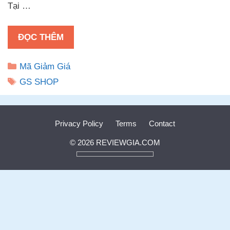
Tại …
ĐỌC THÊM
Danh
Mã Giảm Giá
mục
Thẻ
GS SHOP
Privacy Policy
Terms
Contact
© 2026 REVIEWGIA.COM