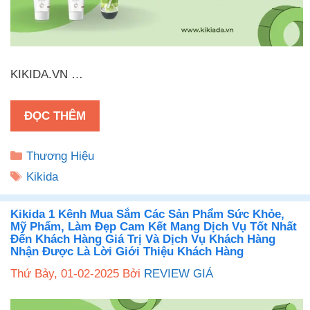
KIKIDA.VN …
ĐỌC THÊM
Danh
Thương Hiệu
mục
Thẻ
Kikida
Kikida 1 Kênh Mua Sắm Các Sản Phẩm Sức Khỏe,
Mỹ Phẩm, Làm Đẹp Cam Kết Mang Dịch Vụ Tốt Nhất
Đến Khách Hàng Giá Trị Và Dịch Vụ Khách Hàng
Nhận Được Là Lời Giới Thiệu Khách Hàng
Thứ Bảy, 01-02-2025
Bởi
REVIEW GIÁ