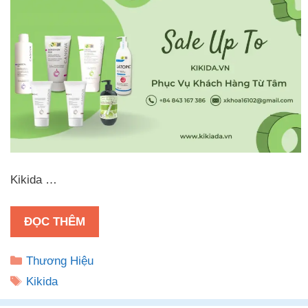
Kikida …
ĐỌC THÊM
Danh
Thương Hiệu
mục
Thẻ
Kikida