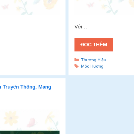
Với …
ĐỌC THÊM
Danh
Thương Hiệu
mục
Thẻ
Mộc Hương
 Truyền Thống, Mang