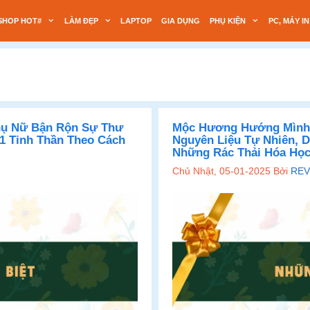
SHOP HOT#
LÀM ĐẸP
LAPTOP
GIA DỤNG
PHỤ KIỆN
PC, MÁY IN
ụ Nữ Bận Rộn Sự Thư
Mộc Hương Hướng Mình 
1 Tinh Thần Theo Cách
Nguyên Liệu Tự Nhiên, D
Những Rác Thải Hóa Họ
Chủ Nhật, 05-01-2025
Bởi
REV