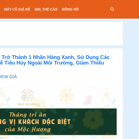
MÁY CŨ GIÁ RẺ
SIM, THẺ CÀO
ĐỒNG HỒ
Trở Thành 1 Nhãn Hàng Xanh, Sử Dụng Các
ễ Tiêu Hủy Ngoài Môi Trường, Giảm Thiểu
c
IEW GIÁ