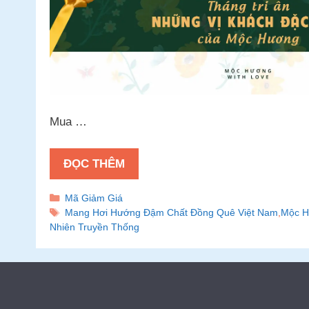
Mua …
ĐỌC THÊM
Danh
Mã Giảm Giá
mục
Thẻ
Mang Hơi Hướng Đậm Chất Đồng Quê Việt Nam
,
Mộc 
Nhiên Truyền Thống