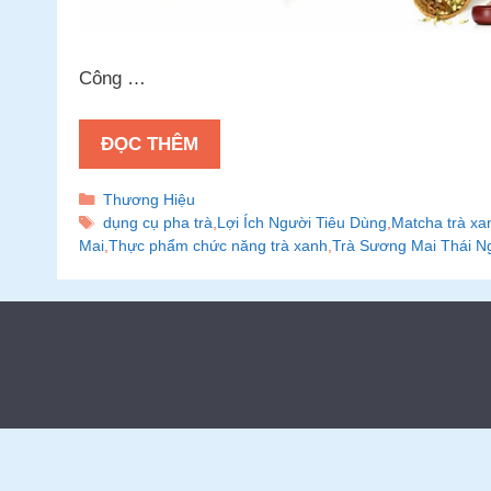
Công …
ĐỌC THÊM
Danh
Thương Hiệu
mục
Thẻ
dụng cụ pha trà
,
Lợi Ích Người Tiêu Dùng
,
Matcha trà xa
Mai
,
Thực phẩm chức năng trà xanh
,
Trà Sương Mai Thái N