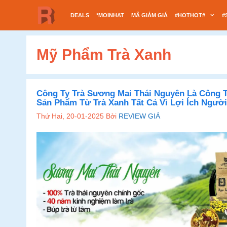
Chuyển
DEALS
*MOINHAT
MÃ GIẢM GIÁ
#HOTHOT#
#
đến
nội
dung
Mỹ Phẩm Trà Xanh
Công Ty Trà Sương Mai Thái Nguyên Là Công T
Sản Phẩm Từ Trà Xanh Tất Cả Vì Lợi Ích Ngườ
Thứ Hai, 20-01-2025
Bởi
REVIEW GIÁ