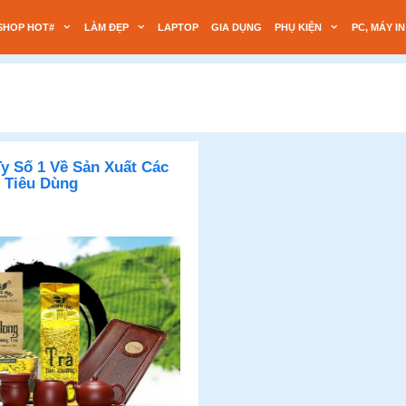
SHOP HOT#
LÀM ĐẸP
LAPTOP
GIA DỤNG
PHỤ KIỆN
PC, MÁY IN
y Số 1 Về Sản Xuất Các
i Tiêu Dùng