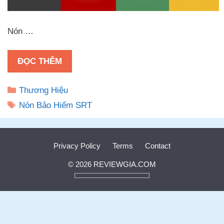
Nón …
ĐỌC THÊM
Danh
Thương Hiệu
mục
Thẻ
Nón Bảo Hiểm SRT
Privacy Policy
Terms
Contact
© 2026 REVIEWGIA.COM