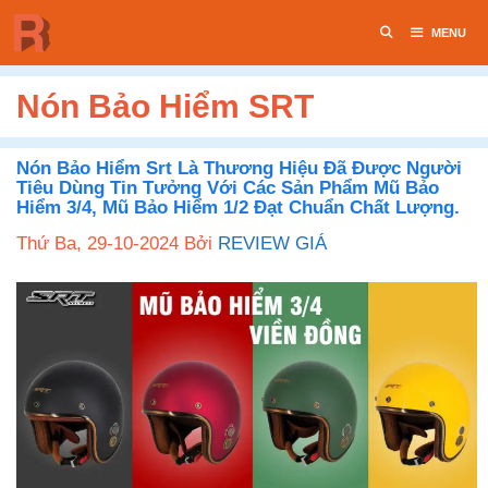
Chuyển
MENU
đến
nội
dung
Nón Bảo Hiểm SRT
Nón Bảo Hiểm Srt Là Thương Hiệu Đã Được Người
Tiêu Dùng Tin Tưởng Với Các Sản Phẩm Mũ Bảo
Hiểm 3/4, Mũ Bảo Hiểm 1/2 Đạt Chuẩn Chất Lượng.
Thứ Ba, 29-10-2024
Bởi
REVIEW GIÁ