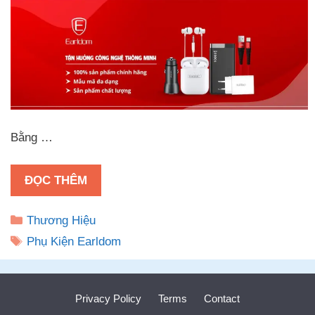
Bằng …
ĐỌC THÊM
Danh
Thương Hiệu
mục
Thẻ
Phụ Kiện Earldom
Privacy Policy
Terms
Contact