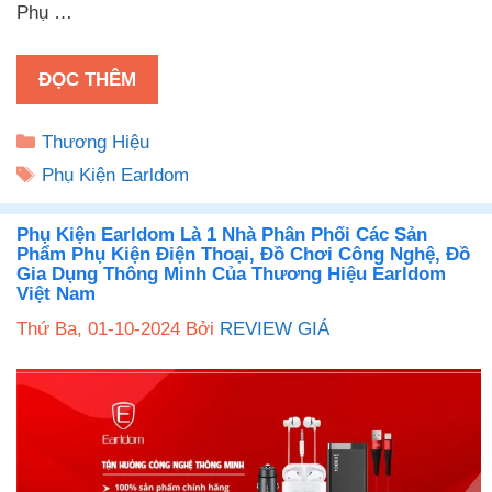
Phụ …
ĐỌC THÊM
Danh
Thương Hiệu
mục
Thẻ
Phụ Kiện Earldom
Phụ Kiện Earldom Là 1 Nhà Phân Phối Các Sản
Phẩm Phụ Kiện Điện Thoại, Đồ Chơi Công Nghệ, Đồ
Gia Dụng Thông Minh Của Thương Hiệu Earldom
Việt Nam
Thứ Ba, 01-10-2024
Bởi
REVIEW GIÁ