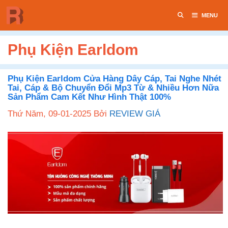
Chuyển
MENU
đến
nội
dung
Phụ Kiện Earldom
Phụ Kiện Earldom Cửa Hàng Dây Cáp, Tai Nghe Nhét
Tai, Cáp & Bộ Chuyển Đổi Mp3 Từ & Nhiều Hơn Nữa
Sản Phẩm Cam Kết Như Hình Thật 100%
Thứ Năm, 09-01-2025
Bởi
REVIEW GIÁ