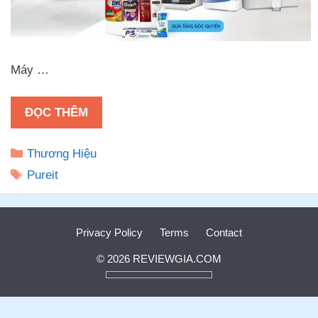
Máy …
ĐỌC THÊM
Danh
Thương Hiệu
mục
Thẻ
Pureit
Privacy Policy
Terms
Contact
© 2026 REVIEWGIA.COM