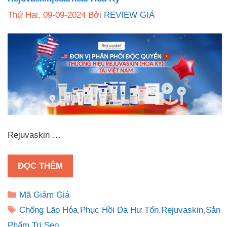
Thứ Hai, 09-09-2024
Bởi
REVIEW GIÁ
Rejuvaskin …
ĐỌC THÊM
Danh
Mã Giảm Giá
mục
Thẻ
Chống Lão Hóa
,
Phục Hồi Da Hư Tổn
,
Rejuvaskin
,
Sản
Phẩm Trị Sẹo