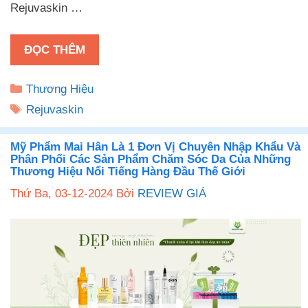
Rejuvaskin …
ĐỌC THÊM
Danh
Thương Hiệu
mục
Thẻ
Rejuvaskin
Mỹ Phẩm Mai Hân Là 1 Đơn Vị Chuyên Nhập Khẩu Và
Phân Phối Các Sản Phẩm Chăm Sóc Da Của Những
Thương Hiệu Nổi Tiếng Hàng Đầu Thế Giới
Thứ Ba, 03-12-2024
Bởi
REVIEW GIÁ