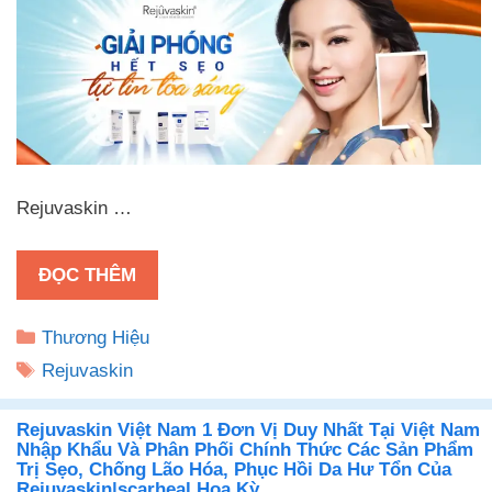
Rejuvaskin …
ĐỌC THÊM
Danh
Thương Hiệu
mục
Thẻ
Rejuvaskin
Rejuvaskin Việt Nam 1 Đơn Vị Duy Nhất Tại Việt Nam
Nhập Khẩu Và Phân Phối Chính Thức Các Sản Phẩm
Trị Sẹo, Chống Lão Hóa, Phục Hồi Da Hư Tổn Của
Rejuvaskin|scarheal Hoa Kỳ