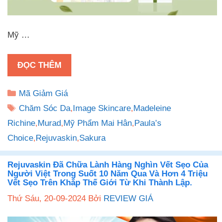
Mỹ …
ĐỌC THÊM
Danh
Mã Giảm Giá
mục
Thẻ
Chăm Sóc Da
,
Image Skincare
,
Madeleine
Richine
,
Murad
,
Mỹ Phẩm Mai Hân
,
Paula’s
Choice
,
Rejuvaskin
,
Sakura
Rejuvaskin Đã Chữa Lành Hàng Nghìn Vết Sẹo Của
Người Việt Trong Suốt 10 Năm Qua Và Hơn 4 Triệu
Vết Sẹo Trên Khắp Thế Giới Từ Khi Thành Lập.
Thứ Sáu, 20-09-2024
Bởi
REVIEW GIÁ