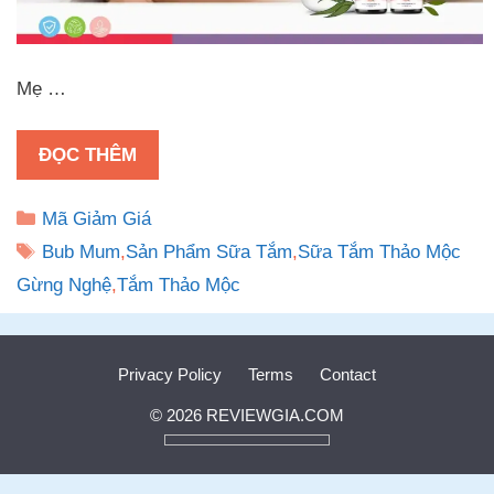
Mẹ …
ĐỌC THÊM
Danh
Mã Giảm Giá
mục
Thẻ
Bub Mum
,
Sản Phẩm Sữa Tắm
,
Sữa Tắm Thảo Mộc
Gừng Nghệ
,
Tắm Thảo Mộc
Privacy Policy
Terms
Contact
© 2026 REVIEWGIA.COM