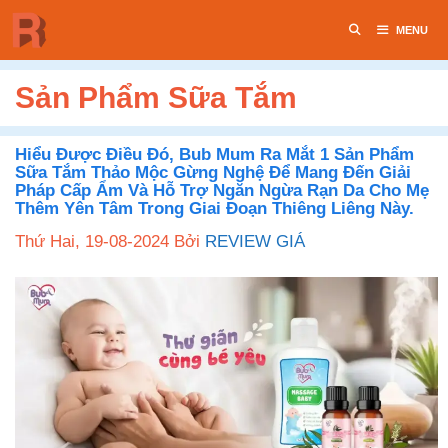
Chuyển
MENU
đến
nội
dung
Sản Phẩm Sữa Tắm
Hiểu Được Điều Đó, Bub Mum Ra Mắt 1 Sản Phẩm
Sữa Tắm Thảo Mộc Gừng Nghệ Để Mang Đến Giải
Pháp Cấp Ẩm Và Hỗ Trợ Ngăn Ngừa Rạn Da Cho Mẹ
Thêm Yên Tâm Trong Giai Đoạn Thiêng Liêng Này.
Thứ Hai, 19-08-2024
Bởi
REVIEW GIÁ