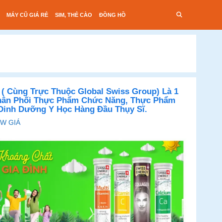
MÁY CŨ GIÁ RẺ
SIM, THẺ CÀO
ĐỒNG HỒ
i ( Cùng Trực Thuộc Global Swiss Group) Là 1
Phân Phối Thực Phẩm Chức Năng, Thực Phẩm
inh Dưỡng Y Học Hàng Đầu Thụy Sĩ.
W GIÁ