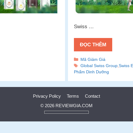
Swiss …
ĐỌC THÊM
Danh
Mã Giảm Giá
mục
Thẻ
Global Swiss Group
,
Swiss 
Phẩm Dinh Dưỡng
Privacy Policy
Terms
Contact
© 2026 REVIEWGIA.COM