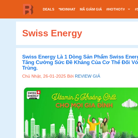
Chuyển
DEALS
*MOINHAT
MÃ GIẢM GIÁ
#HOTHOT#
#
đến
nội
dung
Swiss Energy
Swiss Energy Là 1 Dòng Sản Phẩm Swiss Energ
Tăng Cường Sức Đề Kháng Của Cơ Thể Đối Vớ
Trùng.
Chủ Nhật, 26-01-2025
Bởi
REVIEW GIÁ