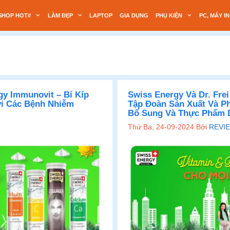
SHOP HOT#
LÀM ĐẸP
LAPTOP
GIA DỤNG
PHỤ KIỆN
PC, MÁY IN
y Immunovit – Bí Kíp
Swiss Energy Và Dr. Fre
i Các Bệnh Nhiễm
Tập Đoàn Sản Xuất Và 
Bổ Sung Và Thực Phẩm D
Thứ Ba, 24-09-2024
Bởi
REVIE