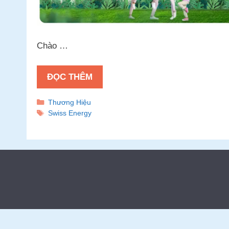
Chào …
ĐỌC THÊM
Danh
Thương Hiệu
mục
Thẻ
Swiss Energy