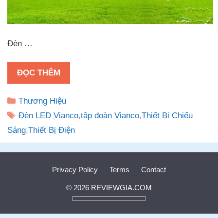
Đèn …
ĐỌC THÊM
Danh
Thương Hiệu
mục
Thẻ
Đèn LED Vianco
,
tập đoàn Vianco
,
Thiết Bị Chiếu
Sáng
,
Thiết Bị Điện
Privacy Policy
Terms
Contact
© 2026 REVIEWGIA.COM