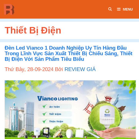
Chuyển
MENU
đến
nội
dung
Thiết Bị Điện
Đèn Led Vianco 1 Doanh Nghiệp Uy Tín Hàng Đầu
Trong Lĩnh Vực Sản Xuất Thiết Bị Chiếu Sáng, Thiết
Bị Điện Với Sản Phẩm Tiêu Biểu
Thứ Bảy, 28-09-2024
Bởi
REVIEW GIÁ