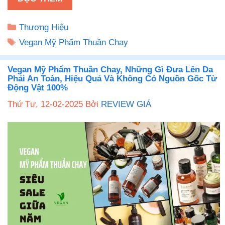
Danh
Thương Hiệu
mục
Thẻ
Vegan Mỹ Phẩm Thuần Chay
Vegan Mỹ Phẩm Thuần Chay, Những Gì Đưa Lên Da
Phải An Toàn, Hiệu Quả Và Không Có Nguồn Gốc Từ
Động Vật 100%
Thứ Tư, 12-02-2025
Bởi
REVIEW GIÁ