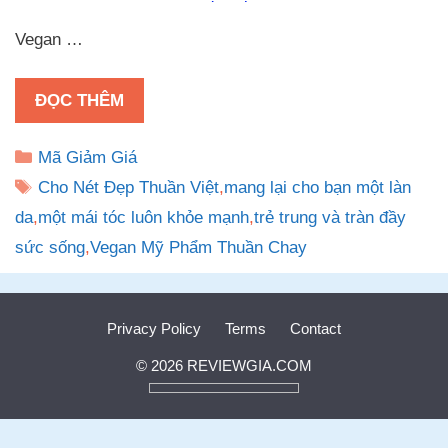
Vegan …
ĐỌC THÊM
Danh
Mã Giảm Giá
mục
Thẻ
Cho Nét Đẹp Thuần Việt
,
mang lại cho bạn một làn
da
,
một mái tóc luôn khỏe mạnh
,
trẻ trung và tràn đầy
sức sống
,
Vegan Mỹ Phẩm Thuần Chay
Privacy Policy
Terms
Contact
© 2026 REVIEWGIA.COM