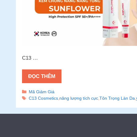
C13 …
ĐỌC THÊM
Danh
Mã Giảm Giá
mục
Thẻ
C13 Cosmetics
,
năng lượng tích cực
,
Tôn Trọng Làn Da
,