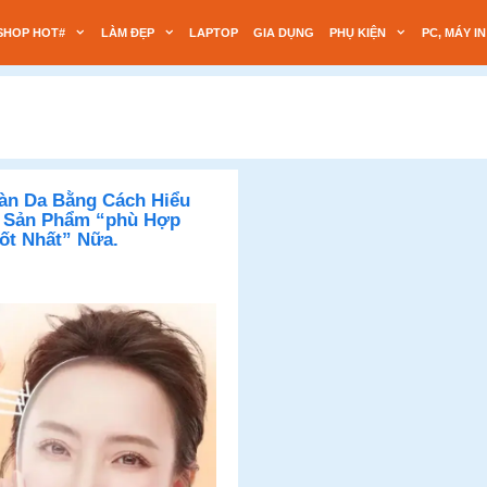
SHOP HOT#
LÀM ĐẸP
LAPTOP
GIA DỤNG
PHỤ KIỆN
PC, MÁY IN
Làn Da Bằng Cách Hiểu
 Sản Phẩm “phù Hợp
ốt Nhất” Nữa.