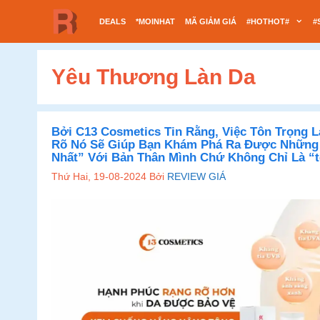
Chuyển
DEALS
*MOINHAT
MÃ GIẢM GIÁ
#HOTHOT#
#
đến
nội
dung
Yêu Thương Làn Da
Bởi C13 Cosmetics Tin Rằng, Việc Tôn Trọng 
Rõ Nó Sẽ Giúp Bạn Khám Phá Ra Được Những
Nhất” Với Bản Thân Mình Chứ Không Chỉ Là “t
Thứ Hai, 19-08-2024
Bởi
REVIEW GIÁ