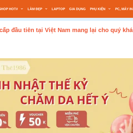
SHOP HOT#
LÀM ĐẸP
LAPTOP
GIA DỤNG
PHỤ KIỆN
PC, MÁY IN
p đầu tiên tại Việt Nam mang lại cho quý khá