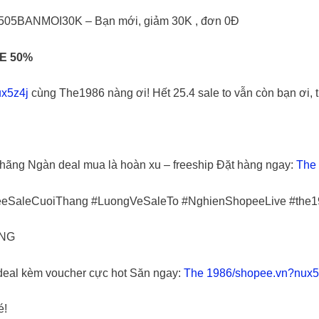
0505BANMOI30K – Bạn mới, giảm 30K , đơn 0Đ
E 50%
x5z4j
cùng The1986 nàng ơi! Hết 25.4 sale to vẫn còn bạn ơi,
 hãng Ngàn deal mua là hoàn xu – freeship Đặt hàng ngay:
The
eeSaleCuoiThang #LuongVeSaleTo #NghienShopeeLive #th
ỦNG
eal kèm voucher cực hot Săn ngay:
The 1986/shopee.vn?nux5
é!