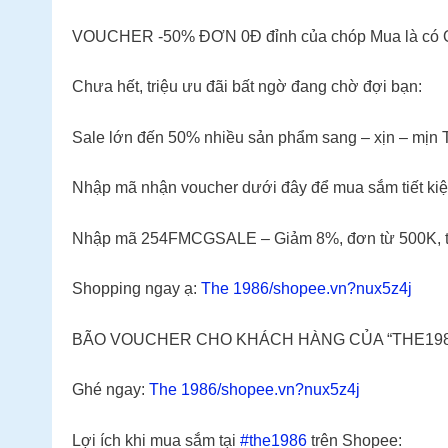
VOUCHER -50% ĐƠN 0Đ đỉnh của chóp Mua là có Q
Chưa hết, triệu ưu đãi bất ngờ đang chờ đợi bạn:
Sale lớn đến 50% nhiều sản phẩm sang – xịn – mịn T
Nhập mã nhận voucher dưới đây để mua sắm tiết kiệm
Nhập mã 254FMCGSALE – Giảm 8%, đơn từ 500K, t
Shopping ngay ạ:
The 1986/shopee.vn?nux5z4j
BÃO VOUCHER CHO KHÁCH HÀNG CỦA “THE198
️Ghé ngay:
The 1986/shopee.vn?nux5z4j
Lợi ích khi mua sắm tại
#the1986
trên Shopee: