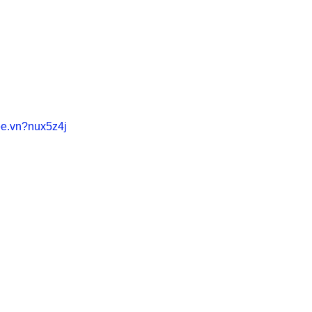
e.vn?nux5z4j