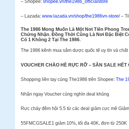
– Shopee:
shopee.vn/the1986_officialstore
– Lazada:
www.lazada.vn/shop/the1986vn-store/
– Ti
The 1986 Mong Muốn Là Một Nơi Tiên Phong Tr
Chứng Nhận. Đồng Thời Cũng Là Nơi Đặc Biệt 
Có 1 Không 2 Tại The 1986.
The 1986 kênh mua sắm dược quốc tế uy tín và chất 
VOUCHER CHÀO HÈ RỰC RỠ – SĂN SALE HẾT
Shopping liền tay cùng The1986 trên Shopee:
The 1
Nhận ngay Voucher cùng nghìn deal khủng
Rực cháy đêm hội 5.5 từ các deal giảm cực mê Gi
55FMCGSALE1 giảm 10%, tối đa 40K, đơn từ 250K