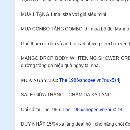
MUA 1 TẶNG 1 trial size với giá siêu mini
MUA COMBO TẶNG COMBO khi mua bộ đôi Mango Drop
Ghé thăm ốc đảo và add-to-cart những item bạn yêu t
MANGO DROP BODY WHITENING SHOWER CREAM – Ke
dưỡng trắng da hiệu quả ngay tại nhà.
𝐌𝐔𝐀 𝐍𝐆𝐀𝐘 𝐓𝐀̣𝐈:
The 1986/shopee.vn?nux5z4j
SALE GIỮA THÁNG – CHĂM DA XẢ LÁNG
Chỉ có tại The1986:
The 1986/shopee.vn?nux5z4j
DUY NHẤT 15/04 xả láng deal hời, cho nàng chốt đ