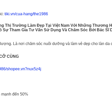
ki:
tiki.vn/cua-hang/the1986
ong Thị Trường Làm Đẹp Tại Việt Nam Với Những Thương 
Có Sự Tham Gia Tư Vấn Sử Dụng Và Chăm Sóc Bởi Bác Sĩ 
lượng. Là nơi chăm sóc nuôi dưỡng và làm vẻ dẹp cho làn da c
 CỠ CÙNG
986/shopee.vn?nux5z4j
ảm mạnh đến 50%