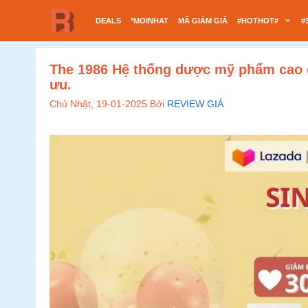
Chuyển
DEALS
*MOINHAT
MÃ GIẢM GIÁ
#HOTHOT#
#
đến
nội
dung
The 1986 Hệ thống dược mỹ phẩm cao cấ
ưu.
Chủ Nhật, 19-01-2025
Bởi
REVIEW GIÁ