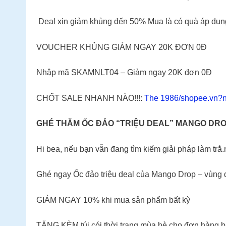
️ Deal xịn giảm khủng đến 50% Mua là có quà áp dụng 
️VOUCHER KHỦNG GIẢM NGAY 20K ĐƠN 0Đ️
Nhập mã SKAMNLT04 – Giảm ngay 20K đơn 0Đ
CHỐT SALE NHANH NÀO!!!:
The 1986/shopee.vn?
GHÉ THĂM ỐC ĐẢO “TRIỆU DEAL” MANGO DR
Hi bea, nếu bạn vẫn đang tìm kiếm giải pháp làm trắ
Ghé ngay Ốc đảo triệu deal của Mango Drop – vùng đ
GIẢM NGAY 10% khi mua sản phẩm bất kỳ
TẶNG KÈM túi cói thời trang mùa hè cho đơn hàng bấ