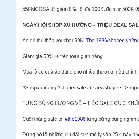
55FMCGSALE giảm 8%, tối đa 100K, đơn từ 500K 
NGÀY HỘI SHOP XU HƯỚNG – TRIỆU DEAL SAL
Ấn để thu thập voucher 99K:
The 1986/shopee.vn?nu
Giảm giá 50%++ trên toàn gian hàng
Mua là có quà áp dụng cho nhiều thương hiệu chính
#Shopxuhuong #shopeesale #reviewshopee #Shop
TƯNG BỪNG LƯƠNG VỀ – TIỆC SALE CỰC KH
Cuối tháng sale to,
#the1986
tưng bừng bung nghìn d
Đừng bỏ lỡ những ưu đãi cực mê ly vào 25.4 này nh