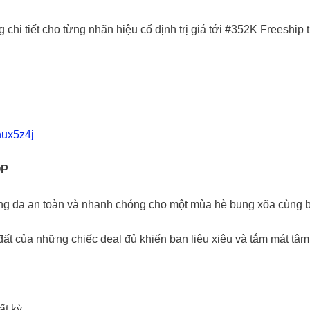
chi tiết cho từng nhãn hiệu cố định trị giá tới #352K Freeship
nux5z4j
OP
.ng da an toàn và nhanh chóng cho một mùa hè bung xõa cùng bi
ất của những chiếc deal đủ khiến bạn liêu xiêu và tắm mát tâm
t kỳ.