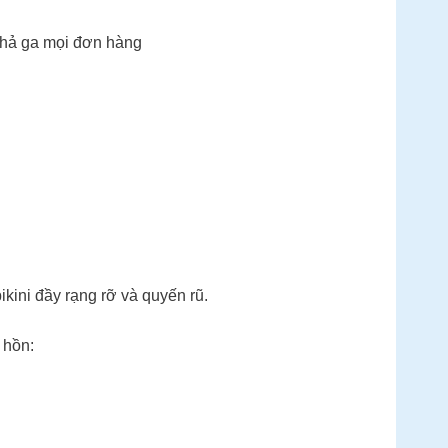
 thả ga mọi đơn hàng
kini đầy rạng rỡ và quyến rũ.
 hồn: