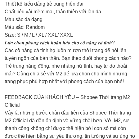
Thiết kế kiểu dáng trẻ trung hiện đại
Chất liệu vải mềm mại, thân thiện với làn da
Màu sắc đa dạng
Màu sắc: Random
Size: S / M / L / XL / XXL/ XXXL
𝑳𝒖̛̣𝒂 𝒄𝒉𝒐̣𝒏 𝒑𝒉𝒐𝒏𝒈 𝒄𝒂́𝒄𝒉 𝒉𝒐𝒂̀𝒏 𝒉𝒂̉𝒐 𝒄𝒉𝒐 𝒄𝒐̂ 𝒏𝒂̀𝒏𝒈 𝒄𝒂́ 𝒕𝒊́𝒏𝒉?
Các cô nàng cá tính họ luôn mượn thời trang để nói lên
tuyên ngôn của bản thân. Bạn theo đuổi phong cách nào?
Trẻ trung năng động, nhẹ nhàng nữ tính, hay tự do thoải
mái? Cùng chia sẻ với M2 để lựa chọn cho mình những
trang phục phù hợp nhất với phong cách của bạn nhé!
FEEDBACK CỦA KHÁCH YÊU – Shopee Thời trang M2
Official
Vậy là những bước chân đầu tiên của Shopee Thời trang
M2 Official đã dần ổn định và vững chãi hơn. Với M2, sự
thành công không chỉ được thể hiện bởi con số mà còn
được thể hiện bằng sự yêu thương, tin tưởng và sự ủng hộ