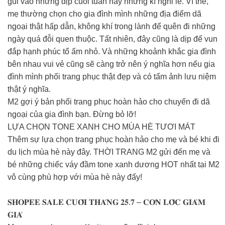
gũi vào những dịp cuối tuần hay những kì nghỉ lễ. Vì thế,
mẹ thường chọn cho gia đình mình những địa điểm dã
ngoại thật hấp dẫn, không khí trong lành để quên đi những
ngày quá đỗi quen thuộc. Tất nhiên, đây cũng là dịp để vun
đắp hạnh phúc tổ ấm nhỏ. Và những khoảnh khắc gia đình
bên nhau vui vẻ cũng sẽ càng trở nên ý nghĩa hơn nếu gia
đình mình phối trang phục thật đẹp và có tấm ảnh lưu niệm
thật ý nghĩa.
M2 gợi ý bản phối trang phục hoàn hảo cho chuyến đi dã
ngoại của gia đình bạn. Đừng bỏ lỡ!
LỰA CHỌN TONE XANH CHO MÙA HÈ TƯƠI MÁT
Thêm sự lựa chọn trang phục hoàn hảo cho mẹ và bé khi đi
du lịch mùa hè này đây. THỜI TRANG M2 gửi đến mẹ và
bé những chiếc váy đầm tone xanh dương HOT nhất tại M2
vô cùng phù hợp với mùa hè này đấy!
𝐒𝐇𝐎𝐏𝐄𝐄 𝐒𝐀𝐋𝐄 𝐂𝐔𝐎̂́𝐈 𝐓𝐇𝐀́𝐍𝐆 𝟐𝟓.𝟕 – 𝐂𝐎̛𝐍 𝐋𝐎̂́𝐂 𝐆𝐈𝐀̉𝐌
𝐆𝐈𝐀́