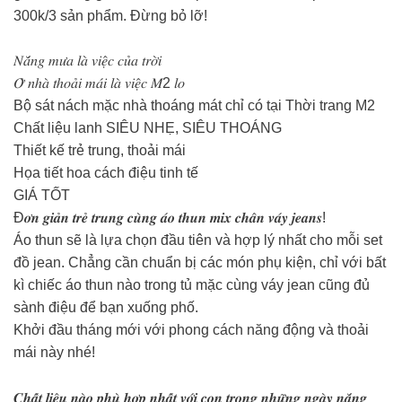
300k/3 sản phẩm. Đừng bỏ lỡ!
𝑁𝑎̆́𝑛𝑔 𝑚𝑢̛𝑎 𝑙𝑎̀ 𝑣𝑖𝑒̣̂𝑐 𝑐𝑢̉𝑎 𝑡𝑟𝑜̛̀𝑖
𝑂̛̉ 𝑛ℎ𝑎̀ 𝑡ℎ𝑜𝑎̉𝑖 𝑚𝑎́𝑖 𝑙𝑎̀ 𝑣𝑖𝑒̣̂𝑐 𝑀2 𝑙𝑜
Bộ sát nách mặc nhà thoáng mát chỉ có tại Thời trang M2
Chất liệu lanh SIÊU NHẸ, SIÊU THOÁNG
Thiết kế trẻ trung, thoải mái
Họa tiết hoa cách điệu tinh tế
GIÁ TỐT
Đ𝒐̛𝒏 𝒈𝒊𝒂̉𝒏 𝒕𝒓𝒆̉ 𝒕𝒓𝒖𝒏𝒈 𝒄𝒖̀𝒏𝒈 𝒂́𝒐 𝒕𝒉𝒖𝒏 𝒎𝒊𝒙 𝒄𝒉𝒂̂𝒏 𝒗𝒂́𝒚 𝒋𝒆𝒂𝒏𝒔!
Áo thun sẽ là lựa chọn đầu tiên và hợp lý nhất cho mỗi set
đồ jean. Chẳng cần chuẩn bị các món phụ kiện, chỉ với bất
kì chiếc áo thun nào trong tủ mặc cùng váy jean cũng đủ
sành điệu để bạn xuống phố.
Khởi đầu tháng mới với phong cách năng động và thoải
mái này nhé!
𝑪𝒉𝒂̂́𝒕 𝒍𝒊𝒆̣̂𝒖 𝒏𝒂̀𝒐 𝒑𝒉𝒖̀ 𝒉𝒐̛̣𝒑 𝒏𝒉𝒂̂́𝒕 𝒗𝒐̛́𝒊 𝒄𝒐𝒏 𝒕𝒓𝒐𝒏𝒈 𝒏𝒉𝒖̛̃𝒏𝒈 𝒏𝒈𝒂̀𝒚 𝒏𝒂̆́𝒏𝒈