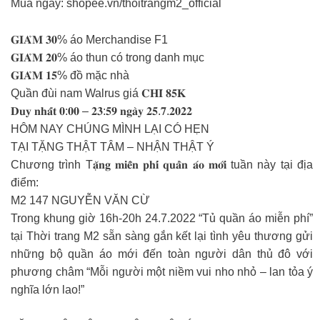
Mua ngay: shopee.vn/thoitrangm2_official
𝐆𝐈𝐀̉𝐌 𝟑𝟎% áo Merchandise F1
𝐆𝐈𝐀̉𝐌 𝟐𝟎% áo thun có trong danh mục
𝐆𝐈𝐀̉𝐌 𝟏𝟓% đồ mặc nhà
Quần đùi nam Walrus giá 𝐂𝐇𝐈̉ 𝟖𝟓𝐊
𝐃𝐮𝐲 𝐧𝐡𝐚̂́𝐭 𝟎:𝟎𝟎 – 𝟐𝟑:𝟓𝟗 𝐧𝐠𝐚̀𝐲 𝟐𝟓.𝟕.𝟐𝟎𝟐𝟐
HÔM NAY CHÚNG MÌNH LẠI CÓ HẸN
TẠI TẶNG THẬT TÂM – NHẬN THẬT Ý
Chương trình T𝐚̣̆𝐧𝐠 𝐦𝐢𝐞̂̃𝐧 𝐩𝐡𝐢́ 𝐪𝐮𝐚̂̀𝐧 𝐚́𝐨 𝐦𝐨̛́𝐢 tuần này tại địa
điểm:
M2 147 NGUYỄN VĂN CỪ
Trong khung giờ 16h-20h 24.7.2022 “Tủ quần áo miễn phí”
tại Thời trang M2 sẵn sàng gắn kết lại tình yêu thương gửi
những bộ quần áo mới đến toàn người dân thủ đô với
phương châm “Mỗi người một niềm vui nho nhỏ – lan tỏa ý
nghĩa lớn lao!”