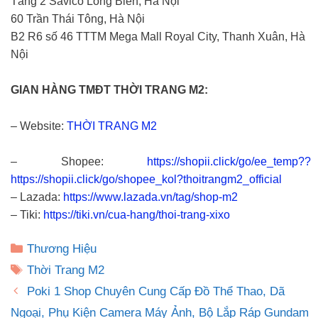
Tầng 2 Savico Long Biên, Hà Nội
60 Trần Thái Tông, Hà Nội
B2 R6 số 46 TTTM Mega Mall Royal City, Thanh Xuân, Hà
Nội
GIAN HÀNG TMĐT THỜI TRANG M2:
– Website:
THỜI TRANG M2
– Shopee:
https://shopii.click/go/ee_temp??
https://shopii.click/go/shopee_kol?thoitrangm2_official
– Lazada:
https://www.lazada.vn/tag/shop-m2
– Tiki:
https://tiki.vn/cua-hang/thoi-trang-xixo
Danh
Thương Hiệu
mục
Thẻ
Thời Trang M2
Poki 1 Shop Chuyên Cung Cấp Đồ Thể Thao, Dã
Ngoại, Phụ Kiện Camera Máy Ảnh, Bộ Lắp Ráp Gundam