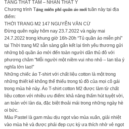
TẶNG THẬT TÂM – NHẬN THẬT Ý
Chương trình T𝐚̣̆𝐧𝐠 𝐦𝐢𝐞̂̃𝐧 𝐩𝐡𝐢́ 𝐪𝐮𝐚̂̀𝐧 𝐚́𝐨 𝐦𝐨̛́𝐢 tuần này tại địa
điểm:
THỜI TRANG M2 147 NGUYỄN VĂN CỪ
Đừng quên ngày hôm nay 23.7.2022 và ngày mai
24.7.2022 trong khung giờ 16h-20h “Tủ quần áo miễn phí”
tại Thời trang M2 sẵn sàng gắn kết lại tình yêu thương gửi
những bộ quần áo mới đến toàn người dân thủ đô với
phương châm “Mỗi người một niềm vui nho nhỏ – lan tỏa ý
nghĩa lớn lao!”
Những chiếc áo T-shirt với chất liệu cotton là một trong
những thiết kế không thể thiếu trong tủ đồ của mọi cô gái
trong mùa hè này. Áo T-shirt cotton M2 được làm từ chất
liệu cotton với nhiều ưu điểm: khả năng thấm hút tuyệt vời,
an toàn với làn da, đặc biệt thoải mái trong những ngày hè
oi bức.
Màu Pastel là gam màu dịu ngọt vào mùa xuân, giải nhiệt
vào mùa hè và được phái đẹp cực kỳ ưa thích nhờ vẻ ngọt