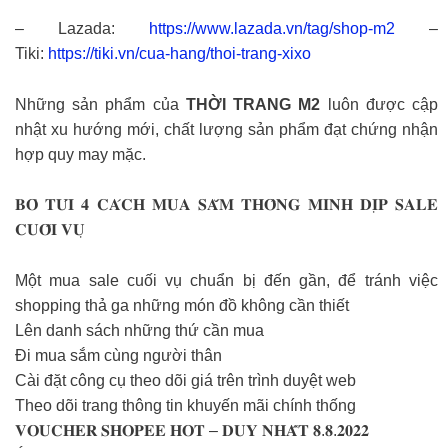
– Lazada:
https://www.lazada.vn/tag/shop-m2
–
Tiki:
https://tiki.vn/cua-hang/thoi-trang-xixo
Những sản phẩm của
THỜI TRANG M2
luôn được cập
nhật xu hướng mới, chất lượng sản phẩm đạt chứng nhận
hợp quy may mặc.
𝐁𝐎̉ 𝐓𝐔́𝐈 𝟒 𝐂𝐀́𝐂𝐇 𝐌𝐔𝐀 𝐒𝐀̆́𝐌 𝐓𝐇𝐎̂𝐍𝐆 𝐌𝐈𝐍𝐇 𝐃𝐈̣𝐏 𝐒𝐀𝐋𝐄
𝐂𝐔𝐎̂́𝐈 𝐕𝐔̣
Một mua sale cuối vụ chuẩn bị đến gần, để tránh việc
shopping thả ga những món đồ không cần thiết
Lên danh sách những thứ cần mua
Đi mua sắm cùng người thân
Cài đặt công cụ theo dõi giá trên trình duyệt web
Theo dõi trang thông tin khuyến mãi chính thống
𝐕𝐎𝐔𝐂𝐇𝐄𝐑 𝐒𝐇𝐎𝐏𝐄𝐄 𝐇𝐎𝐓 – 𝐃𝐔𝐘 𝐍𝐇𝐀̂́𝐓 𝟖.𝟖.𝟐𝟎𝟐𝟐