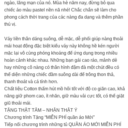
ngào, lãng mạn của nó. Mùa hè năm nay, đừng bỏ qua
chiếc áo màu pastel nền nã nhé! Chắc chắn sẽ làm cho
phong cách thời trang của các nàng đa dạng và thêm phần
thú vị.
Váy liền thân dáng suông, dễ mặc, dễ phối giúp nàng thoải
mái hoạt động đặc biệt kiểu váy này không hề kén người
mặc lại vô cùng phóng khoáng để ứng dụng trong nhiều
hoàn cảnh khác nhau. Những bạn gái cao ráo, mảnh dẻ
hay những cô nàng có thân hình đậm đà một chút đều có
thể diện những chiếc đầm suông dài để trông thon thả,
thanh thoát và cá tính hơn.
Chất liệu Cotton thấm hút mồ hôi tốt với độ co giãn cao, khả
năng giữ phom cao, ít nhăn, giữ màu vải cực tốt, có thể giặt
giũ thoải mái.
TẶNG THẬT TÂM – NHẬN THẬT Ý
Chương trình Tặng “MIỄN PHÍ quần áo Mới”
Tiếp nối chương trình những tủ QUẦN ÁO MỚI MIỄN PHÍ