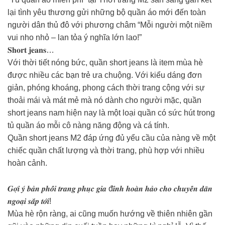
lại tình yêu thương gửi những bộ quần áo mới đến toàn
người dân thủ đô với phương châm “Mỗi người một niềm
vui nho nhỏ – lan tỏa ý nghĩa lớn lao!”
𝐒𝐡𝐨𝐫𝐭 𝐣𝐞𝐚𝐧𝐬…
Với thời tiết nóng bức, quần short jeans là item mùa hè
được nhiều các bạn trẻ ưa chuộng. Với kiểu dáng đơn
giản, phóng khoáng, phong cách thời trang cộng với sự
thoải mái và mát mẻ mà nó dành cho người mặc, quần
short jeans nam hiện nay là một loại quần có sức hút trong
tủ quần áo mỗi cô nàng năng động và cá tính.
Quần short jeans M2 đáp ứng đủ yểu cầu của nàng về một
chiếc quần chất lượng và thời trang, phù hợp với nhiều
hoàn cảnh.
𝑮𝒐̛̣𝒊 𝒚́ 𝒃𝒂̉𝒏 𝒑𝒉𝒐̂́𝒊 𝒕𝒓𝒂𝒏𝒈 𝒑𝒉𝒖̣𝒄 𝒈𝒊𝒂 đ𝒊̀𝒏𝒉 𝒉𝒐𝒂̀𝒏 𝒉𝒂̉𝒐 𝒄𝒉𝒐 𝒄𝒉𝒖𝒚𝒆̂́𝒏 𝒅𝒂̃𝒏
𝒏𝒈𝒐𝒂̣𝒊 𝒔𝒂̆́𝒑 𝒕𝒐̛́𝒊!
Mùa hè rộn ràng, ai cũng muốn hướng về thiên nhiên gần