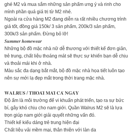
ghé M2 và mua sắm những sản phẩm ưng ý và rinh cho
mình phần quá giá trị từ M2 nhé.
Ngoài ra cửa hàng M2 đang diễn ra rất nhiều chương trình
giá tốt, đồng giá 150k/ 3 sản phẩm, 200k/3 sản phẩm,
300k/3 sản phẩm. Đừng bỏ lỡ!
𝑺𝒖𝒎𝒎𝒆𝒓 𝒉𝒐𝒎𝒆𝒘𝒆𝒂𝒓
Những bộ đồ mặc nhà nữ dễ thương với thiết kế đơn giản,
trẻ trung, chất liệu thoáng mát sẽ thực sự khiến bạn dễ chịu
và thoải mái khi ở nhà.
Màu sắc đa dạng bắt mắt, bộ đồ mặc nhà họa tiết luôn tạo
nên sự mới lạ đẹp mắt trong thời trang mặc nhà.
𝐖𝐀𝐋𝐑𝐔𝐒 / 𝐓𝐇𝐎𝐀̉𝐈 𝐌𝐀́𝐈 𝐂𝐀̉ 𝐍𝐆𝐀̀𝐘
Độ ẩm là môi trường để vi khuẩn phát triển, tạo ra sự bức
bí, gây khó chịu cho nam giới. Quần Walrus M2 sẽ là lựa
trọn giúp nam giới giải quyết những vấn đó.
Thiết kế kiểu dáng trẻ trung hiện đại
Chất liệu vải mềm mại, thân thiện với làn da