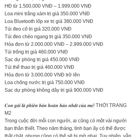
HĐ từ 1.500.000 VNĐ – 1.999.000 VNĐ
Loa mini trắng xám trị giá 350.000 VNĐ
Loa Bluetooth lốp xe trị giá 380.000 VNĐ
Túi đeo cổ trị giá 320.000 VNĐ
Túi đeo chéo ngang trị giá 350.000 VNĐ
Hóa đơn từ 2.000.000 VNĐ – 2.999.000 VNĐ
Túi trống trị giá 460.000 VNĐ
Sạc dự phòng trị giá 450.000 VNĐ
Túi thể thao trị giá 460.000 VNĐ
Hóa đơn từ 3.000.000 VNĐ trở lên
Loa chống nước trị giá 750.000 VNĐ
Sạc dự phòng không dây trị giá 900.000 VNĐ
𝑪𝒐𝒏 𝒈𝒂́𝒊 𝒍𝒂̀ 𝒑𝒉𝒊𝒆̂𝒏 𝒃𝒂̉𝒏 𝒉𝒐𝒂̀𝒏 𝒉𝒂̉𝒐 𝒏𝒉𝒂̂́𝒕 𝒄𝒖̉𝒂 𝒎𝒆̣! THỜI TRANG
M2
Trong cuộc đời mỗi con người, ai cũng có một vài người
bạn thân thiết. Theo năm tháng, tình bạn ấy có thể được
thắt chặt, nhưng cũng có thể sẽ bị mờ phai. Tuy nhiên, vẫn