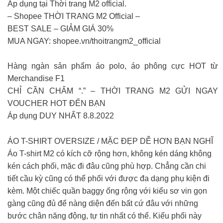
Áp dụng tại Thời trang M2 official.
– Shopee THỜI TRANG M2 Official –
BEST SALE – GIẢM GIÁ 30%
MUA NGAY: shopee.vn/thoitrangm2_official
Hàng ngàn sản phẩm áo polo, áo phông cực HOT từ
Merchandise F1
CHỈ CẦN CHẤM “.” – THỜI TRANG M2 GỬI NGAY
VOUCHER HOT ĐẾN BẠN
Áp dụng DUY NHẤT 8.8.2022
ÁO T-SHIRT OVERSIZE / MẶC ĐẸP DỄ HƠN BẠN NGHĨ
Áo T-shirt M2 có kích cỡ rộng hơn, không kén dáng không
kén cách phối, mặc đi đâu cũng phù hợp. Chẳng cần chi
tiết cầu kỳ cũng có thể phối với được đa dạng phụ kiện đi
kèm. Một chiếc quần baggy ống rộng với kiểu sơ vin gọn
gàng cũng đủ để nàng diện đến bất cứ đâu với những
bước chân năng động, tự tin nhất có thể. Kiểu phối này