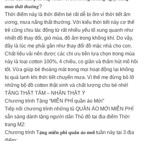
𝒎𝒖̛𝒂 𝒕𝒉𝒂̂́𝒕 𝒕𝒉𝒖̛𝒐̛̀𝒏𝒈?
Thời điểm này là thời điểm bé rất dễ bị ốm vì thời tiết ẩm
ương, mưa nắng thất thường. Với kiểu thời tiết này cơ thể
trẻ cũng chịu tác động từ rất nhiều yếu tố xung quanh như
nhiệt độ thay đổi, gió mùa, độ ẩm trong không khí. Do vậy,
đây là lúc mẹ phải gần như thay đổi đồ mặc nhà cho con.
Chất liệu vải nên được các chị ưu tiên lựa chọn trong mùa
này là loại cotton 100%, 4 chiều, co giãn và thấm hút mô hồi
tốt. Vừa giúp bé thoáng mát trong mọi hoạt động lại không
bị quá lạnh khi thời tiết chuyển mưa. Vì thế mẹ đừng bỏ lỡ
những bộ đồ cotton thật xinh và chất lượng cho bé nhé!
TẶNG THẬT TÂM – NHẬN THẬT Ý
Chương trình Tặng “MIỄN PHÍ quần áo Mới”
Tiếp nối chương trình những tủ QUẦN ÁO MỚI MIỄN PHÍ
sẵn sàng dành tặng người dân Thủ đô tại địa điểm Thời
trang M2:
Chương trình T𝐚̣̆𝐧𝐠 𝐦𝐢𝐞̂̃𝐧 𝐩𝐡𝐢́ 𝐪𝐮𝐚̂̀𝐧 𝐚́𝐨 𝐦𝐨̛́𝐢 tuần này tại 3 địa
điểm: