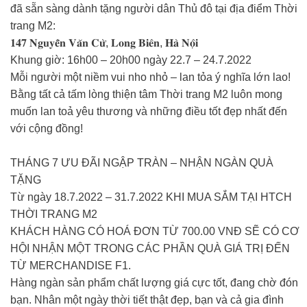
đã sẵn sàng dành tặng người dân Thủ đô tại địa điểm Thời
trang M2:
𝟏𝟒𝟕 𝐍𝐠𝐮𝐲𝐞̂̃𝐧 𝐕𝐚̆𝐧 𝐂𝐮̛̀, 𝐋𝐨𝐧𝐠 𝐁𝐢𝐞̂𝐧, 𝐇𝐚̀ 𝐍𝐨̣̂𝐢
Khung giờ: 16h00 – 20h00 ngày 22.7 – 24.7.2022
Mỗi người một niềm vui nho nhỏ – lan tỏa ý nghĩa lớn lao!
Bằng tất cả tấm lòng thiện tâm Thời trang M2 luôn mong
muốn lan toả yêu thương và những điều tốt đẹp nhất đến
với cộng đồng!
THÁNG 7 ƯU ĐÃI NGẬP TRÀN – NHẬN NGÀN QUÀ
TẶNG
Từ ngày 18.7.2022 – 31.7.2022 KHI MUA SẮM TẠI HTCH
THỜI TRANG M2
KHÁCH HÀNG CÓ HOÁ ĐƠN TỪ 700.00 VNĐ SẼ CÓ CƠ
HỘI NHẬN MỘT TRONG CÁC PHẦN QUÀ GIÁ TRỊ ĐẾN
TỪ MERCHANDISE F1.
Hàng ngàn sản phẩm chất lượng giá cực tốt, đang chờ đón
bạn. Nhân một ngày thời tiết thật đẹp, bạn và cả gia đình