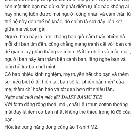
còn một tình bạn mà dù xuất phát điểm tự lúc nào không ai
hay nhưng luôn được mọi người công nhận và cảm thán từ
thế hệ này đến thế hệ khác, đó chính là sợi dây liên kết
giữa mẹ và con gái.
Người bạn này lạ lắm, chẳng bao giờ cảm thấy phiền hà
mỗi khi bạn tìm đến, cũng chẳng màng tranh cãi với bạn chỉ
để giành lấy phần thắng về mình. Rất tự nhiên và mộc mạc,
người bạn này âm thầm bên cạnh bạn, lắng nghe bạn và
luôn hỗ trợ bạn hết mình.
Có bao nhiêu kinh nghiệm, mẹ truyền hết cho bạn và thêm
sự hiểu biết ở thì hiện tại, bạn sẽ là “phiên bản mới” của
mẹ, thậm chí hoàn hảo và tốt đẹp hơn rất nhiều lần.
𝑵𝒈𝒂̀𝒚 𝒎𝒂𝒊 𝒄𝒖𝒐̂́𝒊 𝒕𝒖𝒂̂̀𝒏 𝒎𝒂̣̆𝒄 𝒈𝒊̀? 𝑫𝑨𝑰𝑺𝒀 𝑩𝑨𝑺𝑰𝑪 𝑻𝑬𝑬
Với form dáng rộng thoải mái, chất liệu thun cotton thoáng
mát đây là item cơ bản nhất không thể thiếu trong tủ đồ của
bạn.
Hóa trẻ trung năng động cùng áo T-shirt M2.