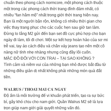
chuẩn theo phong cách normcore, một phong cách thuộc
một trong các phong cách thời trang đình đám nhất, có
nhiều “fan hâm mộ” nhất trong giới thời trang hiện nay.
Bạn là một người bận rộn, không có nhiều thời gian cho
việc thay trang phục cho các cuộc hẹn sau giờ tan làm.
Đừng lo lắng M2 gửi đến bạn set đồ cực phù hợp cho bạn
ngày đi làm, tối đi chơi. Một sự kết hợp hoàn hảo của sơ mi
trễ vai, tay áo cách điệu và chân váy jeans tạo nên một cô
nàng nữ tính nhẹ nhàng nhưng cũng đầy lôi cuốn.
MẶC ĐỒ ĐÔI VỚI CON TRAI – TẠI SAO KHÔNG ?
Tình cảm và niềm vui của những bạn nhỏ được bắt đầu từ
những điều giản dị nhất không phải những món quà đắt
tiền.
𝐖𝐀𝐋𝐑𝐔𝐒 / 𝐓𝐇𝐎𝐀̉𝐈 𝐌𝐀́𝐈 𝐂𝐀̉ 𝐍𝐆𝐀̀𝐘
Độ ẩm là môi trường để vi khuẩn phát triển, tạo ra sự bức
bí, gây khó chịu cho nam giới. Quần Walrus M2 sẽ là lựa
trọn giúp nam giới giải quyết những vấn đó.