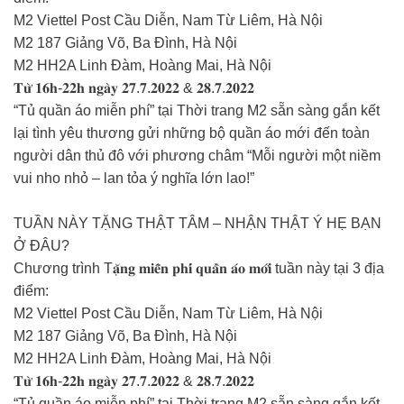
M2 Viettel Post Cầu Diễn, Nam Từ Liêm, Hà Nội
M2 187 Giảng Võ, Ba Đình, Hà Nội
M2 HH2A Linh Đàm, Hoàng Mai, Hà Nội
𝐓𝐮̛̀ 𝟏𝟔𝐡-𝟐𝟐𝐡 𝐧𝐠𝐚̀𝐲 𝟐𝟕.𝟕.𝟐𝟎𝟐𝟐 & 𝟐𝟖.𝟕.𝟐𝟎𝟐𝟐
“Tủ quần áo miễn phí” tại Thời trang M2 sẵn sàng gắn kết
lại tình yêu thương gửi những bộ quần áo mới đến toàn
người dân thủ đô với phương châm “Mỗi người một niềm
vui nho nhỏ – lan tỏa ý nghĩa lớn lao!”
TUẦN NÀY TẶNG THẬT TÂM – NHẬN THẬT Ý HẸ BẠN
Ở ĐÂU?
Chương trình T𝐚̣̆𝐧𝐠 𝐦𝐢𝐞̂̃𝐧 𝐩𝐡𝐢́ 𝐪𝐮𝐚̂̀𝐧 𝐚́𝐨 𝐦𝐨̛́𝐢 tuần này tại 3 địa
điểm:
M2 Viettel Post Cầu Diễn, Nam Từ Liêm, Hà Nội
M2 187 Giảng Võ, Ba Đình, Hà Nội
M2 HH2A Linh Đàm, Hoàng Mai, Hà Nội
𝐓𝐮̛̀ 𝟏𝟔𝐡-𝟐𝟐𝐡 𝐧𝐠𝐚̀𝐲 𝟐𝟕.𝟕.𝟐𝟎𝟐𝟐 & 𝟐𝟖.𝟕.𝟐𝟎𝟐𝟐
“Tủ quần áo miễn phí” tại Thời trang M2 sẵn sàng gắn kết