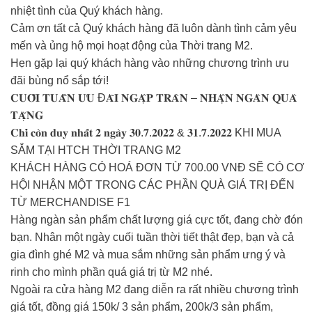
nhiệt tình của Quý khách hàng.
Cảm ơn tất cả Quý khách hàng đã luôn dành tình cảm yêu
mến và ủng hộ mọi hoạt động của Thời trang M2.
Hẹn gặp lại quý khách hàng vào những chương trình ưu
đãi bùng nổ sắp tới!
𝐂𝐔𝐎̂́𝐈 𝐓𝐔𝐀̂̀𝐍 𝐔̛𝐔 Đ𝐀̃𝐈 𝐍𝐆𝐀̣̂𝐏 𝐓𝐑𝐀̀𝐍 – 𝐍𝐇𝐀̣̂𝐍 𝐍𝐆𝐀̀𝐍 𝐐𝐔𝐀̀
𝐓𝐀̣̆𝐍𝐆
𝐂𝐡𝐢̉ 𝐜𝐨̀𝐧 𝐝𝐮𝐲 𝐧𝐡𝐚̂́𝐭 𝟐 𝐧𝐠𝐚̀𝐲 𝟑𝟎.𝟕.𝟐𝟎𝟐𝟐 & 𝟑𝟏.𝟕.𝟐𝟎𝟐𝟐 KHI MUA
SẮM TẠI HTCH THỜI TRANG M2
KHÁCH HÀNG CÓ HOÁ ĐƠN TỪ 700.00 VNĐ SẼ CÓ CƠ
HỘI NHẬN MỘT TRONG CÁC PHẦN QUÀ GIÁ TRỊ ĐẾN
TỪ MERCHANDISE F1
Hàng ngàn sản phẩm chất lượng giá cực tốt, đang chờ đón
bạn. Nhân một ngày cuối tuần thời tiết thật đẹp, bạn và cả
gia đình ghé M2 và mua sắm những sản phẩm ưng ý và
rinh cho mình phần quá giá trị từ M2 nhé.
Ngoài ra cửa hàng M2 đang diễn ra rất nhiều chương trình
giá tốt, đồng giá 150k/ 3 sản phẩm, 200k/3 sản phẩm,