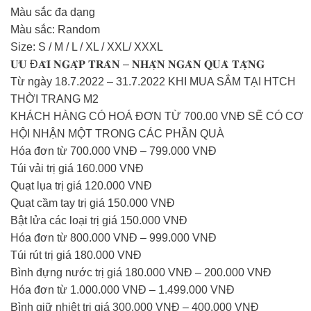
Màu sắc đa dạng
Màu sắc: Random
Size: S / M / L / XL / XXL/ XXXL
𝐔̛𝐔 Đ𝐀̃𝐈 𝐍𝐆𝐀̣̂𝐏 𝐓𝐑𝐀̀𝐍 – 𝐍𝐇𝐀̣̂𝐍 𝐍𝐆𝐀̀𝐍 𝐐𝐔𝐀̀ 𝐓𝐀̣̆𝐍𝐆
Từ ngày 18.7.2022 – 31.7.2022 KHI MUA SẮM TẠI HTCH
THỜI TRANG M2
KHÁCH HÀNG CÓ HOÁ ĐƠN TỪ 700.00 VNĐ SẼ CÓ CƠ
HỘI NHẬN MỘT TRONG CÁC PHẦN QUÀ
Hóa đơn từ 700.000 VNĐ – 799.000 VNĐ
Túi vải trị giá 160.000 VNĐ
Quạt lụa trị giá 120.000 VNĐ
Quạt cầm tay trị giá 150.000 VNĐ
Bật lửa các loại trị giá 150.000 VNĐ
Hóa đơn từ 800.000 VNĐ – 999.000 VNĐ
Túi rút trị giá 180.000 VNĐ
Bình đựng nước trị giá 180.000 VNĐ – 200.000 VNĐ
Hóa đơn từ 1.000.000 VNĐ – 1.499.000 VNĐ
Bình giữ nhiệt trị giá 300.000 VNĐ – 400.000 VNĐ