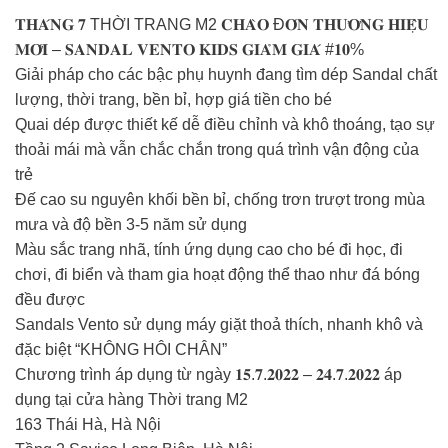
𝐓𝐇𝐀́𝐍𝐆 𝟕 THỜI TRANG M2 𝐂𝐇𝐀̀𝐎 Đ𝐎́𝐍 𝐓𝐇𝐔̛𝐎̛𝐍𝐆 𝐇𝐈𝐄̣̂𝐔
𝐌𝐎̛́𝐈 – 𝐒𝐀𝐍𝐃𝐀𝐋 𝐕𝐄𝐍𝐓𝐎 𝐊𝐈𝐃𝐒 𝐆𝐈𝐀̉𝐌 𝐆𝐈𝐀́ #𝟏𝟎%
Giải pháp cho các bậc phụ huynh đang tìm dép Sandal chất
lượng, thời trang, bền bỉ, hợp giá tiền cho bé
Quai dép được thiết kế dễ điều chỉnh và khô thoáng, tạo sự
thoải mái mà vẫn chắc chắn trong quá trình vận động của
trẻ
Đế cao su nguyên khối bền bỉ, chống trơn trượt trong mùa
mưa và độ bền 3-5 năm sử dụng
Màu sắc trang nhã, tính ứng dụng cao cho bé đi học, đi
chơi, đi biển và tham gia hoạt động thể thao như đá bóng
đều được
Sandals Vento sử dụng máy giặt thoả thích, nhanh khô và
đặc biệt “KHÔNG HÔI CHÂN”
Chương trình áp dụng từ ngày 𝟏𝟓.𝟕.𝟐𝟎𝟐𝟐 – 𝟐𝟒.𝟕.𝟐𝟎𝟐𝟐 áp
dụng tại cửa hàng Thời trang M2
163 Thái Hà, Hà Nội