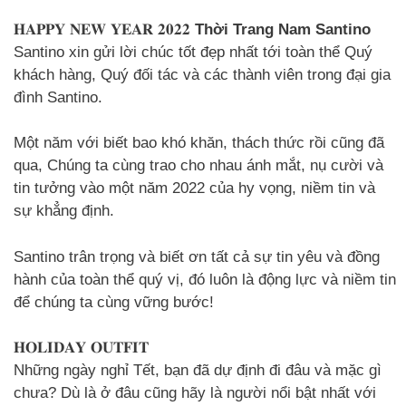
𝐇𝐀𝐏𝐏𝐘 𝐍𝐄𝐖 𝐘𝐄𝐀𝐑 𝟐𝟎𝟐𝟐
Thời Trang Nam Santino
Santino xin gửi lời chúc tốt đẹp nhất tới toàn thể Quý
khách hàng, Quý đối tác và các thành viên trong đại gia
đình Santino.
Một năm với biết bao khó khăn, thách thức rồi cũng đã
qua, Chúng ta cùng trao cho nhau ánh mắt, nụ cười và
tin tưởng vào một năm 2022 của hy vọng, niềm tin và
sự khẳng định.
Santino trân trọng và biết ơn tất cả sự tin yêu và đồng
hành của toàn thể quý vị, đó luôn là động lực và niềm tin
để chúng ta cùng vững bước!
𝐇𝐎𝐋𝐈𝐃𝐀𝐘 𝐎𝐔𝐓𝐅𝐈𝐓
Những ngày nghỉ Tết, bạn đã dự định đi đâu và mặc gì
chưa? Dù là ở đâu cũng hãy là người nổi bật nhất với