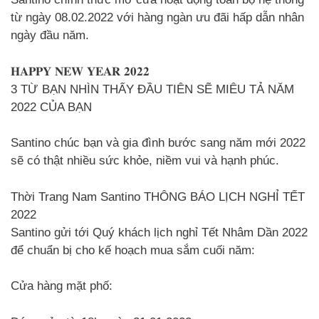
từ ngày 08.02.2022 với hàng ngàn ưu đãi hấp dẫn nhân
ngày đầu năm.
𝐇𝐀𝐏𝐏𝐘 𝐍𝐄𝐖 𝐘𝐄𝐀𝐑 𝟐𝟎𝟐𝟐
3 TỪ BẠN NHÌN THẤY ĐẦU TIÊN SẼ MIÊU TẢ NĂM
2022 CỦA BẠN
Santino chúc bạn và gia đình bước sang năm mới 2022
sẽ có thật nhiều sức khỏe, niềm vui và hạnh phúc.
Thời Trang Nam Santino THÔNG BÁO LỊCH NGHỈ TẾT
2022
Santino gửi tới Quý khách lịch nghỉ Tết Nhâm Dần 2022
để chuẩn bị cho kế hoạch mua sắm cuối năm:
Cửa hàng mặt phố: