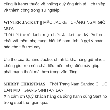
cũng là items thuộc về những quý ông tinh tế, lịch thiệp
và thành công trong sự nghiệp.
𝐖𝐈𝐍𝐓𝐄𝐑 𝐉𝐀𝐂𝐊𝐄𝐓 || MẶC JACKET CHẲNG NGẠI GIÓ
MƯA
Thời tiết trở rét lạnh, một chiếc Jacket cực kỳ lên form,
chất vải mềm nhẹ cùng thiết kế nam tính là gợi ý hoàn
hảo cho tiết trời này.
Ưu thế của Santino Jacket chính là khả năng giữ nhiệt,
chống gió trên nền chất liệu mềm nhẹ, điều này giúp
phái mạnh thoải mái hơn trong vận động.
𝐌𝐄𝐑𝐑𝐘 𝐂𝐇𝐑𝐈𝐒𝐓𝐌𝐀𝐒 || Thời Trang Nam Santino CHÚC
BẠN MỘT GIÁNG SINH AN LÀNH
Xin cảm ơn Quý khách hàng đã đồng hành cùng Santino
trong suốt thời gian qua.