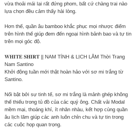
vừa thoải mái lại rất đứng phom, bất cứ chàng trai nào
lựa chọn đều cảm thấy hài lòng.
Hơn thế, quần âu bamboo khắc phục mọi nhược điểm
trên hình thể giúp đem đến ngoại hình bảnh bao và tự tin
trên mọi góc độ.
𝐖𝐇𝐈𝐓𝐄 𝐒𝐇𝐈𝐑𝐓 || NAM TÍNH & LỊCH LÃM Thời Trang
Nam Santino
Khởi động tuần mới thật hoàn hảo với sơ mi trắng từ
Santino.
Nổi bật bởi sự tinh tế, sơ mi trắng là mảnh ghép không
thể thiếu trong tủ đồ của các quý ông. Chất vải Modal
mềm mại, thoáng khí, ít nhăn nhàu, kết hợp cùng quần
âu lịch lãm giúp các anh luôn chỉn chu và tự tin trong
các cuộc họp quan trọng.