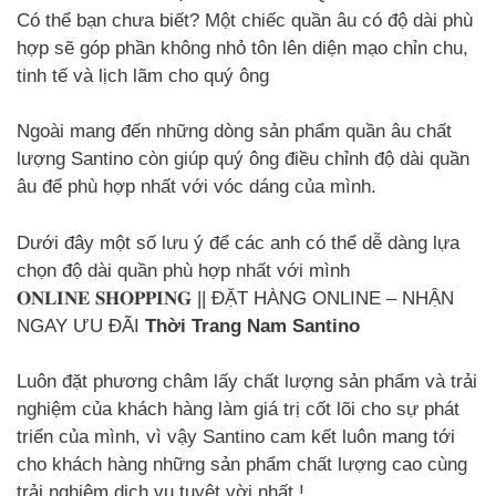
Có thể bạn chưa biết? Một chiếc quần âu có độ dài phù
hợp sẽ góp phần không nhỏ tôn lên diện mạo chỉn chu,
tinh tế và lịch lãm cho quý ông
Ngoài mang đến những dòng sản phẩm quần âu chất
lượng Santino còn giúp quý ông điều chỉnh độ dài quần
âu để phù hợp nhất với vóc dáng của mình.
Dưới đây một số lưu ý để các anh có thể dễ dàng lựa
chọn độ dài quần phù hợp nhất với mình
𝐎𝐍𝐋𝐈𝐍𝐄 𝐒𝐇𝐎𝐏𝐏𝐈𝐍𝐆 || ĐẶT HÀNG ONLINE – NHẬN
NGAY ƯU ĐÃI
Thời Trang Nam Santino
Luôn đặt phương châm lấy chất lượng sản phẩm và trải
nghiệm của khách hàng làm giá trị cốt lõi cho sự phát
triển của mình, vì vậy Santino cam kết luôn mang tới
cho khách hàng những sản phẩm chất lượng cao cùng
trải nghiệm dịch vụ tuyệt vời nhất !