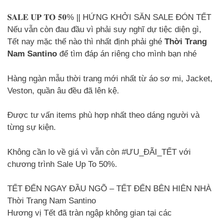
𝐒𝐀𝐋𝐄 𝐔𝐏 𝐓𝐎 𝟓𝟎% || HỨNG KHỞI SĂN SALE ĐÓN TẾT
Nếu vẫn còn đau đầu vì phải suy nghĩ dự tiệc diện gì,
Tết nay mặc thế nào thì nhất định phải ghé
Thời Trang
Nam Santino
để tìm đáp án riêng cho mình bạn nhé
Hàng ngàn mẫu thời trang mới nhất từ áo sơ mi, Jacket,
Veston, quần âu đều đã lên kệ.
Được tư vấn items phù hợp nhất theo dáng người và
từng sự kiện.
Không cần lo về giá vì vẫn còn #ƯU_ĐÃI_TẾT với
chương trình Sale Up To 50%.
TẾT ĐẾN NGAY ĐẦU NGÕ – TẾT ĐẾN BÊN HIÊN NHÀ
Thời Trang Nam Santino
Hương vị Tết đã tràn ngập không gian tại các