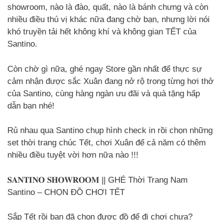
showroom, nào là đào, quất, nào là bánh chưng và còn
nhiều điều thú vị khác nữa đang chờ bạn, nhưng lời nói
khó truyền tải hết không khí và không gian TẾT của
Santino.
Còn chờ gì nữa, ghé ngay Store gần nhất để thực sự
cảm nhận được sắc Xuân đang nở rộ trong từng hơi thở
của Santino, cùng hàng ngàn ưu đãi và quà tặng hấp
dẫn bạn nhé!
Rủ nhau qua Santino chụp hình check in rồi chọn những
set thời trang chúc Tết, chơi Xuân để cả năm có thêm
nhiều điều tuyệt vời hơn nữa nào !!!
𝐒𝐀𝐍𝐓𝐈𝐍𝐎 𝐒𝐇𝐎𝐖𝐑𝐎𝐎𝐌 || GHÉ Thời Trang Nam
Santino – CHỌN ĐỒ CHƠI TẾT
Sắp Tết rồi bạn đã chọn được đồ để đi chơi chưa?