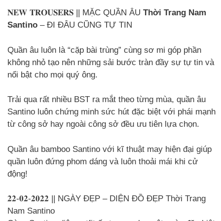
𝐍𝐄𝐖 𝐓𝐑𝐎𝐔𝐒𝐄𝐑𝐒 || MẶC QUẦN ÂU
Thời Trang Nam
Santino
– ĐI ĐÂU CŨNG TỰ TIN
Quần âu luôn là “cặp bài trùng” cùng sơ mi góp phần
không nhỏ tạo nên những sải bước tràn đầy sự tự tin và
nổi bật cho mọi quý ông.
Trải qua rất nhiều BST ra mắt theo từng mùa, quần âu
Santino luôn chứng minh sức hút đặc biệt với phái mạnh
từ công sở hay ngoài công sở đều ưu tiên lựa chọn.
Quần âu bamboo Santino với kĩ thuật may hiện đại giúp
quần luôn đứng phom dáng và luôn thoải mái khi cử
động!
𝟐𝟐-𝟎𝟐-𝟐𝟎𝟐𝟐 || NGÀY ĐẸP – DIỆN ĐỒ ĐẸP Thời Trang
Nam Santino