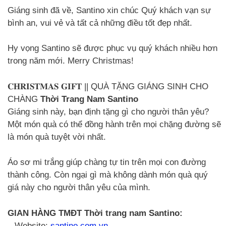
Giáng sinh đã về, Santino xin chúc Quý khách vạn sự
bình an, vui vẻ và tất cả những điều tốt đẹp nhất.
Hy vọng Santino sẽ được phục vụ quý khách nhiều hơn
trong năm mới. Merry Christmas!
𝐂𝐇𝐑𝐈𝐒𝐓𝐌𝐀𝐒 𝐆𝐈𝐅𝐓 || QUÀ TẶNG GIÁNG SINH CHO
CHÀNG
Thời Trang Nam Santino
Giáng sinh này, bạn định tặng gì cho người thân yêu?
Một món quà có thể đồng hành trên mọi chặng đường sẽ
là món quà tuyệt vời nhất.
Áo sơ mi trắng giúp chàng tự tin trên mọi con đường
thành công. Còn ngại gì mà không dành món quà quý
giá này cho người thân yêu của mình.
GIAN HÀNG TMĐT Thời trang nam Santino:
– Website:
santino.com.vn