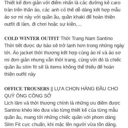
Thiết kế đơn giản với điểm nhấn là các đường kẻ caro
tràn trên thân áo, các anh có thể dễ dàng kết hợp mẫu
áo sơ mi này với quần âu, quần khaki để hoàn thiện
outfit đi làm, đi chơi hoặc sự kiện,…
𝐂𝐎𝐋𝐃 𝐖𝐈𝐍𝐓𝐄𝐑 𝐎𝐔𝐓𝐅𝐈𝐓 Thời Trang Nam Santino
Thời tiết được dự báo sẽ trở lạnh hơn trong những ngày
tới. Áo jacket thời thượng kết hợp cùng áo nỉ và áo sơ
mi đơn giản nhưng vẫn thời trang, cùng với đó là chiếc
quần âu slim fit sẽ là items không thể thiếu để hoàn
thiện outfit này
𝐎𝐅𝐅𝐈𝐂𝐄 𝐓𝐑𝐎𝐔𝐒𝐄𝐑𝐒 || LỰA CHỌN HÀNG ĐẦU CHO
QUÝ ÔNG CÔNG SỞ
Lịch lãm và thời thượng chính là những ưu điểm được
Santino khéo léo đưa vào từng thiết kế của từng mẫu
quần âu, mang tới những chiếc quần với phom dáng
Slim Fit cực chuẩn, khi mặc lên người vừa tôn dáng,