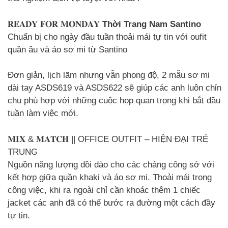
𝐑𝐄𝐀𝐃𝐘 𝐅𝐎𝐑 𝐌𝐎𝐍𝐃𝐀𝐘
Thời Trang Nam Santino
Chuẩn bị cho ngày đầu tuần thoải mái tự tin với oufit
quần âu và áo sơ mi từ Santino
Đơn giản, lịch lãm nhưng vẫn phong độ, 2 mẫu sơ mi
dài tay ASDS619 và ASDS622 sẽ giúp các anh luôn chỉn
chu phù hợp với những cuộc họp quan trọng khi bắt đầu
tuần làm việc mới.
𝐌𝐈𝐗 & 𝐌𝐀𝐓𝐂𝐇 || OFFICE OUTFIT – HIỆN ĐẠI TRẺ
TRUNG
Nguồn năng lượng dồi dào cho các chàng công sở với
kết hợp giữa quần khaki và áo sơ mi. Thoải mái trong
công việc, khi ra ngoài chỉ cần khoác thêm 1 chiếc
jacket các anh đã có thể bước ra đường một cách đầy
tự tin.