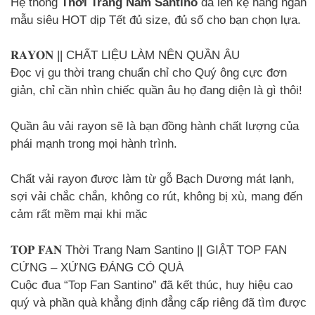
Hệ thống
Thời Trang Nam Santino
đã lên kệ hàng ngàn
mẫu siêu HOT dịp Tết đủ size, đủ số cho bạn chọn lựa.
𝐑𝐀𝐘𝐎𝐍 || CHẤT LIỆU LÀM NÊN QUẦN ÂU
Đọc vị gu thời trang chuẩn chỉ cho Quý ông cực đơn
giản, chỉ cần nhìn chiếc quần âu họ đang diện là gì thôi!
Quần âu vải rayon sẽ là bạn đồng hành chất lượng của
phái mạnh trong mọi hành trình.
Chất vải rayon được làm từ gỗ Bạch Dương mát lạnh,
sợi vải chắc chắn, không co rút, không bị xù, mang đến
cảm rất mềm mại khi mặc
𝐓𝐎𝐏 𝐅𝐀𝐍 Thời Trang Nam Santino || GIẬT TOP FAN
CỨNG – XỨNG ĐÁNG CÓ QUÀ
Cuộc đua “Top Fan Santino” đã kết thúc, huy hiệu cao
quý và phần quà khẳng định đẳng cấp riêng đã tìm được