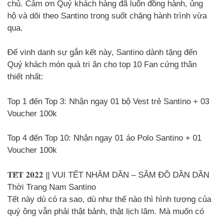
chủ. Cảm ơn Quý khách hàng đã luôn đồng hành, ủng
hộ và dõi theo Santino trong suốt chặng hành trình vừa
qua.
Để vinh danh sự gắn kết này, Santino dành tặng đến
Quý khách món quà tri ân cho top 10 Fan cứng thân
thiết nhất:
Top 1 đến Top 3: Nhận ngay 01 bộ Vest trẻ Santino + 03
Voucher 100k
Top 4 đến Top 10: Nhận ngay 01 áo Polo Santino + 01
Voucher 100k
𝐓𝐄̂́𝐓 𝟐𝟎𝟐𝟐 || VUI TẾT NHÂM DẦN – SẮM ĐỒ DẦN DẦN
Thời Trang Nam Santino
Tết này dù có ra sao, dù như thế nào thì hình tượng của
quý ông vẫn phải thật bảnh, thật lịch lãm. Mà muốn có