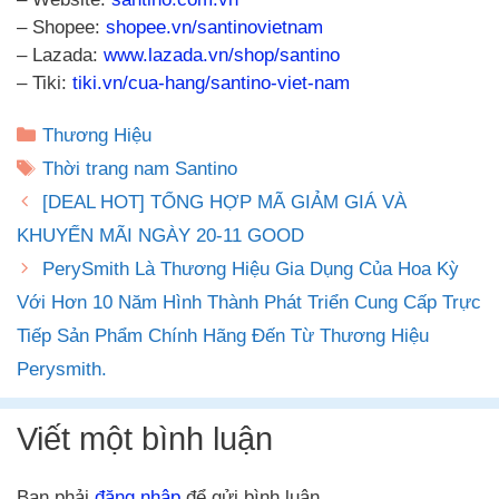
– Shopee:
shopee.vn/santinovietnam
– Lazada:
www.lazada.vn/shop/santino
– Tiki:
tiki.vn/cua-hang/santino-viet-nam
Danh
Thương Hiệu
mục
Thẻ
Thời trang nam Santino
[DEAL HOT] TỔNG HỢP MÃ GIẢM GIÁ VÀ
KHUYẾN MÃI NGÀY 20-11 GOOD
PerySmith Là Thương Hiệu Gia Dụng Của Hoa Kỳ
Với Hơn 10 Năm Hình Thành Phát Triển Cung Cấp Trực
Tiếp Sản Phẩm Chính Hãng Đến Từ Thương Hiệu
Perysmith.
Viết một bình luận
Bạn phải
đăng nhập
để gửi bình luận.