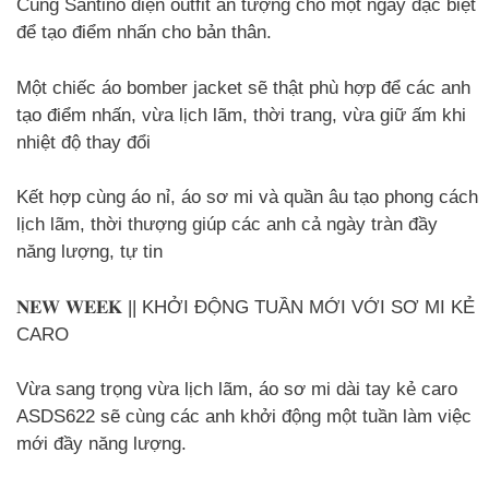
Cùng Santino diện outfit ấn tượng cho một ngày đặc biệt
để tạo điểm nhấn cho bản thân.
Một chiếc áo bomber jacket sẽ thật phù hợp để các anh
tạo điểm nhấn, vừa lịch lãm, thời trang, vừa giữ ấm khi
nhiệt độ thay đổi
Kết hợp cùng áo nỉ, áo sơ mi và quần âu tạo phong cách
lịch lãm, thời thượng giúp các anh cả ngày tràn đầy
năng lượng, tự tin
𝐍𝐄𝐖 𝐖𝐄𝐄𝐊 || KHỞI ĐỘNG TUẦN MỚI VỚI SƠ MI KẺ
CARO
Vừa sang trọng vừa lịch lãm, áo sơ mi dài tay kẻ caro
ASDS622 sẽ cùng các anh khởi động một tuần làm việc
mới đầy năng lượng.