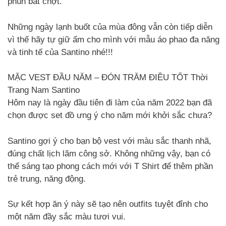
phùn bất chợt.
Những ngày lạnh buốt của mùa đông vẫn còn tiếp diễn
vì thế hãy tự giữ ấm cho mình với mẫu áo phao đa năng
và tinh tế của Santino nhé!!!
MẶC VEST ĐẦU NĂM – ĐÓN TRĂM ĐIỀU TỐT Thời
Trang Nam Santino
Hôm nay là ngày đầu tiên đi làm của năm 2022 bạn đã
chọn được set đồ ưng ý cho năm mới khởi sắc chưa?
Santino gợi ý cho bạn bộ vest với màu sắc thanh nhã,
đúng chất lịch lãm công sở. Không những vậy, bạn có
thể sáng tạo phong cách mới với T Shirt để thêm phần
trẻ trung, năng động.
Sự kết hợp ăn ý này sẽ tạo nên outfits tuyệt đỉnh cho
một năm đầy sắc màu tươi vui.