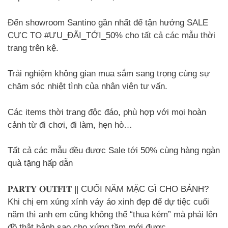
Đến showroom Santino gần nhất để tận hưởng SALE
CỰC TO #ƯU_ĐÃI_TỚI_50% cho tất cả các mẫu thời
trang trên kệ.
Trải nghiệm không gian mua sắm sang trọng cùng sự
chăm sóc nhiệt tình của nhân viên tư vấn.
Các items thời trang độc đáo, phù hợp với mọi hoàn
cảnh từ đi chơi, đi làm, hẹn hò…
Tất cả các mẫu đều được Sale tới 50% cùng hàng ngàn
quà tặng hấp dẫn
𝐏𝐀𝐑𝐓𝐘 𝐎𝐔𝐓𝐅𝐈𝐓 || CUỐI NĂM MẶC GÌ CHO BẢNH?
Khi chị em xúng xính váy áo xinh đẹp để dự tiệc cuối
năm thì anh em cũng không thể “thua kém” mà phải lên
đồ thật bảnh sao cho xứng tầm mới được.