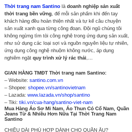
Thời trang nam Santino
là
doanh nghiệp sản xuất
thời trang bền vững
, để mỗi sản phẩm khi đến tay
khách hàng đều hoàn thiện nhất và tự kể câu chuyện
sản xuất xanh qua từng công đoạn. Đội ngũ chúng tôi
không ngừng tìm tòi công nghệ trong ứng dụng sản xuất,
như sử dụng các loại sợi và nguồn nguyên liệu tự nhiên,
ứng dụng công nghệ nhuộm không nước, áp dụng
nghiêm ngặt
quy trình xử lý rác thải
,…
GIAN HÀNG TMĐT Thời trang nam Santino:
– Website:
santino.com.vn
– Shopee:
shopee.vn/santinovietnam
– Lazada:
www.lazada.vn/shop/santino
– Tiki:
tiki.vn/cua-hang/santino-viet-nam
Mua Hàng Áo Sơ Mi Nam, Áo Thun Có Cổ Nam, Quần
Jeans Từ & Nhiều Hơn Nữa Tại
Thời Trang Nam
Santino
CHIỀU DÀI PHÙ HỢP DÀNH CHO QUẦN ÂU?