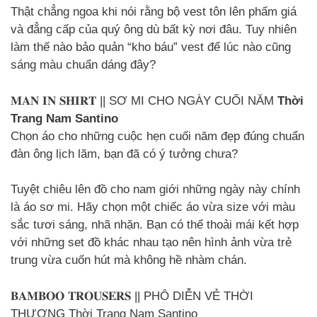
Thật chẳng ngoa khi nói rằng bộ vest tôn lên phẩm giá
và đẳng cấp của quý ông dù bất kỳ nơi đâu. Tuy nhiên
làm thế nào bảo quản “kho báu” vest để lúc nào cũng
sáng màu chuẩn dáng đây?
𝐌𝐀𝐍 𝐈𝐍 𝐒𝐇𝐈𝐑𝐓 || SƠ MI CHO NGÀY CUỐI NĂM
Thời
Trang Nam Santino
Chọn áo cho những cuộc hẹn cuối năm đẹp đúng chuẩn
đàn ông lịch lãm, bạn đã có ý tưởng chưa?
Tuyệt chiêu lên đồ cho nam giới những ngày này chính
là áo sơ mi. Hãy chọn một chiếc áo vừa size với màu
sắc tươi sáng, nhã nhặn. Bạn có thể thoải mái kết hợp
với những set đồ khác nhau tạo nên hình ảnh vừa trẻ
trung vừa cuốn hút mà không hề nhàm chán.
𝐁𝐀𝐌𝐁𝐎𝐎 𝐓𝐑𝐎𝐔𝐒𝐄𝐑𝐒 || PHÔ DIỄN VẺ THỜI
THƯỢNG Thời Trang Nam Santino