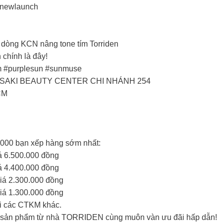
 #newlaunch
o dòng KCN nâng tone tím Torriden
h chính là đây!
am #purplesun #sunmuse
SAKI BEAUTY CENTER CHI NHÁNH 254
CM
1000 bạn xếp hàng sớm nhất:
iá 6.500.000 đồng
iá 4.400.000 đồng
giá 2.300.000 đồng
giá 1.300.000 đồng
ới các CTKM khác.
c sản phẩm từ nhà TORRIDEN cùng muôn vàn ưu đãi hấp dẫn!