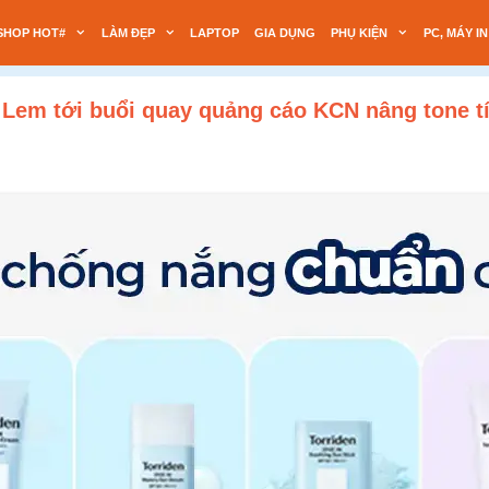
SHOP HOT#
LÀM ĐẸP
LAPTOP
GIA DỤNG
PHỤ KIỆN
PC, MÁY IN
 Lem tới buổi quay quảng cáo KCN nâng tone t