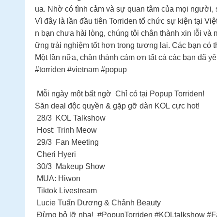
ua. Nhờ có tình cảm và sự quan tâm của mọi người, s
Vì đây là lần đầu tiên Torriden tổ chức sự kiện tại Vi
n bạn chưa hài lòng, chúng tôi chân thành xin lỗi v
ững trải nghiệm tốt hơn trong tương lai. Các bạn có 
Một lần nữa, chân thành cảm ơn tất cả các bạn đã yê
#torriden #vietnam #popup
Mỗi ngày một bất ngờ Chỉ có tại Popup Torriden!
Săn deal độc quyền & gặp gỡ dàn KOL cực hot!
28/3 KOL Talkshow
Host: Trinh Meow
29/3 Fan Meeting
Cheri Hyeri
30/3 Makeup Show
MUA: Hiwon
Tiktok Livestream
Lucie Tuấn Dương & Chảnh Beauty
Đừng bỏ lỡ nha! #PopupTorriden #KOLtalkshow #