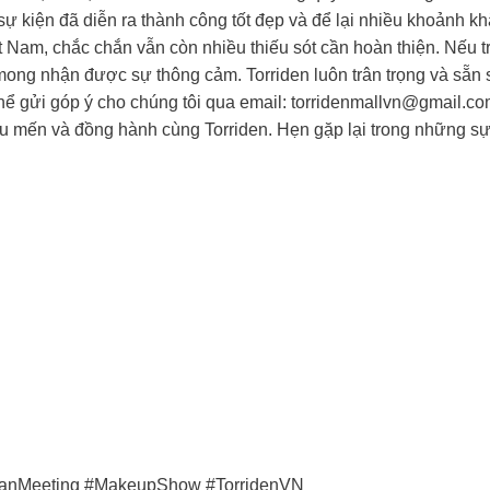
ự kiện đã diễn ra thành công tốt đẹp và để lại nhiều khoảnh k
ệt Nam, chắc chắn vẫn còn nhiều thiếu sót cần hoàn thiện. Nếu tr
à mong nhận được sự thông cảm. Torriden luôn trân trọng và sẵ
thể gửi góp ý cho chúng tôi qua email:
torridenmallvn@gmail.c
u mến và đồng hành cùng Torriden. Hẹn gặp lại trong những sự
FanMeeting #MakeupShow #TorridenVN