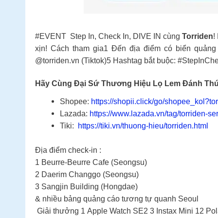
#EVENT Step In, Check In, DIVE IN cùng
Torriden
!
xịn!
Cách tham gia1️ Đến địa điểm có biển quảng c
@torriden.vn (Tiktok)5️ Hashtag bắt buộc: #StepInChe
Hãy Cùng Đại Sứ Thương Hiệu Lọ Lem Đánh Th
Shopee:
https://shopii.click/go/shopee_kol?tor
Lazada:
https://www.lazada.vn/tag/torriden-s
Tiki:
https://tiki.vn/thuong-hieu/torriden.html
Địa điểm check-in :
1️ Beurre-Beurre Cafe (Seongsu)
2️ Daerim Changgo (Seongsu)
3️ Sangjin Building (Hongdae)
& nhiều bảng quảng cáo tương tự quanh Seoul
Giải thưởng 1 Apple Watch SE2 3 Instax Mini 12 Polaro