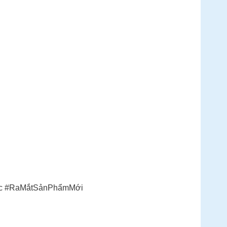
Sốc #RaMắtSảnPhẩmMới