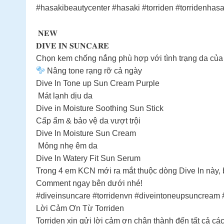
#hasakibeautycenter #hasaki #torriden #torridenha
𝐍𝐄𝐖
𝐃𝐈𝐕𝐄 𝐈𝐍 𝐒𝐔𝐍𝐂𝐀𝐑𝐄
Chọn kem chống nắng phù hợp với tình trạng da củ
Nâng tone rạng rỡ cả ngày
Dive In Tone up Sun Cream Purple
Mát lạnh dịu da
Dive in Moisture Soothing Sun Stick
Cấp ẩm & bảo vệ da vượt trội
Dive In Moisture Sun Cream
Mỏng nhẹ êm da
Dive In Watery Fit Sun Serum
Trong 4 em KCN mới ra mắt thuộc dòng Dive In này, 
Comment ngay bên dưới nhé!
#diveinsuncare #torridenvn #diveintoneupsuncrea
Lời Cảm Ơn Từ Torriden
Torriden xin gửi lời cảm ơn chân thành đến tất cả 