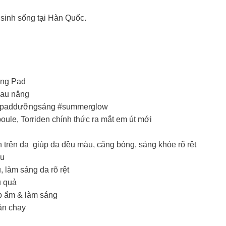
sinh sống tại Hàn Quốc.
ing Pad
 sau nắng
ad #paddưỡngsáng #summerglow
ule, Torriden chính thức ra mắt em út mới
trên da giúp da đều màu, căng bóng, sáng khỏe rõ rệt
àu
 làm sáng da rõ rệt
u quả
ấp ẩm & làm sáng
uần chay