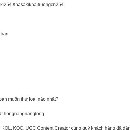
saki254 #hasakikhaitruongcn254
a bạn
bạn muốn thử loại nào nhất?
m #chongnangnangtong
các KOL, KOC, UGC Content Creator cùng quý khách hàng đã dà