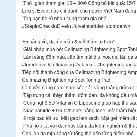
Thời gian tham gia: 15 – 30/6 Công bố kết quả: 15/7
Lưu ý: Event này chỉ dành cho người Việt Nam đang 
Tag bạn bè rủ nhau cùng tham gia nhé!
#StepInCheckInDiveIn #diveintorriden #torridenvn
️ Đi nắng về, da xỉn màu & vết thâm rõ hơn?
Giải pháp mùa hè: Cellmazing Brightening Spot Ton
Làm sáng đốm nâu, cấp ẩm mát dịu, xoa dịu làn da
#torridenvn #cellmazing #vitaminc #brighteningp
Tiếp nối thành công của Cellmazing Brightening Ampo
Cellmazing Brightening Spot Toning Pad!
Là bước nâng cấp chăm sóc các vùng thâm, đốm đen 
️ Tập trung cải thiện thâm đốm đen da không đều m
️ Công nghệ 5D Vitamin C Liposome giúp hấp thụ sâu,
️ Niacinamide + Glutathione: nâng tone, mờ thâm hiệ
️ 2 mặt pad tối ưu: Mặt gạc làm sạch Mặt gel mềm c
️ Phù hợp cả với da nhạy cảm, đã kiểm nghiệm & th
Cho làn da mịn sáng từ tổng thể đến từng điểm nhỏ