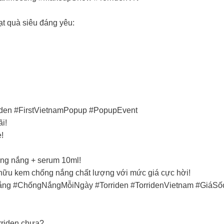
t quà siêu đáng yêu:
riden #FirstVietnamPopup #PopupEvent
ãi!
!
ống nắng + serum 10ml!
ở hữu kem chống nắng chất lượng với mức giá cực hời!
ng #ChốngNắngMỗiNgày #Torriden #TorridenVietnam #Giá
orriden chưa?