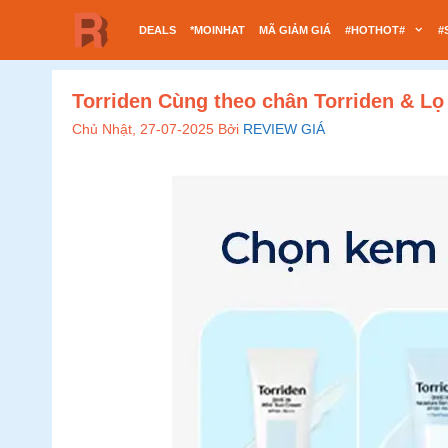
Chuyển
DEALS
*MOINHAT
MÃ GIẢM GIÁ
#HOTHOT#
#
đến
nội
dung
Torriden Cùng theo chân Torriden & Lọ
Chủ Nhật, 27-07-2025
Bởi
REVIEW GIÁ