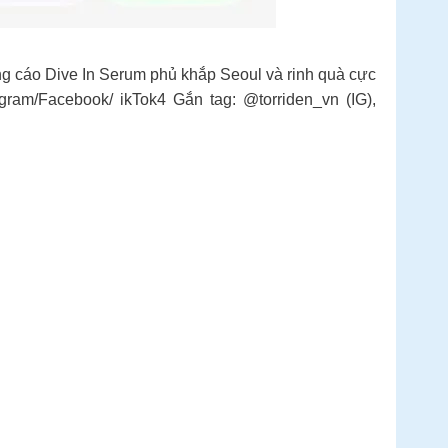
ng cáo Dive In Serum phủ khắp Seoul và rinh quà cực
ram/Facebook/ ikTok4️ Gắn tag: @torriden_vn (IG),