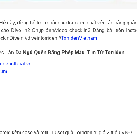
 Hè này, đừng bỏ lỡ cơ hội check-in cực chất với các bảng quả
áo Dive In2️ Chụp ảnh/video check-in3️ Đăng bài trên Instag
ckInDiveIn #diveintorriden #
TorridenVietnam
ức Làn Da Ngủ Quên Bằng Phép Màu Tím Từ Torriden
ridenofficial.vn
erum
id kèm case và refill 10 set quà Torriden trị giá 2 triệu VNĐ