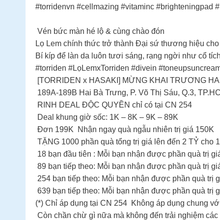
#torridenvn #cellmazing #vitaminc #brighteningpad
Vén bức màn hé lộ & cùng chào đón
Lọ Lem chính thức trở thành Đại sứ thương hiệu ch
Bí kíp để làn da luôn tươi sáng, rạng ngời như cổ tíc
#torriden #LọLemxTorriden #divein #toneupsuncre
[TORRIDEN x HASAKI] MỪNG KHAI TRƯƠNG HA
189A-189B Hai Bà Trưng, P. Võ Thị Sáu, Q.3, TP.H
RINH DEAL ĐỘC QUYỀN chỉ có tại CN 254
Deal khung giờ sốc: 1K – 8K – 9K – 89K
Đơn 199K Nhận ngay quà ngẫu nhiên trị giá 150K
TẶNG 1000 phần quà tổng trị giá lên đến 2 TỶ cho 
18 bạn đầu tiên : Mỗi bạn nhận được phần quà trị g
89 bạn tiếp theo: Mỗi bạn nhận được phần quà trị g
254 bạn tiếp theo: Mỗi bạn nhận được phần quà trị 
639 bạn tiếp theo: Mỗi bạn nhận được phần quà trị 
(*) Chỉ áp dụng tại CN 254 Không áp dụng chung v
Còn chần chừ gì nữa mà không đến trải nghiệm cá