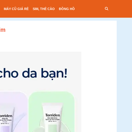
MÁY CŨ GIÁ RẺ
SIM, THẺ CÀO
ĐỒNG HỒ
ím