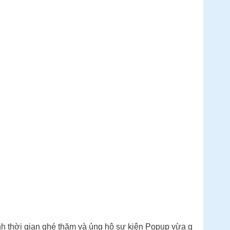
nh thời gian ghé thăm và ủng hộ sự kiện Popup vừa q