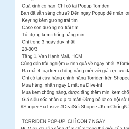
Quà xinh có hạn Chỉ có tại Popup Torriden!
Bạn đã sẵn sàng chưa? Đến ngay Popup để nhận loạ
Keyring kèm gương trái tim
Case son dưỡng nơ trái tim
Túi đựng kem chống nắng mini ️
Chỉ trong 3 ngày duy nhất!
28-30/3
Tầng 1, Vạn Hạnh Mall, HCM
Cùng đến trải nghiệm & rinh quà về ngay nhé! #Tor
Ra mắt 4 loại kem chống nắng mới với giá cực ưu đ
Chỉ có tại cửa hàng chính hãng Torriden trên Shopee
Mua hàng, nhận ngay 1 mặt nạ Dive-in!
️ Mua kem chống nắng, được tặng thêm mini kem ch
Giá siêu sốc nhân dịp ra mắt! Đừng bỏ lỡ cơ hội s
#ShopeeExclusive #DealSốcShopee #KemChốngNắ
TORRIDEN POP-UP CHỈ CÒN 7 NGÀY!
HCM ơi, đã sẵn sàng đắm chìm trong thế giới của T