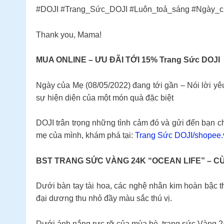
#DOJI #Trang_Sức_DOJI #Luôn_toả_sáng #Ngày_
Thank you, Mama!
MUA ONLINE – ƯU ĐÃI TỚI 15% Trang Sức DOJI
Ngày của Mẹ (08/05/2022) đang tới gần – Nói lời yê
sự hiện diện của một món quà đặc biệt
DOJI trân trọng những tình cảm đó và gửi đến bạn ch
mẹ của mình, khám phá tại:
Trang Sức DOJI/shopee.
BST TRANG SỨC VÀNG 24K “OCEAN LIFE” – C
Dưới bàn tay tài hoa, các nghệ nhân kim hoàn bậc 
đại dương thu nhỏ đầy màu sắc thú vị.
Dưới ánh nắng rực rỡ của mùa hè, trang sức Vàng 24