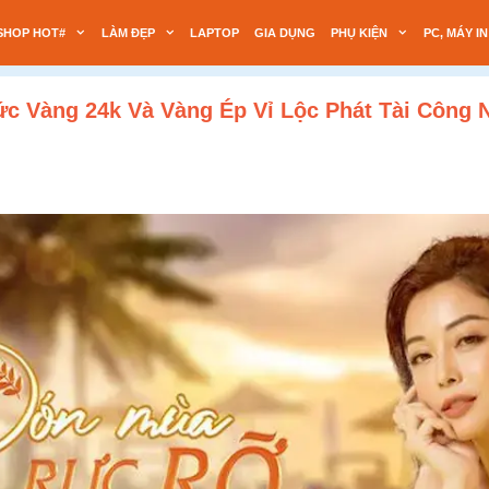
SHOP HOT#
LÀM ĐẸP
LAPTOP
GIA DỤNG
PHỤ KIỆN
PC, MÁY IN
ức Vàng 24k Và Vàng Ép Vỉ Lộc Phát Tài Công 