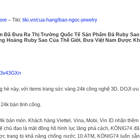
tore
– Tiki:
tiki.vn/cua-hang/bao-ngoc-jewelry
n Đã Đưa Ra Thị Trường Quốc Tế Sản Phẩm Đá Ruby Sao 
ng Hoàng Ruby Sao Của Thế Giới, Đưa Việt Nam Được Kh
?3v43GXn
 hè này, với items trang sức vàng 24k công nghệ 3D. DOJI ưu 
 24k bán tính công.
24k bán món. Khách hàng Viettel, Vina, Mobi, Vin ID nhận thêm
kế chủ đạo là mặt đồng hồ hình lục lăng phá cách, KÖNIG74 đã
. Được trang bị khả năng chống nước 10 ATM, KÖNIG74 luôn s