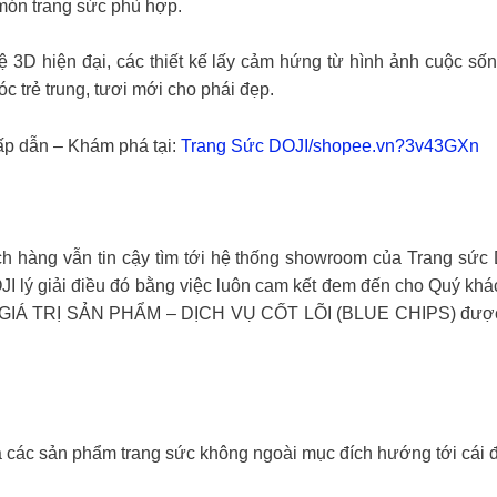
món trang sức phù hợp.
nghệ 3D hiện đại, các thiết kế lấy cảm hứng từ hình ảnh cuộc
c trẻ trung, tươi mới cho phái đẹp.
ấp dẫn – Khám phá tại:
Trang Sức DOJI/shopee.vn?3v43GXn
ch hàng vẫn tin cậy tìm tới hệ thống showroom của Trang sức
I lý giải điều đó bằng việc luôn cam kết đem đến cho Quý kh
về GIÁ TRỊ SẢN PHẨM – DỊCH VỤ CỐT LÕI (BLUE CHIPS) được x
các sản phẩm trang sức không ngoài mục đích hướng tới cái đẹ