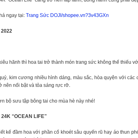
há ngay tại:
Trang Sức DOJI/shopee.vn?3v43GXn
 2022
iêu hãnh thì hoa tai trở thành món trang sức không thể thiếu vớ
uý, kim cương nhiều hình dáng, màu sắc, hòa quyện với các c
ở nên nổi bật và tỏa sáng rực rỡ.
n bộ sưu tập bông tai cho mùa hè này nhé!
24K “OCEAN LIFE”
iết kế đầm hoa với phần cổ khoét sâu quyến rũ hay áo thun ph