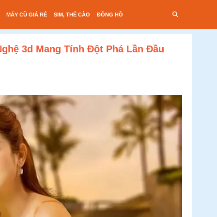
MÁY CŨ GIÁ RẺ
SIM, THẺ CÀO
ĐỒNG HỒ
Nghệ 3d Mang Tính Đột Phá Lần Đầu