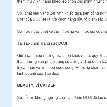
thêm thú vị khi nàng khéo léo chọn cho mình những 
Với chất liệu vàng 24k tinh khiết, dựa trên công 
Life” của DOJI sẽ là lựa chọn hàng đầu tô điểm sắc vó
Sở hữu ngay thiết kế thời thượng với mức giá cực h
Tại sao chọn Trang sức DOJI
Giữa rất nhiều những lựa chọn khác nhau, quý khá
thân những sản phẩm trang sức ưng ý. Tập đoàn DOJ
trị cá nhân và tinh hoa cuộc sống. Phương châm 
kinh doanh của Tập đoàn.
BEAUTY: VÌ CÁI ĐẸP
Sự nỗ lực không ngừng của Tập đoàn DOJI để tạo ra 