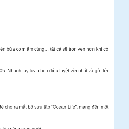
 bên bữa cơm ấm cúng… tất cả sẽ trọn vẹn hơn khi có
5. Nhanh tay lựa chọn điều tuyệt vời nhất và gửi tới
ể cho ra mắt bộ sưu tập “Ocean Life”, mang đến một
 tỏa sáng rạng ngời.