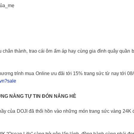
của_mẹ
u chân thành, trao cái ôm ấm áp hay cùng gia đình quây quần
ương trình mua Online ưu đãi tới 15% trang sức từ nay tới 08/0
vn?sale
ÙNG NÀNG TỰ TIN ĐÓN NẮNG HÈ
thầy của DOJI đã thổi hồn vào những món trang sức vàng 24K đ
K “Ocean Life” càng trở nên lấp lánh, đồng hành cùng phái đẹp