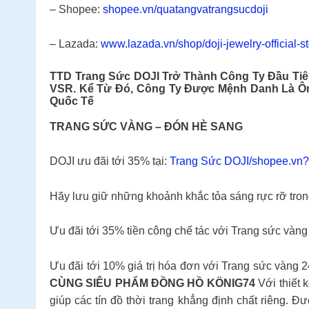
– Shopee:
shopee.vn/quatangvatrangsucdoji
– Lazada:
www.lazada.vn/shop/doji-jewelry-official-s
TTD
Trang Sức DOJI
Trở Thành Công Ty Đầu Tiê
VSR. Kể Từ Đó, Công Ty Được Mệnh Danh Là Ô
Quốc Tế
TRANG SỨC VÀNG – ĐÓN HÈ SANG
DOJI ưu đãi tới 35% tại:
Trang Sức DOJI/shopee.vn
Hãy lưu giữ những khoảnh khắc tỏa sáng rực rỡ trong
Ưu đãi tới 35% tiền công chế tác với Trang sức vàng
Ưu đãi tới 10% giá trị hóa đơn với Trang sức vàng 
CÙNG SIÊU PHẨM ĐỒNG HỒ KÖNIG74
Với thiết 
giúp các tín đồ thời trang khẳng định chất riêng