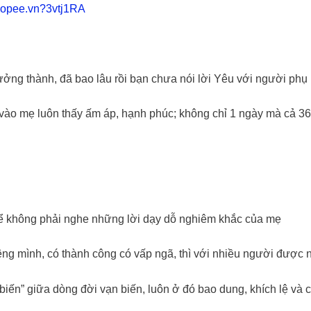
hopee.vn?3vtj1RA
rưởng thành, đã bao lâu rồi bạn chưa nói lời Yêu với người phụ
n vào mẹ luôn thấy ấm áp, hạnh phúc; không chỉ 1 ngày mà cả 36
 để không phải nghe những lời dạy dỗ nghiêm khắc của mẹ
êng mình, có thành công có vấp ngã, thì với nhiều người được ng
iến” giữa dòng đời vạn biến, luôn ở đó bao dung, khích lệ và c