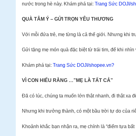
nước trong hè này. Khám phá tại:
Trang Sức DOJI/s
QUÀ TÂM Ý – GỬI TRỌN YÊU THƯƠNG
Với mỗi đứa trẻ, mẹ từng là cả thế giới. Nhưng khi t
Gửi tặng mẹ món quà đặc biệt từ trái tim, để khi nhì
Khám phá tại:
Trang Sức DOJI/shopee.vn?
VÌ CON HIỂU RẰNG …”MẸ LÀ TẤT CẢ”
Đã có lúc, chúng ta muốn lớn thật nhanh, đi thật xa
Nhưng khi trưởng thành, có một bầu trời tự do của ri
Khoảnh khắc bạn nhận ra, mẹ chính là “điểm tựa bất b