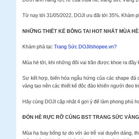
Từ nay tới 31/05/2022, DOJI ưu đãi tới 35%. Khám p
NHỮNG THIẾT KẾ BÔNG TAI HOT NHẤT MÙA HÈ
Khám phá tại:
Trang Sức DOJI/shopee.vn?
Mùa hè tới, khi những đôi vai trần được khoe ra đầy k
Sự kết hợp, biến hóa ngẫu hứng của các shape đá q
vàng tạo nên các thiết kế độc đáo khiến người đeo tr
Hãy cùng DOJI cập nhật 4 gợi ý để làm phong phú hơ
ĐÓN HÈ RỰC RỠ CÙNG BST TRANG SỨC VÀNG 
Mùa hạ bay bổng tự do với áo trễ vai duyên dáng, th