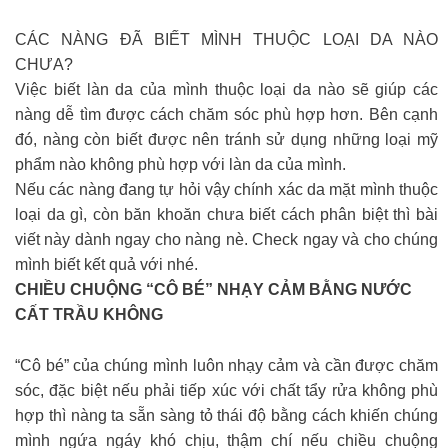
CÁC NÀNG ĐÃ BIẾT MÌNH THUỘC LOẠI DA NÀO
CHƯA?
Việc biết làn da của mình thuộc loại da nào sẽ giúp các
nàng dễ tìm được cách chăm sóc phù hợp hơn. Bên cạnh
đó, nàng còn biết được nên tránh sử dụng những loại mỹ
phẩm nào không phù hợp với làn da của mình.
Nếu các nàng đang tự hỏi vậy chính xác da mặt mình thuộc
loại da gì, còn băn khoăn chưa biết cách phân biệt thì bài
viết này dành ngay cho nàng nè. Check ngay và cho chúng
mình biết kết quả với nhé.
CHIỀU CHUỘNG “CÔ BÉ” NHẠY CẢM BẰNG NƯỚC
CẤT TRẦU KHÔNG
“Cô bé” của chúng mình luôn nhạy cảm và cần được chăm
sóc, đặc biệt nếu phải tiếp xúc với chất tẩy rửa không phù
hợp thì nàng ta sẵn sàng tỏ thái độ bằng cách khiến chúng
mình ngứa ngáy khó chịu, thậm chí nếu chiều chuộng