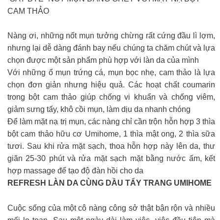
CAM THẢO
Nàng ơi, những nốt mụn tưởng chừng rất cứng đầu lì lợm,
nhưng lại dễ dàng đánh bay nếu chúng ta chăm chút và lựa
chọn được một sản phẩm phù hợp với làn da của mình
Với những ổ mụn trứng cá, mụn bọc nhẹ, cam thảo là lựa
chọn đơn giản nhưng hiệu quả. Các hoạt chất coumarin
trong bột cam thảo giúp chống vi khuẩn và chống viêm,
giảm sưng tấy, khô cồi mụn, làm dịu da nhanh chóng
Để làm mặt nạ trị mụn, các nàng chỉ cần trộn hỗn hợp 3 thìa
bột cam thảo hữu cơ Umihome, 1 thìa mật ong, 2 thìa sữa
tươi. Sau khi rửa mặt sạch, thoa hỗn hợp này lên da, thư
giãn 25-30 phút và rửa mặt sạch mặt bằng nước ấm, kết
hợp massage để tạo độ đàn hồi cho da
REFRESH LÀN DA CÙNG DẦU TẨY TRANG UMIHOME
Cuộc sống của một cô nàng công sở thật bận rộn và nhiều