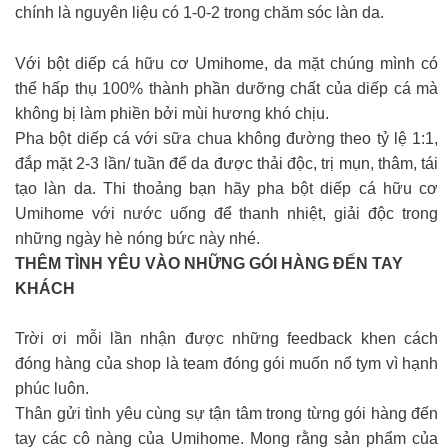
chính là nguyên liệu có 1-0-2 trong chăm sóc làn da.
Với bột diếp cá hữu cơ Umihome, da mặt chúng mình có
thể hấp thụ 100% thành phần dưỡng chất của diếp cá mà
không bị làm phiền bởi mùi hương khó chịu.
Pha bột diếp cá với sữa chua không đường theo tỷ lệ 1:1,
đắp mặt 2-3 lần/ tuần để da được thải độc, trị mụn, thâm, tái
tạo làn da. Thi thoảng bạn hãy pha bột diếp cá hữu cơ
Umihome với nước uống để thanh nhiệt, giải độc trong
những ngày hè nóng bức này nhé.
THÊM TÌNH YÊU VÀO NHỮNG GÓI HÀNG ĐẾN TAY
KHÁCH
Trời ơi mỗi lần nhận được những feedback khen cách
đóng hàng của shop là team đóng gói muốn nổ tym vì hạnh
phúc luôn.
Thân gửi tình yêu cùng sự tận tâm trong từng gói hàng đến
tay các cô nàng của Umihome. Mong rằng sản phẩm của