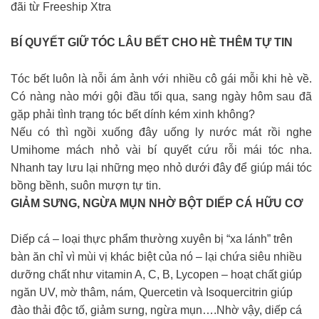
đãi từ Freeship Xtra
BÍ QUYẾT GIỮ TÓC LÂU BẾT CHO HÈ THÊM TỰ TIN
Tóc bết luôn là nỗi ám ảnh với nhiều cô gái mỗi khi hè về.
Có nàng nào mới gội đầu tối qua, sang ngày hôm sau đã
gặp phải tình trạng tóc bết dính kém xinh không?
Nếu có thì ngồi xuống đây uống ly nước mát rồi nghe
Umihome mách nhỏ vài bí quyết cứu rỗi mái tóc nha.
Nhanh tay lưu lại những mẹo nhỏ dưới đây để giúp mái tóc
bồng bềnh, suôn mượn tự tin.
GIẢM SƯNG, NGỪA MỤN NHỜ BỘT DIẾP CÁ HỮU CƠ
Diếp cá – loại thực phẩm thường xuyên bị “xa lánh” trên
bàn ăn chỉ vì mùi vị khác biệt của nó – lại chứa siêu nhiều
dưỡng chất như vitamin A, C, B, Lycopen – hoạt chất giúp
ngăn UV, mờ thâm, nám, Quercetin và Isoquercitrin giúp
đào thải độc tố, giảm sưng, ngừa mụn….Nhờ vậy, diếp cá