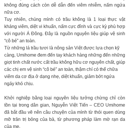
không đúng cách còn dễ dẫn đến viêm nhiễm, nấm ngứa
nữa cơ.
Tuy nhiên, chúng mình có trầu không là 1 loại thực vật
kháng viêm, diệt vi khuẩn, nấm cực đỉnh và cực kỳ phù hợp
với người Á Đông. Đây là nguồn nguyên liệu giúp vệ sinh
“cô bé” an toàn.
Từ những lá trầu tươi là nông sản Việt được lựa chọn kỹ
càng, Umihome đem đến tay khách hàng những đến những
giọt tinh chất nước cất trầu không hữu cơ nguyên chất, giúp
các chị em vệ sinh “cô bé” an toàn, thậm chí có thể chữa
viêm da cơ địa ở dạng nhẹ, diệt khuẩn, giảm bớt ngứa
ngáy khó chịu.
Khởi nghiệp bằng loại nguyên liệu tưởng chừng chỉ còn
tồn tại trong dân gian, Nguyễn Việt Tiến – CEO Umihome
đã bắt đầu vẽ nên câu chuyện của mình từ thói quen dùng
mỡ trăn trị bỏng của bà, từ phương pháp làm mờ rạn da
của mẹ.