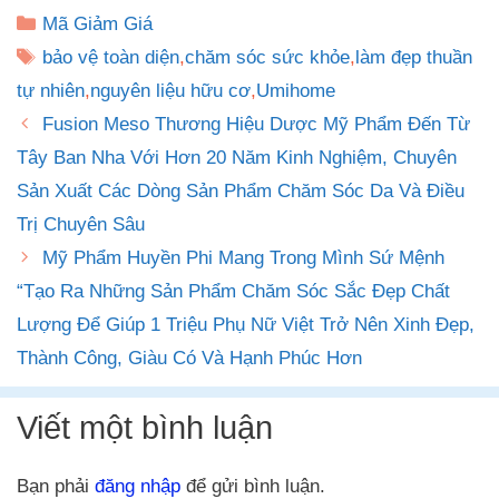
Danh
Mã Giảm Giá
mục
Thẻ
bảo vệ toàn diện
,
chăm sóc sức khỏe
,
làm đẹp thuần
tự nhiên
,
nguyên liệu hữu cơ
,
Umihome
Fusion Meso Thương Hiệu Dược Mỹ Phẩm Đến Từ
Tây Ban Nha Với Hơn 20 Năm Kinh Nghiệm, Chuyên
Sản Xuất Các Dòng Sản Phẩm Chăm Sóc Da Và Điều
Trị Chuyên Sâu
Mỹ Phẩm Huyền Phi Mang Trong Mình Sứ Mệnh
“Tạo Ra Những Sản Phẩm Chăm Sóc Sắc Đẹp Chất
Lượng Để Giúp 1 Triệu Phụ Nữ Việt Trở Nên Xinh Đẹp,
Thành Công, Giàu Có Và Hạnh Phúc Hơn
Viết một bình luận
Bạn phải
đăng nhập
để gửi bình luận.