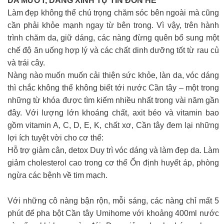
DA MƯỚT, DÁNG XINH TỰ TIN ĐÓN HÈ
Làm đẹp không thể chú trọng chăm sóc bên ngoài mà cũng
cần phải khỏe mạnh ngay từ bên trong. Vì vậy, trên hành
trình chăm da, giữ dáng, các nàng đừng quên bổ sung một
chế độ ăn uống hợp lý và các chất dinh dưỡng tốt từ rau củ
và trái cây.
Nàng nào muốn muốn cải thiện sức khỏe, làn da, vóc dáng
thì chắc không thể không biết tới nước Cần tây – một trong
những từ khóa được tìm kiếm nhiều nhất trong vài năm gần
đây. Với lượng lớn khoáng chất, axit béo và vitamin bao
gồm vitamin A, C, D, E, K, chất xơ, Cần tây đem lại những
lợi ích tuyệt vời cho cơ thể:
Hỗ trợ giảm cân, detox Duy trì vóc dáng và làm đẹp da. Làm
giảm cholesterol cao trong cơ thể Ổn định huyết áp, phòng
ngừa các bệnh về tim mạch.
Với những cô nàng bận rộn, mỗi sáng, các nàng chỉ mất 5
phút để pha bột Cần tây Umihome với khoảng 400ml nước