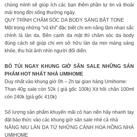
chúng mình sẽ giúp ích các bạn thêm phần tự tin và thoải
mái trong đời sống thường ngày.
QUY TRÌNH CHĂM SÓC DA BODY SÁNG BẬT TONE
Một trong những “vũ khí” đặc biệt chị em nâng tầm nhan sắc
chính là làn da. Bên cạnh da mặt thì chăm sóc da body
đúng cách sẽ giúp chị em sở hữu làn da mịn màng sáng
khỏe, thu hút ánh nhìn người đối diện.
BỎ TÚI NGAY KHUNG GIỜ SĂN SALE NHỮNG SẢN
PHẨM HOT NHẤT NHÀ UMIHOME
Duy nhất vào khung giờ 0h – 2h tại gian hàng Umihome:
Than 40g sale còn 52k ( giá gốc 100k) Xịt hôi chân 100ml
còn 240k (giá gốc 410k)
Số lượng sản phẩm khuyến mãi có hạn nên hãy nhanh tay
đặt báo thức vào các khung giờ săn sale nhé cả nhà
NÂNG NIU LÀN DA TỪ NHỮNG CÁNH HOA HỒNG NHÀ
UMIHOME