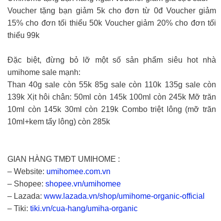
Voucher tặng bạn giảm 5k cho đơn từ 0đ Voucher giảm
15% cho đơn tối thiểu 50k Voucher giảm 20% cho đơn tối
thiểu 99k
Đặc biệt, đừng bỏ lỡ một số sản phẩm siêu hot nhà
umihome sale mạnh:
Than 40g sale còn 55k 85g sale còn 110k 135g sale còn
139k Xịt hôi chân: 50ml còn 145k 100ml còn 245k Mỡ trăn
10ml còn 145k 30ml còn 219k Combo triệt lông (mỡ trăn
10ml+kem tẩy lông) còn 285k
GIAN HÀNG TMĐT UMIHOME :
– Website:
umihomee.com.vn
– Shopee:
shopee.vn/umihomee
– Lazada:
www.lazada.vn/shop/umihome-organic-official
– Tiki:
tiki.vn/cua-hang/umiha-organic