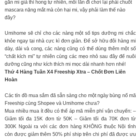
gắn mi giả thì hong tự nhiên, mỗi lần đi chơi lại phải chuốt
mascara nặng mắt mà còn hại mi, vậy phải làm thế nào
đây?
Umihome sẽ chỉ cho các nàng một số tips dưỡng mi chắc
khỏe ngay tại nhà cực kì đơn giản. Để sở hữu đôi hàng mi
dày, dài và cong, các nàng cũng có thể dùng thêm một số
“chất kích mi” tự nhiên cùng các mẹo nhỏ sau đây để nuôi
dưỡng cũng như kích thích mi mọc dài nhanh hơn nhé!
Thứ 4 Hàng Tuần X4 Freeship Xtra – Chốt Đơn Liên
Hoàn
Các tín đồ mua sắm đã sẵn sàng cho một ngày bùng nổ mã
Freeship cùng Shopee và Umihome chưa?
Mua nhiều mua ít đều có thể áp mã miễn phí vận chuyển: –
Giảm tối đa 15K đơn từ 50K – Giảm tối đa 70K đơn từ
300K Ngoài ra với các đơn hàng KHÔNG thuộc Nội tỉnh
còn được giảm thêm 50% phí ship trên chi phí đã được ưu