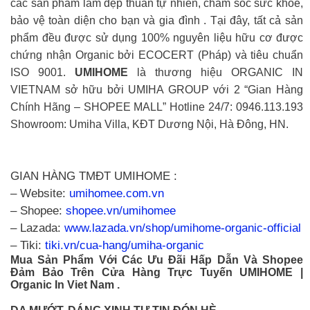
các sản phẩm làm đẹp thuần tự nhiên, chăm sóc sức khỏe,
bảo vệ toàn diện cho bạn và gia đình . Tại đây, tất cả sản
phẩm đều được sử dụng 100% nguyên liệu hữu cơ được
chứng nhận Organic bởi ECOCERT (Pháp) và tiêu chuẩn
ISO 9001.
UMIHOME
là thương hiệu ORGANIC IN
VIETNAM sở hữu bởi UMIHA GROUP với 2 “Gian Hàng
Chính Hãng – SHOPEE MALL” Hotline 24/7: 0946.113.193
Showroom: Umiha Villa, KĐT Dương Nội, Hà Đông, HN.
GIAN HÀNG TMĐT UMIHOME :
– Website:
umihomee.com.vn
– Shopee:
shopee.vn/umihomee
– Lazada:
www.lazada.vn/shop/umihome-organic-official
– Tiki:
tiki.vn/cua-hang/umiha-organic
Mua Sản Phẩm Với Các Ưu Đãi Hấp Dẫn Và Shopee
Đảm Bảo Trên Cửa Hàng Trực Tuyến UMIHOME |
Organic In Viet Nam .