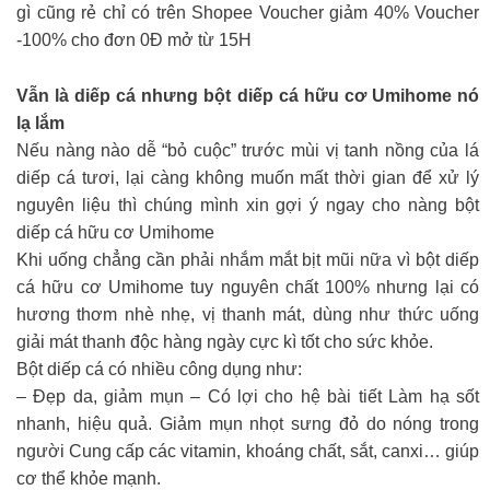
gì cũng rẻ chỉ có trên Shopee Voucher giảm 40% Voucher
-100% cho đơn 0Đ mở từ 15H
Vẫn là diếp cá nhưng bột diếp cá hữu cơ Umihome nó
lạ lắm
Nếu nàng nào dễ “bỏ cuộc” trước mùi vị tanh nồng của lá
diếp cá tươi, lại càng không muốn mất thời gian để xử lý
nguyên liệu thì chúng mình xin gợi ý ngay cho nàng bột
diếp cá hữu cơ Umihome
Khi uống chẳng cần phải nhắm mắt bịt mũi nữa vì bột diếp
cá hữu cơ Umihome tuy nguyên chất 100% nhưng lại có
hương thơm nhè nhẹ, vị thanh mát, dùng như thức uống
giải mát thanh độc hàng ngày cực kì tốt cho sức khỏe.
Bột diếp cá có nhiều công dụng như:
– Đẹp da, giảm mụn – Có lợi cho hệ bài tiết Làm hạ sốt
nhanh, hiệu quả. Giảm mụn nhọt sưng đỏ do nóng trong
người Cung cấp các vitamin, khoáng chất, sắt, canxi… giúp
cơ thể khỏe mạnh.