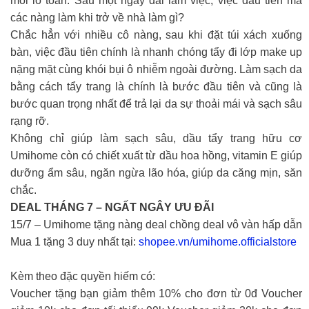
mối lo toan. Sau một ngày dài làm việc, việc đầu tiên mà
các nàng làm khi trở về nhà làm gì?
Chắc hẳn với nhiều cô nàng, sau khi đặt túi xách xuống
bàn, việc đầu tiên chính là nhanh chóng tẩy đi lớp make up
nặng mặt cùng khói bụi ô nhiễm ngoài đường. Làm sạch da
bằng cách tẩy trang là chính là bước đầu tiên và cũng là
bước quan trọng nhất để trả lại da sự thoải mái và sạch sâu
rạng rỡ.
Không chỉ giúp làm sạch sâu, dầu tẩy trang hữu cơ
Umihome còn có chiết xuất từ dầu hoa hồng, vitamin E giúp
dưỡng ẩm sâu, ngăn ngừa lão hóa, giúp da căng mịn, săn
chắc.
DEAL THÁNG 7 – NGẤT NGÂY ƯU ĐÃI
15/7 – Umihome tặng nàng deal chồng deal vô vàn hấp dẫn
Mua 1 tặng 3 duy nhất tại:
shopee.vn/umihome.officialstore
Kèm theo đặc quyền hiếm có:
Voucher tặng bạn giảm thêm 10% cho đơn từ 0đ Voucher