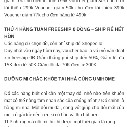
giảm 10k cho đơn tối thiểu 99k Voucher giảm 30k cho đơn
tối thiểu 299k Voucher giảm 50k cho đơn tối thiểu 399k
Voucher giảm 77k cho đơn hàng từ 499k
THỨ 4 HÀNG TUẦN FREESHIP 0 ĐỒNG – SHIP RẺ HẾT
HỒN
Các nàng cứ chọn đồ, còn phí ship để Shopee lo
Duy nhất vào ngày hôm nay, voucher bao la với vô vàn deal
xịn freeship 0Đ Giảm thẳng phí ship đến 50%, Giảm tối đa
15K đơn từ 50K Giảm tối đa 70K đơn từ 300K
DƯỠNG MI CHẮC KHỎE TẠI NHÀ CÙNG UMIHOME
Đố các nàng biết chỉ cần một thay đổi nhỏ nào trên khuôn
mặt có thể nâng tầm nhan sắc của chúng mình? Đó chính là
hàng mi nha. Một đôi mi dài, cong vút giúp cho đôi mắt của
mọi cô gái trở nên cực kì có hồn và thu hút hơn.
Thế nhưng mà nối mi thì chỉ được một thời gian là rụng,