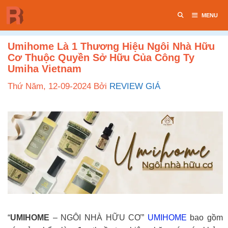
Chuyển
MENU
đến
nội
dung
Umihome Là 1 Thương Hiệu Ngôi Nhà Hữu
Cơ Thuộc Quyền Sở Hữu Của Công Ty
Umiha Vietnam
Thứ Năm, 12-09-2024
Bởi
REVIEW GIÁ
“
UMIHOME
– NGÔI NHÀ HỮU CƠ”
UMIHOME
bao gồm