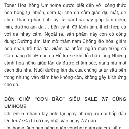
Toner Hoa hồng Umihome được biết đến với công thức
hoa hồng tự nhiên, đem lại cho da cảm giác dịu mát, dễ
chịu. Thành phần tinh túy từ loài hoa này giúp làm mềm,
mịn, dưỡng ẩm da,… bên cạnh độ lành tính, thích hợp cả
với da nhạy cảm. Ngoài ra, sản phẩm này còn có công
dụng: Dưỡng ẩm, làm mờ thâm nám Chống lão hóa, giảm
nếp nhăn, trẻ hóa da. Giảm bã nhờn, ngừa mụn trứng cá
Cân bằng độ pH cho da Hỗ trợ se khít lỗ chân lông Những
cánh hoa hồng giúp làn da được chăm sóc, nâng niu một
cách dịu nhẹ. Nuôi dưỡng làn da của chúng ta từ sâu bên
trong nhưng vẫn đảm bảo không cồn, không gây kích ứng
cho da.
ĐÓN CHỜ “CƠN BÃO” SIÊU SALE 7/7 CÙNG
UMIHOME
Chị em ơi nhanh tay note lại ngay những ưu đãi hấp dẫn
lên tới 77% chỉ có duy nhất vào ngày 7/7 nào
Umihome tặng bạn hàng ngàn voucher giảm giá cực sâu: