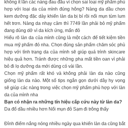
không ít lần các nàng đau đầu vì chọn sai loại mỹ phẩm phù
hợp với loại da của mình đúng hông? Nàng da dầu chọn
kem dưỡng đặc dày khiến làn da bị bí rồi nổi mụn tùm lum
hết trơn. Nàng da nhạy cảm thì 7749 lần phải bỏ mỹ phẩm
đang dùng dở vì da kích ứng, mẩn đỏ
Hiểu rõ làn da của mình cũng là một cách để tiết kiệm tiền
mua mỹ phẩm đó nha. Chọn đúng sản phẩm chăm sóc phù
hợp với tình trạng da của mình sẽ giúp quá trình skincare
hiệu quả hơn. Tránh được những pha mất tiền oan vì phải
bỏ đi lọ dưỡng da mới dùng có vài lần.
Chọn mỹ phẩm rất khó và không phải làn da nào cũng
giống làn da nào. Một số tips ngắn gọn dưới dây hy vọng
sẽ giúp các nàng trong việc chọn mỹ phẩm phù hợp với làn
da của mình nha
Bạn có nhận ra những tín hiệu cấp cứu này từ làn da?
Da đổ dầu nhiều hơn Nổi mụn đỏ Sạm đi trông thấy
Đỉnh điểm nắng nóng nhiều ngày qua khiến làn da cũng bắt