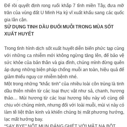
Để rồi quyết định rong ruổi khắp 7 tỉnh miền Tây, đưa mỡ
trăn của vùng đất U Minh Hạ kỳ vĩ xuất khẩu sang các quốc
gia lân cận.
SỬ DỤNG TINH DẦU ĐUỔI MUỖI TRONG MÙA SỐT
XUẤT HUYẾT
Trong tình hình dịch sốt xuất huyết diễn biến phức tạp cùng
với những ca nhiễm mới không ngừng tăng lên, để bảo vệ
sức khỏe của bản thân và gia đình, chúng mình đừng quên
áp dụng những biện pháp chống muỗi an toàn, hiệu quả để
giảm thiểu nguy cơ nhiễm bệnh nhé.
Một trong những “khắc tinh” của nhiều loài côn trùng là tinh
dầu thiên nhiên từ các loại thực vật như sả, chanh, hương
thảo… Mùi hương từ các loại hương liệu này vô cùng dễ
chịu với chúng mình, nhưng đối với loài muỗi, mùi vị này có
làm tê liệt thần kinh và khiến chúng bị mất phương hướng,
lạc mất hướng bay.
“SAY BYE” NỐT MỤN ĐÁNG GHÉT VỚI MẶT NẠ BỘT