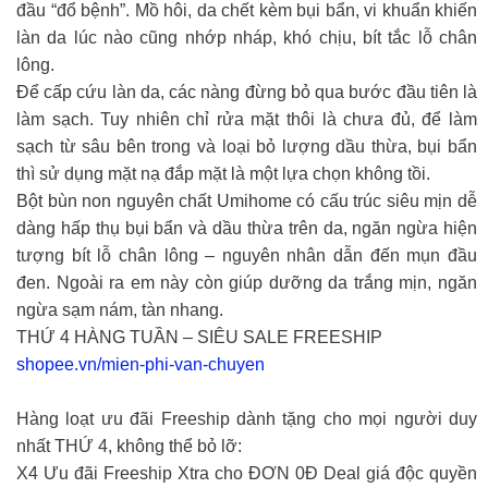
đầu “đổ bệnh”. Mồ hôi, da chết kèm bụi bẩn, vi khuẩn khiến
làn da lúc nào cũng nhớp nháp, khó chịu, bít tắc lỗ chân
lông.
Để cấp cứu làn da, các nàng đừng bỏ qua bước đầu tiên là
làm sạch. Tuy nhiên chỉ rửa mặt thôi là chưa đủ, để làm
sạch từ sâu bên trong và loại bỏ lượng dầu thừa, bụi bẩn
thì sử dụng mặt nạ đắp mặt là một lựa chọn không tồi.
Bột bùn non nguyên chất Umihome có cấu trúc siêu mịn dễ
dàng hấp thụ bụi bẩn và dầu thừa trên da, ngăn ngừa hiện
tượng bít lỗ chân lông – nguyên nhân dẫn đến mụn đầu
đen. Ngoài ra em này còn giúp dưỡng da trắng mịn, ngăn
ngừa sạm nám, tàn nhang.
THỨ 4 HÀNG TUẦN – SIÊU SALE FREESHIP
shopee.vn/mien-phi-van-chuyen
Hàng loạt ưu đãi Freeship dành tặng cho mọi người duy
nhất THỨ 4, không thể bỏ lỡ:
X4 Ưu đãi Freeship Xtra cho ĐƠN 0Đ Deal giá độc quyền