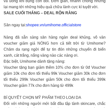
và uống khi bụng còn đói. Đơn giản, nhanh chóng nhưng
lại mang tới những hiệu quả chữa lành cực kì tuyệt vời.
SALE CUỐI THÁNG – DEAL RỘN RÀNG
Săn ngay tại:
shopee.vn/umihome.officialstore
Nàng đã sẵn sàng săn hàng ngàn deal khủng, vô vàn
voucher giảm giá NÓNG hơn cả tiết trời từ Umihome?
Chăm da rạng ngời để tự tin đón những chuyến đi biển
xanh, cát trắng, nắng vàng nào các nàng ơi.
Đặc biệt, Umihome dành tặng nàng:
Voucher tặng bạn giảm thêm 10% cho đơn từ 0đ Voucher
giảm 10k cho đơn tối thiểu 99k Voucher giảm 30k cho đơn
tối thiểu 299k Voucher giảm 50k cho đơn tối thiểu 399k
Voucher giảm 77k cho đơn hàng từ 499k
BÍ QUYẾT CHỌN MỸ PHẨM THEO LOẠI DA
Đối với những người mới bắt đầu tập tành skincare, chắc