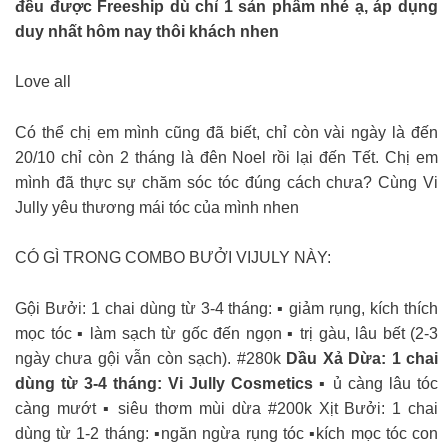
đều được Freeship dù chỉ 1 sản phẩm nhé ạ, áp dụng
duy nhất hôm nay thôi khách nhen
Love all
Có thể chị em mình cũng đã biết, chỉ còn vài ngày là đến
20/10 chỉ còn 2 tháng là đên Noel rồi lại đến Tết. Chị em
mình đã thực sự chăm sóc tóc đúng cách chưa? Cùng Vi
Jully yêu thương mái tóc của mình nhen
CÓ GÌ TRONG COMBO BƯỞI VIJULY NÀY:
Gội Bưởi: 1 chai dùng từ 3-4 tháng:
▪︎
giảm rụng, kích thích
mọc tóc
▪︎
làm sạch từ gốc đến ngọn
▪︎
trị gàu, lâu bết (2-3
ngày chưa gội vẫn còn sạch). #280k
Dầu Xả Dừa: 1 chai
dùng từ 3-4 tháng: Vi Jully Cosmetics
▪︎
ủ càng lâu tóc
càng mướt
▪︎
siêu thơm mùi dừa #200k Xịt Bưởi: 1 chai
dùng từ 1-2 tháng:
▪︎
ngăn ngừa rụng tóc
▪︎
kích mọc tóc con