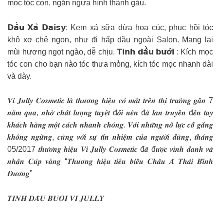
mọc tóc con, ngăn ngừa hình thành gàu.
𝗗𝗮̂̀𝘂 𝗫𝗮̉ 𝗗𝗮𝗶𝘀𝘆: Kem xả sữa dừa hoa cúc, phục hồi tóc
khô xơ chẻ ngọn, như đi hấp dầu ngoài Salon. Mang lại
mùi hương ngọt ngào, dễ chịu. 𝗧𝗶𝗻𝗵 𝗱𝗮̂̀𝘂 𝗯𝘂̛𝗼̛̉𝗶 : Kích mọc
tóc con cho bạn nào tóc thưa mỏng, kích tóc mọc nhanh dài
và dày.
𝑽𝒊 𝑱𝒖𝒍𝒍𝒚 𝑪𝒐𝒔𝒎𝒆𝒕𝒊𝒄 𝒍𝒂̀ 𝒕𝒉𝒖̛𝒐̛𝒏𝒈 𝒉𝒊𝒆̣̂𝒖 𝒄𝒐́ 𝒎𝒂̣̆𝒕 𝒕𝒓𝒆̂𝒏 𝒕𝒉𝒊̣ 𝒕𝒓𝒖̛𝒐̛̀𝒏𝒈 𝒈𝒂̂̀𝒏 7
𝒏𝒂̆𝒎 𝒒𝒖𝒂, 𝒏𝒉𝒐̛̀ 𝒄𝒉𝒂̂́𝒕 𝒍𝒖̛𝒐̛̣𝒏𝒈 𝒕𝒖𝒚𝒆̣̂𝒕 đ𝒐̂́𝒊 𝒏𝒆̂𝒏 đ𝒂̃ 𝒍𝒂𝒏 𝒕𝒓𝒖𝒚𝒆̂̀𝒏 đ𝒆̂́𝒏 𝒕𝒂𝒚
𝒌𝒉𝒂́𝒄𝒉 𝒉𝒂̀𝒏𝒈 𝒎𝒐̣̂𝒕 𝒄𝒂́𝒄𝒉 𝒏𝒉𝒂𝒏𝒉 𝒄𝒉𝒐́𝒏𝒈. 𝑽𝒐̛́𝒊 𝒏𝒉𝒖̛̃𝒏𝒈 𝒏𝒐̂̃ 𝒍𝒖̛̣𝒄 𝒄𝒐̂́ 𝒈𝒂̆́𝒏𝒈
𝒌𝒉𝒐̂𝒏𝒈 𝒏𝒈𝒖̛̀𝒏𝒈, 𝒄𝒖̀𝒏𝒈 𝒗𝒐̛́𝒊 𝒔𝒖̛̣ 𝒕𝒊́𝒏 𝒏𝒉𝒊𝒆̣̂𝒎 𝒄𝒖̉𝒂 𝒏𝒈𝒖̛𝒐̛̀𝒊 𝒅𝒖̀𝒏𝒈, 𝒕𝒉𝒂́𝒏𝒈
05/2017 𝒕𝒉𝒖̛𝒐̛𝒏𝒈 𝒉𝒊𝒆̣̂𝒖 𝑽𝒊 𝑱𝒖𝒍𝒍𝒚 𝑪𝒐𝒔𝒎𝒆𝒕𝒊𝒄 đ𝒂̃ đ𝒖̛𝒐̛̣𝒄 𝒗𝒊𝒏𝒉 𝒅𝒂𝒏𝒉 𝒗𝒂̀
𝒏𝒉𝒂̣̂𝒏 𝑪𝒖́𝒑 𝒗𝒂̀𝒏𝒈 “𝑻𝒉𝒖̛𝒐̛𝒏𝒈 𝒉𝒊𝒆̣̂𝒖 𝒕𝒊𝒆̂𝒖 𝒃𝒊𝒆̂̉𝒖 𝑪𝒉𝒂̂𝒖 𝑨́ 𝑻𝒉𝒂́𝒊 𝑩𝒊̀𝒏𝒉
𝑫𝒖̛𝒐̛𝒏𝒈”
𝑻𝑰𝑵𝑯 𝑫𝑨̂̀𝑼 𝑩𝑼̛𝑶̛̉𝑰 𝑽𝑰 𝑱𝑼𝑳𝑳𝒀