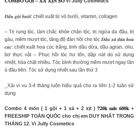
𝐂𝐎𝐌𝐁𝐎 𝐆𝐎̣̂𝐈 – 𝐗𝐀̃ 𝐗𝐈̣𝐍 𝐒𝐎̀ Vi Jully Cosmetics
𝑫𝒂̂̀𝒖 𝒈𝒐̣̂𝒊 𝒃𝒖̛𝒐̛̉𝒊: chiết xuất từ vỏ bưởi, vitamin, collagen
– Trị rụng tóc, làm chắc khỏe chân tóc, trị ngứa da đầu, trị
gàu, mềm mượt tóc, tăng độ đàn hồi cho tóc 𝑫𝒂̂̀𝒖 𝒙𝒂̃ 𝒅𝒖̛̀𝒂 𝒉𝒐𝒂
𝒄𝒖́𝒄: chiết xuất hoa cúc trắng, tinh dầu dừa, dầu agran, oliu,
bơ thực vật – Phục hồi tóc hư tổn, dập nát do sử dụng
nhiệt, hóa chất nhiều. Tóc bình thường mềm mượt ngay lần
ủ đầu tiên. Tóc sử dụng nhiệt sau lần thứ 3
_Xài vi vu 3-4 tháng luôn hiệu quả cho ra liền 1-2 tuần sử
dụng
Combo 4 món ( 1 gội + 1 xả + 2 xịt ) 𝟕𝟐𝟎𝐤 𝐬𝐚𝐥𝐞 𝟔𝟎𝟎𝐤 +
FREESHIP TOÀN QUỐC cho chị em DUY NHẤT TRONG
THÁNG 12. Vi Jully Cosmetics