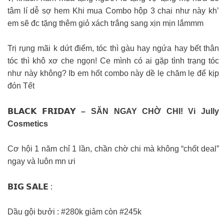
tâm lí dễ sợ hem Khi mua Combo hộp 3 chai như này kh’
em sẽ đc tặng thêm giỏ xách trắng sang xịn mịn lắmmm
Trị rụng mãi k dứt điểm, tóc thì gàu hay ngứa hay bết thân
tóc thì khô xơ che ngọn! Ce mình có ai gặp tình trạng tóc
như này không? Ib em hốt combo này dề lẹ chăm lẹ để kịp
đón Tết
𝗕𝗟𝗔𝗖𝗞 𝗙𝗥𝗜𝗗𝗔𝗬 – SĂN NGAY CHỜ CHI! Vi Jully
Cosmetics
Cơ hội 1 năm chỉ 1 lần, chần chờ chi mà không “chốt deal”
ngay và luôn mn ưi
𝗕𝗜𝗚 𝗦𝗔𝗟𝗘 :
Dầu gội bưởi : #280k giảm còn #245k