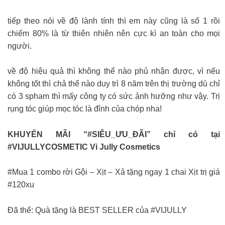
tiếp theo nói về độ lành tính thì em này cũng là số 1 rồi
chiếm 80% là từ thiên nhiên nên cực kì an toàn cho mọi
người.
về độ hiệu quả thì không thể nào phủ nhận được, vì nếu
không tốt thì chả thể nào duy trì 8 năm trên thị trường dù chỉ
có 3 spham thì mấy công ty có sức ảnh hưỡng như vậy. Trị
rụng tóc giúp mọc tóc là đỉnh của chóp nha!
KHUYẾN MÃI “#SIÊU_ƯU_ĐÃI” chỉ có tại
#VIJULLYCOSMETIC Vi Jully Cosmetics
#Mua 1 combo rời Gội – Xịt – Xả tặng ngay 1 chai Xịt trị giá
#120xu
Đã thế: Quà tặng là BEST SELLER của #VIJULLY