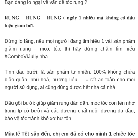
Bạn đang lo ngại về vấn đề tóc rụng ?
𝐑𝐔̣𝐍𝐆 – 𝐑𝐔̣𝐍𝐆 – 𝐑𝐔̣𝐍𝐆 ( 𝐧𝐠𝐚̀𝐲 𝟏 𝐧𝐡𝐢𝐞̂̀𝐮 𝐦𝐚̀ 𝐤𝐡𝐨̂𝐧𝐠 𝐜𝐨́ 𝐝𝐚̂́𝐮
𝐡𝐢𝐞̣̂𝐮 𝐠𝐢𝐚̉𝐦 𝐛𝐨̛́𝐭.
Đừng lo lắng, nếu mọi người đang tìm hiểu 1 vài sản phẩm
giả.m r.ụng – mọ.c tó.c thì hãy dừn.g châ.n tìm hiểu
#ComboViJully nha
Tinh dầu bưởi: là sản phẩm tự nhiên, 100% không chứa
b.ảo quản, nhũ hoá, hương liệu…. = rất an toàn cho mọi
người sử dụng, ai cũng dùng được hết nha cả nhà
Dầu gội bưởi: giúp giảm rụng dần dần, mọc tóc con lên nhờ
trong tp có bưởi và các dưỡng chất nuôi dưỡng da đầu,
bảo vệ tóc tránh khô xơ hư tổn
Mùa lễ Tết sắp đến, chị em đã có cho mình 1 chiếc tóc