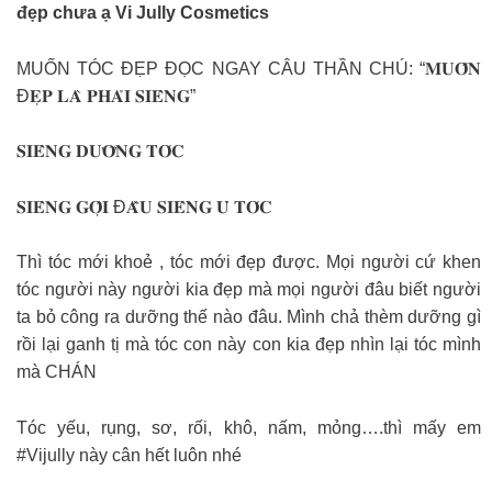
đẹp chưa ạ Vi Jully Cosmetics
MUỐN TÓC ĐẸP ĐỌC NGAY CÂU THẦN CHÚ: “𝐌𝐔𝐎̂́𝐍
Đ𝐄̣𝐏 𝐋𝐀̀ 𝐏𝐇𝐀̉𝐈 𝐒𝐈𝐄̂𝐍𝐆”
𝐒𝐈𝐄̂𝐍𝐆 𝐃𝐔̛𝐎̛̃𝐍𝐆 𝐓𝐎́𝐂
𝐒𝐈𝐄̂𝐍𝐆 𝐆𝐎̣̂𝐈 Đ𝐀̂̀𝐔 𝐒𝐈𝐄̂𝐍𝐆 𝐔̉ 𝐓𝐎́𝐂
Thì tóc mới khoẻ , tóc mới đẹp được. Mọi người cứ khen
tóc người này người kia đẹp mà mọi người đâu biết người
ta bỏ công ra dưỡng thế nào đâu. Mình chả thèm dưỡng gì
rồi lại ganh tị mà tóc con này con kia đẹp nhìn lại tóc mình
mà CHÁN
Tóc yếu, rụng, sơ, rối, khô, nấm, mỏng….thì mấy em
#Vijully này cân hết luôn nhé