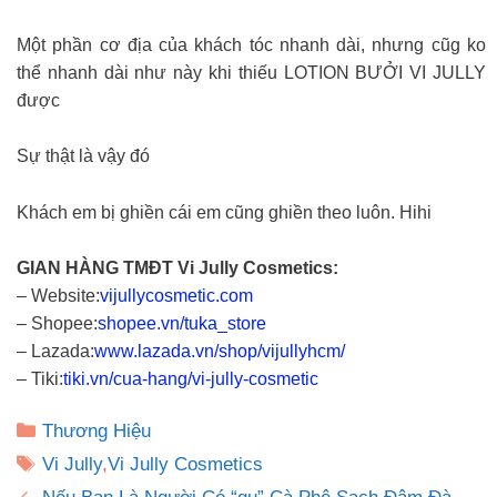
Một phần cơ địa của khách tóc nhanh dài, nhưng cũg ko
thể nhanh dài như này khi thiếu LOTION BƯỞI VI JULLY
được
Sự thật là vậy đó
Khách em bị ghiền cái em cũng ghiền theo luôn. Hihi
GIAN HÀNG TMĐT Vi Jully Cosmetics:
– Website:
vijullycosmetic.com
– Shopee:
shopee.vn/tuka_store
– Lazada:
www.lazada.vn/shop/vijullyhcm/
– Tiki:
tiki.vn/cua-hang/vi-jully-cosmetic
Danh
Thương Hiệu
mục
Thẻ
Vi Jully
,
Vi Jully Cosmetics