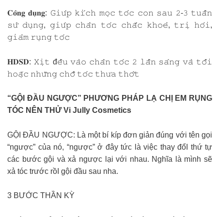
𝐂𝐨̂𝐧𝐠 𝐝𝐮̣𝐧𝐠: 𝙶𝚒𝚞́𝚙 𝚔𝚒́𝚌𝚑 𝚖𝚘̣𝚌 𝚝𝚘́𝚌 𝚌𝚘𝚗 𝚜𝚊𝚞 𝟸-𝟹 𝚝𝚞𝚊̂̀𝚗
𝚜𝚞̛̉ 𝚍𝚞̣𝚗𝚐, 𝚐𝚒𝚞́𝚙 𝚌𝚑𝚊̂𝚗 𝚝𝚘́𝚌 𝚌𝚑𝚊̆́𝚌 𝚔𝚑𝚘𝚎̉, 𝚝𝚛𝚒̣ 𝚑𝚘́𝚒,
𝚐𝚒𝚊̉𝚖 𝚛𝚞̣𝚗𝚐 𝚝𝚘́𝚌
𝐇𝐃𝐒𝐃: 𝚇𝚒̣𝚝 đ𝚎̂̀𝚞 𝚟𝚊̀𝚘 𝚌𝚑𝚊̂𝚗 𝚝𝚘́𝚌 𝟸 𝚕𝚊̂̀𝚗 𝚜𝚊́𝚗𝚐 𝚟𝚊̀ 𝚝𝚘̂́𝚒
𝚑𝚘𝚊̣̆𝚌 𝚗𝚑𝚞̛̃𝚗𝚐 𝚌𝚑𝚘̂̃ 𝚝𝚘́𝚌 𝚝𝚑𝚞̛𝚊 𝚝𝚑𝚘̛́𝚝
“GỘI ĐẦU NGƯỢC” PHƯƠNG PHÁP LẠ CHỊ EM RỤNG
TÓC NÊN THỬ Vi Jully Cosmetics
GỘI ĐẦU NGƯỢC: Là một bí kíp đơn giản đúng với tên gọi
“ngược” của nó, “ngược” ở đây tức là việc thay đổI thứ tự
các bước gội và xả ngược lại với nhau. Nghĩa là mình sẽ
xả tóc trước rồI gội đầu sau nha.
3 BƯỚC THẦN KỲ