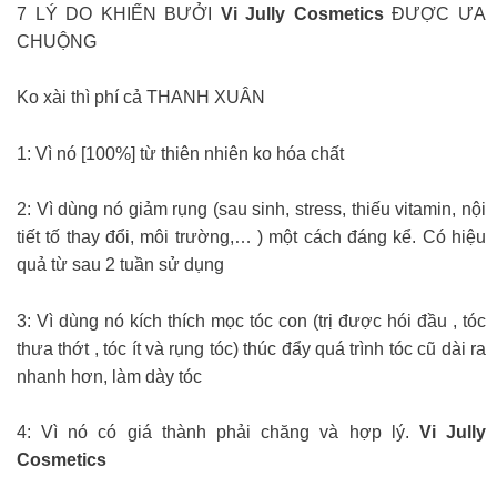
7 LÝ DO KHIẾN BƯỞI
Vi Jully Cosmetics
ĐƯỢC ƯA
CHUỘNG
Ko xài thì phí cả THANH XUÂN
1: Vì nó [100%] từ thiên nhiên ko hóa chất
2: Vì dùng nó giảm rụng (sau sinh, stress, thiếu vitamin, nội
tiết tố thay đổi, môi trường,… ) một cách đáng kể. Có hiệu
quả từ sau 2 tuần sử dụng
3: Vì dùng nó kích thích mọc tóc con (trị được hói đầu , tóc
thưa thớt , tóc ít và rụng tóc) thúc đẩy quá trình tóc cũ dài ra
nhanh hơn, làm dày tóc
4: Vì nó có giá thành phải chăng và hợp lý.
Vi Jully
Cosmetics