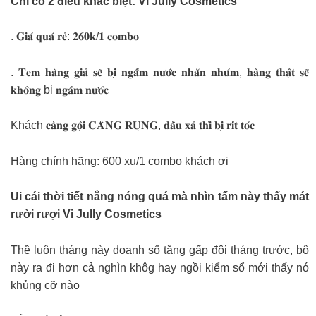
Chỉ có 2 điều khác biệt: Vi Jully Cosmetics
. 𝐆𝐢𝐚́ 𝐪𝐮𝐚́ 𝐫𝐞̉: 𝟐𝟔𝟎𝐤/𝟏 𝐜𝐨𝐦𝐛𝐨
. 𝐓𝐞𝐦 𝐡𝐚̀𝐧𝐠 𝐠𝐢𝐚̉ 𝐬𝐞̃ 𝐛𝐢̣ 𝐧𝐠𝐚̂́𝐦 𝐧𝐮̛𝐨̛́𝐜 𝐧𝐡𝐚̆𝐧 𝐧𝐡𝐮́𝐦, 𝐡𝐚̀𝐧𝐠 𝐭𝐡𝐚̣̂𝐭 𝐬𝐞̃
𝐤𝐡𝐨̂𝐧𝐠 bị 𝐧𝐠𝐚̂́𝐦 𝐧𝐮̛𝐨̛́𝐜
Khách 𝐜𝐚̀𝐧𝐠 𝐠𝐨̣̂𝐢 𝐂𝐀̀𝐍𝐆 𝐑𝐔̣𝐍𝐆, 𝐝𝐚̂̀𝐮 𝐱𝐚̉ 𝐭𝐡𝐢̀ 𝐛𝐢̣ 𝐫𝐢́𝐭 𝐭𝐨́𝐜
Hàng chính hãng: 600 xu/1 combo khách ơi
Ui cái thời tiết nắng nóng quá mà nhìn tấm này thấy mát
rười rượi Vi Jully Cosmetics
Thề luôn tháng này doanh số tăng gấp đôi tháng trước, bộ
này ra đi hơn cả nghìn khôg hay ngồi kiểm sổ mới thấy nó
khủng cỡ nào