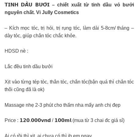
𝗧𝗜𝗡𝗛 𝗗𝗔̂̀𝗨 𝗕𝗨̛𝗢̛̉𝗜 – chiết xuất từ tinh dầu vỏ bưởi
nguyên chất. Vi Jully Cosmetics
– Kích mọc tóc, trị hói, trị rụng tóc, làm dài 5-8cm/ tháng –
dày tóc, giúp chân tóc chắc khỏe.
HDSD nè :
Lắc đều tinh dầu bưởi
Xịt vào từng tép tóc, thân tóc, chân tóc(bận quá thì chân tóc
thôi cũng đã là ok)
Massage nhẹ 2-3 phút cho thấm nha mấy anh chị đẹp
Price : 𝟭𝟮𝟬.𝟬𝟬𝟬𝘃𝗻𝗱 / 𝟭𝟬𝟬𝗺𝗹 (mua từ 3 chai đc giá sỉ)
Ai có rồi thì xịt, ai chưa có thì ib em ngay