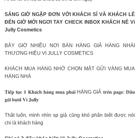
SÁNG GIỜ NGẬP ĐƠN VỚI KHÁCH SỈ VÀ KHÁCH LẺ
ĐẾN GIỜ MỚI NGƠI TAY CHECK INBOX KHÁCH NÈ Vi
Jully Cosmetics
BÂY GIỜ NHIỀU NƠI BÁN HÀNG GIẢ HÀNG NHÁI
THƯƠNG HIỆU VI JULLY COSMETICS
KHÁCH MUA HÀNG NHỚ CHỌN MẶT GỬI VÀNG MUA
HÀNG NHÁ
𝐓𝐢𝐞̂́𝐩 𝐭𝐮̣𝐜 𝟏 𝐊𝐡𝐚́𝐜𝐡 𝐡𝐚̀𝐧𝐠 𝐦𝐮𝐚 𝐩𝐡𝐚̉𝐢 HÀNG GIẢ 𝐭𝐫𝐞̂𝐧 𝐩𝐚𝐠𝐞: 𝐃𝐚̂̀𝐮
𝐠𝐨̣̂𝐢 𝐛𝐮̛𝐨̛̉𝐢 𝐕𝐢 𝐉𝐮𝐥𝐥𝐲
Thật luôn, mình nhìn sp giả cũng khó phân biệt được nói
chi là khách hàng