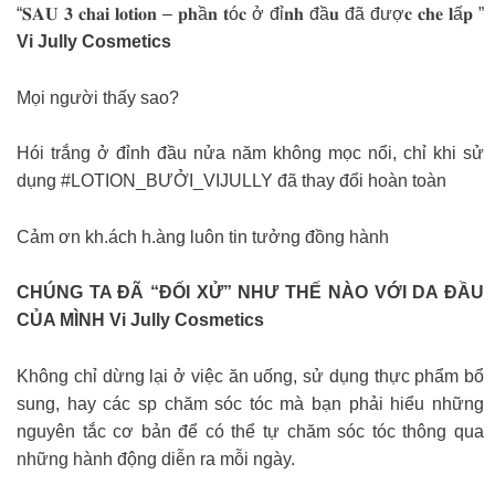
“𝐒𝐀𝐔 𝟑 𝐜𝐡𝐚𝐢 𝐥𝐨𝐭𝐢𝐨𝐧 – 𝐩𝐡ầ𝐧 𝐭ó𝐜 ở đỉ𝐧𝐡 đầ𝐮 đã đượ𝐜 𝐜𝐡𝐞 𝐥ấ𝐩 ”
Vi Jully Cosmetics
Mọi người thấy sao?
Hói trắng ở đỉnh đầu nửa năm không mọc nổi, chỉ khi sử
dụng #LOTION_BƯỞI_VIJULLY đã thay đổi hoàn toàn
Cảm ơn kh.ách h.àng luôn tin tưởng đồng hành
CHÚNG TA ĐÃ “ĐỐI XỬ” NHƯ THẾ NÀO VỚI DA ĐẦU
CỦA MÌNH Vi Jully Cosmetics
Không chỉ dừng lại ở việc ăn uống, sử dụng thực phẩm bổ
sung, hay các sp chăm sóc tóc mà bạn phải hiểu những
nguyên tắc cơ bản để có thể tự chăm sóc tóc thông qua
những hành động diễn ra mỗi ngày.