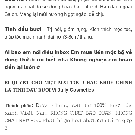
ngọn, dập nát do sử dụng hoá chất , như đi Hấp dầu ngoài
Salon. Mang lại mùi hương Ngọt ngào, dễ chịu
𝗧𝗶𝗻𝗵 𝗱𝗮̂̀𝘂 𝗯𝘂̛𝗼̛̉𝗶 : Trị hói, giảm rụng, Kích thích mọc tóc,
giúp tóc mọc nhanh dài hơn3-8cm/ tháng.
𝗔𝗶 𝗯𝗮̉𝗼 𝗲𝗺 𝗻𝗼́𝗶 đ𝗶𝗲̂𝘂 𝗶𝗻𝗯𝗼𝘅 𝗘𝗺 𝗺𝘂𝗮 𝗹𝗶𝗲̂̀𝗻 𝗺𝗼̣̂𝘁 𝗯𝗼̣̂ 𝘃𝗲̂̀
𝗱𝘂̀𝗻𝗴 𝘁𝗵𝘂̛̉ đ𝗶 𝗿𝗼̀𝗶 𝗯𝗶𝗲̂́𝘁 𝗻𝗵𝗮 𝗞𝗵𝗼̂𝗻𝗴 𝗻𝗴𝗵𝗶𝗲̣̂𝗻 𝗲𝗺 𝗵𝗼𝗮̀𝗻
𝘁𝗶𝗲̂̀𝗻 𝗹𝗮̣𝗶 𝗹𝘂𝗼̂𝗻 𝗼̛́
𝐁𝐈́ 𝐐𝐔𝐘𝐄̂́𝐓 𝐂𝐇𝐎 𝐌𝐎̣̂𝐓 𝐌𝐀́𝐈 𝐓𝐎́𝐂 𝐂𝐇𝐀̆́𝐂 𝐊𝐇𝐎𝐄̉ 𝐂𝐇𝐈́𝐍𝐇
𝐋𝐀̀ 𝐓𝐈𝐍𝐇 𝐃𝐀̂̀𝐔 𝐁𝐔̛𝐎̛̉𝐈
Vi Jully Cosmetics
𝐓𝐡𝐚̀𝐧𝐡 𝐩𝐡𝐚̂̀𝐧: Đ𝚞̛𝚘̛̣𝚌 𝚌𝚑𝚞̛𝚗𝚐 𝚌𝚊̂́𝚝 𝚝𝚞̛̀ 𝟷00% 𝙱𝚞̛𝚘̛̉𝚒 𝚍𝚊
𝚡𝚊𝚗𝚑 𝚅𝚒𝚎̣̂𝚝 𝙽𝚊𝚖, 𝙺𝙷𝙾̂𝙽𝙶 𝙲𝙷𝙰̂́𝚃 𝙱𝙰̉𝙾 𝚀𝚄𝙰̉𝙽, 𝙺𝙷𝙾̂𝙽𝙶
𝙲𝙷𝙰̂́𝚃 𝙽𝙷𝚄̃ 𝙷𝙾𝙰́. 𝙿𝚑𝚊́𝚝 𝚑𝚒𝚎̣̂𝚗 𝚑𝚘𝚊́ 𝚌𝚑𝚊̂́𝚝 đ𝚎̂̀𝚗 𝚝𝚒𝚎̂̀𝚗 𝚐𝚊̂́𝚙
𝟹