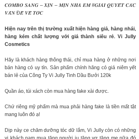
𝑪𝑶𝑴𝑩𝑶 𝑺𝑨𝑵𝑮 – 𝑿𝑰̣𝑵 – 𝑴𝑰̣𝑵 𝑵𝑯𝑨̀ 𝑬𝑴 #𝑮𝑰𝑨̉𝑰 𝑸𝑼𝒀𝑬̂́𝑻 𝑪𝑨́𝑪
𝑽𝑨̂́𝑵 Đ𝑬̂̀ 𝑽𝑬̂̀ 𝑻𝑶́𝑪
Hiện nay trên thị trường xuất hiện hàng giả, hàng nhái,
hàng kém chất lượng với giá thành siêu rẻ. Vi Jully
Cosmetics
Hãy là khách hàng thông thái, chỉ mua hàng ở những nơi
bán hàng có uy tín. Sản phẩm chính hãng có giá niêm yết
bán lẻ của Công Ty Vi Jully Tinh Dầu Bưởi 120k
Quần áo, túi xách còn mua hàng fake xài được.
Chứ riêng mỹ phẩm mà mua phải hàng fake là tiền mất tật
mang luôn đó ạ!
Dịp này ce chăm dưỡng tóc dữ lắm, Vi Jully còn có những
vị khách nam mua tặng người iu tặng vợ tặng mẹ nữa đó