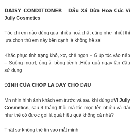
𝗗𝗔𝗜𝗦𝗬 𝗖𝗢𝗡𝗗𝗜𝗧𝗜𝗢𝗡𝗘𝗥 – 𝗗𝗮̂̀𝘂 𝗫𝗮̉ 𝗗𝘂̛̀𝗮 𝗛𝗼𝗮 𝗖𝘂́𝗰
Vi
Jully Cosmetics
Tóc chị em nào dùng qua nhiều hoá chất cũng như nhiệt thì
lựa chọn thủ em này bên cạnh là không hề sai
Khắc phục tình trạng khô, xơ, chẻ ngọn – Giúp tóc vào nếp
– Suông mượt, óng ả, bồng bềnh .Hiệu quả ngay lần đầu
sử dụng
Đ𝗜̉𝗡𝗛 𝗖𝗨̉𝗔 𝗖𝗛𝗢́𝗣 𝗟𝗔̀ Đ𝗔̂𝗬 𝗖𝗛𝗢̛́ Đ𝗔̂𝗨
Mn nhìn hình ảnh khách em trước và sau khi dùng #
Vi Jully
Cosmetics
, sau 4 tháng thôi mà tóc mọc lên nhiều và dài
như thế có được gọi là quá hiệu quả không cả nhà?
Thật sự không thể tin vào mắt mình