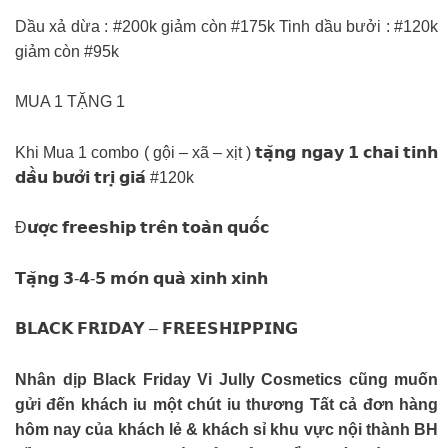
Dầu xả dừa : #200k giảm còn #175k Tinh dầu bưởi : #120k
giảm còn #95k
MUA 1 TẶNG 1
Khi Mua 1 combo ( gội – xã – xịt ) 𝘁𝗮̣̆𝗻𝗴 𝗻𝗴𝗮𝘆 𝟭 𝗰𝗵𝗮𝗶 𝘁𝗶𝗻𝗵
𝗱𝗮̂̀𝘂 𝗯𝘂̛𝗼̛̉𝗶 𝘁𝗿𝗶̣ 𝗴𝗶𝗮́ #120k
Đ𝘂̛𝗼̛̣𝗰 𝗳𝗿𝗲𝗲𝘀𝗵𝗶𝗽 𝘁𝗿𝗲̂𝗻 𝘁𝗼𝗮̀𝗻 𝗾𝘂𝗼̂́𝗰
𝗧𝗮̣̆𝗻𝗴 𝟯-𝟰-𝟱 𝗺𝗼́𝗻 𝗾𝘂𝗮̀ 𝘅𝗶𝗻𝗵 𝘅𝗶𝗻𝗵
𝗕𝗟𝗔𝗖𝗞 𝗙𝗥𝗜𝗗𝗔𝗬 – 𝗙𝗥𝗘𝗘𝗦𝗛𝗜𝗣𝗣𝗜𝗡𝗚
Nhân dịp Black Friday Vi Jully Cosmetics cũng muốn
gửi đến khách iu một chút iu thương Tất cả đơn hàng
hôm nay của khách lẻ & khách sỉ khu vực nội thành BH