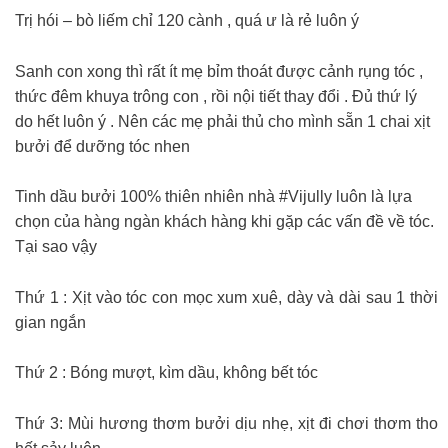
Trị hói – bò liếm chỉ 120 cành , quá ư là rẻ luôn ý
Sanh con xong thì rất ít mẹ bỉm thoát được cảnh rụng tóc ,
thức đêm khuya trông con , rồi nội tiết thay đổi . Đủ thứ lý
do hết luôn ý . Nên các mẹ phải thủ cho mình sẵn 1 chai xịt
bưởi để dưỡng tóc nhen
Tinh dầu bưởi 100% thiên nhiên nhà #Vijully luôn là lựa
chọn của hàng ngàn khách hàng khi gặp các vấn đề về tóc.
Tại sao vậy
Thứ 1 : Xịt vào tóc con mọc xum xuê, dày và dài sau 1 thời
gian ngắn
Thứ 2 : Bóng mượt, kìm dầu, không bết tóc
Thứ 3: Mùi hương thơm bưởi dịu nhẹ, xịt đi chơi thơm tho