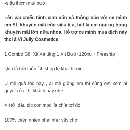
▪︎
siêu thơm mùi bưởi
Lên vài chiếc hình xinh xắn và thông báo với ce mình
em SL khuyến mãi còn siêu ít ạ, hết là em ngưng hong
khuyến mãi lớn nữa nhoa. Hỗ trợ ce mình mùa dịch này
thoi á Vi Jully Cosmetics
1 Combo Gội Xịt Xả tặng 1 Xịt Bưởi 120xu + Freeship
Quá là hời luôn í ib shop lẹ khach ơiii
U mê quả tóc này , ai mê giống em thì cùng em xem bí
quyết của chị khách này nhé
Xịt tới đâu tóc con mọc lỉa chỉa tới đó
100% thiên nhiên phải như vậy chớ