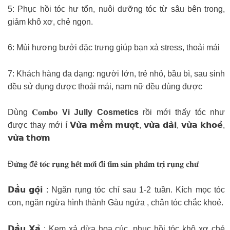
5: Phục hồi tóc hư tổn, nuôi dưỡng tóc từ sâu bên trong,
giảm khô xơ, chẻ ngọn.
6: Mùi hương bưởi đặc trưng giúp bạn xả stress, thoải mái
7: Khách hàng đa dạng: người lớn, trẻ nhỏ, bầu bì, sau sinh
đều sử dụng được thoải mái, nam nữ đều dùng được
Dùng 𝐂𝐨𝐦𝐛𝐨
Vi Jully Cosmetics
rồi mới thấy tóc như
được thay mới í 𝗩𝘂̛̀𝗮 𝗺𝗲̂̀𝗺 𝗺𝘂̛𝗼̛̣𝘁, 𝘃𝘂̛̀𝗮 𝗱𝗮̀𝗶, 𝘃𝘂̛̀𝗮 𝗸𝗵𝗼𝗲̉,
𝘃𝘂̛̀𝗮 𝘁𝗵𝗼̛𝗺
Đ𝐮̛̀𝐧𝐠 đ𝐞̂̉ 𝐭𝐨́𝐜 𝐫𝐮̣𝐧𝐠 𝐡𝐞̂́𝐭 𝐦𝐨̛́𝐢 đ𝐢 𝐭𝐢̀𝐦 𝐬𝐚̉𝐧 𝐩𝐡𝐚̂̉𝐦 𝐭𝐫𝐢̣ 𝐫𝐮̣𝐧𝐠 𝐜𝐡𝐮̛́
𝗗𝗮̂̀𝘂 𝗴𝗼̣̂𝗶 : Ngăn rụng tóc chỉ sau 1-2 tuần. Kích mọc tóc
con, ngăn ngừa hình thành Gàu ngứa , chân tóc chắc khoẻ.
𝗗𝗮̂̀𝘂 𝗫𝗮̉ : Kem xả dừa hoa cúc, phục hồi tóc khô xơ chẻ