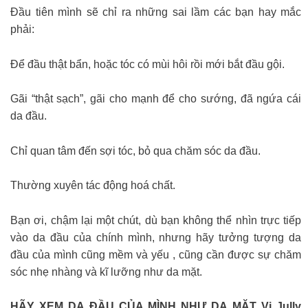
Đầu tiên mình sẽ chỉ ra những sai lầm các bạn hay mắc
phải:
Để đầu thật bẩn, hoặc tóc có mùi hôi rồi mới bắt đầu gội.
Gãi “thật sạch”, gãi cho mạnh để cho sướng, đã ngứa cái
da đầu.
Chỉ quan tâm đến sợi tóc, bỏ qua chăm sóc da đầu.
Thường xuyên tác động hoá chất.
Bạn ơi, chậm lại một chút, dù bạn không thể nhìn trực tiếp
vào da đầu của chính mình, nhưng hãy tưởng tượng da
đầu của mình cũng mềm và yếu , cũng cần được sự chăm
sóc nhẹ nhàng và kĩ lưỡng như da mặt.
HÃY XEM DA ĐẦU CỦA MÌNH NHƯ DA MẶT Vi Jully