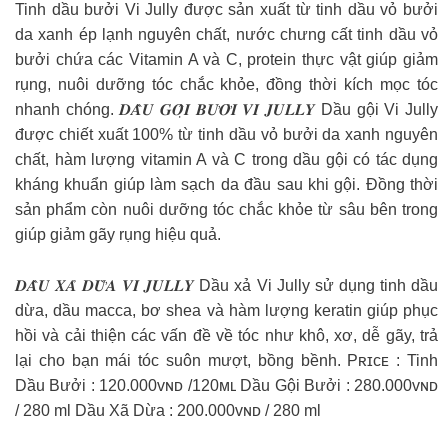
Tinh dầu bưởi Vi Jully được sản xuất từ tinh dầu vỏ bưởi
da xanh ép lạnh nguyên chất, nước chưng cất tinh dầu vỏ
bưởi chứa các Vitamin A và C, protein thực vật giúp giảm
rụng, nuôi dưỡng tóc chắc khỏe, đồng thời kích mọc tóc
nhanh chóng. 𝑫𝑨̂̀𝑼 𝑮𝑶̣̂𝑰 𝑩𝑼̛𝑶̛̉𝑰 𝑽𝑰 𝑱𝑼𝑳𝑳𝒀 Dầu gội Vi Jully
được chiết xuất 100% từ tinh dầu vỏ bưởi da xanh nguyên
chất, hàm lượng vitamin A và C trong dầu gội có tác dụng
kháng khuẩn giúp làm sạch da đầu sau khi gội. Đồng thời
sản phẩm còn nuôi dưỡng tóc chắc khỏe từ sâu bên trong
giúp giảm gãy rụng hiệu quả.
𝑫𝑨̂̀𝑼 𝑿𝑨̉ 𝑫𝑼̛̀𝑨 𝑽𝑰 𝑱𝑼𝑳𝑳𝒀 Dầu xả Vi Jully sử dụng tinh dầu
dừa, dầu macca, bơ shea và hàm lượng keratin giúp phục
hồi và cải thiện các vấn đề về tóc như khô, xơ, dễ gãy, trả
lại cho bạn mái tóc suôn mượt, bồng bềnh. Pʀɪᴄᴇ : Tinh
Dầu Bưởi : 120.000ᴠɴᴅ /120ᴍʟ Dầu Gội Bưởi : 280.000ᴠɴᴅ
/ 280 ml Dầu Xã Dừa : 200.000ᴠɴᴅ / 280 ml