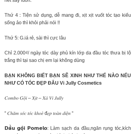
hết sảy luôn.
Thứ 4 : Tiện sử dụng, dễ mang đi, xịt xịt vuốt tóc tạo kiểu
sống ảo thì khỏi phải nói !!
Thứ 5: G.iá rẻ, sài thì cực lâu
Chỉ 2.000₫/ ngày tóc dày phủ kín lớp da đầu tóc thưa bị lộ
trắng thì tại sao chị em lại không dùng
BẠN KHÔNG BIẾT BẠN SẼ XINH NHƯ THẾ NÀO NẾU
NHƯ CÓ TÓC ĐẸP ĐÂU Vi Jully Cosmetics
𝐶𝑜𝑚𝑏𝑜 𝐺𝑜̣̂𝑖 – 𝑋𝑖̣𝑡 – 𝑋𝑎̉ 𝑉𝑖 𝐽𝑢𝑙𝑙𝑦
“ 𝐶ℎ𝑎̆𝑚 𝑠𝑜́𝑐 𝑡𝑜́𝑐 𝑘ℎ𝑜𝑒̉ đ𝑒̣𝑝 𝑡𝑜𝑎̀𝑛 𝑑𝑖𝑒̣̂𝑛 “
𝗗𝗮̂̀𝘂 𝗴𝗼̣̂𝗶 𝗣𝗼𝗺𝗲𝗹𝗼: Làm sạch da đầu,ngăn rụng tóc,kích