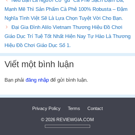
Nếu Bạn Là Người Có “gu” Cà Phê Sạch Đậm Đà,
Mạnh Mẽ Thì Sản Phẩm Cà Phê 100% Robusta – Đậm
Nghĩa Tình Việt Sẽ Là Lựa Chọn Tuyệt Vời Cho Bạn.
Đại Gia Đình Alilo Vietnam Thương Hiệu Đồ Chơi
Giáo Dục Trí Tuệ Tốt Nhất Hiện Nay Tự Hào Là Thương
Hiệu Đồ Chơi Giáo Dục Số 1.
Viết một bình luận
Bạn phải
đăng nhập
để gửi bình luận.
Privacy Policy
Terms
Contact
© 2026 REVIEWGIA.COM