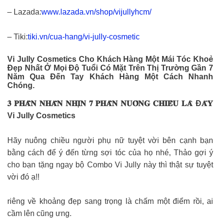
– Lazada:
www.lazada.vn/shop/vijullyhcm/
– Tiki:
tiki.vn/cua-hang/vi-jully-cosmetic
Vi Jully Cosmetics Cho Khách Hàng Một Mái Tóc Khoẻ
Đẹp Nhất Ở Mọi Độ Tuổi Có Mặt Trên Thị Trường Gần 7
Năm Qua Đến Tay Khách Hàng Một Cách Nhanh
Chóng.
𝟑 𝐏𝐇𝐀̂̀𝐍 𝐍𝐇𝐀̂̃𝐍 𝐍𝐇𝐈̣𝐍 𝟕 𝐏𝐇𝐀̂̀𝐍 𝐍𝐔𝐎̂𝐍𝐆 𝐂𝐇𝐈𝐄̂̀𝐔 𝐋𝐀̀ Đ𝐀̂𝐘
Vi Jully Cosmetics
Hãy nuông chiều người phụ nữ tuyệt vời bên cạnh bạn
bằng cách để ý đến từng sợi tóc của họ nhé, Thảo gợi ý
cho bạn tặng ngay bộ Combo Vi Jully này thì thật sự tuyệt
vời đó ạ!!
riêng về khoảng đẹp sang trọng là chấm một điểm rồi, ai
cầm lên cũng ưng.