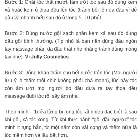
Bước 1: Chải tóc thật mượt, làm ướt tóc sau đó dùng kem
xả hoặc kem ủ thoa đều lên tóc (tránh bôi lên da đầu vì dễ
gàu và nhanh bết) sau đó ủ trong 5 -10 phút.
Bước 2: Dùng nước gội sạch phần kem xả sau đó dùng
dầu gội bình thường. (Tip nhỏ là bạn nên dùng đầu ngón
tay massage phần da đầu thật nhẹ nhàng tránh dùng móng
tay nhé).
Vi Jully Cosmetics
Bước 3: Dùng khăn thấm cho hết nước trên tóc (Mọi người
lưu ý là thấm thôi chứ không phải chà mạnh), lúc này tóc
còn ẩm ướt mọi người bỏ dầu dừa ra tay thoa đều
massage đuôi tóc rồi sấy ấm nha.
Theo mình – 1đứa từng bị rụng tóc rất nhiều đặc biệt là sau
khi gội, xả tóc xong. Từ khi thực hành “gội đầu ngược” tóc
mình ít rụng hẳn, từ một nắm còn vài cọng và thêm nữa là
tóc mềm hơn và lâu bết hơn.