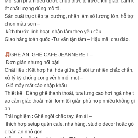
Mỗi sản phẩm đều được chụp thực tế trước khi giao, cam k
ết chất lượng đúng mô tả.
Sản xuất trực tiếp tại xưởng, nhận làm số lượng lớn, hỗ trợ
chọn màu sơn –
kích thước linh hoạt, nhận làm theo yêu cầu.
Giao hàng toàn quốc -Tư vấn tận tâm – Hậu mãi chu đáo.
GHẾ ĂN, GHẾ CAFE JEANNERET –
Đơn giản nhưng nổi bật!
Chất liệu : Kết hợp hài hòa giữa gỗ sồi tự nhiên chắc chắn,
xử lý kỹ chống cong vênh mối mọt –
Giả mây mắt cáo nhập khẩu
Thiết kế : Dáng ghế thanh thoát, tựa lưng cao hơi ngả nhẹ t
ạo cảm giác thoải mái, form tối giản phù hợp nhiều không gi
an
Trải nghiệm : Ghế ngồi chắc tay, êm ái –
thích hợp setup quán cafe, nhà hàng, studio decor hoặc gó
c bàn ăn nhỏ gọn