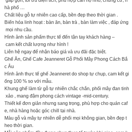
gấp gọn, tối ưu diện tích, phù hợp căn hộ nhỏ, chung cư, n
hà phố …
Chất liệu gỗ tự nhiên cao cấp, bền đẹp theo thời gian .
Biến hóa linh hoạt : bàn ăn, bàn trà , bàn làm việc , đáp ứng
mọi nhu cầu.
Hình ảnh sản phẩm thực tế đến tận tay khách hàng –
cam kết chất lượng như hình !
Liên hệ ngay để nhận báo giá và ưu đãi đặc biệt.
Ghế Ăn, Ghế Cafe Jeanneret Gỗ Phối Mây Phong Cách Bắ
c Âu
Hình ảnh thực tế ghế Jeanneret do shop tự chụp, cam kết gi
ống 100 % so với mẫu.
Khung ghế làm từ gỗ tự nhiên chắc chắn, phối mây đan tinh
xảo , mang đậm phong cách vintage -mid-century.
Thiết kế đơn giản nhưng sang trọng, phù hợp cho quán caf
e, nhà hàng hoặc góc chill tại nhà.
Màu gỗ và mây tự nhiên dễ phối mọi không gian, bền đẹp t
heo thời gian.