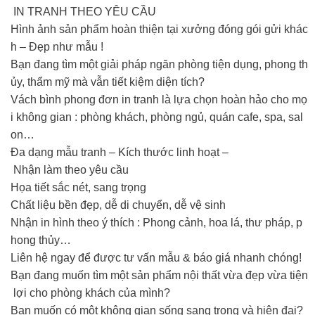
IN TRANH THEO YÊU CẦU
Hình ảnh sản phẩm hoàn thiện tại xưởng đóng gói gửi khác
h – Đẹp như mẫu !
Bạn đang tìm một giải pháp ngăn phòng tiện dụng, phong th
ủy, thẩm mỹ mà vẫn tiết kiệm diện tích?
Vách bình phong đơn in tranh là lựa chọn hoàn hảo cho mọ
i không gian : phòng khách, phòng ngủ, quán cafe, spa, sal
on…
Đa dạng mẫu tranh – Kích thước linh hoạt –
Nhận làm theo yêu cầu
️Họa tiết sắc nét, sang trọng
️Chất liệu bền đẹp, dễ di chuyển, dễ vệ sinh
️Nhận in hình theo ý thích : Phong cảnh, hoa lá, thư pháp, p
hong thủy…
Liên hệ ngay để được tư vấn mẫu & báo giá nhanh chóng!
Bạn đang muốn tìm một sản phẩm nội thất vừa đẹp vừa tiện
lợi cho phòng khách của mình?
Bạn muốn có một không gian sống sang trọng và hiện đại?