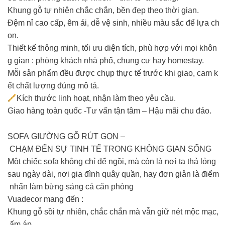
Khung gỗ tự nhiên chắc chắn, bền đẹp theo thời gian.
Đệm nỉ cao cấp, êm ái, dễ vệ sinh, nhiều màu sắc để lựa ch
ọn.
Thiết kế thông minh, tối ưu diện tích, phù hợp với mọi khôn
g gian : phòng khách nhà phố, chung cư hay homestay.
Mỗi sản phẩm đều được chụp thực tế trước khi giao, cam k
ết chất lượng đúng mô tả.
Kích thước linh hoạt, nhận làm theo yêu cầu.
Giao hàng toàn quốc -Tư vấn tận tâm – Hậu mãi chu đáo.
SOFA GIƯỜNG GỖ RÚT GỌN –
CHẠM ĐẾN SỰ TINH TẾ TRONG KHÔNG GIAN SỐNG
Một chiếc sofa không chỉ để ngồi, mà còn là nơi ta thả lỏng
sau ngày dài, nơi gia đình quây quần, hay đơn giản là điểm
nhấn làm bừng sáng cả căn phòng
Vuadecor mang đến :
Khung gỗ sồi tự nhiên, chắc chắn mà vẫn giữ nét mộc mạc,
ấm áp.