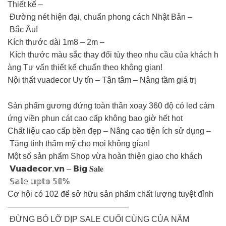
️Thiết kế –
Đường nét hiện đại, chuẩn phong cách Nhật Bản –
Bắc Âu!
️Kích thước dài 1m8 – 2m –
Kích thước màu sắc thay đổi tùy theo nhu cầu của khách h
àng Tư vấn thiết kế chuẩn theo không gian!
Nội thất vuadecor Uy tín – Tận tâm – Nâng tầm giá trị
Sản phẩm gương đứng toàn thân xoay 360 độ có led cảm
ứng viền phun cát cao cấp không bao giờ hết hot
Chất liệu cao cấp bền đẹp – Nâng cao tiện ích sử dụng –
Tăng tính thẩm mỹ cho mọi không gian!
Một số sản phẩm Shop vừa hoàn thiện giao cho khách
𝗩𝘂𝗮𝗱𝗲𝗰𝗼𝗿.𝘃𝗻 – 𝗕𝗶𝗴 𝐒𝐚𝐥𝐞
️ 𝕊𝕒𝕝𝕖 𝕦𝕡𝕥𝕠 𝟝𝟘%
Cơ hội có 102 để sở hữu sản phẩm chất lượng tuyệt đỉnh
———————————————
️️ ĐỪNG BỎ LỠ DỊP SALE CUỐI CÙNG CỦA NĂM