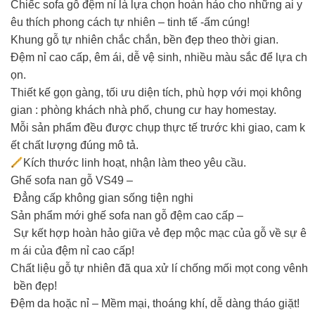
️Chiếc sofa gỗ đệm nỉ là lựa chọn hoàn hảo cho những ai y
êu thích phong cách tự nhiên – tinh tế -ấm cúng!
Khung gỗ tự nhiên chắc chắn, bền đẹp theo thời gian.
Đệm nỉ cao cấp, êm ái, dễ vệ sinh, nhiều màu sắc để lựa ch
ọn.
Thiết kế gọn gàng, tối ưu diện tích, phù hợp với mọi không
gian : phòng khách nhà phố, chung cư hay homestay.
Mỗi sản phẩm đều được chụp thực tế trước khi giao, cam k
ết chất lượng đúng mô tả.
Kích thước linh hoạt, nhận làm theo yêu cầu.
Ghế sofa nan gỗ VS49 –
Đẳng cấp không gian sống tiện nghi
Sản phẩm mới ghế sofa nan gỗ đệm cao cấp –
Sự kết hợp hoàn hảo giữa vẻ đẹp mộc mạc của gỗ về sự ê
m ái của đệm nỉ cao cấp!
️Chất liệu gỗ tự nhiên đã qua xử lí chống mối mọt cong vênh
bền đẹp!
️Đệm da hoặc nỉ – Mềm mại, thoáng khí, dễ dàng tháo giặt!