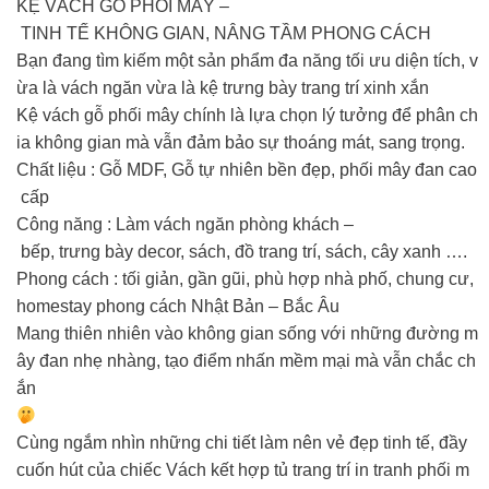
KỆ VÁCH GỖ PHỐI MÂY –
TINH TẾ KHÔNG GIAN, NÂNG TẦM PHONG CÁCH
Bạn đang tìm kiếm một sản phẩm đa năng tối ưu diện tích, v
ừa là vách ngăn vừa là kệ trưng bày trang trí xinh xắn
Kệ vách gỗ phối mây chính là lựa chọn lý tưởng để phân ch
ia không gian mà vẫn đảm bảo sự thoáng mát, sang trọng.
Chất liệu : Gỗ MDF, Gỗ tự nhiên bền đẹp, phối mây đan cao
cấp
Công năng : Làm vách ngăn phòng khách –
bếp, trưng bày decor, sách, đồ trang trí, sách, cây xanh ….
Phong cách : tối giản, gần gũi, phù hợp nhà phố, chung cư,
homestay phong cách Nhật Bản – Bắc Âu
Mang thiên nhiên vào không gian sống với những đường m
ây đan nhẹ nhàng, tạo điểm nhấn mềm mại mà vẫn chắc ch
ắn
Cùng ngắm nhìn những chi tiết làm nên vẻ đẹp tinh tế, đầy
cuốn hút của chiếc Vách kết hợp tủ trang trí in tranh phối m