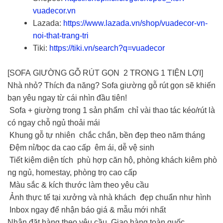
vuadecor.vn
Lazada:
https://www.lazada.vn/shop/vuadecor-vn-
noi-that-trang-tri
Tiki:
https://tiki.vn/search?q=vuadecor
[SOFA GIƯỜNG GỖ RÚT GỌN 2 TRONG 1 TIỆN LỢI]
Nhà nhỏ? Thích đa năng? Sofa giường gỗ rút gọn sẽ khiến
bạn yêu ngay từ cái nhìn đầu tiên!
Sofa + giường trong 1 sản phẩm chỉ vài thao tác kéo/rút là
có ngay chỗ ngủ thoải mái
Khung gỗ tự nhiên chắc chắn, bền đẹp theo năm tháng
Đệm nỉ/bọc da cao cấp êm ái, dễ vệ sinh
Tiết kiệm diện tích phù hợp căn hộ, phòng khách kiêm phò
ng ngủ, homestay, phòng trọ cao cấp
Màu sắc & kích thước làm theo yêu cầu
Ảnh thực tế tại xưởng và nhà khách đẹp chuẩn như hình
Inbox ngay để nhận báo giá & mẫu mới nhất
Nhận đặt hàng theo yêu cầu Giao hàng toàn quốc