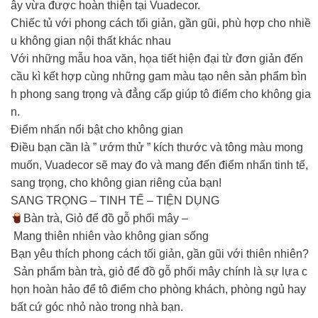
ây vừa được hoàn thiện tại Vuadecor.
️Chiếc tủ với phong cách tối giản, gần gũi, phù hợp cho nhiề
u không gian nội thất khác nhau️
Với những mẫu hoa văn, họa tiết hiện đại từ đơn giản đến
cầu kì kết hợp cùng những gam màu tạo nên sản phẩm bìn
h phong sang trọng và đẳng cấp giúp tô điểm cho không gia
n.
Điểm nhấn nổi bật cho không gian
Điều bạn cần là ” ướm thử ” kích thước và tông màu mong
muốn, Vuadecor sẽ may đo và mang đến điểm nhấn tinh tế,
sang trọng, cho không gian riêng của bạn!
SANG TRỌNG – TINH TẾ – TIỆN DỤNG
Bàn trà, Giỏ để đồ gỗ phối mây –
Mang thiên nhiên vào không gian sống
Bạn yêu thích phong cách tối giản, gần gũi với thiên nhiên?
Sản phẩm bàn trà, giỏ để đồ gỗ phối mây chính là sự lựa c
họn hoàn hảo để tô điểm cho phòng khách, phòng ngủ hay
bất cứ góc nhỏ nào trong nhà bạn.