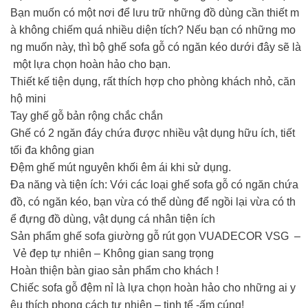
Bạn muốn có một nơi để lưu trữ những đồ dùng cần thiết m
à không chiếm quá nhiều diện tích? Nếu bạn có những mo
ng muốn này, thì bộ ghế sofa gỗ có ngăn kéo dưới đây sẽ là
một lựa chọn hoàn hảo cho bạn.
️Thiết kế tiện dụng, rất thích hợp cho phòng khách nhỏ, căn
hộ mini
️Tay ghế gỗ bản rộng chắc chắn
️Ghế có 2 ngăn đáy chứa được nhiều vật dụng hữu ích, tiết
tối đa không gian
️Đệm ghế mút nguyên khối êm ái khi sử dụng.
Đa năng và tiện ích: Với các loại ghế sofa gỗ có ngăn chứa
đồ, có ngăn kéo, bạn vừa có thể dùng để ngồi lại vừa có th
ể đựng đồ dùng, vật dụng cá nhân tiện ích
Sản phẩm ghế sofa giường gỗ rút gọn VUADECOR VSG –
Vẻ đẹp tự nhiên – Không gian sang trọng
Hoàn thiện bàn giao sản phẩm cho khách !
️Chiếc sofa gỗ đệm nỉ là lựa chọn hoàn hảo cho những ai y
êu thích phong cách tự nhiên – tinh tế -ấm cúng!