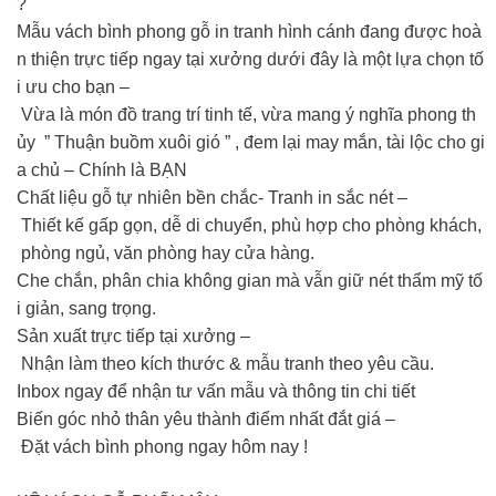
?
️Mẫu vách bình phong gỗ in tranh hình cánh đang được hoà
n thiện trực tiếp ngay tại xưởng dưới đây là một lựa chọn tố
i ưu cho bạn –
Vừa là món đồ trang trí tinh tế, vừa mang ý nghĩa phong th
ủy ” Thuận buồm xuôi gió ” , đem lại may mắn, tài lộc cho gi
a chủ – Chính là BẠN
Chất liệu gỗ tự nhiên bền chắc- Tranh in sắc nét –
Thiết kế gấp gọn, dễ di chuyển, phù hợp cho phòng khách,
phòng ngủ, văn phòng hay cửa hàng.
Che chắn, phân chia không gian mà vẫn giữ nét thẩm mỹ tố
i giản, sang trọng.
Sản xuất trực tiếp tại xưởng –
Nhận làm theo kích thước & mẫu tranh theo yêu cầu.
Inbox ngay để nhận tư vấn mẫu và thông tin chi tiết
Biến góc nhỏ thân yêu thành điểm nhất đắt giá –
Đặt vách bình phong ngay hôm nay !