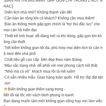
[BÀN ĂN THÔNG MINH GẤP GỌN CHỈ TRONG 1 NỐT N
HẠC]
Diện tích nhà nhỏ? Không thành vấn đề!
Cần bàn ăn rộng khi có khách? Không cần mua thêm!
Bàn ăn thông minh gấp gọn chính là “trợ thủ đắc lực” cho
mọi căn hộ hiện đại:
Thiết kế linh hoạt dễ dàng mở ra khi dùng, gấp gọn khi kh
ông cần thiết
Tiết kiệm không gian tối đa, phù hợp mọi diện tích từ căn h
ộ mini đến nhà phố
Chất liệu gỗ cao cấp bền đẹp theo năm tháng
Màu sắc trang nhã dễ phối với mọi phong cách nội thất
“Nhỏ mà có võ” khách mua rồi là mê luôn!
Có sẵn nhiều mẫu Giao hàng toàn quốc Hỗ trợ lắp đặt tận
nơi
Biến không gian thêm sang trọng -
Mở lối tài lộc với vách bình phong in tranh
Bạn đang muốn làm mới không gian sống hay nơi làm việc