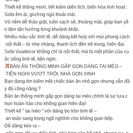
Thiết kế thông minh, tiết kiệm diện tích, biến hóa linh hoạt :
Sofa êm ái, giường ngủ thoải mái.
Vỏ nệm dễ tháo giặt, luôn sạch sẽ, thoáng mát, giúp bạn yê
n tâm tận hưởng từng khoảnh khắc.
Nhiều màu sắc tinh tế, dễ dàng kết hợp với mọi phong cách
nội thất – từ nhẹ nhàng, thanh lịch đến trẻ trung, hiện đại.
Sofa Vuadecor không chỉ là nội thất, mà là một phần của cu
ộc sống tinh tế, tiện nghi.
BÀN ĂN THÔNG MINH GẤP GỌN DÁNG TAI MÈO –
TIỆN NGHI VƯỢT TRỘI, NHÀ GỌN XINH
Bạn đang tìm kiếm một chiếc bàn ăn nhỏ gọn nhưng vẫn đầ
y đủ công năng ?
Bàn ăn thông minh gấp gọn dáng tai mèo chính là sự lựa c
họn hoàn hảo cho không gian hiện đại!
Thiết kế ” tai mèo ” với dáng bo tròn tinh tế –
an toàn sang trọng ngộ nghĩnh cho không gian bếp.
Dễ dàng kéo ra –