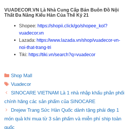
VUADECOR.VN Là Nhà Cung Cấp Bán Buôn Đồ Nội
Thất Đa Năng Kiểu Hàn Của Thế Kỷ 21
Shopee:
https://shopii.click/go/shopee_kol?
vuadecor.vn
Lazada:
https://www.lazada.vn/shop/vuadecor-vn-
noi-that-trang-tri
Tiki:
https://tiki.vn/search?q=vuadecor
Danh
Shop Mall
mục
Thẻ
Vuadecor
SINOCARE VIETNAM Là 1 nhà nhập khẩu phân phối
chính hãng các sản phẩm của SINOCARE
Drejew Trang Sức Hàn Quốc dành tặng phái đẹp 1
món quà khi mua từ 3 sản phẩm và miễn phí ship toàn
quốc