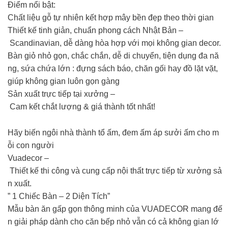
Điểm nổi bật:
Chất liệu gỗ tự nhiên kết hợp mây bền đẹp theo thời gian
Thiết kế tinh giản, chuẩn phong cách Nhật Bản –
Scandinavian, dễ dàng hòa hợp với mọi không gian decor.
Bàn giỏ nhỏ gọn, chắc chắn, dễ di chuyển, tiện dụng đa nă
ng, sứa chứa lớn : đựng sách báo, chăn gối hay đồ lặt vặt,
giúp không gian luôn gọn gàng
Sản xuất trực tiếp tại xưởng –
Cam kết chắt lượng & giá thành tốt nhất!
Hãy biến ngôi nhà thành tổ ấm, đem ấm áp sưởi ấm cho m
ỗi con người
Vuadecor –
Thiết kế thi công và cung cấp nội thất trực tiếp từ xưởng sả
n xuất.
️” 1 Chiếc Bàn – 2 Diện Tích”️
Mẫu bàn ăn gấp gọn thông minh của VUADECOR mang đế
n giải pháp dành cho căn bếp nhỏ vẫn có cả không gian lớ