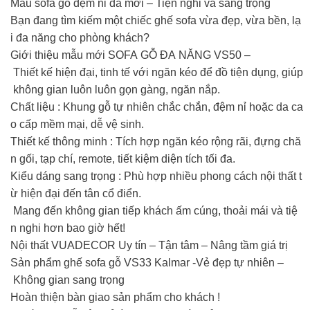
Mẫu sofa gỗ đệm nỉ da mới – Tiện nghi và sang trọng
Bạn đang tìm kiếm một chiếc ghế sofa vừa đẹp, vừa bền, lạ
i đa năng cho phòng khách?
Giới thiệu mẫu mới SOFA GỖ ĐA NĂNG VS50 –
Thiết kế hiện đại, tinh tế với ngăn kéo để đồ tiện dụng, giúp
không gian luôn luôn gọn gàng, ngăn nắp.
Chất liệu : Khung gỗ tự nhiên chắc chắn, đệm nỉ hoặc da ca
o cấp mềm mại, dễ vệ sinh.
Thiết kế thông minh : Tích hợp ngăn kéo rộng rãi, đựng chă
n gối, tạp chí, remote, tiết kiệm diện tích tối đa.
Kiểu dáng sang trọng : Phù hợp nhiều phong cách nội thất t
ừ hiện đại đến tân cổ điển.
Mang đến không gian tiếp khách ấm cúng, thoải mái và tiệ
n nghi hơn bao giờ hết!
Nội thất VUADECOR Uy tín – Tận tâm – Nâng tầm giá trị
Sản phẩm ghế sofa gỗ VS33 Kalmar -Vẻ đẹp tự nhiên –
Không gian sang trọng
Hoàn thiện bàn giao sản phẩm cho khách !