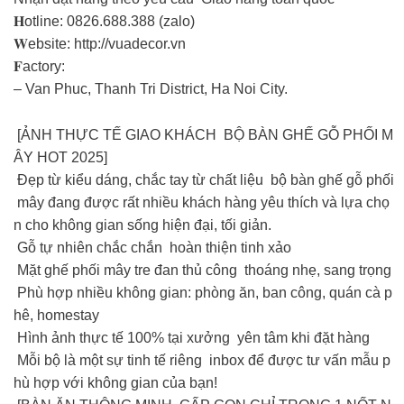
𝐇otline: 0826.688.388 (zalo)
𝐖ebsite: http://vuadecor.vn
𝐅actory:
– Van Phuc, Thanh Tri District, Ha Noi City.
[ẢNH THỰC TẾ GIAO KHÁCH BỘ BÀN GHẾ GỖ PHỐI M
ÂY HOT 2025]
Đẹp từ kiểu dáng, chắc tay từ chất liệu bộ bàn ghế gỗ phối
mây đang được rất nhiều khách hàng yêu thích và lựa chọ
n cho không gian sống hiện đại, tối giản.
Gỗ tự nhiên chắc chắn hoàn thiện tinh xảo
Mặt ghế phối mây tre đan thủ công thoáng nhẹ, sang trọng
Phù hợp nhiều không gian: phòng ăn, ban công, quán cà p
hê, homestay
Hình ảnh thực tế 100% tại xưởng yên tâm khi đặt hàng
Mỗi bộ là một sự tinh tế riêng inbox để được tư vấn mẫu p
hù hợp với không gian của bạn!