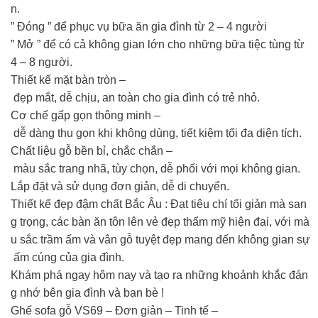
n.
️” Đóng ” để phục vụ bữa ăn gia đình từ 2 – 4 người
️” Mở ” để có cả không gian lớn cho những bữa tiệc tùng từ
4 – 8 người.
Thiết kế mặt bàn tròn –
đẹp mắt, dễ chịu, an toàn cho gia đình có trẻ nhỏ.
Cơ chế gấp gọn thông minh –
dễ dàng thu gọn khi không dùng, tiết kiệm tối đa diện tích.
Chất liệu gỗ bền bỉ, chắc chắn –
màu sắc trang nhã, tùy chọn, dễ phối với mọi không gian.
Lắp đặt và sử dụng đơn giản, dễ di chuyển.
Thiết kế đẹp đậm chất Bắc Âu : Đạt tiêu chí tối giản mà san
g trọng, các bàn ăn tôn lên vẻ đẹp thẩm mỹ hiện đại, với mà
u sắc trầm ấm và vân gỗ tuyệt đẹp mang đến không gian sự
ấm cúng của gia đình.
Khám phá ngay hôm nay và tạo ra những khoảnh khắc đán
g nhớ bên gia đình và bạn bè !
Ghế sofa gỗ VS69 – Đơn giản – Tinh tế –