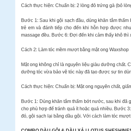
Cách thực hiện: Chuẩn bị: 2 lòng đỏ trứng gà (bỏ lòng
Bước 1: Sau khi gội sạch đầu, dùng khăn tắm thấm b
trẻ em và đánh tiếp cho đến khi hỗn hợp được nh
massage đều. Bước 6: Đợi đến khi cảm thấy khô thì 
Cách 2: Làm tóc mềm mượt bằng mật ong Waxshop
Mật ong không chỉ là nguyên liệu giàu dưỡng chất. C
dưỡng tóc vừa bảo vệ tóc này đã tạo được sự tin dù
Cách thực hiện: Chuẩn bị: Mật ong nguyên chất, giấ
Bước 1: Dùng khăn tắm thấm bớt nước, sau khi đã gộ
cho phù hợp để tránh quá ít hoặc quá nhiều. Bước 3
đó, gội sạch lại bằng dầu gội. Với cách làm tóc mượt
COMBO DẦU GỘI & DẦU XẢ | LOTUS SHESHINE