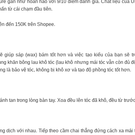
exture gần như hoàn hảo với 9/10 điểm đánh giá. Chất liệu c
ẩn từ cái chạm đầu tiên.
lên đến 150K trên Shopee.
 giúp sáp (wax) bám tốt hơn và việc tạo kiểu của bạn sẽ t
g khăn bông lau khô tóc (lau khô nhưng mái tóc vẫn còn đủ độ
g là bảo vệ tóc, không bị khô xơ và tạo độ phồng tóc tốt hơn.
nh tan trong lòng bàn tay. Xoa đều lên tóc đã khô, đều từ trước
ch với nhau. Tiếp theo cầm chai thẳng đứng cách xa mái tóc 20