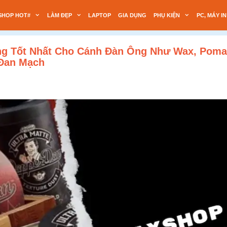
SHOP HOT#
LÀM ĐẸP
LAPTOP
GIA DỤNG
PHỤ KIỆN
PC, MÁY IN
 Tốt Nhất Cho Cánh Đàn Ông Như Wax, Pomade
 Đan Mạch