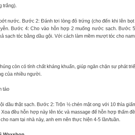
 trắng).
ớt nước. Bước 2: Đánh tơi lòng đỏ trứng (cho đến khi lên bọ
uyễn. Bước 4: Cho vào hỗn hợp 2 muống nước sạch. Bước 5:
xả sạch tóc bằng dầu gội. Với cách làm mềm mượt tóc cho nam n
húng còn có tính chất kháng khuẩn, giúp ngăn chặn sự phát triể
ng của nhiều người.
m táo
i dầu thật sạch. Bước 2: Trộn ½ chén mật ong với 10 thìa giấ
: Xoa đều hỗn hợp này lên tóc và massage để hỗn hợp thấm đều 
 cho nam tại nhà này, anh em nên thực hiện 4-5 lần/tuần.
S Waxshop