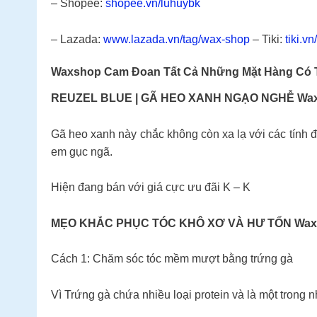
– Shopee:
shopee.vn/luhuybk
– Lazada:
www.lazada.vn/tag/wax-shop
– Tiki:
tiki.v
Waxshop Cam Đoan Tất Cả Những Mặt Hàng Có T
REUZEL BLUE | GÃ HEO XANH NGẠO NGHỄ Wa
Gã heo xanh này chắc không còn xa lạ với các tính
em gục ngã.
Hiện đang bán với giá cực ưu đãi K – K
MẸO KHẮC PHỤC TÓC KHÔ XƠ VÀ HƯ TỔN Wax
Cách 1: Chăm sóc tóc mềm mượt bằng trứng gà
Vì Trứng gà chứa nhiều loại protein và là một trong 