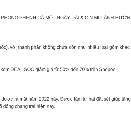
C PHỒNG PHỀNH CẢ MỘT NGÀY DÀI & C N MỌI ẢNH HƯỞ
c), với thành phần không chứa cồn như nhiều loại gôm khác,
a kèm DEAL SỐC giảm giá từ 50% đến 70% trên Shopee.
được ra mắt năm 2022 này. Được làm từ hạt đất sét giúp tăng 
 đông chàng trai hiện nay.