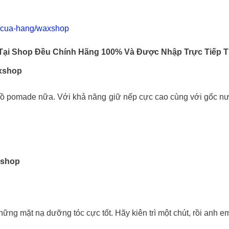
n/cua-hang/waxshop
ại Shop Đều Chính Hãng 100% Và Được Nhập Trực Tiếp 
xshop
 đồ pomade nữa. Với khả năng giữ nếp cực cao cùng với gốc nư
shop
những mặt nạ dưỡng tóc cực tốt. Hãy kiên trì một chút, rồi anh e