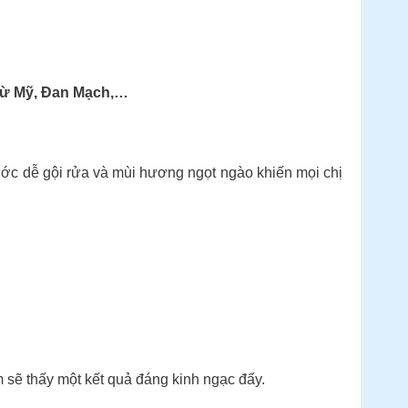
Từ Mỹ, Đan Mạch,…
ớc dễ gội rửa và mùi hương ngọt ngào khiến mọi chị
m sẽ thấy một kết quả đáng kinh ngạc đấy.