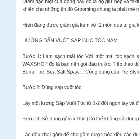
Điểm đặc biệt của dòng này đó là độ giữ nếp và t
khiến cho những tín đồ Grooming chung ta phải mê m
Hiện đang được giảm giá kèm với 2 món quà trị giá 
HƯỚNG DẪN VUỐT SÁP CHO TÓC NAM
Bước 1: Làm sạch mái tóc Với một mái tóc sạch sẽ
WAXSHOP đó là bạn nên gội đầu trước. Tiếp theo dùn
Bona Fire, Sea Salt Spay,… Công dụng của Pre Stylin
Bước 2: Dùng sáp vuốt tóc
Lấy một lượng Sáp Vuốt Tóc từ 1-2 đốt ngón tay và đá
Bước 3: Sử dụng gôm xịt tóc (Có thể không sử dụng)
Lắc đều chai gôm để cho gôm được hòa đều các dung dị