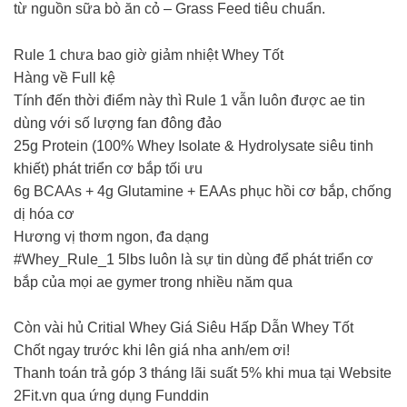
từ nguồn sữa bò ăn cỏ – Grass Feed tiêu chuẩn.
Rule 1 chưa bao giờ giảm nhiệt Whey Tốt
Hàng về Full kệ
Tính đến thời điểm này thì Rule 1 vẫn luôn được ae tin
dùng với số lượng fan đông đảo
25g Protein (100% Whey Isolate & Hydrolysate siêu tinh
khiết) phát triển cơ bắp tối ưu
6g BCAAs + 4g Glutamine + EAAs phục hồi cơ bắp, chống
dị hóa cơ
Hương vị thơm ngon, đa dạng
#Whey_Rule_1 5lbs luôn là sự tin dùng để phát triển cơ
bắp của mọi ae gymer trong nhiều năm qua
Còn vài hủ Critial Whey Giá Siêu Hấp Dẫn Whey Tốt
Chốt ngay trước khi lên giá nha anh/em ơi!
Thanh toán trả góp 3 tháng lãi suất 5% khi mua tại Website
2Fit.vn qua ứng dụng Funddin