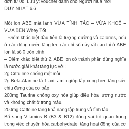
đơn từ 0đ. Lưu ý: voucher dành cho Người mua mới
DUY NHẤT 6.6
Một lon ABE mát lạnh VỪA TỈNH TÁO – VỪA KHOẺ –
VỪA BỀN Whey Tốt
– Điểm khác biệt đầu tiên là lượng đường và calories, nếu
ở các dòng nước tăng lực các chỉ số này rất cao thì ở ABE
lon là số 0 tròn trĩnh.
– Điểm khác biệt thứ 2, ABE lon có thành phần đúng nghĩa
là nước giải khát tăng lực với:
2g Citrulline chống mệt mỏi
2g Beta-Alanine là 1 axit amin giúp tập xung hơn tăng sức
chịu đựng của cơ bắp
200mg Taurine chống oxy hóa giúp điều hòa lượng nước
và khoáng chất ở trong máu.
200mg Caffeine tăng khả năng tập trung và tỉnh táo
Bổ sung Vitamins B (B3 & B12) đóng vai trò quan trọng
trong việc chuyển hóa carbohydrate, tăng hoạt động của cơ