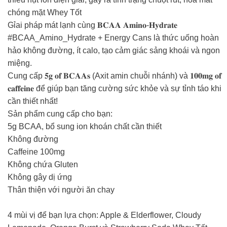
chóng mặt Whey Tốt
Gỉai pháp mát lạnh cùng 𝐁𝐂𝐀𝐀 𝐀𝐦𝐢𝐧𝐨-𝐇𝐲𝐝𝐫𝐚𝐭𝐞 ⁣
#BCAA_Amino_Hydrate + Energy Cans là thức uống hoàn
hảo không đường, ít calo, tạo cảm giác sảng khoái và ngon
miệng. ⁣
Cung cấp 𝟓𝐠 𝐨𝐟 𝐁𝐂𝐀𝐀𝐬 (Axit amin chuỗi nhánh) và 𝟏𝟎𝟎𝐦𝐠 𝐨𝐟
𝐜𝐚𝐟𝐟𝐞𝐢𝐧𝐞 để giúp bạn tăng cường sức khỏe và sự tỉnh táo khi
cần thiết nhất! ⁣
⁣Sản phẩm cung cấp cho bạn:
5g BCAA⁣, bổ sung ion khoán chất cần thiết
Không đường⁣
Caffeine 100mg⁣
Không chứa Gluten⁣
Không gây dị ứng⁣
Thân thiện với người ăn chay⁣
4 mùi vị để bạn lựa chọn: Apple & Elderflower, Cloudy