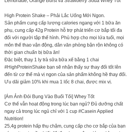
Lemonade, Orange Burst và Strawberry Soda Whey Tốt
High Protein Shake – Phải Lắc Uống Mới Ngon.
Sản phẩm cung cấp lượng calories ngang với 1 bữa ăn
phụ, cung cấp 42g Protein hỗ trợ phát triển cơ bắp tối đa
đối với người tập thể hình. Phù hợp cho mọi lứa tuổi, mọi
môn thể thao vận động, dân văn phòng bận rộn không có
thời gian chuẩn bị bữa ăn!
Đặc biệt, thay 1 ly trà sữa bữa xế bằng 1 chai
#HighProteinShake bạn sẽ nhận thấy sự thay đổi tốt lên
đến từ cơ thể mà vị ngon của sản phẩm không hề thay đổi.
Ưu dãi giảm 10% khi mua 1 lốc 8 chai, được mix vị.
[Ám Ảnh Đói Bụng Vào Buổi Tối] Whey Tốt
Cơ thể vẫn hoạt động trong lúc bạn ngủ? Đủ dưỡng chất
ngay cả trong lúc ngủ chỉ với 1 cup #Casein Applied
Nutrition!
25,4g protein hấp thụ chậm, cung cấp cho cơ bắp của bạn