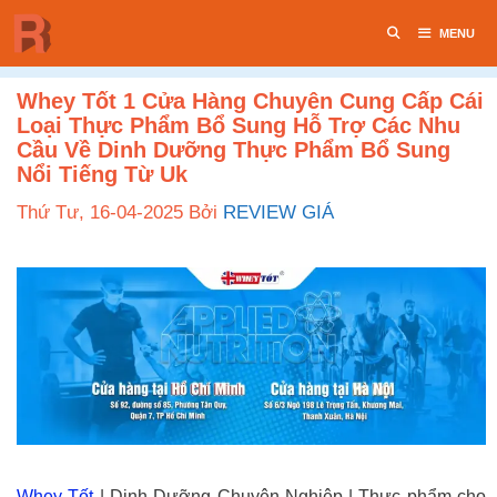
Chuyển
MENU
đến
nội
dung
Whey Tốt 1 Cửa Hàng Chuyên Cung Cấp Cái
Loại Thực Phẩm Bổ Sung Hỗ Trợ Các Nhu
Cầu Về Dinh Dưỡng Thực Phẩm Bổ Sung
Nổi Tiếng Từ Uk
Thứ Tư, 16-04-2025
Bởi
REVIEW GIÁ
Whey Tốt
| Dinh Dưỡng Chuyên Nghiệp | Thực phẩm cho