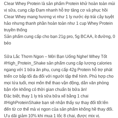
Clear Whey Protein là sản phẩm Protein khử hoàn toàn mùi
vị sữa, cung cấp Đạm nhanh hỗ trợ tăng cơ và phục hồi
Clear Whey mang hương vị như 1 ly nước ép trái cây tuyệt
hảo nhưng thanh phần hoàn toàn như 1 cup Whey Protein
truyền thống
Sản phẩm cung cấp cho bạn 21g pro, 5g BCAA, ít đường, 0
béo
Sữa Lắc Thơm Ngon – Mời Bạn Uống Nghe! Whey Tốt
#High_Protein_Shake sản phẩm cung cấp lượng calories
ngang với 1 bữa ăn phụ, cung cấp 42g Protein hỗ trợ phát
triển cơ bắp tối đa đối với người tập thể hình. Phù hợp cho
mọi lứa tuổi, mọi môn thể thao vận động, dân văn phòng
bận rộn không có thời gian chuẩn bị bữa ăn!
Đặc biệt, thay 1 ly trà sữa bữa xế bằng 1 chai
#HighProteinShake bạn sẽ nhận thấy sự thay đổi tốt lên
đến từ cơ thể mà vị ngon của sản phẩm không hề thay đổi.
Ưu dãi giảm 10% khi mua 1 lốc 8 chai, được mix vị.