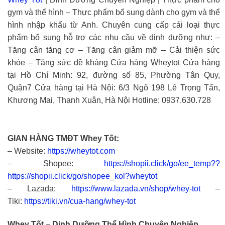
gym và thể hình – Thực phẩm bổ sung dành cho gym và thể
hình nhập khẩu từ Anh. Chuyên cung cấp cái loại thực
phẩm bổ sung hỗ trợ các nhu cầu về dinh dưỡng như: –
Tăng cân tăng cơ – Tăng cân giảm mỡ – Cải thiện sức
khỏe – Tăng sức đề kháng Cửa hàng Wheytot Cửa hàng
tại Hồ Chí Minh: 92, đường số 85, Phường Tân Quy,
Quận7 Cửa hàng tại Hà Nội: 6/3 Ngõ 198 Lê Trọng Tấn,
Khương Mai, Thanh Xuân, Hà Nội Hotline: 0937.630.728
GIAN HÀNG TMĐT Whey Tốt:
– Website:
https://wheytot.com
– Shopee:
https://shopii.click/go/ee_temp??
https://shopii.click/go/shopee_kol?wheytot
– Lazada:
https://www.lazada.vn/shop/whey-tot
–
Tiki:
https://tiki.vn/cua-hang/whey-tot
Whey Tốt – Dinh Dưỡng Thể Hình Chuyên Nghiệp