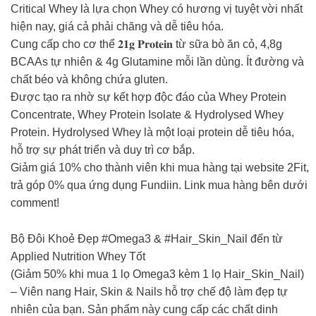
Critical Whey là lựa chọn Whey có hương vị tuyệt vời nhất
hiện nay, giá cả phải chăng và dễ tiêu hóa.
Cung cấp cho cơ thể 𝟐𝟏𝐠 𝐏𝐫𝐨𝐭𝐞𝐢𝐧 từ sữa bò ăn cỏ, 4,8g
BCAAs tự nhiên & 4g Glutamine mỗi lần dùng. Ít đường và
chất béo và không chứa gluten. ⁣
Được tạo ra nhờ sự kết hợp độc đáo của Whey Protein
Concentrate, Whey Protein Isolate & Hydrolysed Whey
Protein. Hydrolysed Whey là một loại protein dễ tiêu hóa,
hỗ trợ sự phát triển và duy trì cơ bắp.
Giảm giá 10% cho thành viên khi mua hàng tại website 2Fit,
trả góp 0% qua ứng dụng Fundiin. Link mua hàng bên dưới
comment!
Bộ Đôi Khoẻ Đẹp #Omega3 & #Hair_Skin_Nail đến từ
Applied Nutrition Whey Tốt
(Giảm 50% khi mua 1 lọ Omega3 kèm 1 lọ Hair_Skin_Nail)
– Viên nang Hair, Skin & Nails hỗ trợ chế độ làm đẹp tự
nhiên của bạn. Sản phẩm này cung cấp các chất dinh