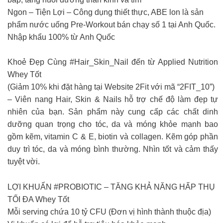
Ngon – Tiện Lợi – Công dụng thiết thực, ABE lon là sản
phẩm nước uống Pre-Workout bán chạy số 1 tại Anh Quốc.
Nhập khẩu 100% từ Anh Quốc
Khoẻ Đẹp Cùng #Hair_Skin_Nail đến từ Applied Nutrition
Whey Tốt
(Giảm 10% khi đặt hàng tại Website 2Fit với mã “2FIT_10”)
– Viên nang Hair, Skin & Nails hỗ trợ chế độ làm đẹp tự
nhiên của bạn. Sản phẩm này cung cấp các chất dinh
dưỡng quan trọng cho tóc, da và móng khỏe mạnh bao
gồm kẽm, vitamin C & E, biotin và collagen. Kẽm góp phần
duy trì tóc, da và móng bình thường. Nhìn tốt và cảm thấy
tuyệt vời.
LỢI KHUẨN #PROBIOTIC – TĂNG KHẢ NĂNG HẤP THỤ
TỐI ĐA Whey Tốt
Mỗi serving chứa 10 tỷ CFU (Đơn vị hình thành thuộc địa)