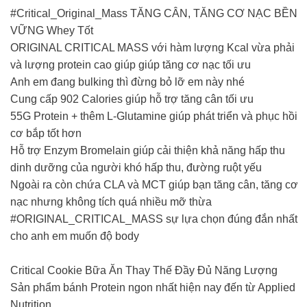
#Critical_Original_Mass TĂNG CÂN, TĂNG CƠ NẠC BỀN
VỮNG Whey Tốt
ORIGINAL CRITICAL MASS với hàm lượng Kcal vừa phải
và lượng protein cao giúp giúp tăng cơ nạc tối ưu
Anh em đang bulking thì đừng bỏ lỡ em này nhé
Cung cấp 902 Calories giúp hỗ trợ tăng cân tối ưu
55G Protein + thêm L-Glutamine giúp phát triển và phục hồi
cơ bắp tốt hơn
Hỗ trợ Enzym Bromelain giúp cải thiện khả năng hấp thu
dinh dưỡng của người khó hấp thu, đường ruột yếu
Ngoài ra còn chứa CLA và MCT giúp bạn tăng cân, tăng cơ
nạc nhưng không tích quá nhiều mỡ thừa
#ORIGINAL_CRITICAL_MASS sự lựa chọn đúng đắn nhất
cho anh em muốn độ body
Critical Cookie Bữa Ăn Thay Thế Đầy Đủ Năng Lượng
Sản phẩm bánh Protein ngon nhất hiện nay đến từ Applied
Nutrition