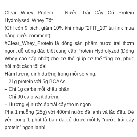
Clear Whey Protein – Nước Trái Cây Có Protein
Hydrolysed. Whey Tốt
(Chỉ còn 9 bịch, giảm 10% khi nhập “2FIT_10” tại link mua
hàng dưới comment)
#Clear_Whey_Protein là dòng sản phẩm nước trái thơm
ngon, dễ uống đặc biệt cung cấp Protein Hydrolyzed (Dòng
Whey cao cấp nhất) cho cơ thể giúp cơ thể tăng cơ, phục
hồi một cách tối đa!
Hàm lượng dinh dưỡng trong mỗi serving:
– 21g protein với 5g BCAAs
– Chỉ 1g carbs mỗi khẩu phần
– Chỉ 90 calo và ít đường
– Hương vị nước ép trái cây thơm ngon
Pha 1 muỗng (25g) với 400ml nước đá lạnh và lắc đều. Để
yên trong 1 phút là bạn đã có được một ly “nước trái cây
protein” ngon lành!