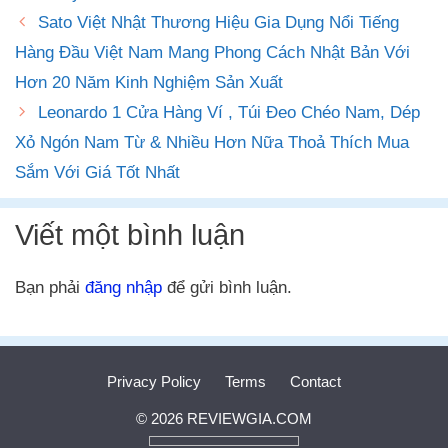
Sato Việt Nhật Thương Hiệu Gia Dụng Nổi Tiếng
Hàng Đầu Việt Nam Mang Phong Cách Nhật Bản Với
Hơn 20 Năm Kinh Nghiệm Sản Xuất
Leonardo 1 Cửa Hàng Ví , Túi Đeo Chéo Nam, Dép
Xỏ Ngón Nam Từ & Nhiều Hơn Nữa Thoả Thích Mua
Sắm Với Giá Tốt Nhất
Viết một bình luận
Bạn phải
đăng nhập
để gửi bình luận.
Privacy Policy
Terms
Contact
© 2026 REVIEWGIA.COM