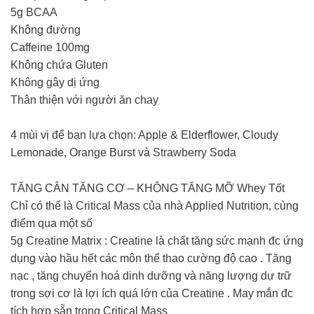
5g BCAA⁣
Không đường⁣
Caffeine 100mg⁣
Không chứa Gluten⁣
Không gây dị ứng⁣
Thân thiện với người ăn chay⁣
4 mùi vị để bạn lựa chọn: Apple & Elderflower, Cloudy
Lemonade, Orange Burst và Strawberry Soda
TĂNG CÂN TĂNG CƠ – KHÔNG TĂNG MỠ Whey Tốt
Chỉ có thể là Critical Mass của nhà Applied Nutrition, cùng
điểm qua một số
5g Creatine Matrix : Creatine là chất tăng sức mạnh đc ứng
dụng vào hầu hết các môn thể thao cường độ cao . Tăng
nạc , tăng chuyển hoá dinh dưỡng và năng lượng dự trữ
trong sợi cơ là lợi ích quá lớn của Creatine . May mắn đc
tích hợp sẵn trong Critical Mass