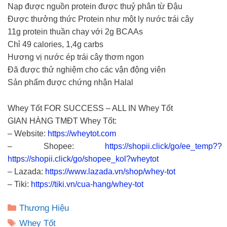
Nạp được nguồn protein được thuỷ phân từ Đậu
Được thưởng thức Protein như một ly nước trái cây
11g protein thuần chay với 2g BCAAs
Chỉ 49 calories, 1,4g carbs
Hương vị nước ép trái cây thơm ngon
Đã được thử nghiệm cho các vận động viên
Sản phẩm được chứng nhận Halal
Whey Tốt FOR SUCCESS – ALL IN Whey Tốt
GIAN HÀNG TMĐT Whey Tốt:
– Website:
https://wheytot.com
– Shopee:
https://shopii.click/go/ee_temp??
https://shopii.click/go/shopee_kol?wheytot
– Lazada:
https://www.lazada.vn/shop/whey-tot
– Tiki:
https://tiki.vn/cua-hang/whey-tot
Danh
Thương Hiệu
mục
Thẻ
Whey Tốt