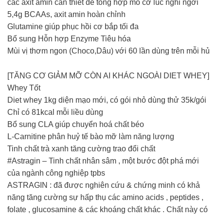
các axit amin cần thiết để tổng hợp mô cơ lúc nghỉ ngơi
5,4g BCAAs, axit amin hoàn chỉnh
Glutamine giúp phục hồi cơ bắp tối đa
Bổ sung Hỗn hợp Enzyme Tiêu hóa
Mùi vị thơm ngon (Choco,Dâu) với 60 lần dùng trên mỗi hủ
[TĂNG CƠ GIẢM MỠ CÒN AI KHÁC NGOÀI DIET WHEY]
Whey Tốt
Diet whey 1kg diện mạo mới, có gói nhỏ dùng thử 35k/gói
Chỉ có 81kcal mỗi liều dùng
Bổ sung CLA giúp chuyển hoá chất béo
L-Carnitine phân huỷ tế bào mỡ làm năng lượng
Tinh chất trà xanh tăng cường trao đổi chất
#Astragin – Tinh chất nhân sâm , một bước đột phá mới
của ngành công nghiệp tpbs
ASTRAGIN : đã được nghiên cứu & chứng minh có khả
năng tăng cường sự hấp thụ các amino acids , peptides ,
folate , glucosamine & các khoáng chất khác . Chất này có