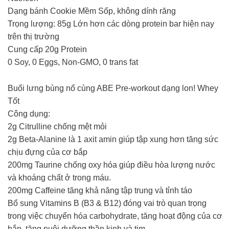
Dạng bánh Cookie Mềm Sốp, không dính răng
Trọng lượng: 85g Lớn hơn các dòng protein bar hiện nay
trên thị trường
Cung cấp 20g Protein
0 Soy, 0 Eggs, Non-GMO, 0 trans fat
Buổi lưng bùng nổ cùng ABE Pre-workout dạng lon! Whey
Tốt
Công dụng:
2g Citrulline chống mệt mỏi
2g Beta-Alanine là 1 axit amin giúp tập xung hơn tăng sức
chịu đựng của cơ bắp
200mg Taurine chống oxy hóa giúp điều hòa lượng nước
và khoáng chất ở trong máu.
200mg Caffeine tăng khả năng tập trung và tỉnh táo
Bổ sung Vitamins B (B3 & B12) đóng vai trò quan trọng
trong việc chuyển hóa carbohydrate, tăng hoạt động của cơ
bắp, tăng nuôi dưỡng thần kinh và tim