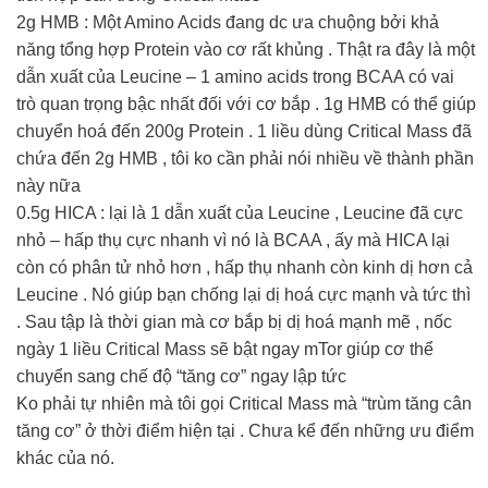
2g HMB : Một Amino Acids đang dc ưa chuộng bởi khả
năng tổng hợp Protein vào cơ rất khủng . Thật ra đây là một
dẫn xuất của Leucine – 1 amino acids trong BCAA có vai
trò quan trọng bậc nhất đối với cơ bắp . 1g HMB có thể giúp
chuyển hoá đến 200g Protein . 1 liều dùng Critical Mass đã
chứa đến 2g HMB , tôi ko cần phải nói nhiều về thành phần
này nữa
0.5g HICA : lại là 1 dẫn xuất của Leucine , Leucine đã cực
nhỏ – hấp thụ cực nhanh vì nó là BCAA , ấy mà HICA lại
còn có phân tử nhỏ hơn , hấp thụ nhanh còn kinh dị hơn cả
Leucine . Nó giúp bạn chống lại dị hoá cực mạnh và tức thì
. Sau tập là thời gian mà cơ bắp bị dị hoá mạnh mẽ , nốc
ngày 1 liều Critical Mass sẽ bật ngay mTor giúp cơ thể
chuyển sang chế độ “tăng cơ” ngay lập tức
Ko phải tự nhiên mà tôi gọi Critical Mass mà “trùm tăng cân
tăng cơ” ở thời điểm hiện tại . Chưa kể đến những ưu điểm
khác của nó.