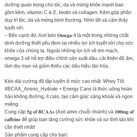
dưỡng quan trọng cho tóc, da và móng khỏe mạnh bao
gồm kẽm, vitamin C & E, biotin và collagen. Kẽm góp phần
duy trì tóc, da và móng bình thường. Nhìn tốt và cảm thấy
tuyệt vời.
– Bên cạnh đó, Axit béo 𝐎𝐦𝐞𝐠𝐚-𝟑 là một trong những chất
dinh dưỡng thiết yếu đem lại nhiều lợi ích tuyệt vời cho sức
khỏe của chúng ta. Ngoài những lợi ích về tim mạch,
omega 3 sẽ hỗ trợ điều chỉnh sản xuất dầu, cải thiện độ ẩm,
làm dịu mụn và giảm thiểu các dấu hiệu lão hóa.⁣
Kéo dài cường độ tập luyện ở mức cao nhất Whey Tốt
#BCAA_Amino_Hydrate + Energy Cans là thức uống hoàn
hảo không đường, ít calo, tạo cảm giác sảng khoái và ngon
miệng. ⁣
Cung cấp 𝟓𝐠 𝐨𝐟 𝐁𝐂𝐀𝐀𝐬 (Axit amin chuỗi nhánh) và 𝟏𝟎𝟎𝐦𝐠 𝐨𝐟
𝐜𝐚𝐟𝐟𝐞𝐢𝐧𝐞 để giúp bạn tăng cường sức khỏe và sự tỉnh táo khi
cần thiết nhất! ⁣
⁣Sản phẩm cung cấp cho bạn: